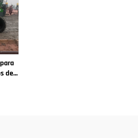
 para
os de
er,
mática
ados