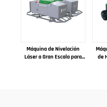
Máquina de Nivelación
Máqu
Láser a Gran Escala para
de 
Pavimento de Hormigón
Te
con Motor Vibrador Incluye
Máqu
Componentes Principales
de 