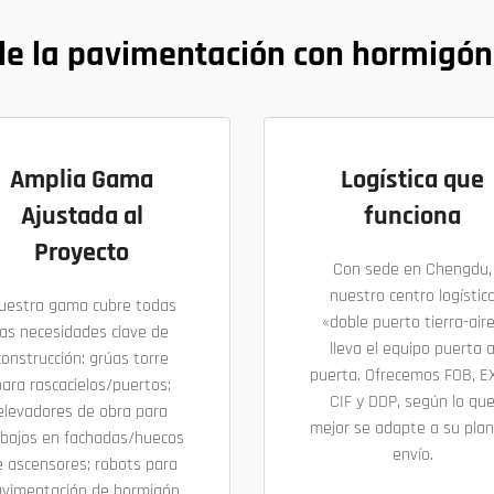
de la pavimentación con hormigón 
Amplia Gama
Logística que
Ajustada al
funciona
Proyecto
Con sede en Chengdu,
nuestro centro logístic
uestra gama cubre todas
«doble puerto tierra-air
las necesidades clave de
lleva el equipo puerta 
construcción: grúas torre
puerta. Ofrecemos FOB, E
ara rascacielos/puertos;
CIF y DDP, según lo qu
elevadores de obra para
mejor se adapte a su plan
abajos en fachadas/huecos
envío.
e ascensores; robots para
vimentación de hormigón