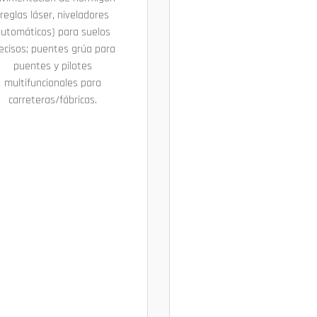
(reglas láser, niveladores
utomáticos) para suelos
ecisos; puentes grúa para
puentes y pilotes
multifuncionales para
carreteras/fábricas.