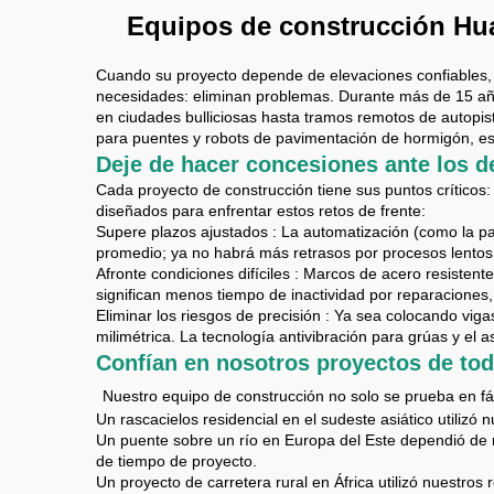
Equipos de construcción Huas
Cuando su proyecto depende de elevaciones confiables, c
necesidades: eliminan problemas. Durante más de 15 añ
en ciudades bulliciosas hasta tramos remotos de autopis
para puentes y robots de pavimentación de hormigón, es
Deje de hacer concesiones ante los des
Cada proyecto de construcción tiene sus puntos críticos:
diseñados para enfrentar estos retos de frente:
Supere plazos ajustados
: La automatización (como la p
promedio; ya no habrá más retrasos por procesos lentos
Afronte condiciones difíciles
: Marcos de acero resistente
significan menos tiempo de inactividad por reparaciones, 
Eliminar los riesgos de precisión
: Ya sea colocando viga
milimétrica. La tecnología antivibración para grúas y el 
Confían en nosotros proyectos de to
​
Nuestro equipo de construcción no solo se prueba en fá
Un rascacielos residencial en el sudeste asiático utiliz
Un puente sobre un río en Europa del Este dependió de 
de tiempo de proyecto.
Un proyecto de carretera rural en África utilizó nuestro