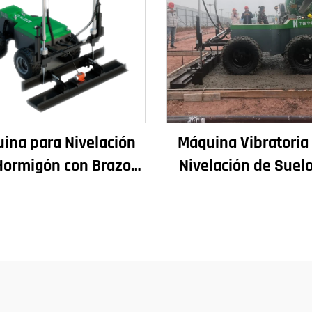
ina para Nivelación
Máquina Vibratoria
Hormigón con Brazo
Nivelación de Suel
lescópico y Láser,
Hormigón con Lás
ina para Pavimento
Pavimentadora Auto
Hormigón en Suelos
para Suelos Nivel