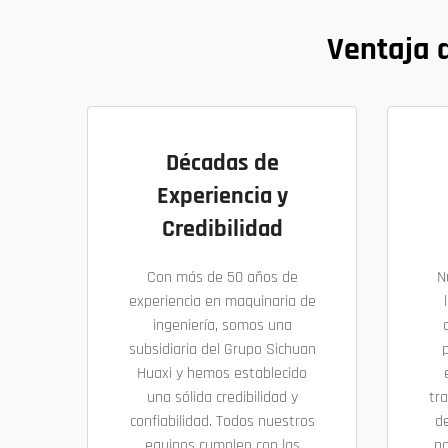
Ventaja 
Décadas de
Experiencia y
Credibilidad
Con más de 50 años de
N
experiencia en maquinaria de
ingeniería, somos una
subsidiaria del Grupo Sichuan
p
Huaxi y hemos establecido
una sólida credibilidad y
tr
confiabilidad. Todos nuestros
d
equipos cumplen con las
pa