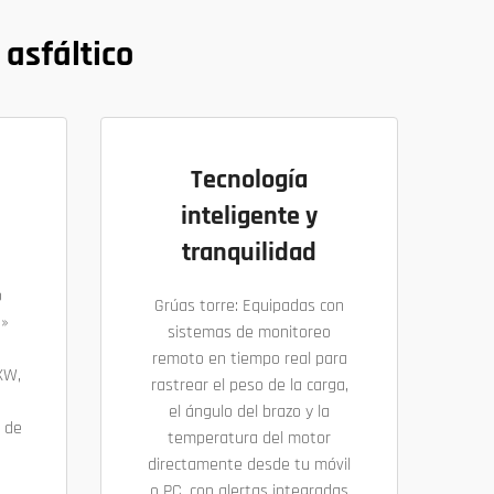
asfáltico
Tecnología
inteligente y
tranquilidad
o
Grúas torre: Equipadas con
e»
sistemas de monitoreo
a
remoto en tiempo real para
XW,
rastrear el peso de la carga,
e
el ángulo del brazo y la
 de
temperatura del motor
directamente desde tu móvil
o PC, con alertas integradas