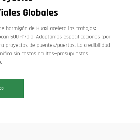
iales Globales
de hormigón de Huaxi acelera los trabajos:
ocan 500㎡/día. Adaptamos especificaciones (por
ra proyectos de puentes/puertos. La credibilidad
nifica sin costos ocultos—presupuestos
.
to