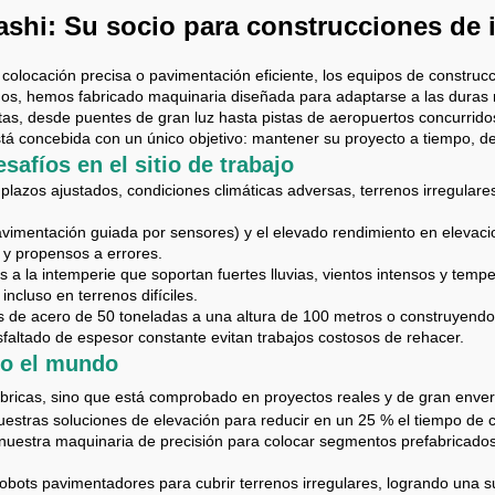
hi: Su socio para construcciones de i
olocación precisa o pavimentación eficiente, los equipos de construc
os, hemos fabricado maquinaria diseñada para adaptarse a las duras r
tas, desde puentes de gran luz hasta pistas de aeropuertos concurridos
tá concebida con un único objetivo: mantener su proyecto a tiempo, de
afíos en el sitio de trabajo
 plazos ajustados, condiciones climáticas adversas, terrenos irregular
avimentación guiada por sensores) y el elevado rendimiento en elevac
 y propensos a errores.
s a la intemperie que soportan fuertes lluvias, vientos intensos y te
incluso en terrenos difíciles.
s de acero de 50 toneladas a una altura de 100 metros o construyendo
asfaltado de espesor constante evitan trabajos costosos de rehacer.
do el mundo
bricas, sino que está comprobado en proyectos reales y de gran enver
ó nuestras soluciones de elevación para reducir en un 25 % el tiempo d
nuestra maquinaria de precisión para colocar segmentos prefabricado
s robots pavimentadores para cubrir terrenos irregulares, logrando una 