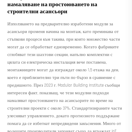
намаляване на простоюването на
строителни асансьори
Използването на предварително изработени модули за
асансьори променя начина на монтаж, като преминава от
стъпкови процеси към такива, при които множество части
могат да се обработват едновременно. Когато фабриките
сглобяват тези шахтови секции, напълно комплектни с
цялата си електрическа инсталация вече поставена,
монтажниците могат да изграждат около 1,5 етажа на ден,
което е приблизително три пъти по-бързо в сравнение с
предишното. През 2023 г. Modular Building Institute съобщи
интересен факт, показващ, че тези модулни подходи
намаляват простоюването на асансьорите по време на
строителни проекти с около 37%. Стандартизираните части
улесняват управлението, докато прогнозното поддържане
помага да се избегнат непредвидени закъснения. Много от
водещите производители започват също да вграждат IoT