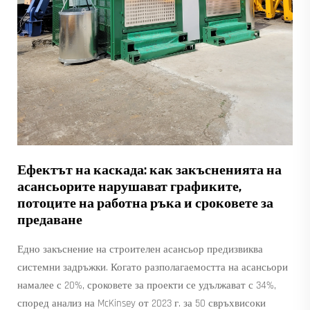
Ефектът на каскада: как закъсненията на
асансьорите нарушават графиките,
потоците на работна ръка и сроковете за
предаване
Едно закъснение на строителен асансьор предизвиква
системни задръжки. Когато разполагаемостта на асансьори
намалее с 20%, сроковете за проекти се удължават с 34%,
според анализ на McKinsey от 2023 г. за 50 свръхвисоки