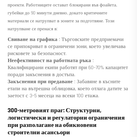
проекти. Работниците остават блокирани във фоайета,
губейки до 90 минути дневно, докато критичните
материали се натрупват в зоните за подготвяне. Този
натрупване се пренася в:
Свиване на графика
: Търговските предприемачи
се припокриват в ограничени зони, което увеличава
рисковете за безопасност.
Неефективност на работната ръка
:
Квалифицирани екипи работят при 60–70% капацитет
поради закъснения в достъпа.
Закъснения при предаване
: Забавяне в късните
етапи на вътрешна облицовка, което отлага датите за
заетост с 3–5 месеца на всеки 100 етажа.
300-метровият праг: Структурни,
логистически и регулаторни ограничения
при разполагане на обикновени
строителни асансьори