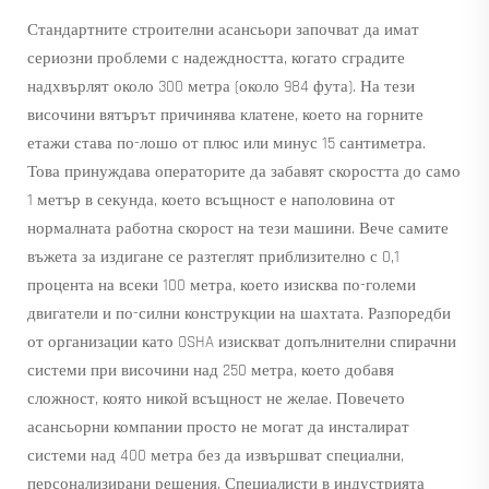
Стандартните строителни асансьори започват да имат
сериозни проблеми с надеждността, когато сградите
надхвърлят около 300 метра (около 984 фута). На тези
височини вятърът причинява клатене, което на горните
етажи става по-лошо от плюс или минус 15 сантиметра.
Това принуждава операторите да забавят скоростта до само
1 метър в секунда, което всъщност е наполовина от
нормалната работна скорост на тези машини. Вече самите
въжета за издигане се разтеглят приблизително с 0,1
процента на всеки 100 метра, което изисква по-големи
двигатели и по-силни конструкции на шахтата. Разпоредби
от организации като OSHA изискват допълнителни спирачни
системи при височини над 250 метра, което добавя
сложност, която никой всъщност не желае. Повечето
асансьорни компании просто не могат да инсталират
системи над 400 метра без да извършват специални,
персонализирани решения. Специалисти в индустрията