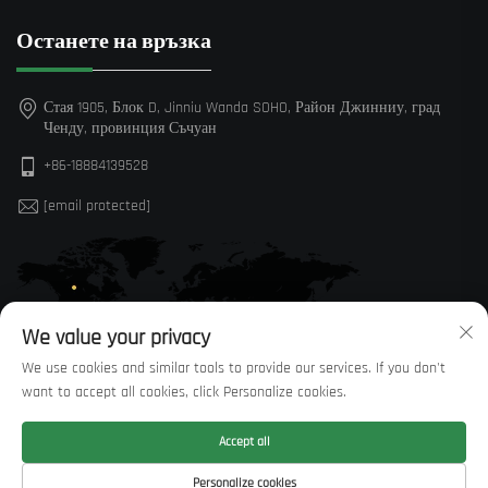
Останете на връзка
Стая 1905, Блок D, Jinniu Wanda SOHO, Район Джинниу, град
Ченду, провинция Съчуан
+86-18884139528
[email protected]
We value your privacy
We use cookies and similar tools to provide our services. If you don't
want to accept all cookies, click Personalize cookies.
Accept all
Всички права запазени © Sichuan Huaxi Trading Co., LTD —
Политика
Personalize cookies