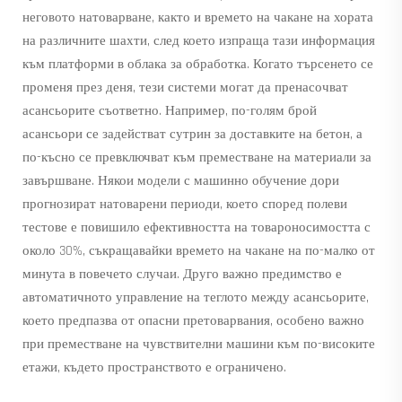
неговото натоварване, както и времето на чакане на хората
на различните шахти, след което изпраща тази информация
към платформи в облака за обработка. Когато търсенето се
променя през деня, тези системи могат да пренасочват
асансьорите съответно. Например, по-голям брой
асансьори се задействат сутрин за доставките на бетон, а
по-късно се превключват към преместване на материали за
завършване. Някои модели с машинно обучение дори
прогнозират натоварени периоди, което според полеви
тестове е повишило ефективността на товароносимостта с
около 30%, съкращавайки времето на чакане на по-малко от
минута в повечето случаи. Друго важно предимство е
автоматичното управление на теглото между асансьорите,
което предпазва от опасни претоварвания, особено важно
при преместване на чувствителни машини към по-високите
етажи, където пространството е ограничено.