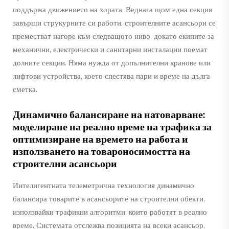
поддържа движението на хората. Веднага щом една секция
завърши струкурните си работи, строителните асансьори се
преместват нагоре към следващото ниво, докато екипите за
механични, електрически и санитарни инсталации поемат
долните секции. Няма нужда от допълнителни кранове или
лифтови устройства, което спестява пари и време на дълга
сметка.
Динамично балансиране на натоварване:
моделиране на реално време на трафика за
оптимизиране на времето на работа и
използването на товароносимостта на
строителни асансьори
Интелигентната телеметрична технология динамично
балансира товарите в асансьорите на строителни обекти,
използвайки трафикни алгоритми, които работят в реално
време. Системата отслежва позицията на всеки асансьор,