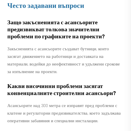
Често задавани въпроси
Защо закъсненията с асансьорите
предизвикват толкова значителни
проблеми по графиките на проекти?
Закъсненията с асансьорите създават бутници, които
засягат движението на работници и доставката на
материали, водейки до неефективност и удължени срокове
за изпълнение на проекти.
Какви височинни проблеми засягат
конвенциалните строителни асансьори?
Асансьорите над 300 метра се изправят пред проблеми с
клатене и регулаторни предизвикателства, което задължава
оперативни забавяния и специални инсталации.