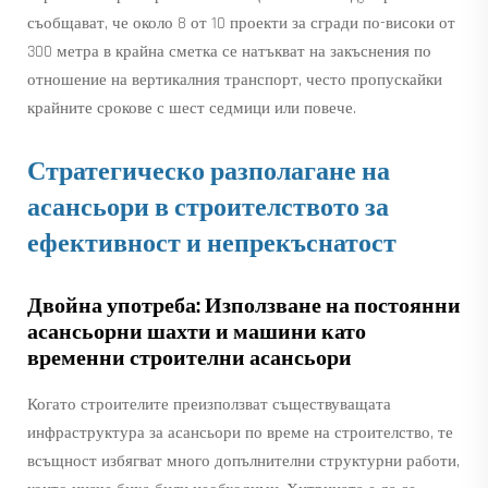
съобщават, че около 8 от 10 проекти за сгради по-високи от
300 метра в крайна сметка се натъкват на закъснения по
отношение на вертикалния транспорт, често пропускайки
крайните срокове с шест седмици или повече.
Стратегическо разполагане на
асансьори в строителството за
ефективност и непрекъснатост
Двойна употреба: Използване на постоянни
асансьорни шахти и машини като
временни строителни асансьори
Когато строителите преизползват съществуващата
инфраструктура за асансьори по време на строителство, те
всъщност избягват много допълнителни структурни работи,