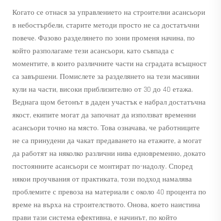
Когато се отнася за управлението на строителни асансьори
в небостърбели, старите методи просто не са достатъчни
повече. Фазово разделянето по зони променя начина, по
който разполагаме тези асансьори, като съвпада с
моментите, в които различните части на сградата всъщност
са завършени. Помислете за разделянето на тези масивни
кули на части, високи приблизително от 30 до 40 етажа.
Веднага щом бетонът в даден участък е набрал достатъчна
якост, екипите могат да започнат да използват временни
асансьори точно на място. Това означава, че работниците
не са принудени да чакат предаването на етажите, а могат
да работят на няколко различни нива едновременно, докато
постоянните асансьори се монтират по-надолу. Според
някои проучвания от практиката, този подход намалява
проблемите с превоза на материали с около 40 процента по
време на върха на строителството. Онова, което наистина
прави тази система ефективна, е начинът, по който