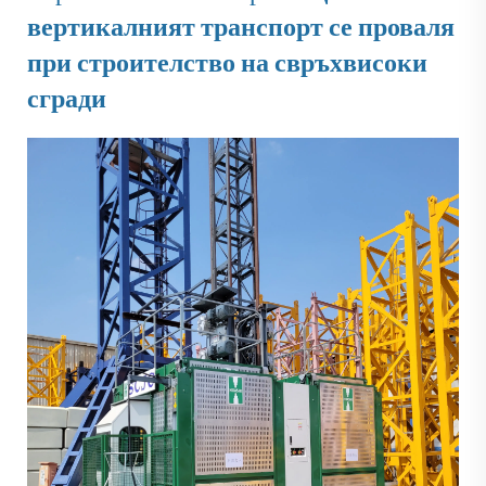
вертикалният транспорт се проваля
при строителство на свръхвисоки
сгради