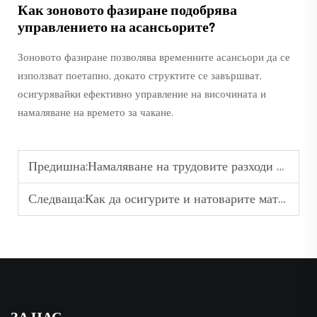
Как зоновото фазиране подобрява
управлението на асансьорите?
Зоновото фазиране позволява временните асансьори да се
използват поетапно, докато структите се завършват,
осигурявайки ефективно управление на височината и
намаляване на времето за чакане.
Предишна:
Намаляване на трудовите разходи и сроковете: Печалбите от ефективността благодарение на надежден товарен асансьор
Следваща:
Как да осигурите и натоварите материали безопасно за вертикален транспорт с кран