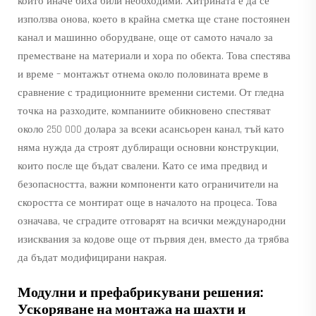
които иначе биха били необходими. Хитрината е да се
използва онова, което в крайна сметка ще стане постоянен
канал и машинно оборудване, още от самото начало за
преместване на материали и хора по обекта. Това спестява
и време – монтажът отнема около половината време в
сравнение с традиционните временни системи. От гледна
точка на разходите, компаниите обикновено спестяват
около 250 000 долара за всеки асансьорен канал, тъй като
няма нужда да строят дублиращи основни конструкции,
които после ще бъдат свалени. Като се има предвид и
безопасността, важни компоненти като ограничители на
скоростта се монтират още в началото на процеса. Това
означава, че сградите отговарят на всички международни
изисквания за кодове още от първия ден, вместо да трябва
да бъдат модифицирани накрая.
Модулни и префабрикувани решения:
Ускоряване на монтажа на шахти и