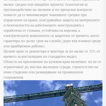
малки, средни или мащабни проекти; технология за
противодействие на люлеене и по-прецизни контроли
помагат да се минимизират човешките грешки при
управление на крана, осигурявайки защита на материалите
и безопасността на работниците; конструкцията е
изработена от стомана, устойчива на корозия, а
електрическите компоненти са защитени от времето, което
гарантира по-дълъг срок на служба (дори във влажни среди
или крайбрежни райони).
Целият кран се демонтира и монтира за по-малко от 30% от
времето за инсталиране на стандартен модел.
Области на приложение на кулевия кран включват, но не се
ограничават до, високи жилищни сгради, строителство на
нови стадиони или разширяване на промишлени
съоръжения.