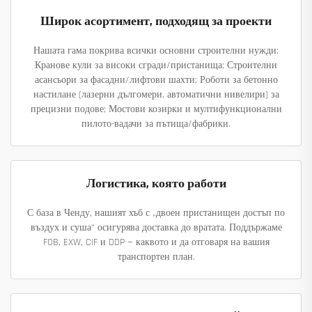
Широк асортимент, подходящ за проекти
Нашата гама покрива всички основни строителни нужди:
Кранове кули за високи сгради/пристанища; Строителни
асансьори за фасадни/лифтови шахти; Роботи за бетонно
настилане (лазерни дългомери, автоматични нивелири) за
прецизни подове; Мостови козирки и мултифункционални
пилото-вадачи за пътища/фабрики.
Логистика, която работи
С база в Ченду, нашият хъб с „двоен пристанищен достъп по
въздух и суша“ осигурява доставка до вратата. Поддържаме
FOB, EXW, CIF и DDP — каквото и да отговаря на вашия
транспортен план.