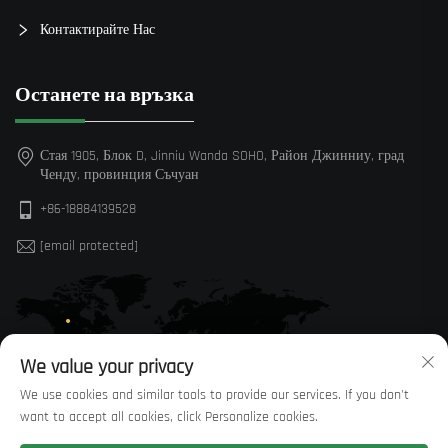
Контактирайте Нас
Останете на връзка
Стая 1905, Блок D, Jinniu Wanda SOHO, Район Джинниу, град
Ченду, провинция Съчуан
+86-18884139528
[email protected]
We value your privacy
We use cookies and similar tools to provide our services. If you don't
want to accept all cookies, click Personalize cookies.