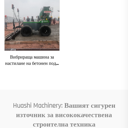
основни компоненти
под
Вибрираща машина за
настилане на бетонен под с
лазерен правещ агрегат,
автоматична машина за
нивелиране на пода,
правещ агрегат за бетон,
машина за изравняване
Huashi Machinery: Вашият сигурен
източник за висококачествена
строителна техника