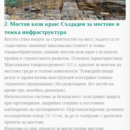
2. Мостов кози кран: Създаден за мостове и
тежка инфраструктура
Когато става въпрос за строителство на мост, където са от
съществено значение максимална точност и тежко
товарообработване, нашият мостов кози кран е истински
пробив в строителното развитие. Основни характеристики:
Максимална товароподемност 500 т, идеален за монтаж на
мостови греди и големи компоненти. Тежкодействащи
релси и здрава козова конструкция осигуряват плавно
странично придвижване (без разклащане, без загуба на
време при линейно движение).
Интелигентни системи за безопасност: осигуряват защита
при претоварване, аварийно спиране и постоянно
наблюдение на натоварването. Персонализируеми дължини
на напречния отвор (10–50 м), за да се съобразят с различни
проекти на мостове.
Използва се при: проекти за магистрални мостове,