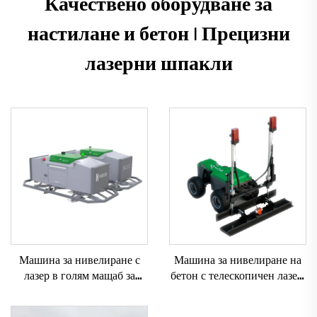
Качествено оборудване за
настилане и бетон | Прецизни
лазерни шпакли
Машина за нивелиране с
Машина за нивелиране на
лазер в голям мащаб за
бетон с телескопичен лазер,
вибриращ двигател на
монтирана на шаси, лазерен
бетонен път с включени
правещ агрегат за бетонен