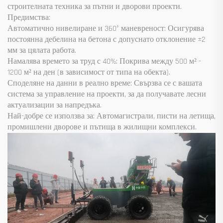
строителната техника за пътни и дворови проекти.
Предимства:
Автоматично нивелиране и 360° маневреност: Осигурява
постоянна дебелина на бетона с допуснато отклонение ±2
мм за цялата работа.
Намалява времето за труд с 40%: Покрива между 500 м² -
1200 м² на ден (в зависимост от типа на обекта).
Споделяне на данни в реално време: Свързва се с вашата
система за управление на проекти, за да получавате лесни
актуализации за напредъка.
Най-добре се използва за: Автомагистрали, писти на летища,
промишлени дворове и пътища в жилищни комплекси.