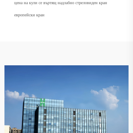
цена на кули се въртящ надлабно стреловиден кран
европейски кран