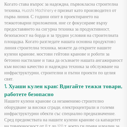
Когато става въпрос за надеждна, първокласна строителна
техника, Huashi Machinery е признат като производител от
първа линия. С години опит в проектирането на
тежкотоварни приложения, ние се фокусираме върху
предоставянето на сигурна техника за продуктивност,
безопасност на борда и за трудни условия на строителната
площадка. Когато разгледате нашата основна продуктовa
линия строителна техника, можете да откриете нашите
кулени кранове, мостови гейтови кранове и роботи за
бетонно настилане и така да осъзнаете нашата ангажираност
към високо качество и надеждна техника за обслужване на
инфраструктурни, строителни и пътни проекти по целия
свят.
1. Хуаши кулен кран: Вдигайте тежки товари,
работете безопасно
Нашите кулени кранове са незаменимо строително
оборудване за високи сгради, електроцентрали и големи
инфраструктурни обекти със специално предназначение.
Сред предимствата на нашите кулени кранове са капацитет
на товароносност от 8 т до 120 т, което ги прави идеални за