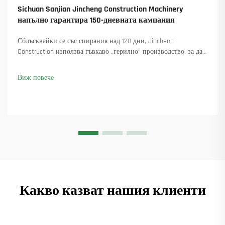
Sichuan Sanjian Jincheng Construction Machinery
напълно гарантира 150-дневната кампания
Сблъсквайки се със спирания над 120 дни, Jincheng
Construction използва гъвкаво „герилно“ производство, за да
достави 18 въртящи се крана и осигури над 45 нови поръчки.
Вижте как са поддържали производството в движение.
Виж повече
Научете повече.
Какво казват нашия клиенти