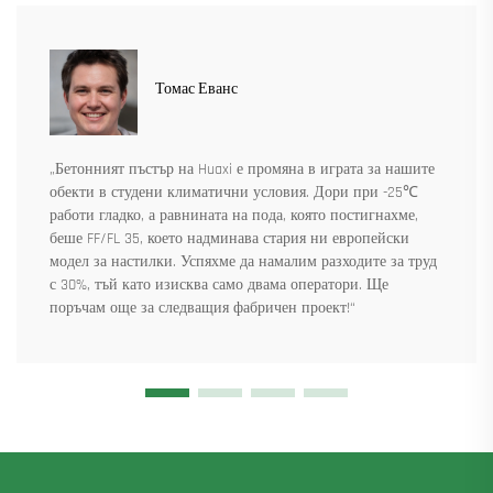
Томас Еванс
„Бетонният пъстър на Huaxi е промяна в играта за нашите
обекти в студени климатични условия. Дори при -25℃
работи гладко, а равнината на пода, която постигнахме,
беше FF/FL 35, което надминава стария ни европейски
модел за настилки. Успяхме да намалим разходите за труд
с 30%, тъй като изисква само двама оператори. Ще
поръчам още за следващия фабричен проект!“