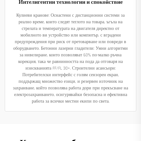
Интелигентни технологии и спокойствие
Кулиеви кранове: Оснастени с дистанционни системи за
реално време, които следят теглото на товара, ъгъла на
стрелата и температурата на двигателя директно от
мобилното ви устройство или компютър, с вградени
предупреждения при риск от претоварване или повреди в
оборудването. Бетонни лазерни гладители: Умни алгоритми
за нивелиране, които позволяват 60% по-малко ръчна
корекция, така че равнинността на пода да отговаря на
изискванията FF/FL 30+. Строителни асансьори:
Потребителски интерфейс с голям сензорен екран,
поддържащ множество езици, и резервен източник на
захранване, който позволява работа дори при прекъсване на
електрозахранването, осигурявайки безопасна и ефективна
работа за всички местни екипи по света.