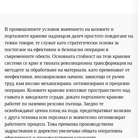
Мини Puente Grua Цена
В промишлените условия значението на козовите и
порталните кранове надхвърля далеч простото повдигане на
тежки товари; те служат като стратегически основа за
постигане на ефективни и безопасни операции в
съвременните обекти. Основната стойност на тези кранови
системи се крие в тяхната революционна трансформация на
методите за обработване на материали, като преминават от
неефективни, високорискови начини, зависещи от ръчен
труд, към високо механизирани, оптимизирани и прецизни
операции. Козовите кранове използват пространството над
главата в заводските сгради, докато порталните кранове
работят по наземни релсови пътища. Заедно те
освобождават ценна площ на пода, предотвратяват колизии
с друга техника или персонал и значително оптимизират
работните процеси. Това премахва производствени
задръствания и директно увеличава общата оперативна
ефективност и производствения капацитет.