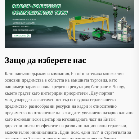
Защо да изберете нас
Като напълно държавна компания, Huaxi притежава множество
основни предимства в областта на външната търговия, като
например: здравословна кредитна репутация; базиране в Ченду,
където градът като интегриран приоритетен „Дву-портов“
международен логистичен център осигурява стратегическо
предимство; разнообразни ресурси на кадри и относително
предимство по отношение на разходите; увеличено пазарно влияние
като икономически център на югозападната част на Китай;
директни ползи от ефектите на различни национални стратегии,
включително инициативата „Един пояс, един път“ и стратегията за
развитие на Запада; и предимство от здравия дял от богати,