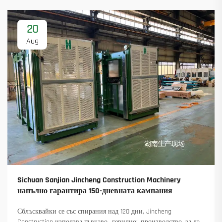
20
Aug
Sichuan Sanjian Jincheng Construction Machinery
напълно гарантира 150-дневната кампания
Сблъсквайки се със спирания над 120 дни, Jincheng