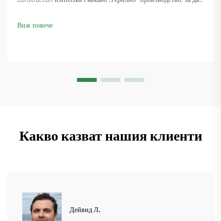
Construction използва гъвкаво „герилно“ производство, за да
достави 18 въртящи се крана и осигури над 45 нови поръчки.
Вижте как са поддържали производството в движение.
Виж повече
Научете повече.
Какво казват нашия клиенти
Дейвид Л.