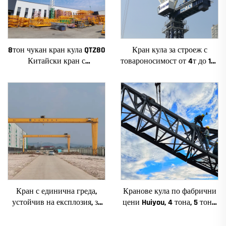
8тон чукан кран кула QTZ80
Кран кула за строеж с
Китайски кран с
товароносимост от 4т до 12т
конкурентна цена
ново зъбно предаване,
зъбно колело, мотор, лагер,
основни компоненти
Кран с единична греда,
Кранове кула по фабрични
устойчив на експлозия, за
цени Huiyou, 4 тона, 5 тона,
цехове 2/3.2/8/10/16t
6 тона, 8 тона, модели за
Пътуващ мостов кран
строителни обекти