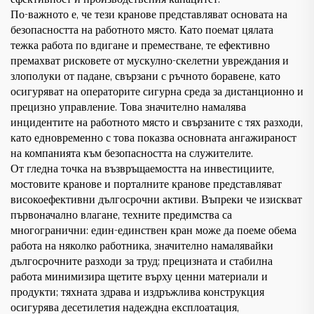
По-важното е, че тези кранове представляват основата на
безопасността на работното място. Като поемат цялата
тежка работа по вдигане и преместване, те ефективно
премахват рисковете от мускулно-скелетни увреждания и
злополуки от падане, свързани с ръчното боравене, като
осигуряват на операторите сигурна среда за дистанционно и
прецизно управление. Това значително намалява
инцидентите на работното място и свързаните с тях разходи,
като едновременно с това показва основната ангажираност
на компанията към безопасността на служителите.
От гледна точка на възвръщаемостта на инвестициите,
мостовите кранове и порталните кранове представляват
високоефективни дългосрочни активи. Въпреки че изискват
първоначално влагане, техните предимства са
многогранични: един-единствен кран може да поеме обема
работа на няколко работника, значително намалявайки
дългосрочните разходи за труд; прецизната и стабилна
работа минимизира щетите върху ценни материали и
продукти; тяхната здрава и издръжлива конструкция
осигурява десетилетия надеждна експлоатация,