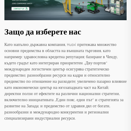
Защо да изберете нас
Като напълно държавна компания, Huaxi притежава множество
основни предимства в областта на външната търговия, като
например: здравословна кредитна репутация; базиране в Ченду,
където градът като интегриран приоритетен „Дву-портов“
международен логистичен център осигурява стратегическо
предимство; разнообразни ресурси на кадри и относително
предимство по отношение на разходите; увеличено пазарно влияние
като икономически център на югозападната част на Китай;
директни ползи от ефектите на различни национални стратегии,
включително инициативата „Един пояс, един път“ и стратегията за
развитие на Запада; и предимство от здравия дял от богати,
разнообразни и международно конкурентни и регионални
специализирани индустриални ресурси.