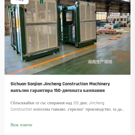
Sichuan Sanjian Jincheng Construction Machinery
напълно гарантира 150-дневната кампания
Сблъсквайки се със спирания над 120 дни, Jincheng
Construction използва гъвкаво „герилно“ производство, за да
достави 18 въртящи се крана и осигури над 45 нови поръчки.
Вижте как са поддържали производството в движение.
Виж повече
Научете повече.