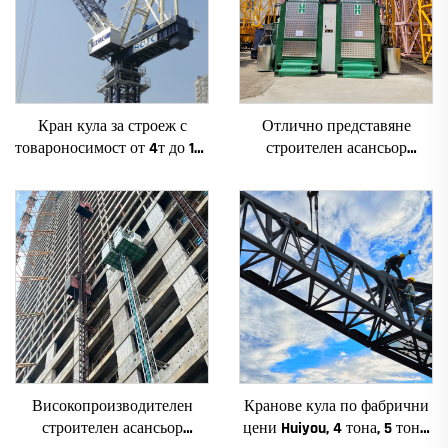
Кран кула за строеж с
Отлично представяне
товароносимост от 4т до 12т
строителен асансьор
ново зъбно предаване,
SC200/200FS1 за фасади и
зъбно колело, мотор, лагер,
асансьорни шахти за Алжир
основни компоненти
Високопроизводителен
Кранове кула по фабрични
строителен асансьор
цени Huiyou, 4 тона, 5 тона,