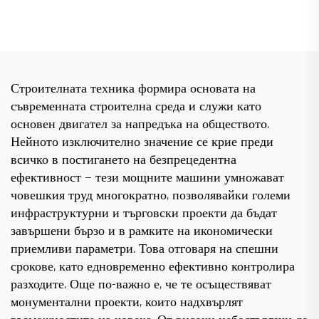
SC200/200QS1 за фасади и
6 тона, 8 тона, модели за
асансьорни шахти за
строителни обекти
продажба на ниска цена
Строителната техника формира основата на
съвременната строителна среда и служи като
основен двигател за напредъка на обществото.
Нейното изключително значение се крие преди
всичко в постигането на безпрецедентна
ефективност — тези мощните машини умножават
човешкия труд многократно, позволявайки големи
инфраструктурни и търговски проекти да бъдат
завършени бързо и в рамките на икономически
приемливи параметри. Това отговаря на спешни
срокове, като едновременно ефективно контролира
разходите. Още по-важно е, че те осъществяват
монументални проекти, които надхвърлят