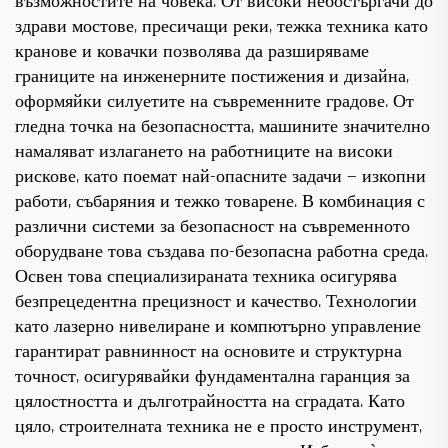
възможностите на човека. От високи небостъргачи до
здрави мостове, пресичащи реки, тежка техника като
кранове и ковачки позволява да разширяваме
границите на инженерните постижения и дизайна,
оформяйки силуетите на съвременните градове. От
гледна точка на безопасността, машините значително
намаляват излагането на работниците на високи
рискове, като поемат най-опасните задачи — изкопни
работи, събаряния и тежко товарене. В комбинация с
различни системи за безопасност на съвременното
оборудване това създава по-безопасна работна среда.
Освен това специализираната техника осигурява
безпрецедентна прецизност и качество. Технологии
като лазерно нивелиране и компютърно управление
гарантират равнинност на основите и структурна
точност, осигурявайки фундаментална гаранция за
цялостността и дълготрайността на сградата. Като
цяло, строителната техника не е просто инструмент,