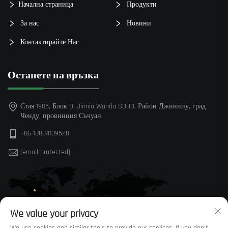
Начална страница
Продукти
За нас
Новини
Контактирайте Нас
Останете на връзка
Стая 1905, Блок D, Jinniu Wanda SOHO, Район Джинниу, град
Ченду, провинция Съчуан
+86-18884139528
[email protected]
We value your privacy