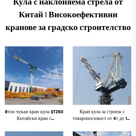
Кула с наклоняема стрела от
Китай | Високоефективни
кранове за градско строителство
8тон чукан кран кула QTZ80
Кран кула за строеж с
Китайски кран с
товароносимост от 4т до 12т
конкурентна цена
ново зъбно предаване,
зъбно колело, мотор, лагер,