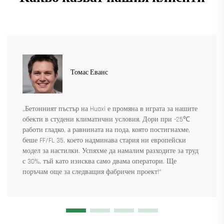
Томас Еванс
„Бетонният пъстър на Huaxi е промяна в играта за нашите
обекти в студени климатични условия. Дори при -25℃
работи гладко, а равнината на пода, която постигнахме,
беше FF/FL 35, което надминава стария ни европейски
модел за настилки. Успяхме да намалим разходите за труд
с 30%, тъй като изисква само двама оператори. Ще
поръчам още за следващия фабричен проект!“