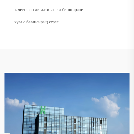
качествено асфалтиране и бетониране
кула с балансиращ стрел