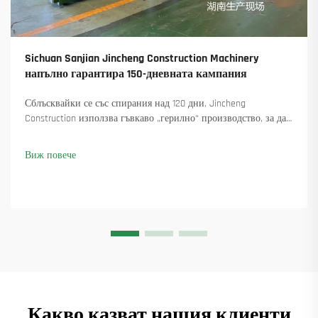
Sichuan Sanjian Jincheng Construction Machinery
напълно гарантира 150-дневната кампания
Сблъсквайки се със спирания над 120 дни, Jincheng
Construction използва гъвкаво „герилно“ производство, за да
достави 18 въртящи се крана и осигури над 45 нови поръчки.
Вижте как са поддържали производството в движение.
Виж повече
Научете повече.
Какво казват нашия клиенти