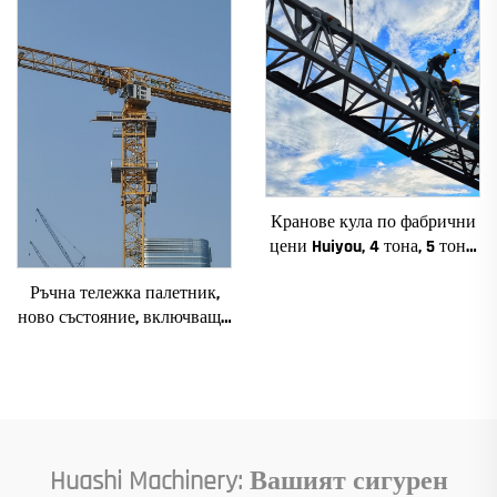
основни компоненти
Кранове кула по фабрични
цени Huiyou, 4 тона, 5 тона,
6 тона, 8 тона, модели за
Ръчна тележка палетник,
строителни обекти
ново състояние, включващи
основни компоненти:
електродвигател, скоростна
кутия, зъбно предаване,
лагер, помпа, двигател,
номинално натоварване
Huashi Machinery: Вашият сигурен