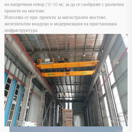
на напречния отвор (10–50 м), за да се съобразят с различни
проекти на мостове.
Използва се при: проекти за магистрални мостове,
железопътни виадуци и модернизация на пристанищна
инфраструктура.