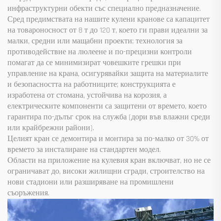
инфраструктурни обекти със специално предназначение.
Сред предимствата на нашите кулени кранове са капацитет
на товароносност от 8 т до 120 т, което ги прави идеални за
малки, средни или мащабни проекти; технология за
противодействие на люлеене и по-прецизни контроли
помагат да се минимизират човешките грешки при
управление на крана, осигурявайки защита на материалите
и безопасността на работниците; конструкцията е
изработена от стомана, устойчива на корозия, а
електрическите компоненти са защитени от времето, което
гарантира по-дълъг срок на служба (дори във влажни среди
или крайбрежни райони).
Целият кран се демонтира и монтира за по-малко от 30% от
времето за инсталиране на стандартен модел.
Области на приложение на кулевия кран включват, но не се
ограничават до, високи жилищни сгради, строителство на
нови стадиони или разширяване на промишлени
съоръжения.