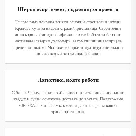
Широк асортимент, подходящ за проекти
Нашата гама покрива всички основни строителни нужди:
Кранове кули за високи сгради/пристанища; Строителни
асансьори за фасадни/лифтови шахти; Роботи за бетонно
настилане (лазерни дългомери, автоматични нивелири) за
прецизни подове; Мостови козирки и мултифункционални
пилото-вадачи за пътища/фабрики.
Логистика, която работи
С база в Ченду, нашият хъб с „двоен пристанищен достъп по
въздух и суша“ осигурява доставка до вратата. Поддържаме
FOB, EXW, CIF и DDP — каквото и да отговаря на вашия
транспортен план.