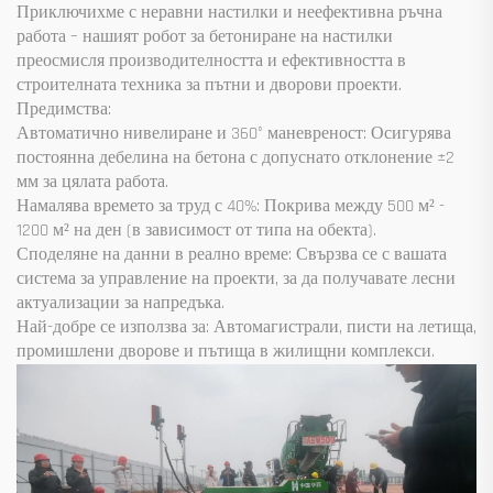
Приключихме с неравни настилки и неефективна ръчна
работа – нашият робот за бетониране на настилки
преосмисля производителността и ефективността в
строителната техника за пътни и дворови проекти.
Предимства:
Автоматично нивелиране и 360° маневреност: Осигурява
постоянна дебелина на бетона с допуснато отклонение ±2
мм за цялата работа.
Намалява времето за труд с 40%: Покрива между 500 м² -
1200 м² на ден (в зависимост от типа на обекта).
Споделяне на данни в реално време: Свързва се с вашата
система за управление на проекти, за да получавате лесни
актуализации за напредъка.
Най-добре се използва за: Автомагистрали, писти на летища,
промишлени дворове и пътища в жилищни комплекси.