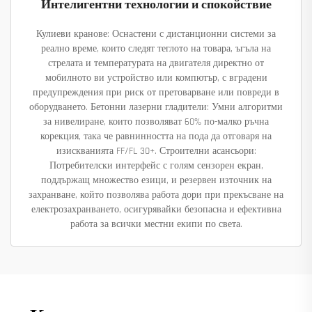
Интелигентни технологии и спокойствие
Кулиеви кранове: Оснастени с дистанционни системи за
реално време, които следят теглото на товара, ъгъла на
стрелата и температурата на двигателя директно от
мобилното ви устройство или компютър, с вградени
предупреждения при риск от претоварване или повреди в
оборудването. Бетонни лазерни гладители: Умни алгоритми
за нивелиране, които позволяват 60% по-малко ръчна
корекция, така че равнинността на пода да отговаря на
изискванията FF/FL 30+. Строителни асансьори:
Потребителски интерфейс с голям сензорен екран,
поддържащ множество езици, и резервен източник на
захранване, който позволява работа дори при прекъсване на
електрозахранването, осигурявайки безопасна и ефективна
работа за всички местни екипи по света.