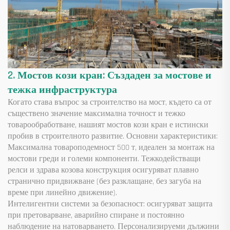
2. Мостов кози кран: Създаден за мостове и
тежка инфраструктура
Когато става въпрос за строителство на мост, където са от
съществено значение максимална точност и тежко
товарообработване, нашият мостов кози кран е истински
пробив в строителното развитие. Основни характеристики:
Максимална товароподемност 500 т, идеален за монтаж на
мостови греди и големи компоненти. Тежкодействащи
релси и здрава козова конструкция осигуряват плавно
странично придвижване (без разклащане, без загуба на
време при линейно движение).
Интелигентни системи за безопасност: осигуряват защита
при претоварване, аварийно спиране и постоянно
наблюдение на натоварването. Персонализируеми дължини