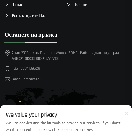
За нас
Новини
Контактирайте Нас
Останете на връзка
Стая 1905, Блок D, Jinniu Wanda SOHO, Район Джинниу, град
Ченду, провинция Съчуан
+86-18884139528
[email protected]
We value your privacy
We use cookies and similar tools to provide our services. If you don't
want to accept all cookies, click Personalize cookies.