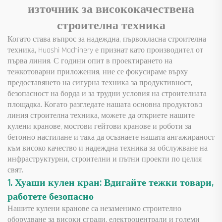
източник за висококачествена
строителна техника
Когато става въпрос за надеждна, първокласна строителна
техника, Huashi Machinery е признат като производител от
първа линия. С години опит в проектирането на
тежкотоварни приложения, ние се фокусираме върху
предоставянето на сигурна техника за продуктивност,
безопасност на борда и за трудни условия на строителната
площадка. Когато разгледате нашата основна продуктовa
линия строителна техника, можете да откриете нашите
кулени кранове, мостови гейтови кранове и роботи за
бетонно настилане и така да осъзнаете нашата ангажираност
към високо качество и надеждна техника за обслужване на
инфраструктурни, строителни и пътни проекти по целия
свят.
1. Хуаши кулен кран: Вдигайте тежки товари,
работете безопасно
Нашите кулени кранове са незаменимо строително
оборудване за високи сгради, електроцентрали и големи