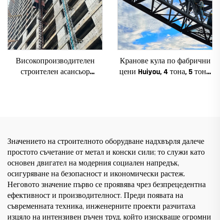
Високопроизводителен
Кранове кула по фабрични
строителен асансьор
цени Huiyou, 4 тона, 5 тона,
SC200/200QS1 за фасади и
6 тона, 8 тона, модели за
асансьорни шахти за
строителни обекти
продажба на ниска цена
Значението на строителното оборудване надхвърля далече
простото съчетание от метал и конски сили; то служи като
основен двигател на модерния социален напредък,
осигуряване на безопасност и икономически растеж.
Неговото значение първо се проявява чрез безпрецедентна
ефективност и производителност. Преди появата на
съвременната техника, инженерните проекти разчитаха
изцяло на интензивен ръчен труд, който изискваше огромни