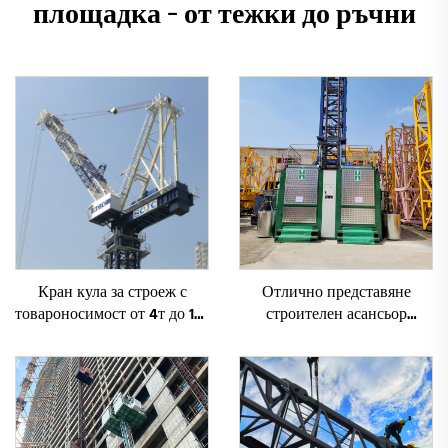
площадка – от тежки до ръчни
Кран кула за строеж с
Отлично представяне
товароносимост от 4т до 12т
строителен асансьор
ново зъбно предаване,
SC200/200FS1 за фасади и
зъбно колело, мотор, лагер,
асансьорни шахти за Алжир
основни компоненти