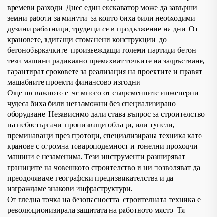
времеви разходи. Днес един екскаватор може да завърши
земни работи за минути, за които биха били необходими
дузини работници, трудещи се в продължение на дни. От
крановете, вдигащи стоманени конструкции, до
бетонобъркачките, произвеждащи големи партиди бетон,
тези машини радикално премахват точките на задръстване,
гарантират сроковете за реализация на проектите и правят
мащабните проекти финансово изгодни.
Още по-важното е, че много от съвременните инженерни
чудеса биха били невъзможни без специализирано
оборудване. Независимо дали става въпрос за строителство
на небостъргачи, пронизващи облаци, или тунели,
преминаващи през протоци, специализирана техника като
кранове с огромна товароподемност и тонелни проходчи
машини е незаменима. Тези инструменти разширяват
границите на човешкото строителство и ни позволяват да
преодоляваме географски предизвикателства и да
изграждаме знакови инфраструктури.
От гледна точка на безопасността, строителната техника е
революционизирала защитата на работното място. Тя