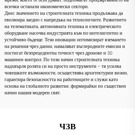
мрежи, които те осигуряват, подпомагат процъфтяването на
всички останали икономически сектори.
Днес значението на строителната техника продължава да
еволюира заедно с напредъка на технологиите. Развитието
на телематиката, автономната техника и електрическото
оборудване насочва индустрията към по-интелигентно и
устойчиво бъдеще. Тези иновации оптимизират вземането
на решения чрез данни, намаляват въглеродните емисии и
постигат безпрецедентна точност чрез дронове и 3D
машинен контрол. По този начин строителната техника
надхвърля ролята си на просто инструменти — тя усилва
човешките възможности, осъществява архитектурни визии,
гарантира безопасността на работниците и служи като
основа на глобалното развитие, формирайки по съществен
начин нашия модерен свят.
ЧЗВ