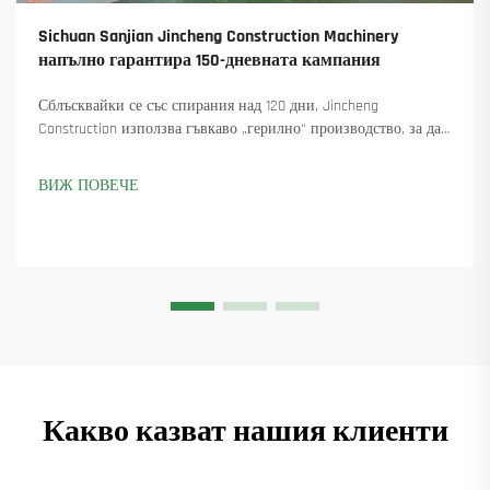
Sichuan Sanjian Jincheng Construction Machinery
напълно гарантира 150-дневната кампания
Сблъсквайки се със спирания над 120 дни, Jincheng
Construction използва гъвкаво „герилно“ производство, за да
достави 18 въртящи се крана и осигури над 45 нови поръчки.
Вижте как са поддържали производството в движение.
ВИЖ ПОВЕЧЕ
Научете повече.
Какво казват нашия клиенти