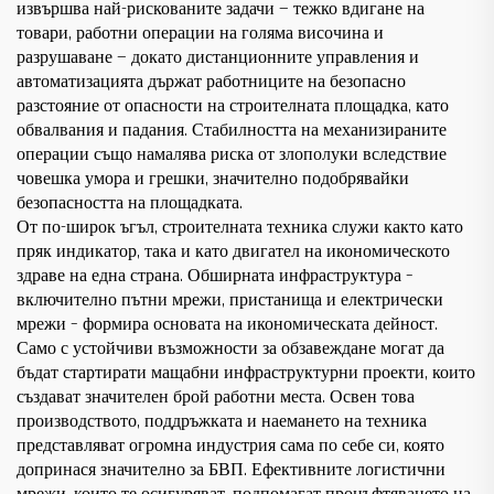
извършва най-рискованите задачи — тежко вдигане на
товари, работни операции на голяма височина и
разрушаване — докато дистанционните управления и
автоматизацията държат работниците на безопасно
разстояние от опасности на строителната площадка, като
обвалвания и падания. Стабилността на механизираните
операции също намалява риска от злополуки вследствие
човешка умора и грешки, значително подобрявайки
безопасността на площадката.
От по-широк ъгъл, строителната техника служи както като
пряк индикатор, така и като двигател на икономическото
здраве на една страна. Обширната инфраструктура –
включително пътни мрежи, пристанища и електрически
мрежи – формира основата на икономическата дейност.
Само с устойчиви възможности за обзавеждане могат да
бъдат стартирати мащабни инфраструктурни проекти, които
създават значителен брой работни места. Освен това
производството, поддръжката и наемането на техника
представляват огромна индустрия сама по себе си, която
допринася значително за БВП. Ефективните логистични