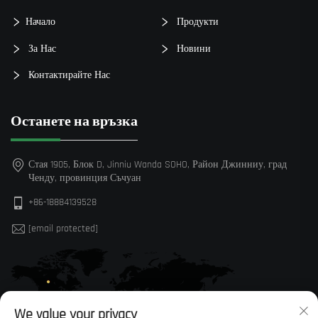
Начало
Продукти
За Нас
Новини
Контактирайте Нас
Останете на връзка
Стая 1905, Блок D, Jinniu Wanda SOHO, Район Джинниу, град
Ченду, провинция Съчуан
+86-18884139528
[email protected]
We value your privacy