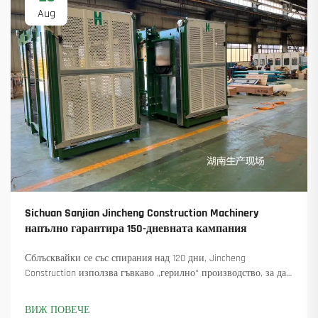
Aug
Sichuan Sanjian Jincheng Construction Machinery
напълно гарантира 150-дневната кампания
Сблъсквайки се със спирания над 120 дни, Jincheng
Construction използва гъвкаво „герилно“ производство, за да
достави 18 въртящи се крана и осигури над 45 нови поръчки.
Вижте как са поддържали производството в движение.
ВИЖ ПОВЕЧЕ
Научете повече.