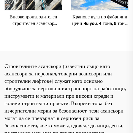
Високопроизводителен
Кранове кула по фабрични
строителен асансьор
цени Huiyou, 4 тона, 5 тона,
SC200/200QS1 за фасади и
6 тона, 8 тона, модели за
асансьорни шахти за
строителни обекти
продажба на ниска цена
Строителните асансьори (известни също като
асансьори за персонал, товарни асансьори или
строителни лифтове) служат като основно
оборудване за вертикалния транспорт на работници,
инструменти и материали при високи сгради и
големи строителни проекти. Въпреки това, без
изчерпателни мерки за безопасност, тези асансьори
могат да се превърнат в сериозен риск за
безопасността, което може да доведе до инциденти,