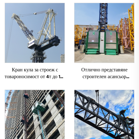
Кран кула за строеж с
Отлично представяне
товароносимост от 4т до 12т
строителен асансьор
ново зъбно предаване,
SC200/200FS1 за фасади и
зъбно колело, мотор, лагер,
асансьорни шахти за Алжир
основни компоненти