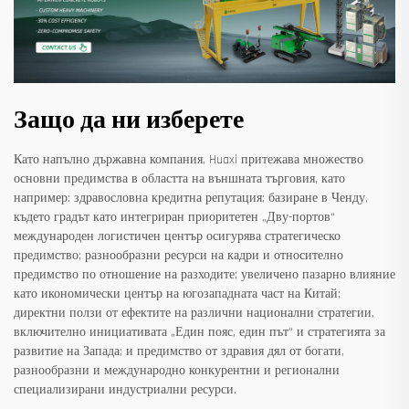
Защо да ни изберете
Като напълно държавна компания, Huaxi притежава множество
основни предимства в областта на външната търговия, като
например: здравословна кредитна репутация; базиране в Ченду,
където градът като интегриран приоритетен „Дву-портов“
международен логистичен център осигурява стратегическо
предимство; разнообразни ресурси на кадри и относително
предимство по отношение на разходите; увеличено пазарно влияние
като икономически център на югозападната част на Китай;
директни ползи от ефектите на различни национални стратегии,
включително инициативата „Един пояс, един път“ и стратегията за
развитие на Запада; и предимство от здравия дял от богати,
разнообразни и международно конкурентни и регионални
специализирани индустриални ресурси.