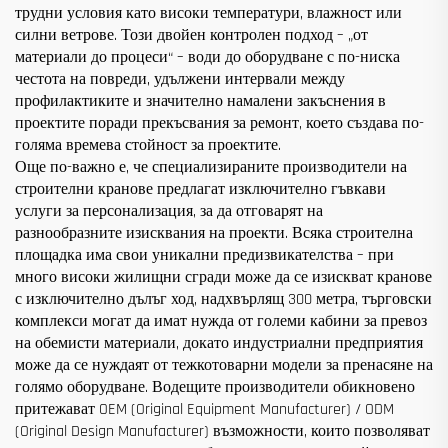
трудни условия като високи температури, влажност или
силни ветрове. Този двойен контролен подход – „от
материали до процеси“ – води до оборудване с по-ниска
честота на повреди, удължени интервали между
профилактиките и значително намалени закъснения в
проектите поради прекъсвания за ремонт, което създава по-
голяма времева стойност за проектите.
Още по-важно е, че специализираните производители на
строителни кранове предлагат изключително гъвкави
услуги за персонализация, за да отговарят на
разнообразните изисквания на проекти. Всяка строителна
площадка има свои уникални предизвикателства – при
много високи жилищни сгради може да се изискват кранове
с изключително дълъг ход, надхвърлящ 300 метра, търговски
комплекси могат да имат нужда от големи кабини за превоз
на обемисти материали, докато индустриални предприятия
може да се нуждаят от тежкотоварни модели за пренасяне на
голямо оборудване. Водещите производители обикновено
притежават OEM (Original Equipment Manufacturer) / ODM
(Original Design Manufacturer) възможности, които позволяват