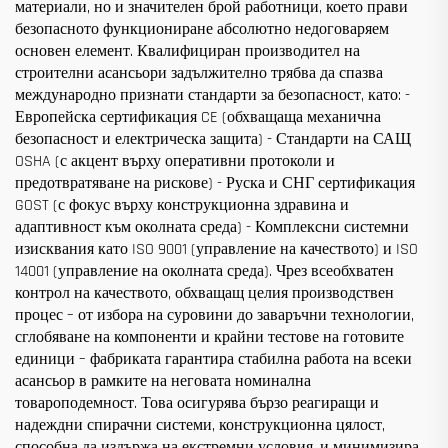
материали, но и значителен брой работници, което прави
безопасното функциониране абсолютно недоговаряем
основен елемент. Квалифициран производител на
строителни асансьори задължително трябва да спазва
международно признати стандарти за безопасност, като: -
Европейска сертификация CE (обхващаща механична
безопасност и електрическа защита) - Стандарти на САЩ
OSHA (с акцент върху оперативни протоколи и
предотвратяване на рискове) - Руска и СНГ сертификация
GOST (с фокус върху конструкционна здравина и
адаптивност към околната среда) - Комплексни системни
изисквания като ISO 9001 (управление на качеството) и ISO
14001 (управление на околната среда). Чрез всеобхватен
контрол на качеството, обхващащ целия производствен
процес – от избора на суровини до заваръчни технологии,
сглобяване на компоненти и крайни тестове на готовите
единици – фабриката гарантира стабилна работа на всеки
асансьор в рамките на неговата номинална
товароподемност. Това осигурява бързо реагиращи и
надеждни спирачни системи, конструкционна цялост,
способна да издържа на екстремни условия, и минимизира