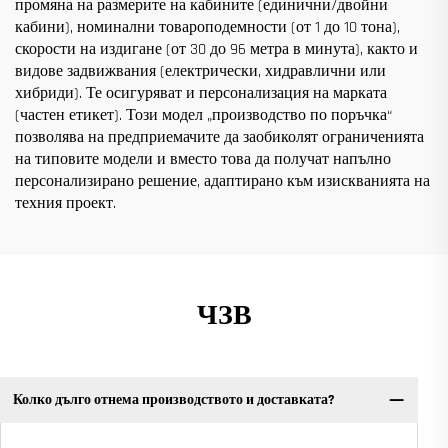
промяна на размерите на кабините (единични/двойни
кабини), номинални товароподемности (от 1 до 10 тона),
скорости на издигане (от 30 до 96 метра в минута), както и
видове задвижвания (електрически, хидравлични или
хибриди). Те осигуряват и персонализация на марката
(частен етикет). Този модел „производство по поръчка“
позволява на предприемачите да заобиколят ограниченията
на типовите модели и вместо това да получат напълно
персонализирано решение, адаптирано към изискванията на
техния проект.
ЧЗВ
Колко дълго отнема производството и доставката?