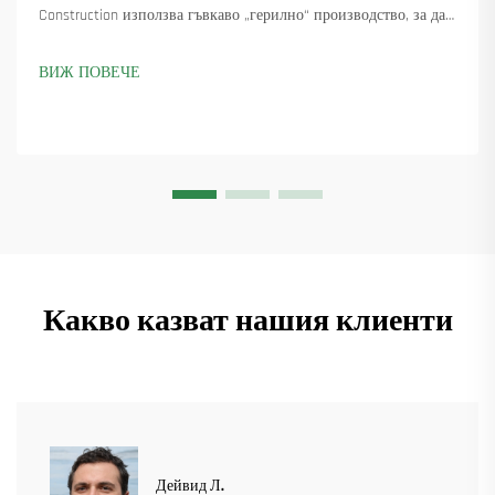
Construction използва гъвкаво „герилно“ производство, за да
достави 18 въртящи се крана и осигури над 45 нови поръчки.
Вижте как са поддържали производството в движение.
ВИЖ ПОВЕЧЕ
Научете повече.
Какво казват нашия клиенти
Дейвид Л.