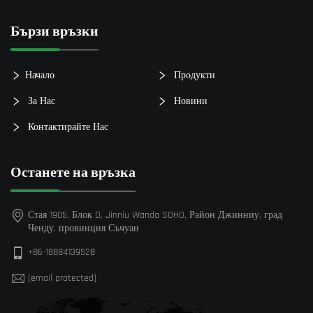
Бързи връзки
Начало
Продукти
За Нас
Новини
Контактирайте Нас
Останете на връзка
Стая 1905, Блок D, Jinniu Wanda SOHO, Район Джинниу, град
Ченду, провинция Съчуан
+86-18884139528
[email protected]