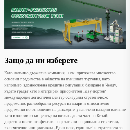
Защо да ни изберете
Като напълно държавна компания, Huaxi притежава множество
основни предимства в областта на външната търговия, като
например: здравословна кредитна репутация; базиране в Ченду,
където градът като интегриран приоритетен „Дву-портов“
международен логистичен център осигурява стратегическо
предимство; разнообразни ресурси на кадри и относително
предимство по отношение на разходите; увеличено пазарно влияние
като икономически център на югозападната част на Китай;
директни ползи от ефектите на различни национални стратегии,
включително инициативата „Един пояс, един път“ и стратегията за