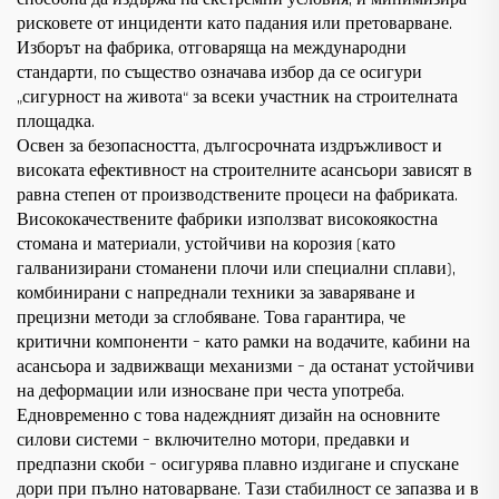
рисковете от инциденти като падания или претоварване.
Изборът на фабрика, отговаряща на международни
стандарти, по същество означава избор да се осигури
„сигурност на живота“ за всеки участник на строителната
площадка.
Освен за безопасността, дългосрочната издръжливост и
високата ефективност на строителните асансьори зависят в
равна степен от производствените процеси на фабриката.
Висококачествените фабрики използват високоякостна
стомана и материали, устойчиви на корозия (като
галванизирани стоманени плочи или специални сплави),
комбинирани с напреднали техники за заваряване и
прецизни методи за сглобяване. Това гарантира, че
критични компоненти – като рамки на водачите, кабини на
асансьора и задвижващи механизми – да останат устойчиви
на деформации или износване при честа употреба.
Едновременно с това надеждният дизайн на основните
силови системи – включително мотори, предавки и
предпазни скоби – осигурява плавно издигане и спускане
дори при пълно натоварване. Тази стабилност се запазва и в