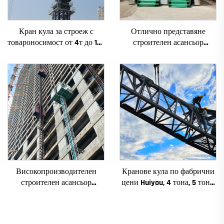
Кран кула за строеж с
Отлично представяне
товароносимост от 4т до 12т
строителен асансьор
ново зъбно предаване,
SC200/200FS1 за фасади и
зъбно колело, мотор, лагер,
асансьорни шахти за Алжир
основни компоненти
Високопроизводителен
Кранове кула по фабрични
строителен асансьор
цени Huiyou, 4 тона, 5 тона,
SC200/200QS1 за фасади и
6 тона, 8 тона, модели за
асансьорни шахти за
строителни обекти
продажба на ниска цена