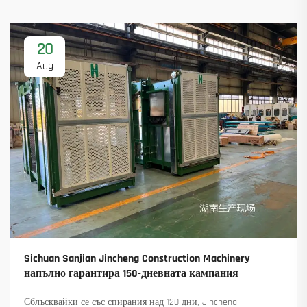
20
Aug
Sichuan Sanjian Jincheng Construction Machinery
напълно гарантира 150-дневната кампания
Сблъсквайки се със спирания над 120 дни, Jincheng