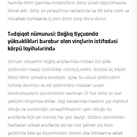
həcmdə tikinti işlərində materialların daha sürətli köçürülməsinə
kömək edir. Daha sıx yerləşdirmə nəticəsində isə itki sahə azalır və
mürəkkəb layihələrdə iş axını daha yaxşı idarə olunur.
Tədqiqat nümunəsi: Dağlıq Syçuanda
yüksəklikləri bərabər olan vinçlərin istifadəsi
körpü layihələrində
Sichuan vilayətinin dağlıq ərazilərində müstəvi üst qüllə
qaldırıcıları həqiqi üstünlüklər nümayiş etdirir. Oradakı üç böyük
körpü tikinti sahəsinə baxdıqda, işçilər bu xüsusi qaldırıcıların
istifadə olunması ilə adi qaldırıcılara nisbətən yuxarı
konstruksiyaların qurulmasının təxminən 22 faiz daha az vaxt
çəkdiyini müşahidə etdilər. Dağ dərələrində məkanın çox məhdud
olduğu və avadanlığın yerləşdirilməsinin çətin olduğu bu
ərazilərdə kiçik yer tutmaq hər şeyi dəyişir. Qaldırıcı operatorları
həqiqətən yüksək ərazilərdə tez-tez rast gəlinən pis hava
şəraitində belə işə dayanmadan davam edə bilmələrinə səbəb