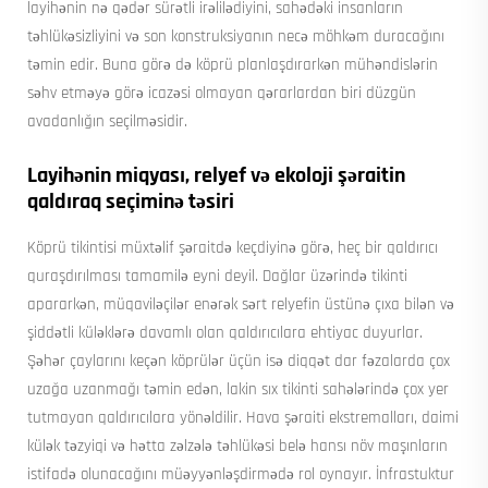
layihənin nə qədər sürətli irəlilədiyini, sahədəki insanların
təhlükəsizliyini və son konstruksiyanın necə möhkəm duracağını
təmin edir. Buna görə də köprü planlaşdırarkən mühəndislərin
səhv etməyə görə icazəsi olmayan qərarlardan biri düzgün
avadanlığın seçilməsidir.
Layihənin miqyası, relyef və ekoloji şəraitin
qaldıraq seçiminə təsiri
Köprü tikintisi müxtəlif şəraitdə keçdiyinə görə, heç bir qaldırıcı
quraşdırılması tamamilə eyni deyil. Dağlar üzərində tikinti
apararkən, müqaviləçilər enərək sərt relyefin üstünə çıxa bilən və
şiddətli küləklərə davamlı olan qaldırıcılara ehtiyac duyurlar.
Şəhər çaylarını keçən köprülər üçün isə diqqət dar fəzalarda çox
uzağa uzanmağı təmin edən, lakin sıx tikinti sahələrində çox yer
tutmayan qaldırıcılara yönəldilir. Hava şəraiti ekstremalları, daimi
külək təzyiqi və hətta zəlzələ təhlükəsi belə hansı növ maşınların
istifadə olunacağını müəyyənləşdirmədə rol oynayır. İnfrastuktur