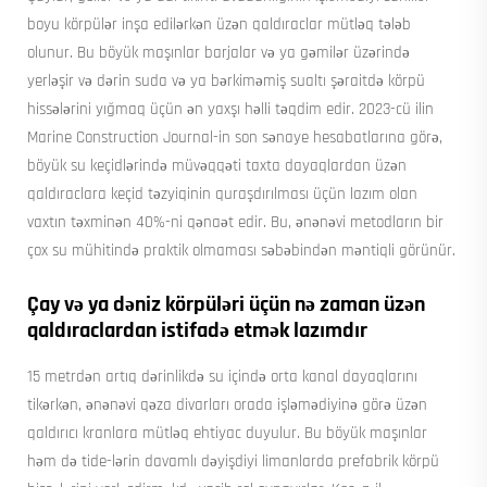
boyu körpülər inşa edilərkən üzən qaldıraclar mütləq tələb
olunur. Bu böyük maşınlar barjalar və ya gəmilər üzərində
yerləşir və dərin suda və ya bərkiməmiş sualtı şəraitdə körpü
hissələrini yığmaq üçün ən yaxşı həlli təqdim edir. 2023-cü ilin
Marine Construction Journal-in son sənaye hesabatlarına görə,
böyük su keçidlərində müvəqqəti taxta dayaqlardan üzən
qaldıraclara keçid təzyiqinin quraşdırılması üçün lazım olan
vaxtın təxminən 40%-ni qənaət edir. Bu, ənənəvi metodların bir
çox su mühitində praktik olmaması səbəbindən məntiqli görünür.
Çay və ya dəniz körpüləri üçün nə zaman üzən
qaldıraclardan istifadə etmək lazımdır
15 metrdən artıq dərinlikdə su içində orta kanal dayaqlarını
tikərkən, ənənəvi qəza divarları orada işləmədiyinə görə üzən
qaldırıcı kranlara mütləq ehtiyac duyulur. Bu böyük maşınlar
həm də tide-lərin davamlı dəyişdiyi limanlarda prefabrik körpü