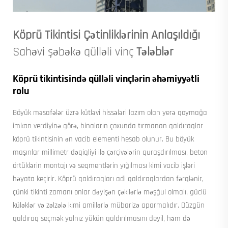
Köprü Tikintisi Çətinliklərinin Anlaşıldığı
Sahəvi şəbəkə qülləli vinç
Tələblər
Köprü tikintisində qülləli vinçlərin əhəmiyyətli
rolu
Böyük məsafələr üzrə kütləvi hissələri lazım olan yerə qoymağa
imkan verdiyinə görə, binaların çoxunda tırmanan qaldıraqlar
köprü tikintisinin ən vacib elementi hesab olunur. Bu böyük
maşınlar millimetr dəqiqliyi ilə çərçivələrin quraşdırılması, beton
örtüklərin montajı və seqmentlərin yığılması kimi vacib işləri
həyata keçirir. Köprü qaldıraqları adi qaldıraqlardan fərqlənir,
çünki tikinti zamanı onlar dəyişən çəkilərlə məşğul olmalı, güclü
küləklər və zəlzələ kimi amillərlə mübarizə aparmalıdır. Düzgün
qaldıraq seçmək yalnız yükün qaldırılmasını deyil, həm də