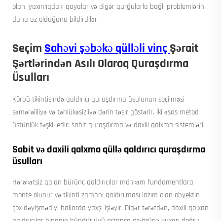
olan, yaxınlıqdakı qayalar və digər qurğularla bağlı problemlərin
daha az olduğunu bildirdilər.
Seçim
Sahəvi şəbəkə qülləli vinç
Şərait
Şərtlərindən Asılı Olaraq Quraşdırma
Üsulları
Körpü tikintisində qaldırıcı quraşdırma üsulunun seçilməsi
səmərəliliyə və təhlükəsizliyə dərin təsir göstərir. İki əsas metod
üstünlük təşkil edir: sabit quraşdırma və daxili qalxma sistemləri.
Sabit və daxili qalxma qüllə qaldırıcı quraşdırma
üsulları
Hərəkətsiz qalan bürünc qaldırıcılar möhkəm fundamentlara
monte olunur və tikinti zamanı qaldırılması lazım olan obyektin
çox dəyişmədiyi hallarda yaxşı işləyir. Digər tərəfdən, daxili qalxan
qaldırıcılar binanın hündürlüyü artanca öz-özünə yuxarı doğru