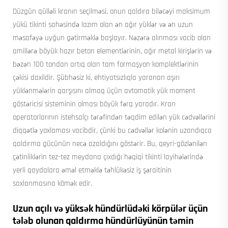
Düzgün qülləli kranın seçilməsi, onun qaldıra biləcəyi maksimum
yükü tikinti sahəsində lazım olan ən ağır yüklər və ən uzun
məsafəyə uyğun gətirməklə başlayır. Nəzərə alınması vacib olan
amillərə böyük hazır beton elementlərinin, ağır metal kirişlərin və
bəzən 100 tondan artıq olan tam formaşyon komplektlərinin
çəkisi daxildir. Şübhəsiz ki, ehtiyatsızlıqla yaranan aşırı
yüklənmələrin qarşısını almaq üçün avtomatik yük moment
göstəricisi sisteminin olması böyük fərq yaradır. Kran
operatorlarının istehsalçı tərəfindən təqdim edilən yük cədvəllərini
diqqətlə yoxlaması vacibdir, çünki bu cədvəllər kolənin uzandıqca
qaldırma gücünün necə azaldığını göstərir. Bu, qeyri-gözlənilən
çətinliklərin tez-tez meydana çıxdığı həqiqi tikinti layihələrində
yerli qaydalara əməl etməklə təhlükəsiz iş şəraitinin
saxlanmasına kömək edir.
Uzun açılı və yüksək hündürlüdəki körpülər üçün
tələb olunan qaldırma hündürlüyünün təmin