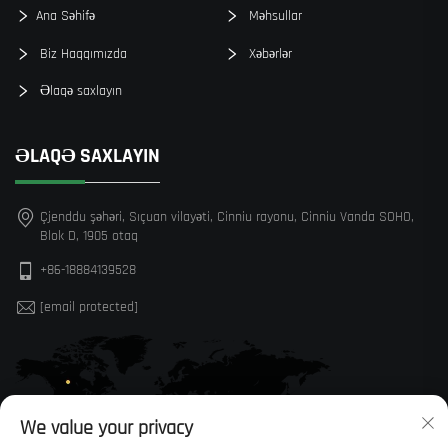
Ana Səhifə
Məhsullar
Biz Haqqımızda
Xəbərlər
Əlaqə saxlayın
ƏLAQƏ SAXLAYIN
Çjenddu şəhəri, Sıçuan vilayəti, Cinniu rayonu, Cinniu Vanda SOHO,
Blok D, 1905 otaq
+86-18884139528
[email protected]
We value your privacy