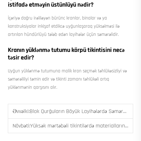
istifadə etməyin üstünlüyü nədir?
İçəriyə doğru irəliləyən bürünc kranlar, binalar və ya
konstruksiyalar inkişaf etdikcə uyğunlaşaraq yüksəlməsi ilə
artırılan hündürlüyü tələb edən layihələr üçün səmərəlidir.
Kranın yüklənmə tutumu körpü tikintisini necə
təsir edir?
Uyğun yüklənmə tutumuna malik kran seçmək təhlükəsizliyi və
səmərəliliyi təmin edir və tikinti zamanı təhlükəli artıq
yüklənmənin qarşısını alır.
Əvvəlki:
Blok Qurğuların Böyük Layihələrdə Səmərəliliyi Necə Artırdığı
Növbəti:
Yüksək mərtəbəli tikintilərdə materialların effektiv daşınmasında İnşaat Qaldırıcılarının İstifadəsi