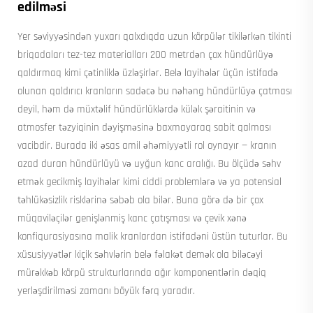
edilməsi
Yer səviyyəsindən yuxarı qalxdıqda uzun körpülər tikilərkən tikinti
briqadaları tez-tez materialları 200 metrdən çox hündürlüyə
qaldırmaq kimi çətinliklə üzləşirlər. Belə layihələr üçün istifadə
olunan qaldırıcı kranların sadəcə bu nəhəng hündürlüyə çatması
deyil, həm də müxtəlif hündürlüklərdə külək şəraitinin və
atmosfer təzyiqinin dəyişməsinə baxmayaraq sabit qalması
vacibdir. Burada iki əsas amil əhəmiyyətli rol oynayır — kranın
azad duran hündürlüyü və uyğun kanc aralığı. Bu ölçüdə səhv
etmək gecikmiş layihələr kimi ciddi problemlərə və ya potensial
təhlükəsizlik risklərinə səbəb ola bilər. Buna görə də bir çox
müqaviləçilər genişlənmiş kanc çatışması və çevik xənə
konfiqurasiyasına malik kranlardan istifadəni üstün tuturlar. Bu
xüsusiyyətlər kiçik səhvlərin belə fəlakət demək ola biləcəyi
mürəkkəb körpü strukturlarında ağır komponentlərin dəqiq
yerləşdirilməsi zamanı böyük fərq yaradır.