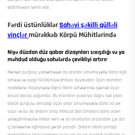
etdirilməsini təmin edir.
Fərdi üstünlüklər
Sahəvi şəkilli qülləli
vinçlər
mürəkkəb Körpü Mühitlərində
Niyə düzdan düz qabar dizaynları sıxışdığı və ya
məhdud olduğu sahələrdə çevikliyi artırır
Mərkəzi qurğusu yüksəlməyən bu kranlar ümumiyyətlə daha kiçik
sahəyə və aşağı hündürlüyə ehtiyac duyduqları üçün standart
modellərlə müqayisədə köprü tikinti sahələrində işləmək üçün
xüsusi olaraq uyğundur. Bu kranların yuxarıya doğru irəli çıxan
böyük qurğusu olmadığı üçün onlar ümumiyyətlə daha az yer
tutur və bu da onların artıq mövcud olan binalara daha yaxın
yerləşdirilməsinə imkan verir və ya strukturlar arasındakı çox dar
iş sahələrinə sığmasına şərait yaradır. Onların tikinti prinsipi
materialların keçici saxlama üçün çox az yer ayrıldığı hallarda və