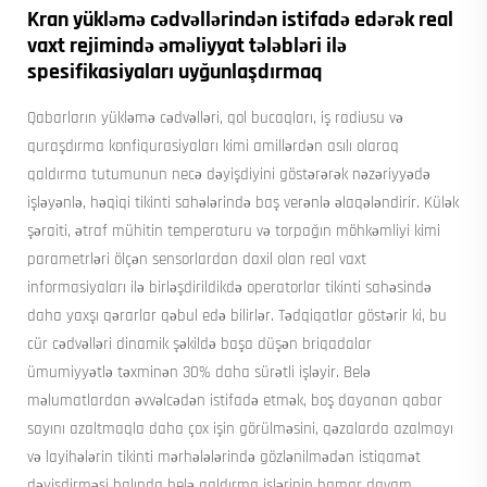
Kran yükləmə cədvəllərindən istifadə edərək real
vaxt rejimində əməliyyat tələbləri ilə
spesifikasiyaları uyğunlaşdırmaq
Qabarların yükləmə cədvəlləri, qol bucaqları, iş radiusu və
quraşdırma konfiqurasiyaları kimi amillərdən asılı olaraq
qaldırma tutumunun necə dəyişdiyini göstərərək nəzəriyyədə
işləyənlə, həqiqi tikinti sahələrində baş verənlə əlaqələndirir. Külək
şəraiti, ətraf mühitin temperaturu və torpağın möhkəmliyi kimi
parametrləri ölçən sensorlardan daxil olan real vaxt
informasiyaları ilə birləşdirildikdə operatorlar tikinti sahəsində
daha yaxşı qərarlar qəbul edə bilirlər. Tədqiqatlar göstərir ki, bu
cür cədvəlləri dinamik şəkildə başa düşən briqadalar
ümumiyyətlə təxminən 30% daha sürətli işləyir. Belə
məlumatlardan əvvəlcədən istifadə etmək, boş dayanan qabar
sayını azaltmaqla daha çox işin görülməsini, qəzalarda azalmayı
və layihələrin tikinti mərhələlərində gözlənilmədən istiqamət
dəyişdirməsi halında belə qaldırma işlərinin hamar davam