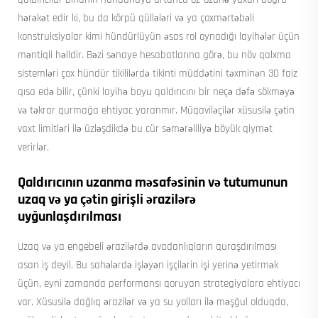
hərəkət edir ki, bu da körpü qüllələri və ya çoxmərtəbəli
konstruksiyalar kimi hündürlüyün əsas rol oynadığı layihələr üçün
məntiqli həlldir. Bəzi sənaye hesabatlarına görə, bu növ qalxma
sistemləri çox hündür tikililərdə tikinti müddətini təxminən 30 faiz
qısa edə bilir, çünki layihə boyu qaldırıcını bir neçə dəfə sökməyə
və təkrar qurmağa ehtiyac yaranmır. Müqaviləçilər xüsusilə çətin
vaxt limitləri ilə üzləşdikdə bu cür səmərəliliyə böyük qiymət
verirlər.
Qaldırıcının uzanma məsafəsinin və tutumunun
uzaq və ya çətin girişli ərazilərə
uyğunlaşdırılması
Uzaq və ya engebeli ərazilərdə avadanlıqların quraşdırılması
asan iş deyil. Bu sahələrdə işləyən işçilərin işi yerinə yetirmək
üçün, eyni zamanda performansı qoruyan strategiyalara ehtiyacı
var. Xüsusilə dağlıq ərazilər və ya su yolları ilə məşğul olduqda,