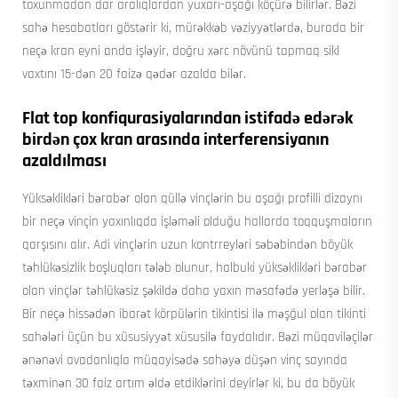
toxunmadan dar aralıqlardan yuxarı-aşağı köçürə bilirlər. Bəzi
sahə hesabatları göstərir ki, mürəkkəb vəziyyətlərdə, burada bir
neçə kran eyni anda işləyir, doğru xərc növünü tapmaq sikl
vaxtını 15-dən 20 faizə qədər azalda bilər.
Flat top konfiqurasiyalarından istifadə edərək
birdən çox kran arasında interferensiyanın
azaldılması
Yüksəklikləri bərabər olan qüllə vinçlərin bu aşağı profilli dizaynı
bir neçə vinçin yaxınlıqda işləməli olduğu hallarda toqquşmaların
qarşısını alır. Adi vinçlərin uzun kontrreyləri səbəbindən böyük
təhlükəsizlik boşluqları tələb olunur, halbuki yüksəklikləri bərabər
olan vinçlər təhlükəsiz şəkildə daha yaxın məsafədə yerləşə bilir.
Bir neçə hissədən ibarət körpülərin tikintisi ilə məşğul olan tikinti
sahələri üçün bu xüsusiyyət xüsusilə faydalıdır. Bəzi müqaviləçilər
ənənəvi avadanlıqla müqayisədə sahəyə düşən vinç sayında
təxminən 30 faiz artım əldə etdiklərini deyirlər ki, bu da böyük