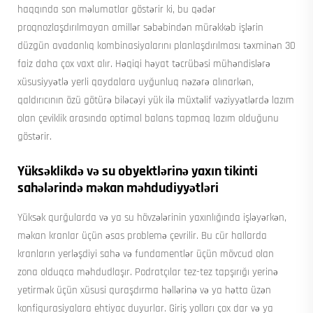
haqqında son məlumatlar göstərir ki, bu qədər
proqnozlaşdırılmayan amillər səbəbindən mürəkkəb işlərin
düzgün avadanlıq kombinasiyalarını planlaşdırılması təxminən 30
faiz daha çox vaxt alır. Həqiqi həyat təcrübəsi mühəndislərə
xüsusiyyətlə yerli qaydalara uyğunluq nəzərə alınarkən,
qaldırıcının özü götürə biləcəyi yük ilə müxtəlif vəziyyətlərdə lazım
olan çeviklik arasında optimal balans tapmaq lazım olduğunu
göstərir.
Yüksəklikdə və su obyektlərinə yaxın tikinti
sahələrində məkan məhdudiyyətləri
Yüksək qurğularda və ya su hövzələrinin yaxınlığında işləyərkən,
məkan kranlar üçün əsas problemə çevrilir. Bu cür hallarda
kranların yerləşdiyi sahə və fundamentlər üçün mövcud olan
zona olduqca məhdudlaşır. Podratçılar tez-tez tapşırığı yerinə
yetirmək üçün xüsusi quraşdırma həllərinə və ya hətta üzən
konfiqurasiyalara ehtiyac duyurlar. Giriş yolları çox dar və ya