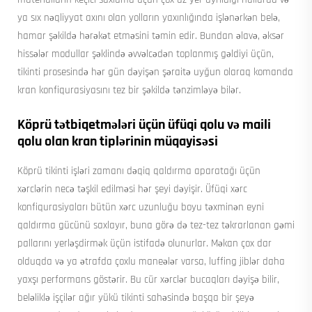
ya sıx nəqliyyat axını olan yolların yaxınlığında işlənərkən belə,
hamar şəkildə hərəkət etməsini təmin edir. Bundan əlavə, əksər
hissələr modullar şəklində əvvəlcədən toplanmış gəldiyi üçün,
tikinti prosesində hər gün dəyişən şəraitə uyğun olaraq komanda
kran konfiqurasiyasını tez bir şəkildə tənzimləyə bilər.
Köprü tətbiqetmələri üçün üfüqi qolu və maili
qolu olan kran tiplərinin müqayisəsi
Köprü tikinti işləri zamanı dəqiq qaldırma aparatağı üçün
xərclərin necə təşkil edilməsi hər şeyi dəyişir. Üfüqi xərc
konfiqurasiyaları bütün xərc uzunluğu boyu təxminən eyni
qaldırma gücünü saxlayır, buna görə də tez-tez təkrarlanan gəmi
pallarını yerləşdirmək üçün istifadə olunurlar. Məkan çox dar
olduqda və ya ətrafda çoxlu maneələr varsa, luffing jiblər daha
yaxşı performans göstərir. Bu cür xərclər bucaqları dəyişə bilir,
beləliklə işçilər ağır yükü tikinti sahəsində başqa bir şeyə