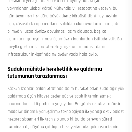
hissələrini yerləşdirməkdə vacib rol oynayırlar. Keçən il
yayımlanan Qlobal Körpü Mühəndisliyi Hesabatına əsasən, bu
gün təxminən hər dörd böyük dəniz körpüsü tikinti layihəsinin
üçü, xüsusilə komponentlərin sahildən olan avadanlıqların çata
bilmədiyi uzaq dənizə qoyulması lazım olduqda, başlıca
açılımların quraşdırılması üçün üzən kranlardan istifadə edir. Bu
meyllə göstərir ki, bu ixtisaslaşmış kranlar müasir dəniz
infrastruktur inkişafında nə qədər vacib hala gəlib.
Sudakı mühitdə hərəkətlilik və qaldırma
tutumunun tarazlanması
Köçkən kranlar, onları ətrafında daim hərəkət edən suda ağır yük
qaldırmaq üçün kifayət qədər güc və sabitlik təmin etmək
baxımından ciddi problem yaşayırlar. Bu günlərdə əksər müasir
modellər dinamik yerləşdirmə texnologiyası ilə yanaşı aktiv balast
nəzarət sistemləri ilə təchiz olunub ki, bu da cərəyan sürəti
təxminən üç düyünə çatdıqda belə yerlərində qalmasını təmin