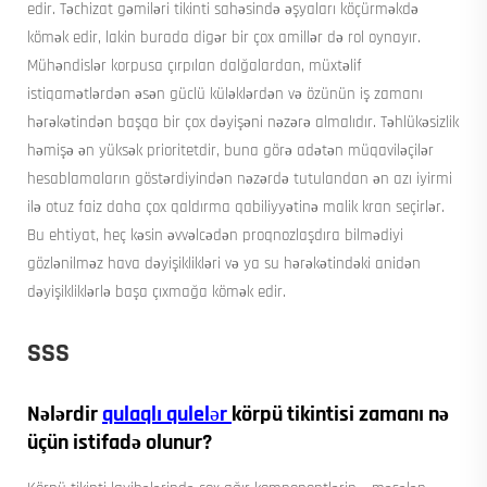
edir. Təchizat gəmiləri tikinti sahəsində əşyaları köçürməkdə
kömək edir, lakin burada digər bir çox amillər də rol oynayır.
Mühəndislər korpusa çırpılan dalğalardan, müxtəlif
istiqamətlərdən əsən güclü küləklərdən və özünün iş zamanı
hərəkətindən başqa bir çox dəyişəni nəzərə almalıdır. Təhlükəsizlik
həmişə ən yüksək prioritetdir, buna görə adətən müqaviləçilər
hesablamaların göstərdiyindən nəzərdə tutulandan ən azı iyirmi
ilə otuz faiz daha çox qaldırma qabiliyyətinə malik kran seçirlər.
Bu ehtiyat, heç kəsin əvvəlcədən proqnozlaşdıra bilmədiyi
gözlənilməz hava dəyişiklikləri və ya su hərəkətindəki anidən
dəyişikliklərlə başa çıxmağa kömək edir.
SSS
Nələrdir
qulaqlı qulelər
körpü tikintisi zamanı nə
üçün istifadə olunur?