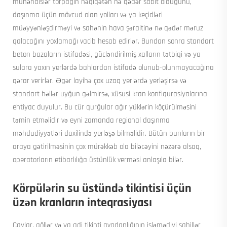
mühəndislər torpağın həqiqətən nə qədər sabit olduğunu,
daşınma üçün mövcud olan yolları və ya keçidləri
müəyyənləşdirməyi və sahənin hava şəraitinə nə qədər məruz
qalacağını yoxlamağı vacib hesab edirlər. Bundan sonra standart
beton bazaların istifadəsi, gücləndirilmiş xalların tətbiqi və ya
sulara yaxın yerlərdə bahlardan istifadə olunub-olunmayacağına
qərar verirlər. Əgər layihə çox uzaq yerlərdə yerləşirsə və
standart həllər uyğun gəlmirsə, xüsusi kran konfiqurasiyalarına
ehtiyac duyulur. Bu cür qurğular ağır yüklərin köçürülməsini
təmin etməlidir və eyni zamanda regional daşınma
məhdudiyyətləri daxilində yerləşə bilməlidir. Bütün bunların bir
araya gətirilməsinin çox mürəkkəb ola biləcəyini nəzərə alsaq,
operatorların etibarlılığa üstünlük verməsi anlaşıla bilər.
Körpülərin su üstündə tikintisi üçün
üzən kranların inteqrasiyası
Çaylar, göllər və ya adi tikinti avadanlığının işləmədiyi sahillər