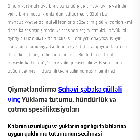
ümumiyyətlə olmaya bilər, buna görə də bir çox layihə yerində
yığıla bilən modul kranlardan istifadə edir. Bütün bu
məhdudiyyətlər adi qülləli kranlarla düzəldilmiş qüllə kranları kimi
daha ixtisaslaşmış modellər arasında seçim etməkdə böyük rol
oynayır. Düz qülləli kranlar xüsusilə dar yerlərdə yaxşı işləyir,
çünki onlar ümumiyyətlə daha az yer tutur və quyruq tərəfdən
daha kiçik dönüş radiusuna malikdir. Bu da kranın tikinti
prosesində daim köçürülməsinin qarşısını alır və işlərin plana
uyğun getməsini, davamlı təxirə salınmamasını təmin edir.
Qiymətləndirmə
Sahəvi şəbəkə qülləli
vinç
Yükləmə tutumu, hündürlük və
çatma spesifikasiyaları
Kölənin uzunluğu və yüklərin ağırlığı tələblərinə
uyğun qaldırma tutumunun seçilməsi