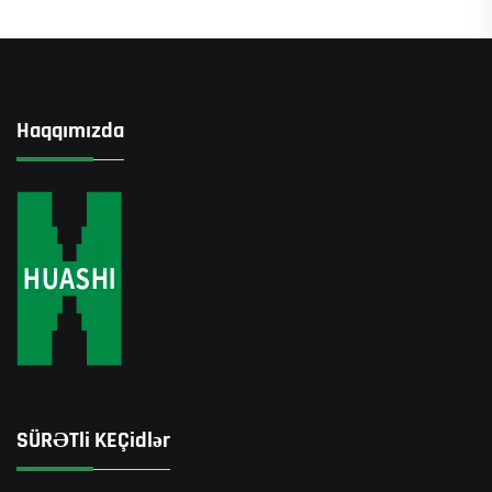
Haqqımızda
SÜRƏTli KEÇidlər