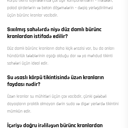
Körpü tikinti layihələrində çox ağır komponentlərin – məsələn,
polad qirderlərin və beton döşəmələrin – dəqiq yerləşdirilməsi
üçün bürünc kranlar vacibdir.
Sıxılmış sahələrdə niyə düz damlı bürünc
kranlardan istifadə edilir?
Düz damlı bürünc kranların daha kiçik ərazisi var, bu da onları
hündürlük tələblərinin aşağı olduğu dar və ya məhdud tikinti
sahələri üçün ideal edir.
Su əsaslı körpü tikintisində üzən kranların
faydası nədir?
Üzən kranlar su mühitləri üçün çox vacibdir, çünki gələbəli
dayaqların praktik olmayan dərin suda və digər yerlərdə tikintini
mümkün edir.
İçəriyə doğru irəliləyən bürünc kranlardan