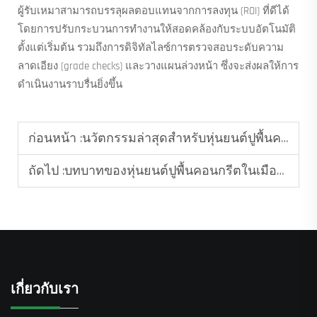
ผู้รับเหมาสามารถบรรลุผลตอบแทนจากการลงทุน (ROI) ที่ดีได้
โดยการปรับกระบวนการทำงานให้สอดคล้องกับระบบอัตโนมัติ
ตั้งแต่เริ่มต้น รวมถึงการดิจิทัลไลซ์การตรวจสอบระดับความ
ลาดเอียง (grade checks) และวางแผนล่วงหน้า ซึ่งจะส่งผลให้การ
ดำเนินงานราบรื่นยิ่งขึ้น
ก่อนหน้า :
นวัตกรรมล่าสุดสำหรับหุ่นยนต์ปูพื้นคอนกรีต
ถัดไป :
บทบาทของหุ่นยนต์ปูพื้นคอนกรีตในเมืองอัจฉริยะ
เกี่ยวกับเรา