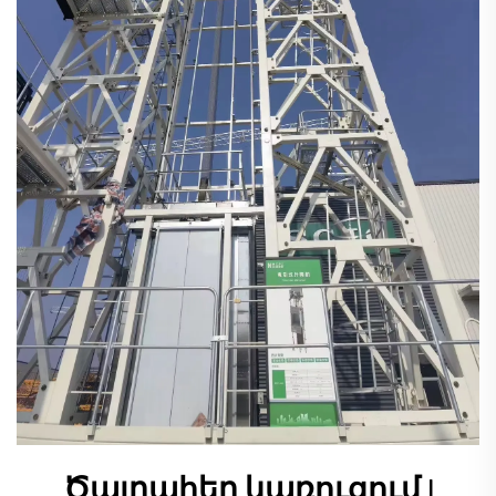
Ծայրահեղ կառուցում |