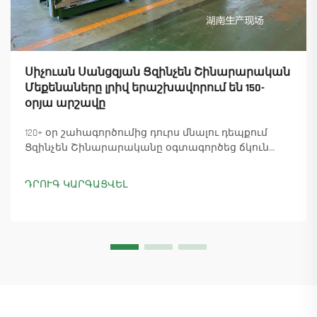
Սիչուան Սանցզյան Ցզինչեն Շինարարական
Մեքենաները լրիվ երաշխավորում են 150-
օրյա արշավը
120+ օր շահագործումից դուրս մնալու դեպքում
Ցզինչեն Շինարարականը օգտագործեց ճկուն
«պարտիզանական» արտադրությունը՝
ապահովելով 18 աշտարակային ճանկային
ԴՐՈՒԳ ԿԱՐԳԱՑՎԵԼ
տնտեսուղղիչների մատուցումը և ապահովելով
45+ նոր պատվերներ: Տեսեք, թե ինչպես է
արտադրությունը շարունակվում: Ինչպես ավելի
շատ տեղեկանալ