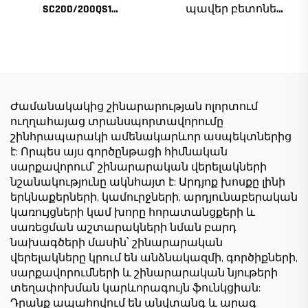
SC200/200QS1
պավեր բետոնե
Շինարարական
լազերային սկրիդ
տանիք շենքի
բետոնե սկրիդ
ճակատի և վերելակի
Ինքնաշխատ
սանդղակի
հարթեցման մեքենա
շինարարության
հարթեցման պավեր
համար ցածր գնով
Ժամանակակից շինարարության ոլորտում
ուղղահայաց տրանսպորտավորումը
շինհրապարակի ամենակարևոր ասպեկտներից
է: Որպես այս գործընթացի հիմնական
սարքավորում՝ շինարարական վերելակների
նշանակությունը ակնհայտ է: Արդյոք խոսքը լինի
երկնաքերների, կամուրջների, արդյունաբերական
կառույցների կամ խորը հորատանցքերի և
սառեցման աշտարակների նման բարդ
նախագծերի մասին՝ շինարարական
վերելակները կրում են անձնակազմի, գործիքների,
սարքավորումների և շինարարական նյութերի
տեղափոխման կարևորագույն ֆունկցիան:
Դրանք ապահովում են անվտանգ և արագ