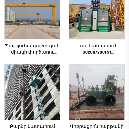
Պայթյունապաշտպան
Լավ կատարում
միակի փորձառու
SC200/200FS1
ճանկ արհեստանոցի
Շինարարական
ճանկ 2/3.2/8/10/16տ
տանիք շենքի
Շարժական
ճակատի և վերելակի
կամրջային ճանկ Փոքր
սանդղակի համար
պուենտ գրուա Գին
Ալժիրի համար
Բարձր կատարում
Վիբրացիոն հարթակի