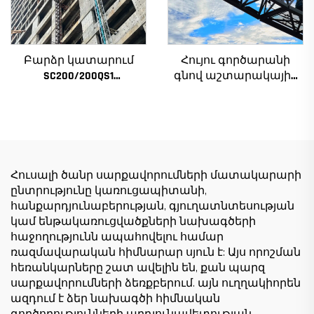
Բարձր կատարում
Հույու գործարանի
SC200/200QS1
գնով աշտարակային
Շինարարական
ճանկեր 4 տոննա 5
տանիք շենքի
տոննա 6 տոննա 8
ճակատի և վերելակի
տոննա մոդելներ
սանդղակի
շինարարական
շինարարության
հրապարակների
համար ցածր գնով
համար
Հուսալի ծանր սարքավորումների մատակարարի
ընտրությունը կառուցապիտանի,
հանքարդյունաբերության, գյուղատնտեսության
կամ ենթակառուցվածքների նախագծերի
հաջողությունն ապահովելու համար
ռազմավարական հիմնարար սյուն է: Այս որոշման
հեռանկարները շատ ավելին են, քան պարզ
սարքավորումների ձեռքբերում. այն ուղղակիորեն
ազդում է ձեր նախագծի հիմնական