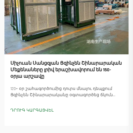
Սիչուան Սանցզյան Ցզինչեն Շինարարական
Մեքենաները լրիվ երաշխավորում են 150-
օրյա արշավը
120+ օր շահագործումից դուրս մնալու դեպքում
Ցզինչեն Շինարարականը օգտագործեց ճկուն
«պարտիզանական» արտադրությունը՝
ապահովելով 18 աշտարակային ճանկային
ԴՐՈՒԳ ԿԱՐԳԱՑՎԵԼ
տնտեսուղղիչների մատուցումը և ապահովելով
45+ նոր պատվերներ: Տեսեք, թե ինչպես է
արտադրությունը շարունակվում: Ինչպես ավելի
շատ տեղեկանալ