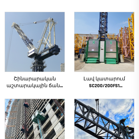
Շինարարական
Լավ կատարում
աշտարակային ճանկ
SC200/200FS1
4տ-ից մինչև 12տ
Շինարարական
բեռնամբարի
տանիք շենքի
հզորությամբ, նոր
ճակատի և վերելակի
ատամնանիվի արկղ,
սանդղակի համար
ատամնանիվի շարժիչ,
Ալժիրի համար
աստիճանավոր
ստորին մաս