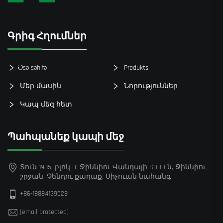
Գրիգ Հղումներ
Əsə səhifə
Produkts
Մեր մասին
Նորություններ
Կապ մեզ հետ
Պահպանեք կապի մեջ
Տուն 1905, բլոկ D, Ջիննիու Վանդայի SOHO-ն, Ջիննիու
շրջան, Չենդու քաղաք, Սիչուան նահանգ
+86-18884139528
[email protected]