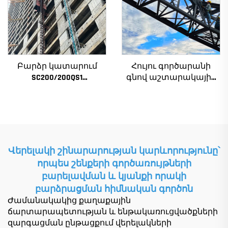
աստիճանավոր
ստորին մաս
Բարձր կատարում
Հույու գործարանի
SC200/200QS1
գնով աշտարակային
Շինարարական
ճանկեր 4 տոննա 5
տանիք շենքի
տոննա 6 տոննա 8
ճակատի և վերելակի
տոննա մոդելներ
սանդղակի
շինարարական
շինարարության
հրապարակների
համար ցածր գնով
համար
Վերելակի շինարարության կարևորությունը՝
որպես շենքերի գործառույթների
բարելավման և կյանքի որակի
բարձրացման հիմնական գործոն
Ժամանակակից քաղաքային
ճարտարապետության և ենթակառուցվածքների
զարգացման ընթացքում վերելակների