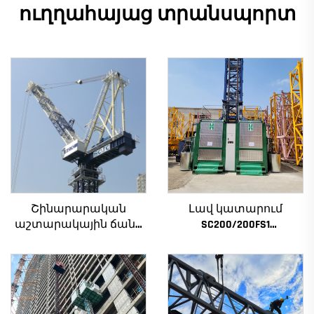
ուղղահայաց տրանսպորտ
Շինարարական
Լավ կատարում
աշտարակային ճանկ
SC200/200FS1
4տ-ից մինչև 12տ
Շինարարական
բեռնամբարի
տանիք շենքի
հզորությամբ, նոր
ճակատի և վերելակի
ատամնանիվի արկղ,
սանդղակի համար
ատամնանիվի շարժիչ,
Ալժիրի համար