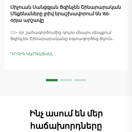
Սիչուան Սանցզյան Ցզինչեն Շինարարական
Մեքենաները լրիվ երաշխավորում են 150-
օրյա արշավը
120+ օր շահագործումից դուրս մնալու դեպքում
Ցզինչեն Շինարարականը օգտագործեց ճկուն
«պարտիզանական» արտադրությունը՝
ապահովելով 18 աշտարակային ճանկային
ԴՐՈՒԳ ԿԱՐԳԱՑՎԵԼ
տնտեսուղղիչների մատուցումը և ապահովելով
45+ նոր պատվերներ: Տեսեք, թե ինչպես է
արտադրությունը շարունակվում: Ինչպես ավելի
շատ տեղեկանալ
Ինչ ասում են մեր
հաճախորդները