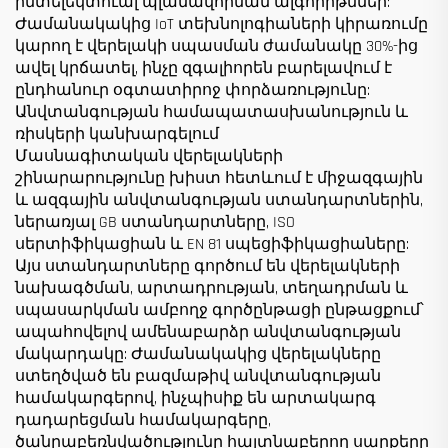
ինտելեկտուալ պլանավորման ալգորիթմներ:
Ժամանակակից IoT տեխնոլոգիաների կիրառումը
կարող է վերելակի սպասման ժամանակը 30%-ից
ավել կրճատել, ինչը զգալիորեն բարելավում է
ընդհանուր օգտատիրոջ փորձառությունը:
Անվտանգության համապատասխանություն և
ռիսկերի կանխարգելում
Մասնագիտական վերելակների
շինարարությունը խիստ հետևում է միջազգային
և ազգային անվտանգության ստանդարտներին,
ներառյալ GB ստանդարտները, ISO
սերտիֆիկացիան և EN 81 սպեցիֆիկացիաները:
Այս ստանդարտները գործում են վերելակների
նախագծման, արտադրության, տեղադրման և
սպասարկման ամբողջ գործընթացի ընթացքում՝
ապահովելով ամենաբարձր անվտանգության
մակարդակը: Ժամանակակից վերելակները
ստեղծված են բազմաթիվ անվտանգության
համակարգերով, ինչպիսիք են արտակարգ
դադարեցման համակարգերը,
ծանրաբեռնվածությունը հայտնաբերող սարքերը