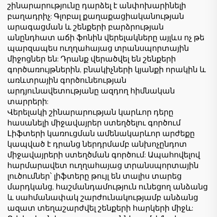
շինարարությունը դարձել է անփոխարինելի
բաղադրիչ: Գլոբալ քաղաքացիականության
արագացման և շենքերի բարձրության
անընդհատ աճի ֆոնին վերելակները այլևս ոչ թե
պարզապես ուղղահայաց տրանսպորտային
միջոցներ են: Դրանք վերածվել են շենքերի
գործառույթներին, բնակիչների կյանքի որակին և
առևտրային գործունեության
արդյունավետությանը ազդող հիմնական
տարրերի:
Վերելակի շինարարության կարևոր դերը
հասանելի միջավայրեր ստեղծելու գործում
Լիֆտերի կառուցման ամենակարևոր արժեքը
կապված է դրանց ներդրմամբ անխոչընդոտ
միջավայրերի ստեղծման գործում: Ապահովելով
հարմարավետ ուղղահայաց տրանսպորտային
լուծումներ՝ լիֆտերը թույլ են տալիս տարեց
մարդկանց, հաշմանդամություն ունեցող անձանց
և սահմանափակ շարժունակությամբ անձանց
ազատ տեղաշարժվել շենքերի հարկերի միջև: