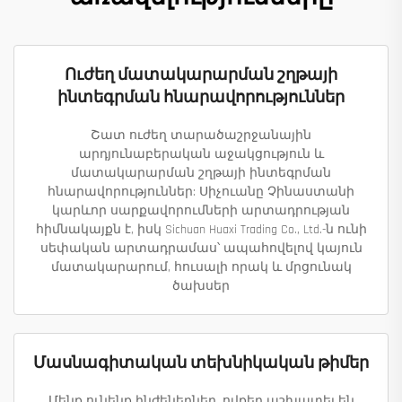
Ուժեղ մատակարարման շղթայի
ինտեգրման հնարավորություններ
Շատ ուժեղ տարածաշրջանային
արդյունաբերական աջակցություն և
մատակարարման շղթայի ինտեգրման
հնարավորություններ: Սիչուանը Չինաստանի
կարևոր սարքավորումների արտադրության
հիմնակայքն է, իսկ Sichuan Huaxi Trading Co., Ltd.-ն ունի
սեփական արտադրամաս՝ ապահովելով կայուն
մատակարարում, հուսալի որակ և մրցունակ
ծախսեր
Մասնագիտական տեխնիկական թիմեր
Մենք ունենք ինժեներներ, ովքեր աշխատել են