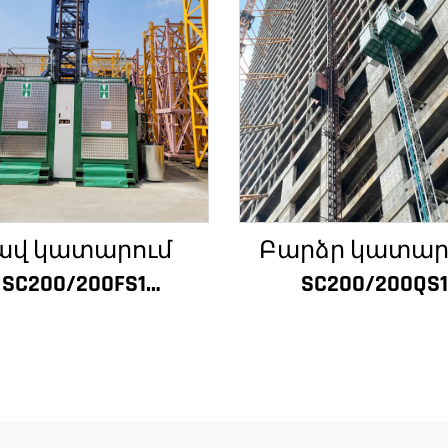
ավ կատարում
Բարձր կատար
SC200/200FS1
SC200/200QS1
ինարարական
Շինարարակ
տանիք շենքի
տանիք շենք
ատի և վերելակի
ճակատի և վերե
նդղակի համար
սանդղակի