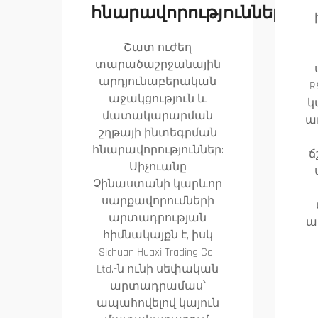
հնարավորություններ
Շատ ուժեղ
տարածաշրջանային
արդյունաբերական
R
աջակցություն և
կ
մատակարարման
ա
շղթայի ինտեգրման
հնարավորություններ:
ճ
Սիչուանը
Չինաստանի կարևոր
սարքավորումների
արտադրության
ա
հիմնակայքն է, իսկ
Sichuan Huaxi Trading Co.,
Ltd.-ն ունի սեփական
արտադրամաս՝
ապահովելով կայուն