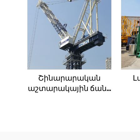
Շինարարական
Լ
աշտարակային ճանկ
4տ-ից մինչև 12տ
Շ
բեռնամբարի
հզորությամբ, նոր
ճակ
ատամնանիվի արկղ,
սա