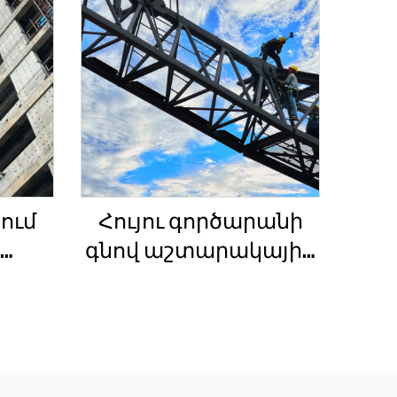
ում
Հույու գործարանի
գնով աշտարակային
ան
ճանկեր 4 տոննա 5
ի
տոննա 6 տոննա 8
լակի
տոննա մոդելներ
շինարարական