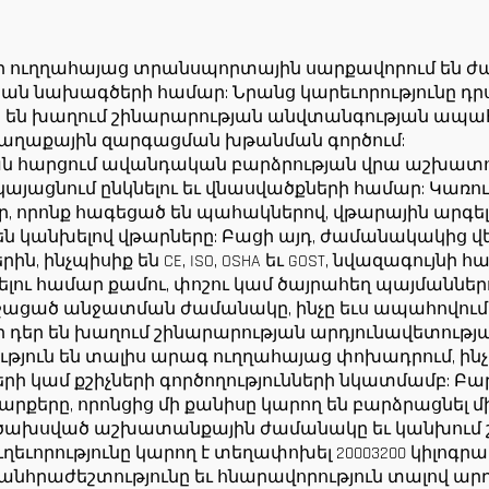
լժիրի համար
շինարարությ
համար ցածր գ
 ուղղահայաց տրանսպորտային սարքավորում են ժ
ան նախագծերի համար: Նրանց կարեւորությունը դրս
ր են խաղում շինարարության անվտանգության ապա
քաղաքային զարգացման խթանման գործում:
ն հարցում ավանդական բարձրության վրա աշխատող 
այացնում ընկնելու եւ վնասվածքների համար: Կառու
 որոնք հագեցած են պահակներով, վթարային արգելա
ն կանխելով վթարները: Բացի այդ, ժամանակակից
, ինչպիսիք են CE, ISO, OSHA եւ GOST, նվազագույն
ւ համար քամու, փոշու կամ ծայրահեղ պայմաններու
ացած անջատման ժամանակը, ինչը եւս ապահովում 
 դեր են խաղում շինարարության արդյունավետութ
թյուն են տալիս արագ ուղղահայաց փոխադրում, ինչը
 կամ քշիչների գործողությունների նկատմամբ: Բ
երը, որոնցից մի քանիսը կարող են բարձրացնել մին
ա ծախսված աշխատանքային ժամանակը եւ կանխում շ
ղեւորությունը կարող է տեղափոխել 20003200 կիլոգրամ
ի անհրաժեշտությունը եւ հնարավորություն տալով ա