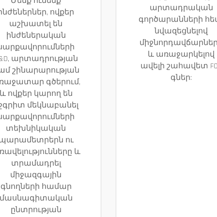
Մենք ունենք
արտադրական
ինժեներներ, ովքեր
գործարանների հե
աշխատել են
նվազեցնելով
ինժեներական
միջնորդավճարնե
սարքավորումների
և առաջարկելով
&D, արտադրության
ավելի շահավետ F
ամ շինարարության
գներ:
ռաջատար գծերում,
և ովքեր կարող են
շգրիտ մեկնաբանել
սարքավորումների
տեխնիկական
պարամետրերն ու
ռավելությունները և
տրամադրել
միջազգային
գնողների համար
մասնագիտական
ընտրության