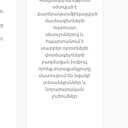
Կազմակերպությունն
օժտված է
տ,
բարձրակвалиֆիկացված
մասնագետների
րը
հարուստ
ռեսուրսներով և
OB
հպարտանում է
տարբեր ոլորտների
փորձագետների
բազմազան խմբով,
որոնք յուրաքանչյուրը
մատուցում են եզակի
տեսանկյուններ և
նորարարական
լուծումներ: