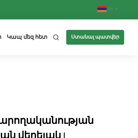
HY
ր
Կապ մեզ հետ
Ստանալ պատվեր
արողականության
ն վերելակ |