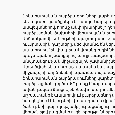
ատամնանիվի
Ա
շարժիչ,
աստիճանավոր
Շինարարական բարձրացրուները կարեւոր
ենթակառուցվածքների եւ արդյունաբերակ
ստորին մաս
ասպեկտներով, որոնք անփոխարինելի դե
բարձրացման, ծախսերի վերահսկման եւ 
Անձնակազմի եւ նյութերի պաշտպանությա
ու արտաքին դաշտերը, մեծ վտանգ են ներկ
ապահովում են փակ եւ անվտանգ խցիկներ,
պաշտպանող սարքերով, արդյունավետորե
անվտանգության միջազգային չափանիշներին
Ստեղծված են ամուր աշխատանք կատարելո
միջավայրի գործոնների պատճառով առաջ
Շինարարական բարձրացումները կարեւոր
բարձրացման գործում: Դրանք հնարավորու
ավանդական ձեռքով բեռնափոխադրումների
աշխատանք է ապահովում բարձրացնող սարք
նվազեցնում է նյութերի փոխադրման վր
ծանր բեռի կարողությամբ յուրաքանչյուր ու
վերացնելով բազմակի ուղեւորություններ