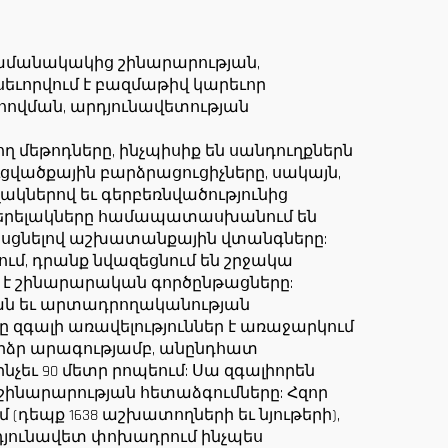
ան
հրապարակների
նով
համար
ամանակակից շինարարության,
եւորվում է բազմաթիվ կարեւոր
հովման, արդյունավետության
մեթոդները, ինչպիսիք են սանդուղքներն
ցվածքային բարձրացուցիչները, սակայն,
կներով եւ գերբեռնվածությունից
 վերելակները համապատասխանում են
ի հասցնելով աշխատանքային վտանգները:
մ, դրանք նվազեցնում են շրջակա
է շինարարական գործընթացները:
յան եւ արտադրողականության
 զգալի առավելություններ է առաջարկում
արձր արագությամբ, անընդհատ
չեւ 90 մետր րոպեում: Սա զգալիորեն
ինարարության հետաձգումները: Հզոր
 (դեպք 1638 աշխատողների եւ նյութերի),
րդյունավետ փոխադրում ինչպես