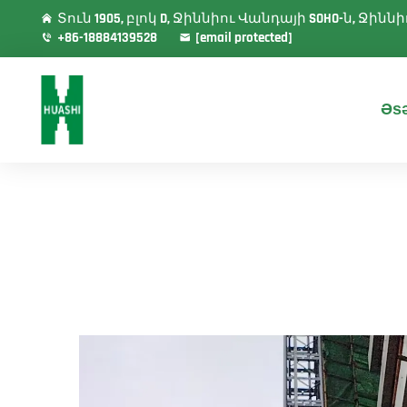
Տուն 1905, բլոկ D, Ջիննիու Վանդայի SOHO-ն, Ջի
+86-18884139528
[email protected]
Əsə