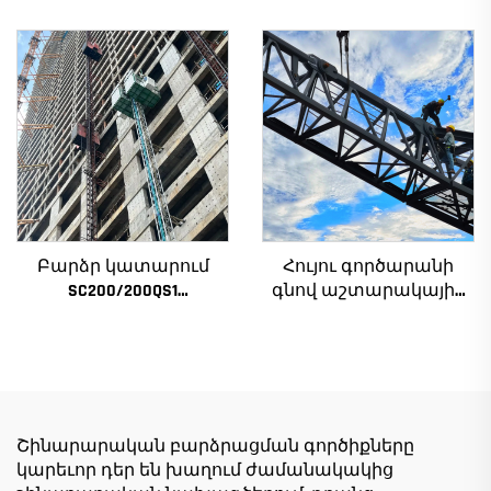
4տ-ից մինչև 12տ
Շինարարական
բեռնամբարի
տանիք շենքի
հզորությամբ, նոր
ճակատի և վերելակի
ատամնանիվի արկղ,
սանդղակի համար
ատամնանիվի շարժիչ,
Ալժիրի համար
աստիճանավոր
ստորին մաս
Բարձր կատարում
Հույու գործարանի
SC200/200QS1
գնով աշտարակային
Շինարարական
ճանկեր 4 տոննա 5
տանիք շենքի
տոննա 6 տոննա 8
ճակատի և վերելակի
տոննա մոդելներ
սանդղակի
շինարարական
շինարարության
հրապարակների
համար ցածր գնով
համար
Շինարարական բարձրացման գործիքները
կարեւոր դեր են խաղում ժամանակակից