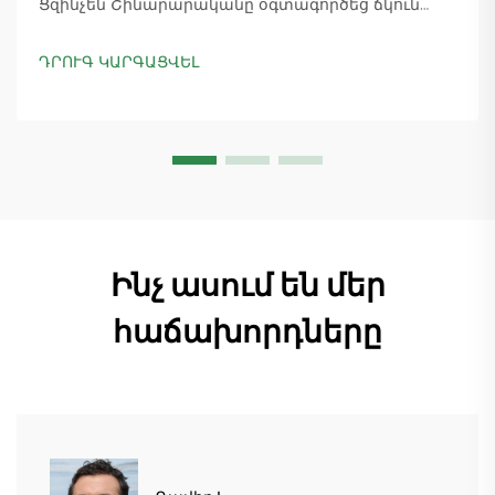
Ցզինչեն Շինարարականը օգտագործեց ճկուն
«պարտիզանական» արտադրությունը՝
ապահովելով 18 աշտարակային ճանկային
ԴՐՈՒԳ ԿԱՐԳԱՑՎԵԼ
տնտեսուղղիչների մատուցումը և ապահովելով
45+ նոր պատվերներ: Տեսեք, թե ինչպես է
արտադրությունը շարունակվում: Ինչպես ավելի
շատ տեղեկանալ
Ինչ ասում են մեր
հաճախորդները