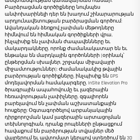
անվտանգության կառավարման համար:
Բարձրացման գործիքները նույնպես
անփոխարինելի դեր են խաղում շինարարության
արդյունավետության բարձրացման գործում:
Ավանդական ձեռքով չափման մեթոդները
հիմնվում են հիմնական գործիքների վրա,
ինչպիսիք են չափման ժապավենները եւ
մակարդակները, որոնք ժամանակատար են եւ
ենթակա են մարդկային գործոնների (օրինակ՝
ընթերցման սխալներ, շրջակա միջավայրի
միջամտություններ): Ժամանակակից թվային
բարձրության գործիքները, ինչպիսիք են GPS
մոդելավորման համակարգերը, InSite Elevation Pro
ծրագրային ապահովումը եւ լազերային
հեռավորության չափիչները, զգալիորեն
բարելավում են չափման աշխատանքային
հոսքերը: Օգտագործելով արբանյակային
դիրքորոշման կամ լազերային արտացոլման
տեխնոլոգիան, դրանք րոպեների ընթացքում
հավաքում են բարձրության տվյալներ մեծ
վայրերում եւ ավտոմատ կերպով ստեղծում են 3D