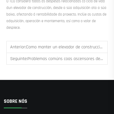
O TCO considera todas as despesas relacionadas co ciclo de vida
dun elevador de construcción, desde a súa adquisición ata a súa
baixa, afectando á rentabilidade do proxecto. Inclúe os custos de
adquisición, operación e mantemento, así como o valor de
despiece.
Anterior:
Como manter un elevador de construcción: unha guía práctica
Seguinte:
Problemas comúns coas ascensores de construción e as súas solucións
SOBRE NÓS