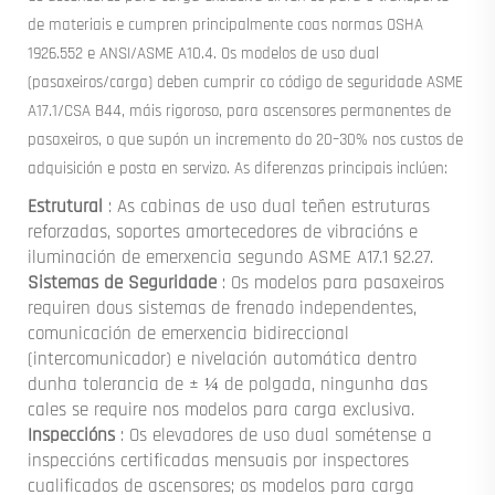
de materiais e cumpren principalmente coas normas OSHA
1926.552 e ANSI/ASME A10.4. Os modelos de uso dual
(pasaxeiros/carga) deben cumprir co código de seguridade ASME
A17.1/CSA B44, máis rigoroso, para ascensores permanentes de
pasaxeiros, o que supón un incremento do 20–30% nos custos de
adquisición e posta en servizo. As diferenzas principais inclúen:
Estrutural
: As cabinas de uso dual teñen estruturas
reforzadas, soportes amortecedores de vibracións e
iluminación de emerxencia segundo ASME A17.1 §2.27.
Sistemas de Seguridade
: Os modelos para pasaxeiros
requiren dous sistemas de frenado independentes,
comunicación de emerxencia bidireccional
(intercomunicador) e nivelación automática dentro
dunha tolerancia de ± ¼ de polgada, ningunha das
cales se require nos modelos para carga exclusiva.
Inspeccións
: Os elevadores de uso dual sométense a
inspeccións certificadas mensuais por inspectores
cualificados de ascensores; os modelos para carga