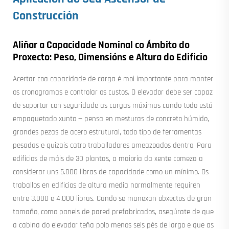
Construcción
Aliñar a Capacidade Nominal co Ámbito do
Proxecto: Peso, Dimensións e Altura do Edificio
Acertar coa capacidade de carga é moi importante para manter
os cronogramas e controlar os custos. O elevador debe ser capaz
de soportar con seguridade as cargas máximas cando todo está
empaquetado xunto — pensa en mesturas de concreto húmido,
grandes pezas de acero estrutural, todo tipo de ferramentas
pesadas e quizais catro traballadores ameazoados dentro. Para
edificios de máis de 30 plantas, a maioría da xente comeza a
considerar uns 5.000 libras de capacidade como un mínimo. Os
traballos en edificios de altura media normalmente requiren
entre 3.000 e 4.000 libras. Cando se manexan obxectos de gran
tamaño, como paneis de pared prefabricados, asegúrate de que
a cabina do elevador teña polo menos seis pés de largo e que as