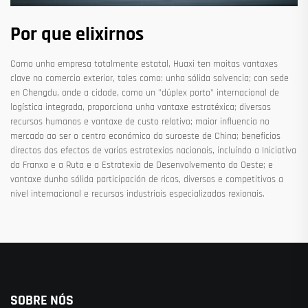
Por que elixirnos
Como unha empresa totalmente estatal, Huaxi ten moitas vantaxes
clave no comercio exterior, tales como: unha sólida solvencia; con sede
en Chengdu, onde a cidade, como un "dúplex porto" internacional de
logística integrada, proporciona unha vantaxe estratéxica; diversos
recursos humanos e vantaxe de custo relativo; maior influencia no
mercado ao ser o centro económico do suroeste de China; beneficios
directos dos efectos de varias estratexias nacionais, incluíndo a Iniciativa
da Franxa e a Ruta e a Estratexia de Desenvolvemento do Oeste; e
vantaxe dunha sólida participación de ricos, diversos e competitivos a
nivel internacional e recursos industriais especializados rexionais.
SOBRE NÓS