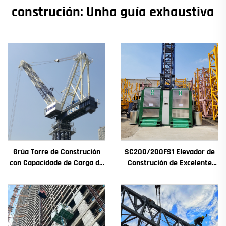
construción: Unha guía exhaustiva
Grúa Torre de Construción
SC200/200FS1 Elevador de
con Capacidade de Carga de
Construción de Excelente
4t a 12t Nova Caxa de
Rendemento para Fachada
Cambios Motor de
de Edificios e Pozo de
Engranaxes Coxinetes
Ascensor para Alxeria
Principais