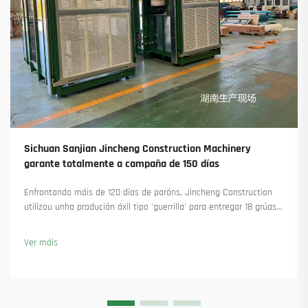
Sichuan Sanjian Jincheng Construction Machinery
garante totalmente a campaña de 150 días
Enfrontando máis de 120 días de paróns, Jincheng Construction
utilizou unha produción áxil tipo 'guerrilla' para entregar 18 grúas
torre e asegurar máis de 45 novas encomendas. Vexa como
manteu a produción en marcha. Saiba máis.
Ver máis