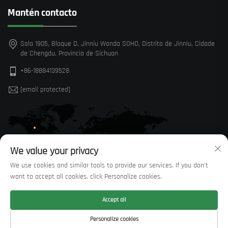
Mantén contacto
Sala 1905, Bloque D, Jinniu Wanda SOHO, Distrito de Jinniu, Cidade
de Chengdu, Provincia de Sichuan
+86-18884139528
[email protected]
We value your privacy
We use cookies and similar tools to provide our services. If you don't
want to accept all cookies, click Personalize cookies.
Accept all
Dereitos de autor © Sichuan Huaxi Trading Co., LTD —
Política de
Personalize cookies
privacidade