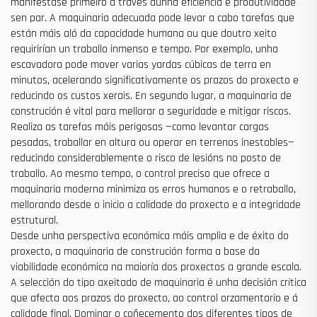
manifestase primeiro a través dunha eficiencia e produtividade
sen par. A maquinaria adecuada pode levar a cabo tarefas que
están máis aló da capacidade humana ou que doutro xeito
requirirían un traballo inmenso e tempo. Por exemplo, unha
escavadora pode mover varias yardas cúbicas de terra en
minutos, acelerando significativamente os prazos do proxecto e
reducindo os custos xerais. En segundo lugar, a maquinaria de
construción é vital para mellorar a seguridade e mitigar riscos.
Realiza as tarefas máis perigosas —como levantar cargas
pesadas, traballar en altura ou operar en terrenos inestables—
reducindo considerablemente o risco de lesións no posto de
traballo. Ao mesmo tempo, o control preciso que ofrece a
maquinaria moderna minimiza os erros humanos e o retraballo,
mellorando desde o inicio a calidade do proxecto e a integridade
estrutural.
Desde unha perspectiva económica máis amplia e de éxito do
proxecto, a maquinaria de construción forma a base da
viabilidade económica na maioría dos proxectos a grande escala.
A selección do tipo axeitado de maquinaria é unha decisión crítica
que afecta aos prazos do proxecto, ao control orzamentario e á
calidade final. Dominar o coñecemento dos diferentes tipos de