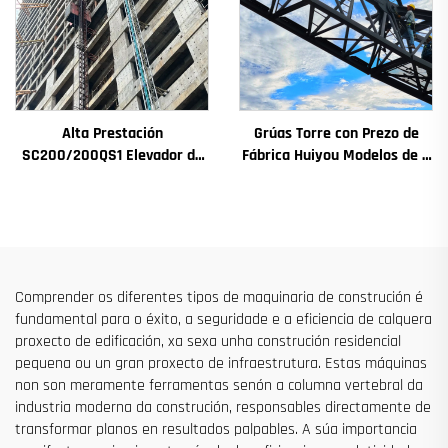
Alta Prestación
Grúas Torre con Prezo de
SC200/200QS1 Elevador de
Fábrica Huiyou Modelos de 4
Construción para Fachadas
Toneladas 5 Toneladas 6
de Edificios e Construción de
Toneladas 8 Toneladas para
Pozos de Ascensor en Venda
Sitios de Construción
a Baixo Prezo
Comprender os diferentes tipos de maquinaria de construción é
fundamental para o éxito, a seguridade e a eficiencia de calquera
proxecto de edificación, xa sexa unha construción residencial
pequena ou un gran proxecto de infraestrutura. Estas máquinas
non son meramente ferramentas senón a columna vertebral da
industria moderna da construción, responsables directamente de
transformar planos en resultados palpables. A súa importancia