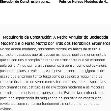
Elevador de Construción para
Fábrica Huiyou Modelos de 4
Fachadas de Edificios e
Toneladas 5 Toneladas 6
Construción de Pozos de
Toneladas 8 Toneladas para
Ascensor en Venda a Baixo
Sitios de Construción
Prezo
Maquinaria de Construción: A Pedra Angular da Sociedade
Moderna e a Forza Motriz por Trás das Marabillas Enxeñeras
Na sociedade moderna, habitamos marabillas feitas de aceiro e
concreto: rascaceos que atravesan as nubes, pontes monumentais
que cruzan ríos e complexas redes de transporte que se estenden
pola terra. Aínda así, rara vez paramos a pensar como estas visións
pasan dos plans á realidade. A resposta atópase nos gigantes de
aceiro que encarnan tanto forza como precisión: a maquinaria de
construción. Lonxe de seren meras ferramentas, estes dispositivos
son cimentos insubstituíbles da civilización moderna e os motores
centrais que impulsan o progreso social. Este artigo profundiza na
profunda importancia da maquinaria na industria da construción,
revelando como conforma fundamentalmente o mundo no que
vivimos.