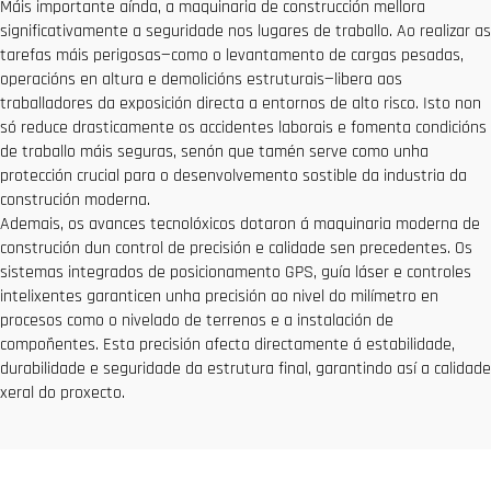
Máis importante aínda, a maquinaria de construcción mellora
significativamente a seguridade nos lugares de traballo. Ao realizar as
tarefas máis perigosas—como o levantamento de cargas pesadas,
operacións en altura e demolicións estruturais—libera aos
traballadores da exposición directa a entornos de alto risco. Isto non
só reduce drasticamente os accidentes laborais e fomenta condicións
de traballo máis seguras, senón que tamén serve como unha
protección crucial para o desenvolvemento sostible da industria da
construción moderna.
Ademais, os avances tecnolóxicos dotaron á maquinaria moderna de
construción dun control de precisión e calidade sen precedentes. Os
sistemas integrados de posicionamento GPS, guía láser e controles
intelixentes garanticen unha precisión ao nivel do milímetro en
procesos como o nivelado de terrenos e a instalación de
compoñentes. Esta precisión afecta directamente á estabilidade,
durabilidade e seguridade da estrutura final, garantindo así a calidade
xeral do proxecto.