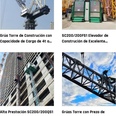
Grúa Torre de Construción con
SC200/200FS1 Elevador de
Capacidade de Carga de 4t a
Construción de Excelente
12t Nova Caxa de Cambios
Rendemento para Fachada de
Motor de Engranaxes Coxinetes
Edificios e Pozo de Ascensor
Principais
para Alxeria
Alta Prestación SC200/200QS1
Grúas Torre con Prezo de