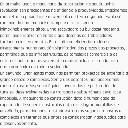
En primeiro lugar, a maquinaria de construción introduciu unha
revolución sen precedentes na eficiencia e produtividade. Imaxinemos
completar un proxecto de movemento de terra a grande escala só
con man de obra manual: o tempo e o custo serían
inimaxinablemente altos. Unha escavadora ou bulldozer moderna,
porén, pode realizar en horas o que decenas de traballadores
tardarían días en rematar. Este salto na eficiencia tradúcese
directamente nunha redución significativa dos prazos dos proxectos,
permitindo que as infraestruturas, os complexos comerciais e os
entornos habitacionais se rematen máis rápido, acelerando así o
ritmo económico de toda a sociedade.
En segundo lugar, estas máquinas permiten proxectos de enxeñaría a
grande escala e complexos. Sen grúas potentes, non poderíamos
construír rascacéus; sen máquinas avanzadas de perforación de
túneles, desenvolver redes de transporte subterráneas sería case
imposible. A maquinaria de construcción dota á humanidade da
capacidade de superar obstáculos naturais e lograr marabillas de
enxeñaría, permitíndonos construír estruturas seguras, robustas e
complexas en terrenos que antes se consideraban inadecuados para
o desenvolvemento.