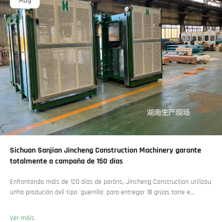
Aug
Sichuan Sanjian Jincheng Construction Machinery garante
totalmente a campaña de 150 días
Enfrontando máis de 120 días de paróns, Jincheng Construction utilizou
unha produción áxil tipo 'guerrilla' para entregar 18 grúas torre e
asegurar máis de 45 novas encomendas. Vexa como manteu a
produción en marcha. Saiba máis.
Ver máis