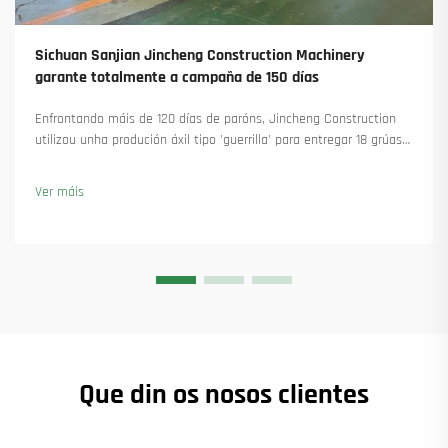
Sichuan Sanjian Jincheng Construction Machinery
garante totalmente a campaña de 150 días
Enfrontando máis de 120 días de paróns, Jincheng Construction
utilizou unha produción áxil tipo 'guerrilla' para entregar 18 grúas
torre e asegurar máis de 45 novas encomendas. Vexa como
manteu a produción en marcha. Saiba máis.
Ver máis
Que din os nosos clientes