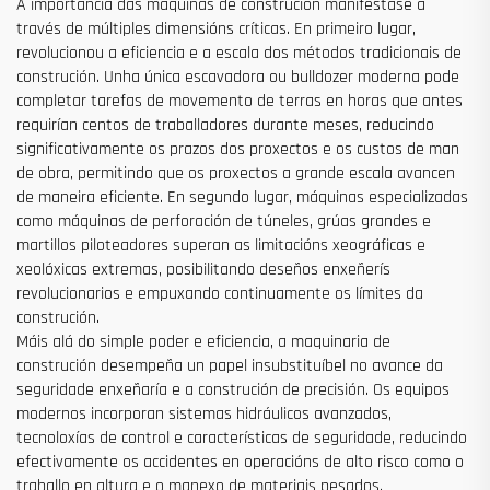
A importancia das máquinas de construción manifestase a
través de múltiples dimensións críticas. En primeiro lugar,
revolucionou a eficiencia e a escala dos métodos tradicionais de
construción. Unha única escavadora ou bulldozer moderna pode
completar tarefas de movemento de terras en horas que antes
requirían centos de traballadores durante meses, reducindo
significativamente os prazos dos proxectos e os custos de man
de obra, permitindo que os proxectos a grande escala avancen
de maneira eficiente. En segundo lugar, máquinas especializadas
como máquinas de perforación de túneles, grúas grandes e
martillos piloteadores superan as limitacións xeográficas e
xeolóxicas extremas, posibilitando deseños enxeñerís
revolucionarios e empuxando continuamente os límites da
construción.
Máis alá do simple poder e eficiencia, a maquinaria de
construción desempeña un papel insubstituíbel no avance da
seguridade enxeñaría e a construción de precisión. Os equipos
modernos incorporan sistemas hidráulicos avanzados,
tecnoloxías de control e características de seguridade, reducindo
efectivamente os accidentes en operacións de alto risco como o
traballo en altura e o manexo de materiais pesados.