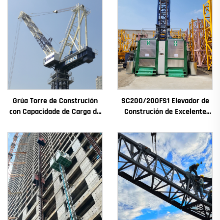
Grúa Torre de Construción
SC200/200FS1 Elevador de
con Capacidade de Carga de
Construción de Excelente
4t a 12t Nova Caxa de
Rendemento para Fachada
Cambios Motor de
de Edificios e Pozo de
Engranaxes Coxinetes
Ascensor para Alxeria
Principais