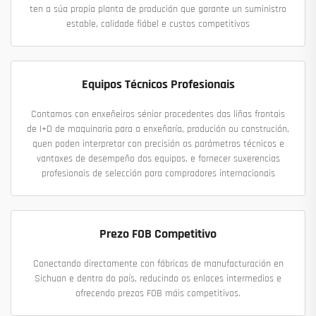
ten a súa propia planta de produción que garante un suministro
estable, calidade fiábel e custos competitivos
Equipos Técnicos Profesionais
Contamos con enxeñeiros sénior procedentes das liñas frontais
de I+D de maquinaria para a enxeñaría, produción ou construción,
quen poden interpretar con precisión os parámetros técnicos e
vantaxes de desempeño dos equipos, e fornecer suxerencias
profesionais de selección para compradores internacionais
Prezo FOB Competitivo
Conectando directamente con fábricas de manufacturación en
Sichuan e dentro do país, reducindo os enlaces intermedios e
ofrecendo prezos FOB máis competitivos.