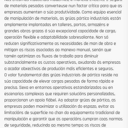
de materiais pesados converteuse nun factor crítico para que as
empresas aumenten a súa produtividade. Como equipo esencial
de manipulación de materiais, as grúas pórtico industriais están
amplamente implantadas en talleres, portos, armazéns e
grandes obras grazas á súa excepcional capacidade de carga,
operación flexible e adaptabilidade sobresaliante. Non só
reducen significativamente as necesidades de man de obra e
mitigan os riscos asociados ao manexo manual, senón que
tamén optimizan os fluxos de traballo para diminuír
substancialmente os custos operativos, axudando ás empresas
a acadar obxectivos de produción máis eficientes e seguros.
O valor fundamental das grúas industriais de pórtico reside na
súa capacidade de elevar cargas pesadas de forma rápida e
precisa. Sexa en entornos operativos estandarizados ou en
escenarios complexos que requiren solucións personalizadas,
proporcionan un apoio fiábel. Ao adoptar grúas de pórtico, as
empresas poden maximizar a utilización do espazo, evitar as
limitacións de superficie no chan do equipamento tradicional de
manipulación e garantir que as operacións cumpran coas normas
de seguridade, reducindo ao mesmo tempo os riscos de