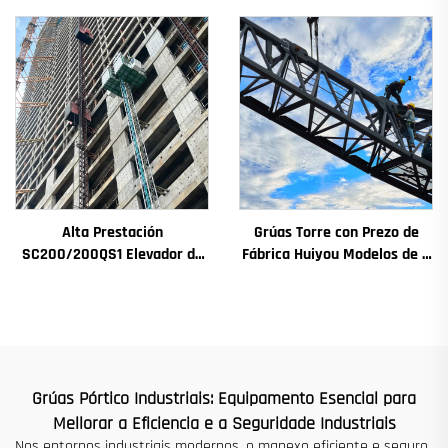
Cambios Motor de
de Edificios e Pozo de
Engranaxes Coxinetes
Ascensor para Alxeria
Principais
Alta Prestación
Grúas Torre con Prezo de
SC200/200QS1 Elevador de
Fábrica Huiyou Modelos de 4
Construción para Fachadas
Toneladas 5 Toneladas 6
de Edificios e Construción de
Toneladas 8 Toneladas para
Pozos de Ascensor en Venda
Sitios de Construción
a Baixo Prezo
Grúas Pórtico Industriais: Equipamento Esencial para
Mellorar a Eficiencia e a Seguridade Industriais
Nos entornos industriais modernos, o manexo eficiente e seguro