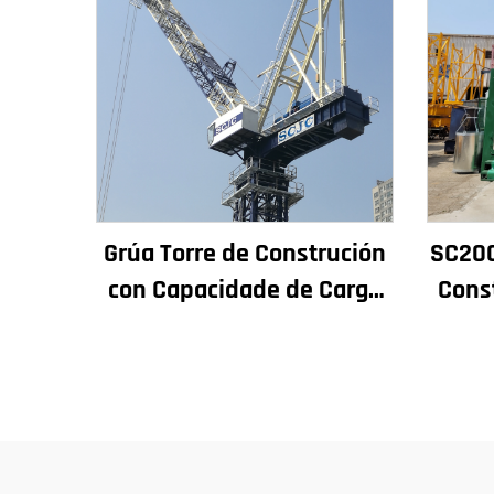
Grúa Torre de Construción
SC200
con Capacidade de Carga
Cons
de 4t a 12t Nova Caxa de
Rende
Cambios Motor de
de 
Engranaxes Coxinetes
Asc
Principais