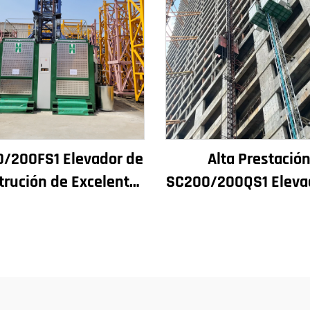
/200FS1 Elevador de
Alta Prestació
trución de Excelente
SC200/200QS1 Eleva
mento para Fachada
Construción para Fa
Edificios e Pozo de
de Edificios e Const
ensor para Alxeria
de Pozos de Ascens
Venda a Baixo Pr