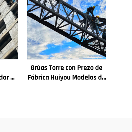
n
Grúas Torre con Prezo de
dor de
Fábrica Huiyou Modelos de
chadas
4 Toneladas 5 Toneladas 6
rución
Toneladas 8 Toneladas
or en
para Sitios de Construción
ezo