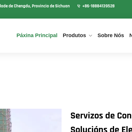
idade de Chengdu, Provincia de Sichuan
+86-18884139528
Páxina Principal
Produtos
Sobre Nós
Servizos de Con
Solucións de El