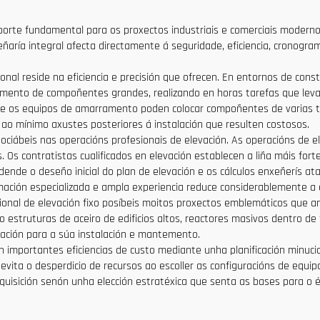
oporte fundamental para os proxectos industriais e comerciais moderno
eñaría integral afecta directamente á seguridade, eficiencia, cronogr
nal reside na eficiencia e precisión que ofrecen. En entornos de constr
ento de compoñentes grandes, realizando en horas tarefas que levar
s e os equipos de amarramento poden colocar compoñentes de varias t
ao mínimo axustes posteriores á instalación que resulten costosos.
gociábeis nas operacións profesionais de elevación. As operacións de e
is. Os contratistas cualificados en elevación establecen a liña máis fo
nde o deseño inicial do plan de elevación e os cálculos enxeñerís ata
ación especializada e ampla experiencia reduce considerablemente a e
ional de elevación fixo posíbeis moitos proxectos emblemáticos que a
omo estruturas de aceiro de edificios altos, reactores masivos dentro 
ación para a súa instalación e mantemento.
n importantes eficiencias de custo mediante unha planificación minucio
vita o desperdicio de recursos ao escoller as configuracións de equipos
uisición senón unha elección estratéxica que senta as bases para o éxi