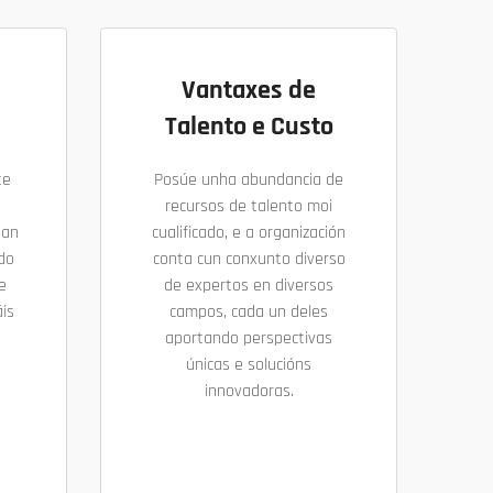
Vantaxes de
Talento e Custo
te
Posúe unha abundancia de
recursos de talento moi
uan
cualificado, e a organización
ndo
conta cun conxunto diverso
e
de expertos en diversos
is
campos, cada un deles
aportando perspectivas
únicas e solucións
innovadoras.