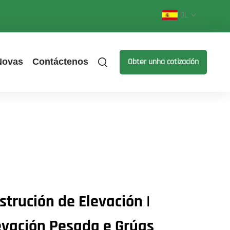
GL
Novas
Contáctenos
Obter unha cotización
strución de Elevación |
evación Pesada e Grúas