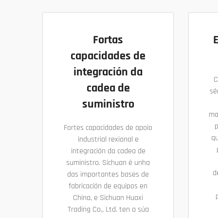
Fortas
capacidades de
integración da
C
cadea de
sé
suministro
ma
p
Fortes capacidades de apoio
qu
industrial rexional e
integración da cadea de
suministro. Sichuan é unha
d
das importantes bases de
fabricación de equipos en
China, e Sichuan Huaxi
Trading Co., Ltd. ten a súa