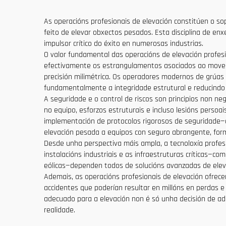
As operacións profesionais de elevación constitúen o s
feito de elevar obxectos pesados. Esta disciplina de enx
impulsor crítico do éxito en numerosas industrias.
O valor fundamental das operacións de elevación profesio
efectivamente os estrangulamentos asociados ao movem
precisión milimétrica. Os operadores modernos de grúa
fundamentalmente a integridade estrutural e reducindo 
A seguridade e o control de riscos son principios non ne
no equipo, esforzos estruturais e incluso lesións persoa
implementación de protocolos rigorosos de seguridade—de
elevación pesada a equipos con seguro abrangente, form
Desde unha perspectiva máis ampla, a tecnoloxía profes
instalacións industriais e as infraestruturas críticas—c
eólicas—dependen todos de solucións avanzadas de elev
Ademais, as operacións profesionais de elevación ofrece
accidentes que poderían resultar en millóns en perdas e e
adecuado para a elevación non é só unha decisión de adq
realidade.