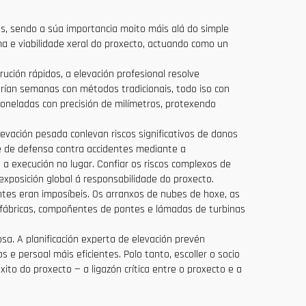
s, sendo a súa importancia moito máis alá do simple
ama e viabilidade xeral do proxecto, actuando como un
ución rápidos, a elevación profesional resolve
ían semanas con métodos tradicionais, todo iso con
oneladas con precisión de milímetros, protexendo
levación pesada conlevan riscos significativos de danos
rte de defensa contra accidentes mediante a
 a execución no lugar. Confiar os riscos complexos de
xposición global á responsabilidade do proxecto.
ntes eran imposíbeis. Os arranxos de nubes de hoxe, as
de fábricas, compoñentes de pontes e lámadas de turbinas
sa. A planificación experta de elevación prevén
 e persoal máis eficientes. Polo tanto, escoller o socio
to do proxecto — a ligazón crítica entre o proxecto e a