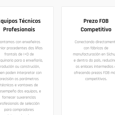
Equipos Técnicos
Prezo FOB
Profesionais
Competitivo
ontamos con enxeñeiros
Conectando directamen
nior procedentes das liñas
con fábricas de
frontais de I+D de
manufacturación en Sich
quinaria para a enxeñaría,
e dentro do país, reduci
rodución ou construción,
os enlaces intermedios 
en poden interpretar con
ofrecendo prezos FOB má
precisión os parámetros
competitivos.
técnicos e vantaxes de
esempeño dos equipos, e
fornecer suxerencias
profesionais de selección
para compradores