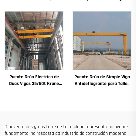
Chinesa con Prezo
4t a 12t Nova Caxa de
Competitivo
Cambios Motor de
Engranaxes Coxinetes
Principais
Puente Grúa Eléctrico de
Puente Grúa de Simple Viga
Dúas Vigas 35/50t Krane
Antideflagrante para Taller
8/10/20/30/35 Envergadura
2/3.2/8/10/16t Puente Grúa
Maquinaria e Equipamento
Viaxeiro Mini Puente Grua
Industrial en Venda
Precio
O advento das grúas torre de teito plano representa un avance
fundamental na resposta da industria da construción moderna