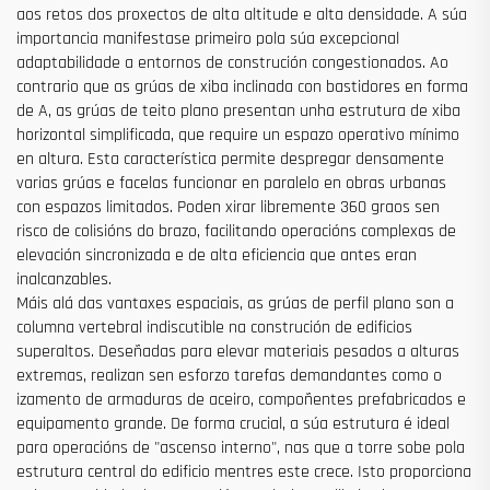
aos retos dos proxectos de alta altitude e alta densidade. A súa
importancia manifestase primeiro pola súa excepcional
adaptabilidade a entornos de construción congestionados. Ao
contrario que as grúas de xiba inclinada con bastidores en forma
de A, as grúas de teito plano presentan unha estrutura de xiba
horizontal simplificada, que require un espazo operativo mínimo
en altura. Esta característica permite despregar densamente
varias grúas e facelas funcionar en paralelo en obras urbanas
con espazos limitados. Poden xirar libremente 360 graos sen
risco de colisións do brazo, facilitando operacións complexas de
elevación sincronizada e de alta eficiencia que antes eran
inalcanzables.
Máis alá das vantaxes espaciais, as grúas de perfil plano son a
columna vertebral indiscutible na construción de edificios
superaltos. Deseñadas para elevar materiais pesados a alturas
extremas, realizan sen esforzo tarefas demandantes como o
izamento de armaduras de aceiro, compoñentes prefabricados e
equipamento grande. De forma crucial, a súa estrutura é ideal
para operacións de "ascenso interno", nas que a torre sobe pola
estrutura central do edificio mentres este crece. Isto proporciona