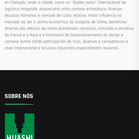
en Chengdu, onde a cidade, como un "dúplex porto" internacional de
logística integrada, proporciona unha vantaxe estratéxica; diversos
recursos humanos e vantaxe de custo relativo; maior influencia no
mercado ao ser o centro económico do suroeste de China; beneficios
directos dos efectos de varias estratexias nacionais, incluíndo a Iniciativa
da Franxa e a Ruta e a Estratexia de Desenvolvemento do Oeste; e
vantaxe dunha sólida participación de ricos, diversos e competitivos a
nivel internacional e recursos industriais especializados rexionais.
SOBRE NÓS