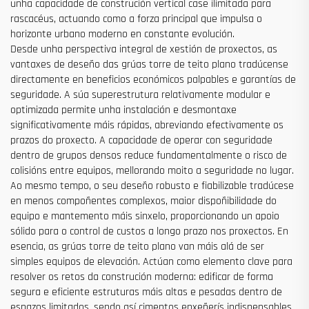
unha capacidade de construción vertical case ilimitada para
rascacéus, actuando como a forza principal que impulsa o
horizonte urbano moderno en constante evolución.
Desde unha perspectiva integral de xestión de proxectos, as
vantaxes de deseño das grúas torre de teito plano tradúcense
directamente en beneficios económicos palpables e garantías de
seguridade. A súa superestrutura relativamente modular e
optimizada permite unha instalación e desmontaxe
significativamente máis rápidas, abreviando efectivamente os
prazos do proxecto. A capacidade de operar con seguridade
dentro de grupos densos reduce fundamentalmente o risco de
colisións entre equipos, mellorando moito a seguridade no lugar.
Ao mesmo tempo, o seu deseño robusto e fiabilizable tradúcese
en menos compoñentes complexos, maior dispoñibilidade do
equipo e mantemento máis sinxelo, proporcionando un apoio
sólido para o control de custos a longo prazo nos proxectos. En
esencia, as grúas torre de teito plano van máis alá de ser
simples equipos de elevación. Actúan como elemento clave para
resolver os retos da construción moderna: edificar de forma
segura e eficiente estruturas máis altas e pesadas dentro de
espazos limitados, sendo así cimentos enxeñerís indispensables