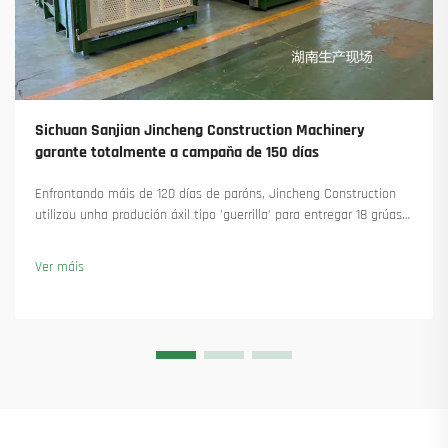
Sichuan Sanjian Jincheng Construction Machinery
garante totalmente a campaña de 150 días
Enfrontando máis de 120 días de paróns, Jincheng Construction
utilizou unha produción áxil tipo 'guerrilla' para entregar 18 grúas
torre e asegurar máis de 45 novas encomendas. Vexa como
manteu a produción en marcha. Saiba máis.
Ver máis