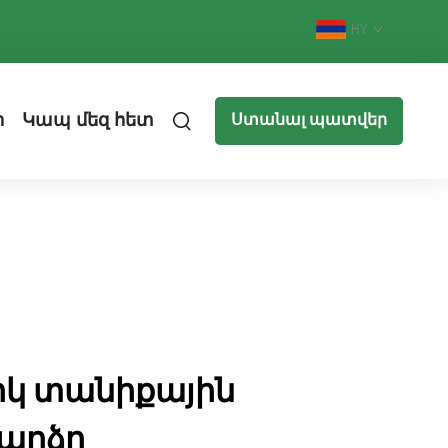
HY
ր
Կապ մեզ հետ
Ստանալ պատվեր
կ տանիքային
Բարձր