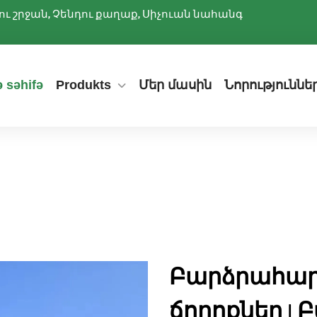
ննիու շրջան, Չենդու քաղաք, Սիչուան նահանգ
 səhifə
Produkts
Մեր մասին
Նորություննե
Բարձրահար
ճողոքներ | 