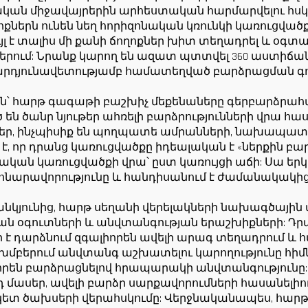
ստորին մաս
սարքավորումն
կան միջավայրերին արհեստական հարմարվելու հսկ
սարքեր վաճա
ներն ունեն նեղ հորիզոնական կռունկի կառուցվածք,
յլ է տալիս մի քանի ճողոքներ խիտ տեղադրել և օ
համար
ւմ: Նրանք կարող են ազատ պտտվել 360 աստիճան
 արդյունավետությամբ համատեղված բարձրացման գոր
ն՝ հարթ գագաթի բաշխիչ մեքենաները գերբարձրահ
ն ծանր նյութեր ահռելի բարձրությունների վրա հա
եր, ինչպիսիք են պողպատե ամրանների, նախապատ
, որ դրանց կառուցվածքը իդեալական է «ներքին բա
կան կառուցվածքի վրա՝ ըստ կառույցի աճի: Սա եր
հնարավորությունը և հանդիսանում է ժամանակակի
յունից, հարթ սեղանի վերելակների նախագծային 
ան օգուտների և անվտանգության երաշխիքների: Դր
 է դարձնում զգալիորեն ավելի արագ տեղադրում և
մբերում անվտանգ աշխատելու կարողությունը հիմն
որեն բարձրացնելով հրապարակի անվտանգությունը:
դ մասեր, ավելի բարձր սարքավորումների հասանելիո
տ ծախսերի վերահսկումը: Վերջնականապես, հարթ 