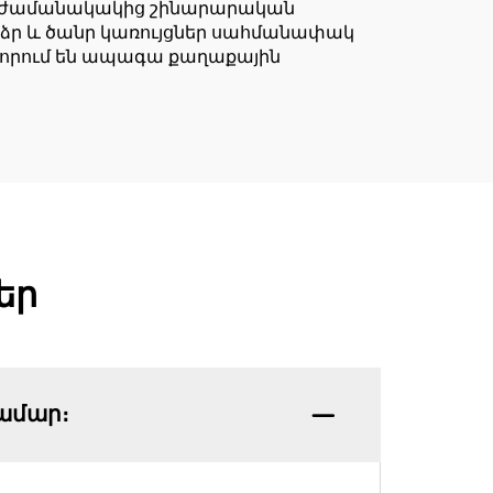
իք ժամանակակից շինարարական
րձր և ծանր կառույցներ սահմանափակ
վորում են ապագա քաղաքային
եր
ամար։