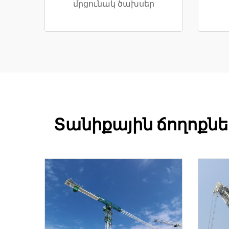
մրցունակ ծախսեր
Տանիքային ճողոքն