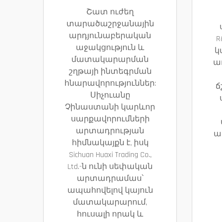
Շատ ուժեղ
տարածաշրջանային
արդյունաբերական
R
աջակցություն և
կ
մատակարարման
ա
շղթայի ինտեգրման
հնարավորություններ:
ճ
Սիչուանը
Չինաստանի կարևոր
սարքավորումների
արտադրության
ա
հիմնակայքն է, իսկ
Sichuan Huaxi Trading Co.,
Ltd.-ն ունի սեփական
արտադրամաս՝
ապահովելով կայուն
մատակարարում,
հուսալի որակ և