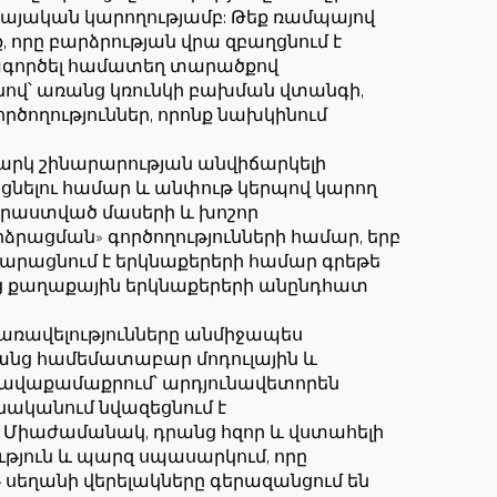
եր և
այական կարողությամբ: Թեք ռամպայով
ռքի
 որը բարձրության վրա զբաղցնում է
գտագործել համատեղ տարածքով
ով՝ առանց կռունկի բախման վտանգի,
ծողություններ, որոնք նախկինում
արկ շինարարության անվիճարկելի
սցնելու համար և անփութ կերպով կարող
րաստված մասերի և խոշոր
րձրացման» գործողությունների համար, երբ
կարացնում է երկնաքերերի համար գրեթե
ց քաղաքային երկնաքերերի անընդհատ
առավելությունները անմիջապես
անց համեմատաբար մոդուլային և
 հավաքամաքրում՝ արդյունավետորեն
ականում նվազեցնում է
 Միաժամանակ, դրանց հզոր և վստահելի
ւթյուն և պարզ սպասարկում, որը
սեղանի վերելակները գերազանցում են