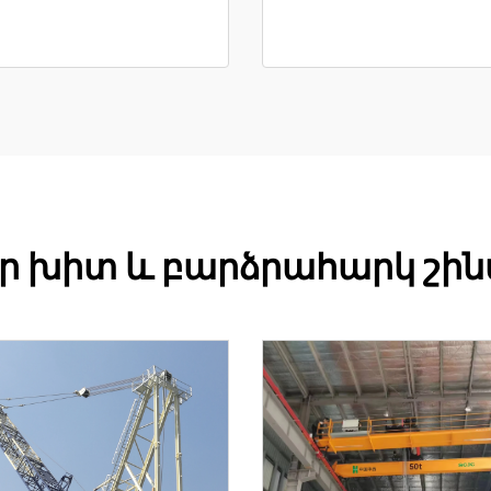
եր խիտ և բարձրահարկ շի