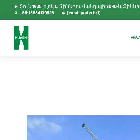
Տուն 1905, բլոկ D, Ջիննիու Վանդայի SOHO-ն, Ջի
+86-18884139528
[email protected]
Əsə