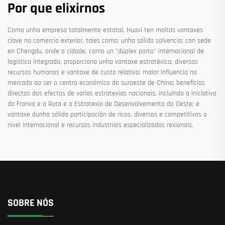
Por que elixirnos
Como unha empresa totalmente estatal, Huaxi ten moitas vantaxes
clave no comercio exterior, tales como: unha sólida solvencia; con sede
en Chengdu, onde a cidade, como un "dúplex porto" internacional de
logística integrada, proporciona unha vantaxe estratéxica; diversos
recursos humanos e vantaxe de custo relativo; maior influencia no
mercado ao ser o centro económico do suroeste de China; beneficios
directos dos efectos de varias estratexias nacionais, incluíndo a Iniciativa
da Franxa e a Ruta e a Estratexia de Desenvolvemento do Oeste; e
vantaxe dunha sólida participación de ricos, diversos e competitivos a
nivel internacional e recursos industriais especializados rexionais.
SOBRE NÓS