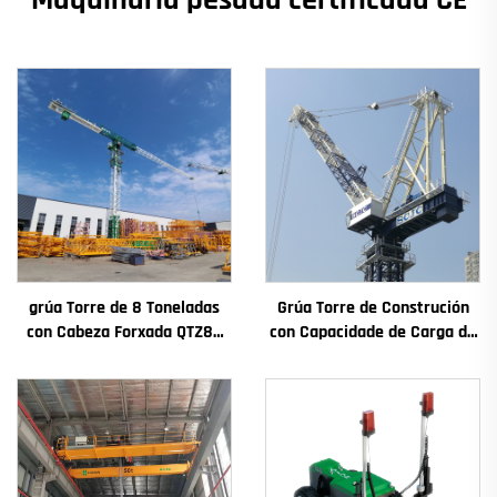
grúa Torre de 8 Toneladas
Grúa Torre de Construción
con Cabeza Forxada QTZ80
con Capacidade de Carga de
Chinesa con Prezo
4t a 12t Nova Caxa de
Competitivo
Cambios Motor de
Engranaxes Coxinetes
Principais