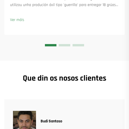
utilizou unha produción áxil tipo 'guerrilla' para entregar 18 grúas
torre e asegurar máis de 45 novas encomendas. Vexa como
manteu a produción en marcha. Saiba máis.
Ver máis
Que din os nosos clientes
Budi Santoso