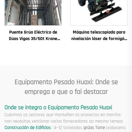
Puente Grúa Eléctrico de
Máquina telescopiada para
Dúas Vigas 35/50t Krane
nivelación láser de formigón
8/10/20/30/35 Envergadura
Montacargas con brazo para
Maquinaria e Equipamento
chan de formigón
Industrial en Venda
Equipamento Pesado Huaxi: Onde se
emprega e que o fai destacar
Onde se integra o Equipamento Pesado Huaxi
Cubrimos os sectores que manteñen os proxectos en marcha:
non necesitas xestionar varios fornecedores ao mesmo tempo:
Construcción de Edificios
: 4–12 toneladas
grúas Torre
(xabeceira