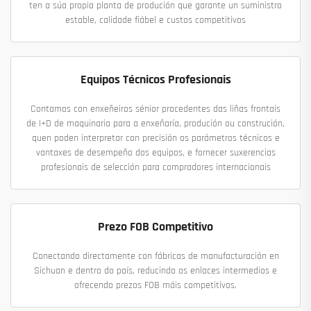
ten a súa propia planta de produción que garante un suministro
estable, calidade fiábel e custos competitivos
Equipos Técnicos Profesionais
Contamos con enxeñeiros sénior procedentes das liñas frontais
de I+D de maquinaria para a enxeñaría, produción ou construción,
quen poden interpretar con precisión os parámetros técnicos e
vantaxes de desempeño dos equipos, e fornecer suxerencias
profesionais de selección para compradores internacionais
Prezo FOB Competitivo
Conectando directamente con fábricas de manufacturación en
Sichuan e dentro do país, reducindo os enlaces intermedios e
ofrecendo prezos FOB máis competitivos.