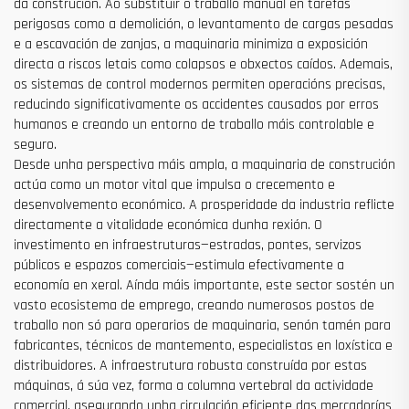
da construción. Ao substituír o traballo manual en tarefas
perigosas como a demolición, o levantamento de cargas pesadas
e a escavación de zanjas, a maquinaria minimiza a exposición
directa a riscos letais como colapsos e obxectos caídos. Ademais,
os sistemas de control modernos permiten operacións precisas,
reducindo significativamente os accidentes causados por erros
humanos e creando un entorno de traballo máis controlable e
seguro.
Desde unha perspectiva máis ampla, a maquinaria de construción
actúa como un motor vital que impulsa o crecemento e
desenvolvemento económico. A prosperidade da industria reflicte
directamente a vitalidade económica dunha rexión. O
investimento en infraestruturas—estradas, pontes, servizos
públicos e espazos comerciais—estimula efectivamente a
economía en xeral. Aínda máis importante, este sector sostén un
vasto ecosistema de emprego, creando numerosos postos de
traballo non só para operarios de maquinaria, senón tamén para
fabricantes, técnicos de mantemento, especialistas en loxística e
distribuidores. A infraestrutura robusta construída por estas
máquinas, á súa vez, forma a columna vertebral da actividade
comercial, asegurando unha circulación eficiente das mercadorías