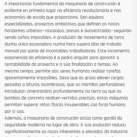
A importancia fundamental da maquinaria de construción é
evidente en primeiro lugar na eficiencia revolucionaria e nas
economías de escala que proporciona. Sen equipos
especializados, proxectos ambiciosos que definen os nosos
horizontes urbanos—rascacéus, presas e autoestradas—seguirían
sendo soños imposibles. A produción de movemento de terra
dunha única escavadora nunha hora supera días de traballo
manual por parte de incontables traballadores. Este incremento
exponencial da eficiencia é a pedra angular para garantir a
rentabilidade do proxecto e a súa finalización a tempo. Ao
mesmo tempo, permite aos seres humanos realizar tarefas
aparentemente imposibles. Sexa que as grúas eleven cargas
pesadas a alturas asombrosas, que os martillos perfuradores
introduzan cimentacións profundamente na terra ou que as
bombas de concreto realicen vertidos precisos, estas máquinas
permiten superar retos físicos insuperables coa forza humana
por si soa.
Ademais, a maquinaria de construción actúa como gardiá da
seguridade moderna no lugar de obra. A súa evolución reduciu
significativamente os riscos inherentes e elevados da industria