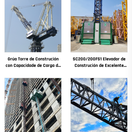
Grúa Torre de Construción
SC200/200FS1 Elevador de
con Capacidade de Carga de
Construción de Excelente
4t a 12t Nova Caxa de
Rendemento para Fachada
Cambios Motor de
de Edificios e Pozo de
Engranaxes Coxinetes
Ascensor para Alxeria
Principais