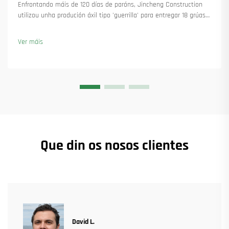
Enfrontando máis de 120 días de paróns, Jincheng Construction
utilizou unha produción áxil tipo 'guerrilla' para entregar 18 grúas
torre e asegurar máis de 45 novas encomendas. Vexa como
manteu a produción en marcha. Saiba máis.
Ver máis
Que din os nosos clientes
David L.