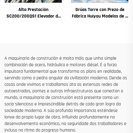
Alta Prestación
Grúas Torre con Prezo de
SC200/200QS1 Elevador de
Fábrica Huiyou Modelos de 4
Construción para Fachadas
Toneladas 5 Toneladas 6
de Edificios e Construción de
Toneladas 8 Toneladas para
Pozos de Ascensor en Venda
Sitios de Construción
a Baixo Prezo
A maquinaria de construción é moito máis que unha simple
combinación de acero, hidráulica e motores diésel. É a forza
impulsora fundamental que transforma os plans en realidade,
servindo como a pedra angular da civilización moderna. Dende as
casas onde vivimos e traballamos ata as extensas redes de
autoestradas, pontes e outras infraestruturas que conectan o
mundo, a maquinaria de construción está presente como un
socio silencioso e imprescindible detrás de cada gran logro da
sociedade moderna. A súa profunda importancia esténdese
lonxe do propio lugar de obra, influíndo profundamente no
desenvolvemento económico, na seguridade dos traballadores e
incluso no ritmo do progreso humano.