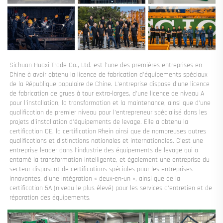
Sichuan Huaxi Trade Co., Ltd. est l'une des premières entreprises en 
Chine à avoir obtenu la licence de fabrication d'équipements spéciaux 
de la République populaire de Chine. L'entreprise dispose d'une licence 
de fabrication de grues à tour extra-larges, d'une licence de niveau A 
pour l'installation, la transformation et la maintenance, ainsi que d'une 
qualification de premier niveau pour l'entrepreneur spécialisé dans les 
projets d'installation d'équipements de levage. Elle a obtenu la 
certification CE, la certification Rhein ainsi que de nombreuses autres 
qualifications et distinctions nationales et internationales. C'est une 
entreprise leader dans l'industrie des équipements de levage qui a 
entamé la transformation intelligente, et également une entreprise du 
secteur disposant de certifications spéciales pour les entreprises 
innovantes, d'une intégration « deux-en-un », ainsi que de la 
certification 5A (niveau le plus élevé) pour les services d'entretien et de 
réparation des équipements. 