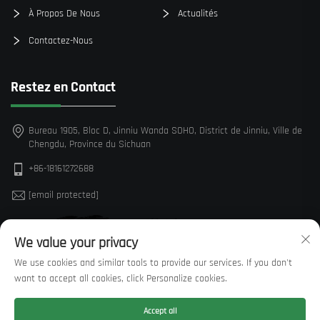
À Propos De Nous
Actualités
Contactez-Nous
Restez en Contact
Bureau 1905, Bloc D, Jinniu Wanda SOHO, District de Jinniu, Ville de
Chengdu, Province du Sichuan
+86-18161272688
[email protected]
We value your privacy
We use cookies and similar tools to provide our services. If you don't
want to accept all cookies, click Personalize cookies.
Accept all