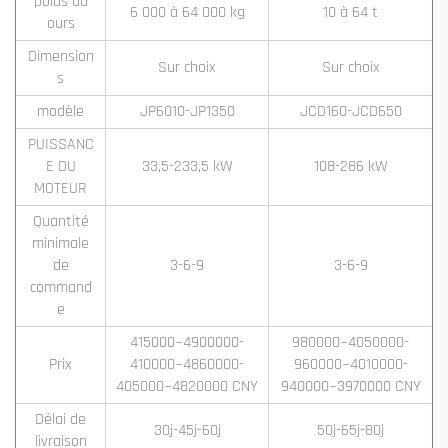
poids du
6 000 à 64 000 kg
10 à 64 t
ours
Dimension
Sur choix
Sur choix
s
modèle
JP6010-JP1350
JCD160-JCD650
PUISSANC
E DU
33,5-233,5 kW
108-286 kW
MOTEUR
Quantité
minimale
de
3-6-9
3-6-9
command
e
415000~4900000-
980000~4050000-
Prix
410000~4860000-
960000~4010000-
405000~4820000 CNY
940000~3970000 CNY
Délai de
30j-45j-60j
50j-65j-80j
livraison