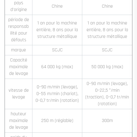
pays
Chine
Chine
d'origine
période de
1 an pour la machine
1 an pour la machine
responsab
entière, 8 ans pour la
entière, 8 ans pour la
ilité pour
structure métallique
structure métallique
défauts
marque
SCJC
SCJC
Capacité
maximale
64 000 kg (max)
50 000 kg (max)
de levage
0–90 m/min (levage),
0–90 m/min (levage),
vitesse de
0–22,5 °/min
0–55 m/min (chariot),
levage
(traction), 0–0,7 tr/min
0–0,7 tr/min (rotation)
(rotation)
hauteur
maximale
250 m (réglable)
300m
de levage