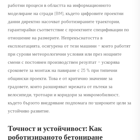
работни процеси в областта на информационното
моделиране на сгради (BIM), където цифровите проектни
данни директно насочват роботизираните траектории,
гарантирайки съответствие с проектните спецификации по
отношение на размерите. Непрекъснатостта в
експлоатацията, осигурена от тези машини — които работят
при сурови метеорологични условия или през нощните
смени с постоянен производствен резултат — ускорява
сроковете за монтаж на павиране с 25 % при типични
общински проекти. Това е от критично значение за
градовете, които разширяват мрежата от пътеки за
велосипеди, тротоари и коридори за микромобилност,
където бързото внедряване подпомага по-широките цели за
устойчиво развитие.
Точност и устойчивост: Как
роботизираното бетониране