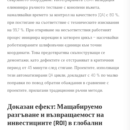
елиминира ръчното тестване с конопени въжета,
намалявайки времето за контрол на качеството (QA) с 80 %,
при постигане на съответствие с техническите изисквания
на 99,7 %. При откриване на несъответствия работният
процес инициира корекции в затворен цикъл — насочвайки
роботизираните шлифовъчни единици към точни
координати. Това предотвратява скъпоструващи се
демонтажи, като дефектите се отстраняват в критичния
период от 45 минути след стягане. Проектите, използващи
тези автоматизирани QA цикли, докладват с 40 % по-малко
поправки по повод обратни обаждания в сравнение с
проектите, прилагани традиционни ръчни методи.
Доказан ефект: Мащабируемо
разгъване и възвращаемост на
инвестициите (ROI) в глобални