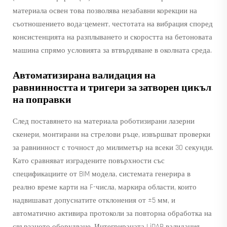
материала освен това позволява незабавни корекции на
съотношението вода-цемент, честотата на вибрация според
консистенцията на разплыването и скоростта на бетоновата
машина спрямо условията за втвърдяване в околната среда.
Автоматизирана валидация на
равнинността и тригери за затворен цикъл
на поправки
След поставянето на материала роботизирани лазерни
скенери, монтирани на стрелови ръце, извършват проверки
за равнинност с точност до милиметър на всеки 30 секунди.
Като сравняват изградените повърхности със
спецификациите от BIM модела, системата генерира в
реално време карти на F-числа, маркира области, които
надвишават допуснатите отклонения от ±5 мм, и
автоматично активира протоколи за повторна обработка на
свързаното оборудване. Интегрираната LiDAR валидация