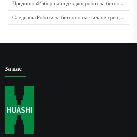
Предишна:
Избор на подходящ робот за бетонно настилане за вашия проект
Следваща:
Роботи за бетонно настилане срещу машини за асфалтово настилане
За нас