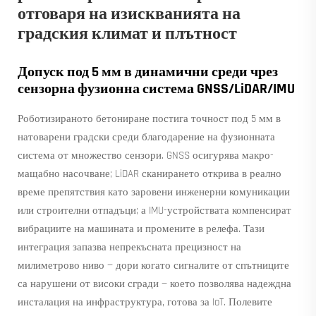
отговаря на изискванията на
градския климат и плътност
Допуск под 5 мм в динамични среди чрез
сензорна фузионна система GNSS/LiDAR/IMU
Роботизираното бетониране постига точност под 5 мм в
натоварени градски среди благодарение на фузионната
система от множество сензори. GNSS осигурява макро-
мащабно насочване; LiDAR сканирането открива в реално
време препятствия като заровени инженерни комуникации
или строителни отпадъци; а IMU-устройствата компенсират
вибрациите на машината и промените в релефа. Тази
интеграция запазва непрекъсната прецизност на
милиметрово ниво — дори когато сигналите от спътниците
са нарушени от високи сгради — което позволява надеждна
инсталация на инфраструктура, готова за IoT. Полевите