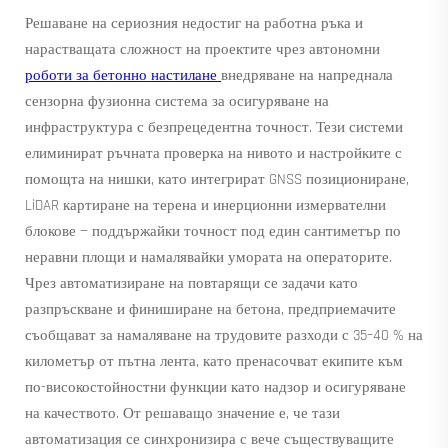
Решаване на сериозния недостиг на работна ръка и
нарастващата сложност на проектите чрез автономни
роботи за бетонно настилане
внедряване на напреднала
сензорна фузионна система за осигуряване на
инфраструктура с безпрецедентна точност. Тези системи
елиминират ръчната проверка на нивото и настройките с
помощта на нишки, като интегрират GNSS позициониране,
LiDAR картиране на терена и инерционни измервателни
блокове — поддържайки точност под един сантиметър по
неравни площи и намалявайки умората на операторите.
Чрез автоматизиране на повтарящи се задачи като
разпръскване и финиширане на бетона, предприемачите
съобщават за намаляване на трудовите разходи с 35–40 % на
километър от пътна лента, като пренасочват екипите към
по-високостойностни функции като надзор и осигуряване
на качеството. От решаващо значение е, че тази
автоматизация се синхронизира с вече съществуващите