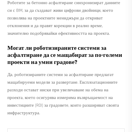
Роботите за бетонно асфалтиране синхронизират данните
си с BIM, за да създават живи цифрови двойници, което
позволява на проектните мениджъри да откриват
отклонения и да правят корекции в реално време,
значително подобрявайки ефективността на проекта.
Могат ли роботизираните системи за
асфалтиране да се мащабират за по-големи
проекти на умни градове?
Да, роботизираните системи за асфалтиране предлагат
мащабируеми модели за развертане. Експлоатационните
разходи остават ниски при увеличаване на обема на
проекта, което осигурява измерима възвръщаемост на
инвестициите (ROI) за градовете, които разширяват своята
инфраструктура.