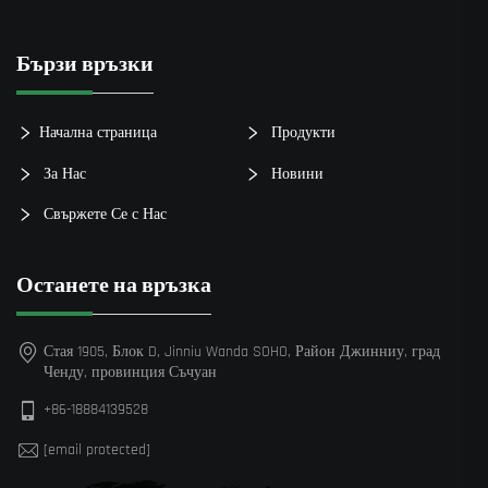
Бързи връзки
Начална страница
Продукти
За Нас
Новини
Свържете Се с Нас
Останете на връзка
Стая 1905, Блок D, Jinniu Wanda SOHO, Район Джинниу, град
Ченду, провинция Съчуан
+86-18884139528
[email protected]