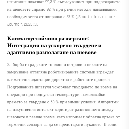
изпитания показват 99,3 % съгласуваност при подреждането
на шевовете спрямо 92 % при ръчни методи, намалявайки
необходимостта от поправки с 37 % („Smart Infrastructure
Journal“, 2023 г.).
Климатоустойчиво развертане:
Интеграция на ускорено твърдене и
адаптивно разполагане на шевове
За борба с градските топлинни острови и циклите на
замръзване-оттапяне роботизираните системи вграждат
климатични адаптации директно в работните процеси.
Подгряваните шпатули ускоряват твърденето по време на
операции при поднулеви температури, намалявайки
времето за твърдене с 53 % при зимни условия. Алгоритми
на изкуствения интелект коригират разстоянието между
шевовете в реално време, като използват обратна връзка от
термични сензори, за да се предотврати пукането. В зони,