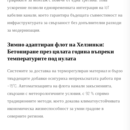
графиките за монтаж с повече от една третина. Това
ускорение позволи едновременната интеграция на IoT
кабелни канали, което гарантира бъдещата съвместимост на
инфраструктурата за свързаност без допълнителни разходи
за модернизация.
Зимно адаптиран флот на Хелзинки:
Бетониране през цялата година въпреки
температурите под нулата
Системите за доставка на терморегулиран материал и бързо
твърдещите добавки осигуриха непрекъснатата работа при
−15°C. Автоматизацията на флота намали закъсненията,
свързани с метеорологичните условия, с 92 % спрямо
традиционните методи, което доказва климатоустойчивата
икономическа жизнеспособност за умни градове в
северните региони.