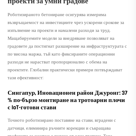
проекти за умни градове
Роботизираното бетониране осигурява измерима
възвръщаемост на инвестициите чрез ускорени срокове за
изпълнение на проекти и намалени разходи за труд.
Мащабируемите модели за внедряване позволяват на
градовете да постигнат разширение на инфраструктурата с
по-висока маржа, тъй като фиксираните операционни
разходи не нарастват пропорционално с обема на
проектите. Глобални практически примери потвърждават
тази ефективност:
Сингапур, Иновационен район Джуронг: 37
% по-бързо монтиране на тротоарни плочи
с IoT-готови стави
Точното роботизирано поставяне на стави, вградени с
датчици, елиминира ръчните корекции и съкращава