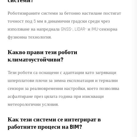
системи?
Роботизираните системи за бетонно настилане постигат
точност под 5 мм в динамични градски среди чрез
използване на напреднала GNSS-, LiDAR- и IMU-сензорна
фузионна технология.
Какво прави тези роботи
климатоустойчиви?
Тези роботи са оснащени с адаптации като загряващи
шперплатови плочи за зимна експлоатация и термални
сензори за реалновременни настройки, което позволява
асфалтиране през цялата година при изискващи
метеорологични условия.
Как тези системи се интегрират в
работните процеси на BIM?