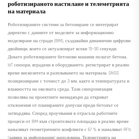
роботизираното настилане и телеметрията
на материала
Роботизираните системи за бетониране се интегрират
директно с данните от моделите за информационно
моделиране на сгради (BIM), създавайки динамични цифрови
двойници, които се актуализират всеки 15–30 секунди.
Докато роботизираните бетонови машини полагат бетона,
IoT сензори, вградени в оборудването, регистрират в реално
време вискозитета и разплыването на материала, GNSS
позициониране с точност до 3 мм, както и температурата и
влажността на околната среда. Тази синхронизация
позволява на проектните мениджъри да откриват
отклонения от планираните допуски
преди
бетонът се
затвърдява. Според проучвания в отрасъла работните
процеси от BIM към строителната площадка в реално време
намаляват геометричните конфликти с 67 % и намаляват RFIs
(заявки за информация) наполовина. Телеметрията на