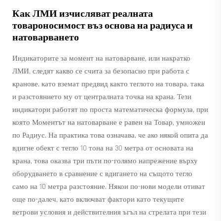
Как ЛМИ изчисляват реалната
товароносимост въз основа на радиуса и
натоварването
Индикаторите за момент на натоварване, или накратко
ЛМИ, следят какво се счита за безопасно при работа с
кранове, като вземат предвид както теглото на товара, така
и разстоянието му от централната точка на крана. Тези
индикатори работят по проста математическа формула, при
която Моментът на натоварване е равен на Товар, умножен
по Радиус. На практика това означава, че ако някой опита да
вдигне обект с тегло 10 тона на 30 метра от основата на
крана, това оказва три пъти по-голямо напрежение върху
оборудването в сравнение с вдигането на същото тегло
само на 10 метра разстояние. Някои по-нови модели отиват
още по-далеч, като включват фактори като текущите
ветрови условия и действителния ъгъл на стрелата при тези