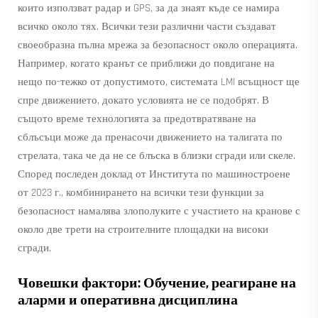
които използват радар и GPS, за да знаят къде се намира
всичко около тях. Всички тези различни части създават
своеобразна пълна мрежа за безопасност около операцията.
Например, когато кранът се приближи до повдигане на
нещо по-тежко от допустимото, системата LMI всъщност ще
спре движението, докато условията не се подобрят. В
същото време технологията за предотвратяване на
сблъсъци може да пренасочи движението на талигата по
стрелата, така че да не се блъска в близки сгради или скеле.
Според последен доклад от Института по машиностроене
от 2023 г., комбинирането на всички тези функции за
безопасност намалява злополуките с участието на кранове с
около две трети на строителните площадки на високи
сгради.
Човешки фактори: Обучение, реагиране на
аларми и оперативна дисциплина