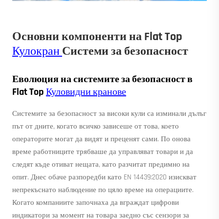
Основни компоненти на Flat Top
Кулокран
Системи за безопасност
Еволюция на системите за безопасност в
Flat Top
Куловидни кранове
Системите за безопасност за високи кули са изминали дълъг
път от дните, когато всичко зависеше от това, което
операторите могат да видят и преценят сами. По онова
време работниците трябваше да управляват товари и да
следят къде отиват нещата, като разчитат предимно на
опит. Днес обаче разпоредби като EN 14439:2020 изискват
непрекъснато наблюдение по цяло време на операциите.
Когато компаниите започнаха да вграждат цифрови
индикатори за момент на товара заедно със сензори за