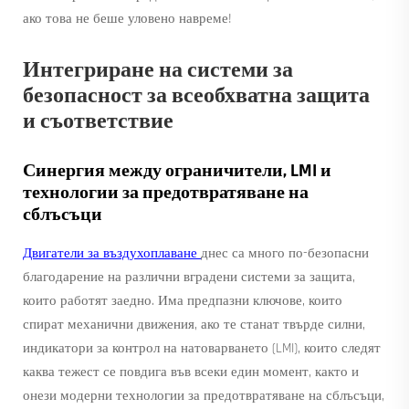
ако това не беше уловено навреме!
Интегриране на системи за
безопасност за всеобхватна защита
и съответствие
Синергия между ограничители, LMI и
технологии за предотвратяване на
сблъсъци
Двигатели за въздухоплаване
днес са много по-безопасни
благодарение на различни вградени системи за защита,
които работят заедно. Има предпазни ключове, които
спират механични движения, ако те станат твърде силни,
индикатори за контрол на натоварването (LMI), които следят
каква тежест се повдига във всеки един момент, както и
онези модерни технологии за предотвратяване на сблъсъци,