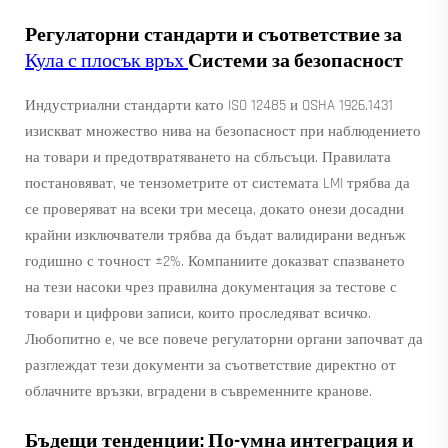
Регулаторни стандарти и съответствие за
Кула с плосък връх
Системи за безопасност
Индустриални стандарти като ISO 12485 и OSHA 1926.1431
изискват множество нива на безопасност при наблюдението
на товари и предотвратяването на сблъсъци. Правилата
постановяват, че тензометрите от системата LMI трябва да
се проверяват на всеки три месеца, докато онези досадни
крайни изключватели трябва да бъдат валидирани веднъж
годишно с точност ±2%. Компаниите доказват спазването
на тези насоки чрез правилна документация за тестове с
товари и цифрови записи, които проследяват всичко.
Любопитно е, че все повече регулаторни органи започват да
разглеждат тези документи за съответствие директно от
облачните връзки, вградени в съвременните кранове.
Бъдещи тенденции: По-умна интеграция и