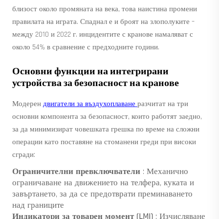
близост около промяната на века, това наистина промени
правилата на играта. Спаднал е и броят на злополуките –
между 2010 и 2022 г. инцидентите с кранове намаляват с
около 54% в сравнение с предходните години.
Основни функции на интегрирани
устройства за безопасност на кранове
Модерен
двигатели за въздухоплаване
разчитат на три
основни компонента за безопасност, които работят заедно,
за да минимизират човешката грешка по време на сложни
операции като поставяне на стоманени греди при високи
сгради:
Ограничителни превключватели
: Механично
ограничаване на движението на телфера, куката и
завъртането, за да се предотврати преминаването
над границите
Индикатори за товарен момент (LMI)
: Изчисляване