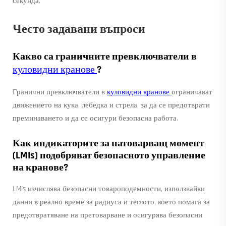
секунда.
Често задавани въпроси
Какво са граничните превключватели в
куловидни кранове
?
Гранични превключватели в
куловидни кранове
ограничават
движението на кука, лебедка и стрела, за да се предотврати
преминаването и да се осигури безопасна работа.
Как индикаторите за натоварващ момент
(LMIs) подобряват безопасното управление
на кранове?
LMIs изчислява безопасни товароподемности, използвайки
данни в реално време за радиуса и теглото, което помага за
предотвратяване на претоварване и осигурява безопасни