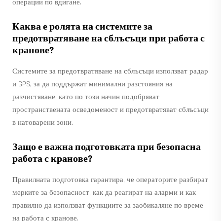
операции по вдигане.
Каква е ролята на системите за
предотвратяване на сблъсъци при работа с
кранове?
Системите за предотвратяване на сблъсъци използват радар
и GPS, за да поддържат минимални разстояния на
разчистяване, като по този начин подобряват
пространствената осведоменост и предотвратяват сблъсъци
в натоварени зони.
Защо е важна подготовката при безопасна
работа с кранове?
Правилната подготовка гарантира, че операторите разбират
мерките за безопасност, как да реагират на аларми и как
правилно да използват функциите за заобикаляне по време
на работа с кранове.