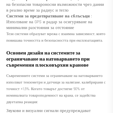
на безопасни товароносни възможности чрез данни
в реално време за радиус и тегло
Системи за предотвратяване на сблъсъци
:
Използване на GPS и радар за осигуряване на
минимални разстояния за отстояние
Тези системи образуват мрежа с взаимна зависимост, която
повишава точността и безопасността при експлоатацията.
Основен дизайн на системите за
ограничаване на натоварването при
съвременни плосковърхни кранове
Съвременните системи за ограничаване на натоварването
използват тензометри и датчици за налягане, калибрирани с
точност ±1,5%. Когато товарът достигне 90% от
номиналната товароподемност на крана, се задейства
двуетапна реакция:
Звукови и визуални сигнали предупреждават