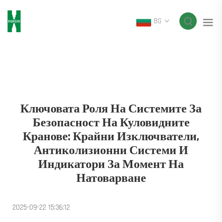
BG
Ключовата Роля На Системите За
Безопасност На Куловидните
Кранове: Крайни Изключватели,
Антиколизионни Системи И
Индикатори За Момент На
Натоварване
2025-09-22 15:36:12