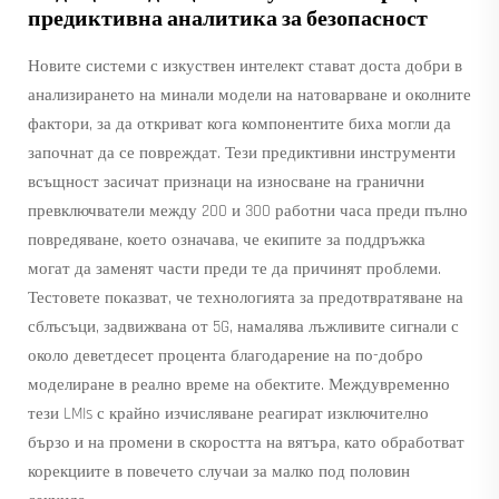
предиктивна аналитика за безопасност
Новите системи с изкуствен интелект стават доста добри в
анализирането на минали модели на натоварване и околните
фактори, за да откриват кога компонентите биха могли да
започнат да се повреждат. Тези предиктивни инструменти
всъщност засичат признаци на износване на гранични
превключватели между 200 и 300 работни часа преди пълно
повредяване, което означава, че екипите за поддръжка
могат да заменят части преди те да причинят проблеми.
Тестовете показват, че технологията за предотвратяване на
сблъсъци, задвижвана от 5G, намалява лъжливите сигнали с
около деветдесет процента благодарение на по-добро
моделиране в реално време на обектите. Междувременно
тези LMIs с крайно изчисляване реагират изключително
бързо и на промени в скоростта на вятъра, като обработват
корекциите в повечето случаи за малко под половин