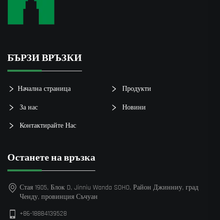
БЪРЗИ ВРЪЗКИ
Начална страница
Продукти
За нас
Новини
Контактирайте Нас
Останете на връзка
Стая 1905, Блок D, Jinniu Wanda SOHO, Район Джинниу, град
Ченду, провинция Съчуан
+86-18884139528