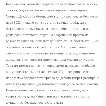
Без значение колко напреднала става технологията, всичко
се свежда до това какво знаят и правят операторите.
Според Доклада за безопасността при кранове, публикуван
през 2022 г., около една трета от всички проблеми с
безопасността възникват, защото работниците или не
реагират достатъчно бързо на аларми, или просто не
разбират какво им показват данните от LMI системата. Днес
обучението вече не е само теория. Много компании
започнаха да използват реалистични симулации, при които
курсантите се изправят директно пред опасни ситуации.
Това им помага да научат кои аларми изискват незабавно
внимание, а кои могат да изчакат. При извършване на
поддръжка операторите трябва да демонстрират разбиране
кога и как правилно да използват функциите за заобикаляне.
Винаги обаче има уловка – те също така трябва да се
уверят, че не деактивират никакви активни в момента
функции за безопасност в системата.