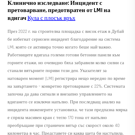
Клинично изследване: Инцидент с
претоварване, предотвратен от LMI на
вдигач
Кула с плосък връх
През 2022 г. на строителна площадка с висок етаж в Дубай
бе избегнат сериозен инцидент благодарение на система
LMI, която се активира точно когато беше най-важно.
Работниците вдигаха големи готови бетонни панели към
горните етажи, но очевидно бяха забравили колко силни са
станали вятърните пориви този ден. Указателят за
натоварен момент (LMI) регистрира нещо нередно по време
на завъртането – конкретно претоварване с 22%. Системата
започна да дава сигнали и внезапно управлението на
вдигането се изключи напълно. При последващ анализ на
инцидента инженерите установиха, че тази предпазна мярка
е спряла масивен кран с тегло 170 тона от напълно
преобръщане при страничен вятър със скорост около 40
километра в час. Представете си каква щета би настъпила,