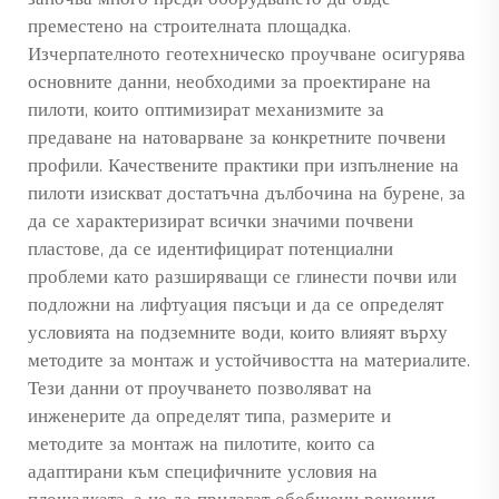
преместено на строителната площадка.
Изчерпателното геотехническо проучване осигурява
основните данни, необходими за проектиране на
пилоти, които оптимизират механизмите за
предаване на натоварване за конкретните почвени
профили. Качествените практики при изпълнение на
пилоти изискват достатъчна дълбочина на бурене, за
да се характеризират всички значими почвени
пластове, да се идентифицират потенциални
проблеми като разширяващи се глинести почви или
подложни на лифтуация пясъци и да се определят
условията на подземните води, които влияят върху
методите за монтаж и устойчивостта на материалите.
Тези данни от проучването позволяват на
инженерите да определят типа, размерите и
методите за монтаж на пилотите, които са
адаптирани към специфичните условия на