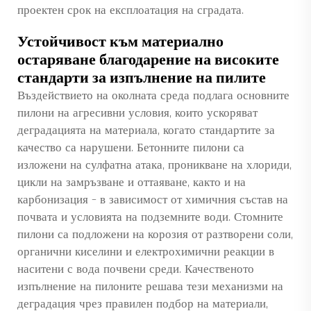
проектен срок на експлоатация на сградата.
Устойчивост към материално
остаряване благодарение на високите
стандарти за изпълнение на пилите
Въздействието на околната среда подлага основните
пилони на агресивни условия, които ускоряват
деградацията на материала, когато стандартите за
качество са нарушени. Бетонните пилони са
изложени на сулфатна атака, проникване на хлориди,
цикли на замръзване и оттаяване, както и на
карбонизация – в зависимост от химичния състав на
почвата и условията на подземните води. Стомните
пилони са подложени на корозия от разтворени соли,
органични киселини и електрохимични реакции в
наситени с вода почвени среди. Качественото
изпълнение на пилоните решава тези механизми на
деградация чрез правилен подбор на материали,