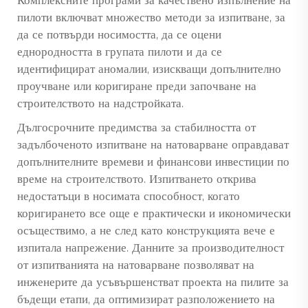
Комплексните програми за качествено изпълнение на
пилоти включват множество методи за изпитване, за
да се потвърди носимостта, да се оцени
еднородността в групата пилоти и да се
идентифицират аномалии, изискващи допълнително
проучване или коригиране преди започване на
строителството на надстройката.
Дългосрочните предимства за стабилността от
задълбоченото изпитване на натоварване оправдават
допълнителните времеви и финансови инвестиции по
време на строителството. Изпитването открива
недостатъци в носимата способност, когато
коригирането все още е практически и икономически
осъществимо, а не след като конструкцията вече е
изпитала напрежение. Данните за производителност
от изпитванията на натоварване позволяват на
инженерите да усъвършенстват проекта на пилите за
бъдещи етапи, да оптимизират разположението на