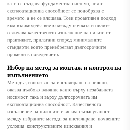
като се създава фундаментна система, чиято
експлоатационна способност се подобрява с
времето, а не се влошава. Този проактивен подход
към взаимодействието между почвата и пилите
отличава качественото изпълнение на пилите от
практиките, прилагани според минималните
стандарти, които пренебрегват дългосрочните
промени в поведението.
Избор на метод за монтаж и контрол на
изпълнението
Методът, използван за инсталиране на пилони,
оказва дълбоко влияние както върху незабавната
носимост, така и върху дългосрочната им
експлоатационна способност. Качественото
изпълнение на пилоните изисква съгласуваност
между избраните методи за инсталиране, почвените
условия, конструктивните изисквания и