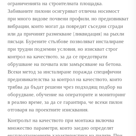
ограниченията на строителната площадка.
Забиваните пилони осигуряват отлична носимост
при много видове почвени профили, но предизвикват
вибрации, които могат да повредят съседни сгради
или да причинят размекване (ликвидация) на рыхли
пясъци. Бурените стълбове позволяват инсталиране
при трудни подземни условия, но изискват строг
контрол на качеството, за да се предотврати
обрушване на почвата или замърсяване на бетона.
Всеки метод за инсталиране поражда специфични
предизвикателства за контрол на качеството, които
трябва да бъдат решени чрез подходящ подбор на
оборудване, обучение на операторите и мониторинг
в реално време, за да се гарантира, че всеки пилон
отговаря на проектните изисквания.
Контролът на качеството при монтажа включва
множество параметри, които заедно определят
експлоатационните характеристики на пилите. При