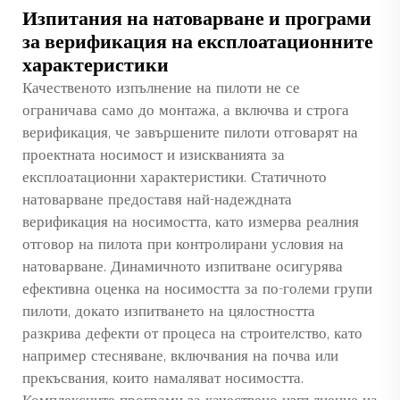
Изпитания на натоварване и програми
за верификация на експлоатационните
характеристики
Качественото изпълнение на пилоти не се
ограничава само до монтажа, а включва и строга
верификация, че завършените пилоти отговарят на
проектната носимост и изискванията за
експлоатационни характеристики. Статичното
натоварване предоставя най-надеждната
верификация на носимостта, като измерва реалния
отговор на пилота при контролирани условия на
натоварване. Динамичното изпитване осигурява
ефективна оценка на носимостта за по-големи групи
пилоти, докато изпитването на цялостността
разкрива дефекти от процеса на строителство, като
например стесняване, включвания на почва или
прекъсвания, които намаляват носимостта.