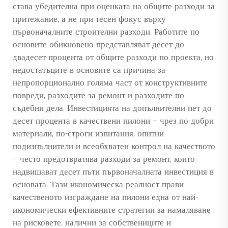
става убедителна при оценката на общите разходи за
притежание, а не при тесен фокус върху
първоначалните строителни разходи. Работите по
основите обикновено представляват десет до
двадесет процента от общите разходи по проекта, но
недостатъците в основите са причина за
непропорционално голяма част от конструктивните
повреди, разходите за ремонт и разходите по
съдебни дела. Инвестицията на допълнителни пет до
десет процента в качествени пилони — чрез по-добри
материали, по-строги изпитания, опитни
подизпълнители и всеобхватен контрол на качеството
— често предотвратява разходи за ремонт, които
надвишават десет пъти първоначалната инвестиция в
основата. Тази икономическа реалност прави
качественото изграждане на пилони една от най-
икономически ефективните стратегии за намаляване
на рисковете, налични за собствениците и