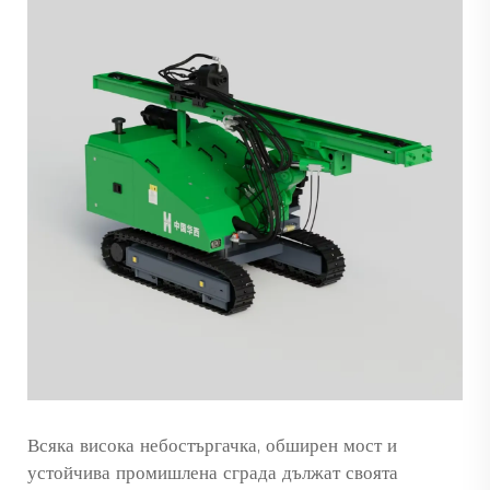
Всяка висока небостъргачка, обширен мост и
устойчива промишлена сграда дължат своята