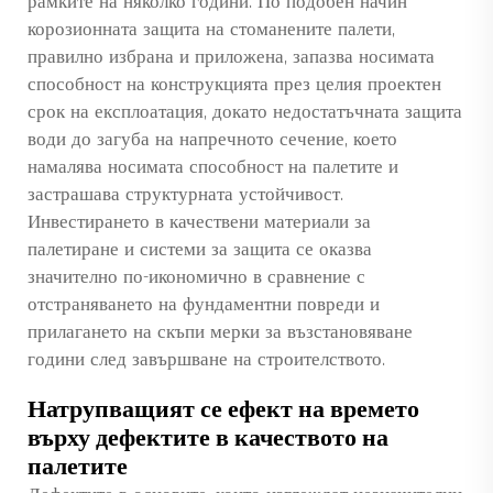
рамките на няколко години. По подобен начин
корозионната защита на стоманените палети,
правилно избрана и приложена, запазва носимата
способност на конструкцията през целия проектен
срок на експлоатация, докато недостатъчната защита
води до загуба на напречното сечение, което
намалява носимата способност на палетите и
застрашава структурната устойчивост.
Инвестирането в качествени материали за
палетиране и системи за защита се оказва
значително по-икономично в сравнение с
отстраняването на фундаментни повреди и
прилагането на скъпи мерки за възстановяване
години след завършване на строителството.
Натрупващият се ефект на времето
върху дефектите в качеството на
палетите