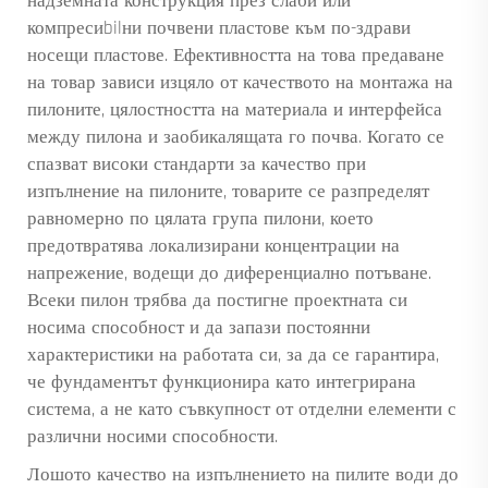
надземната конструкция през слаби или
компресиbilни почвени пластове към по-здрави
носещи пластове. Ефективността на това предаване
на товар зависи изцяло от качеството на монтажа на
пилоните, цялостността на материала и интерфейса
между пилона и заобикалящата го почва. Когато се
спазват високи стандарти за качество при
изпълнение на пилоните, товарите се разпределят
равномерно по цялата група пилони, което
предотвратява локализирани концентрации на
напрежение, водещи до диференциално потъване.
Всеки пилон трябва да постигне проектната си
носима способност и да запази постоянни
характеристики на работата си, за да се гарантира,
че фундаментът функционира като интегрирана
система, а не като съвкупност от отделни елементи с
различни носими способности.
Лошото качество на изпълнението на пилите води до