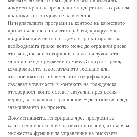
внимателно анализират дали са били прилагани,
документирани и проверени стандартните в отрасъла
практики за осигуряване на качество.
Изчерпателните програми за контрол на качеството
при изпълнение на пилотни работи, придружени с
подробна документация, демонстрират проява на
необходимата грижа, която може да ограничи риска
от гражданска отговорност или да послужи като
защита срещу предявени искове. От друга страна,
компромисите, недостатъчното тестване или
отклоненията от техническите спецификации
създават уязвимости в контекста на гражданска
отговорност, които остават актуални през целия
период на законови ограничения — десетилетия след
завършването на проекта.
Документацията, генерирана чрез програми за
качествено изпълнение на пилотни основи, изпълнява
множество функции за управление на рисковете.