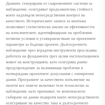
Данните, генерирани от съвременните системи за
наблюдение, осигуряват продължителна стойност,
която надхвърля непосредствения контрол на
качеството. Историческите записи за монтажа
позволяват статистически анализ на ефективността
на изпълнителите, идентифициране на проблемни
почвени условия и усъвършенстване на проектните
параметри за бъдещи проекти. Дългосрочното
наблюдение чрез вградени инструменти проследява
работата на фундамента през целия експлоатационен
живот на конструкцията, като осигурява ранно
предупреждение за възникващи проблеми и
потвърждава проектните допускания с емпирични
данни. Програмите за качествено изпълнение на
пилоти все повече включват тези технологии за
наблюдение, като признават, че комплексното
събиране на данни подкрепя както непосредственото
осигуряване на качество, така и дългосрочното