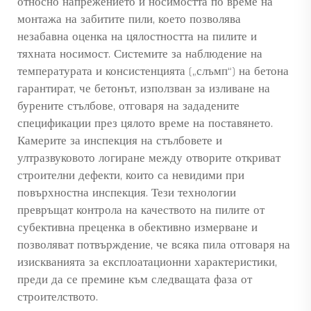
относно напрежението и носимостта по време на
монтажа на забитите пили, което позволява
незабавна оценка на цялостността на пилите и
тяхната носимост. Системите за наблюдение на
температурата и консистенцията („слъмп“) на бетона
гарантират, че бетонът, използван за изливане на
бурените стълбове, отговаря на зададените
спецификации през цялото време на поставянето.
Камерите за инспекция на стълбовете и
ултразвуковото логиране между отворите откриват
строителни дефекти, които са невидими при
повърхностна инспекция. Тези технологии
превръщат контрола на качеството на пилите от
субективна преценка в обективно измерване и
позволяват потвърждение, че всяка пила отговаря на
изискванията за експлоатационни характеристики,
преди да се премине към следващата фаза от
строителството.