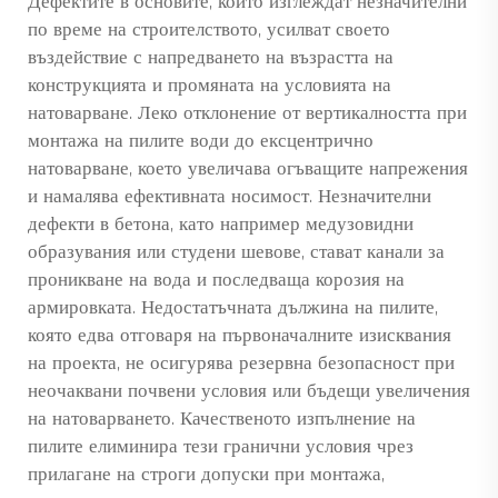
Дефектите в основите, които изглеждат незначителни
по време на строителството, усилват своето
въздействие с напредването на възрастта на
конструкцията и промяната на условията на
натоварване. Леко отклонение от вертикалността при
монтажа на пилите води до ексцентрично
натоварване, което увеличава огъващите напрежения
и намалява ефективната носимост. Незначителни
дефекти в бетона, като например медузовидни
образувания или студени шевове, стават канали за
проникване на вода и последваща корозия на
армировката. Недостатъчната дължина на пилите,
която едва отговаря на първоначалните изисквания
на проекта, не осигурява резервна безопасност при
неочаквани почвени условия или бъдещи увеличения
на натоварването. Качественото изпълнение на
пилите елиминира тези гранични условия чрез
прилагане на строги допуски при монтажа,