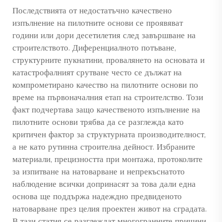
Последствията от недостатъчно качествено
изпълнение на пилотните основи се проявяват
години или дори десетилетия след завършване на
строителството. Диференциалното потъване,
структурните пукнатини, провалянето на основата и
катастрофалният срутване често се дължат на
компрометирано качество на пилотните основи по
време на първоначалния етап на строителство. Този
факт подчертава защо качественото изпълнение на
пилотните основи трябва да се разглежда като
критичен фактор за структурната производителност,
а не като рутинна строителна дейност. Избраните
материали, прецизността при монтажа, протоколите
за изпитване на натоварване и непрекъснатото
наблюдение всички допринасят за това дали една
основа ще поддържа надеждно предвиденото
натоварване през целия проектен живот на сградата.
В тази статия се разглеждат многогранните причини,