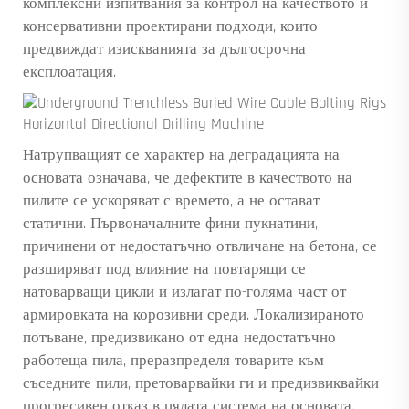
комплексни изпитвания за контрол на качеството и
консервативни проектирани подходи, които
предвиждат изискванията за дългосрочна
експлоатация.
Натрупващият се характер на деградацията на
основата означава, че дефектите в качеството на
пилите се ускоряват с времето, а не остават
статични. Първоначалните фини пукнатини,
причинени от недостатъчно отвличане на бетона, се
разширяват под влияние на повтарящи се
натоварващи цикли и излагат по-голяма част от
армировката на корозивни среди. Локализираното
потъване, предизвикано от една недостатъчно
работеща пила, преразпределя товарите към
съседните пили, претоварвайки ги и предизвиквайки
прогресивен отказ в цялата система на основата.