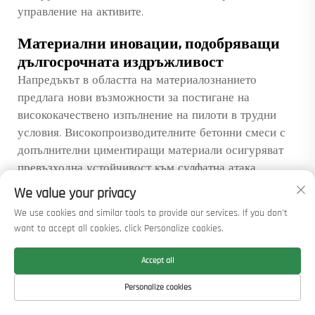
управление на активите.
Материални иновации, подобряващи
дългосрочната издръжливост
Напредъкът в областта на материалознанието
предлага нови възможности за постигане на
висококачествено изпълнение на пилоти в трудни
условия. Високопроизводителните бетонни смеси с
допълнителни циментиращи материали осигуряват
превъзходна устойчивост към сулфатна атака,
проникване на хлориди и карбонизация в сравнение
We value your privacy
с обикновения бетон. Арматурата, устойчива на
We use cookies and similar tools to provide our services. If you don't
корозия — включително неръждаема стомана, пръти с
want to accept all cookies, click Personalize cookies.
епоксидно покритие и елементи от полимерни
композити, армирани с влакна, — удължава
Accept all
експлоатационния живот в агресивни почвени
Personalize cookies
условия. Специализираните инжекционни разтвори и
добавки подобряват дълготрайността, намаляват