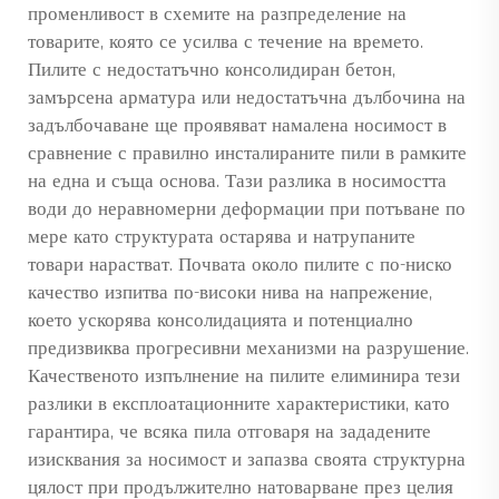
променливост в схемите на разпределение на
товарите, която се усилва с течение на времето.
Пилите с недостатъчно консолидиран бетон,
замърсена арматура или недостатъчна дълбочина на
задълбочаване ще проявяват намалена носимост в
сравнение с правилно инсталираните пили в рамките
на една и съща основа. Тази разлика в носимостта
води до неравномерни деформации при потъване по
мере като структурата остарява и натрупаните
товари нарастват. Почвата около пилите с по-ниско
качество изпитва по-високи нива на напрежение,
което ускорява консолидацията и потенциално
предизвиква прогресивни механизми на разрушение.
Качественото изпълнение на пилите елиминира тези
разлики в експлоатационните характеристики, като
гарантира, че всяка пила отговаря на зададените
изисквания за носимост и запазва своята структурна
цялост при продължително натоварване през целия