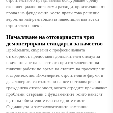
строителството представлява осигуряване срещу
експоненциално по-големи разходи, произтичащи от
провал на фундамента, което прави това решение
вероятно най-рентабилната инвестиция във всеки
строителен проект.
Намаляване на отговорността чрез
демонстрирани стандарти за качество
Проблемите, свързани с професионалната
отговорност, предоставят допълнителен стимул за
подчертаване на качеството при изпълнението на
пилотни работи по време на етапите на проектиране
и строителство. Инженерите, строителните фирми и
девелоперите са изложени на все по-голям риск от
гражданска отговорност, когато сградите преживяват
проблеми, свързани с фундаментите, които нанасят
щети на обитателите или съседните имоти.
Съдилищата и застрахователните компании