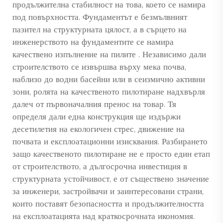
продължителна стабилност на това, което се намира
под повърхността. Фундаментът е безмълвният
пазител на структурната цялост, а в сърцето на
инженерството на фундаментите се намира
качествено изпълнение на пилите
. Независимо дали
строителството се извършва върху мека почва,
наблизо до водни басейни или в сеизмично активни
зони, ролята на качественото пилотиране надхвърля
далеч от първоначалния пренос на товар. Тя
определя дали една конструкция ще издържи
десетилетия на екологичен стрес, движение на
почвата и експлоатационни изисквания. Разбирането
защо качественото пилотиране не е просто един етап
от строителството, а дългосрочна инвестиция в
структурната устойчивост, е от съществено значение
за инженери, застройвачи и заинтересовани страни,
които поставят безопасността и продължителността
на експлоатацията над краткосрочната икономия.