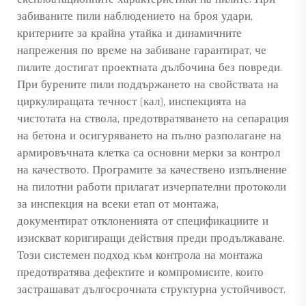
забиваните пили наблюдението на броя удари,
критериите за крайна утайка и динамичните
напрежения по време на забиване гарантират, че
пилите достигат проектната дълбочина без повреди.
При бурените пили поддържането на свойствата на
циркулиращата течност (кал), инспекцията на
чистотата на ствола, предотвратяването на сепарация
на бетона и осигуряването на пълно разполагане на
армировъчната клетка са основни мерки за контрол
на качеството. Програмите за качествено изпълнение
на пилотни работи прилагат изчерпателни протоколи
за инспекция на всеки етап от монтажа,
документират отклоненията от спецификациите и
изискват коригиращи действия преди продължаване.
Този системен подход към контрола на монтажа
предотвратява дефектите и компромисите, които
застрашават дългосрочната структурна устойчивост.