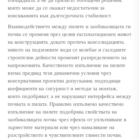
площадката, а не да прилагат обобщени решения,
които може да се окажат недостатъчни за
изискванията към дългосрочната стабилност.
Взаимодействието между пилите и заобикалящата ги
почва се променя през целия експлоатационен живот
на конструкцията, докато протича консолидацията,
нивото на подземните води се колебае и съседните
строителни дейности променят разпределението на
напреженията. Качественото изпълнение на пилите
взема предвид тези динамични условия чрез
консервативни проектни допускания, подходящи
коефициенти на сигурност и методи за монтаж,
които подобряват, а не нарушават интерфейса между
почвата и пилата. Правилно изпълнено
качествено
изпълнение на пилите
подобрява свойствата на
заобикалящата почва чрез ефекта от уплътняване в
зърнестите материали или чрез намаляване на
разстройството в чувствителните глинести почви,