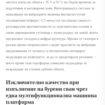
заетата площ на обекта с 35 % и 50 % по-бързи времена за
подготвяне в натоварени зони. Интегрираната система за
намаляване на вибрациите включва високочестотни
изолационни буфери (<0,5 инча/сек частицова скорост),
регулируеми противотежести за чувствителни основи и
омни-дирекционни гусеници с нулев радиус на завой, които
предпазват съседната инфраструктура. Мрежи от сензори в
реално време непрекъснато следят праговете на вибрации,
предизвикани от почвата, и автоматично активират
модулация на налягането, за да се предотврати резонанс —
което прави тази платформа уникално подходяща за
възраждане на сложни урбани обекти.
Изключително качество при
изпълнение на бурени сваи чрез
една мултифункционална машинна
платформа