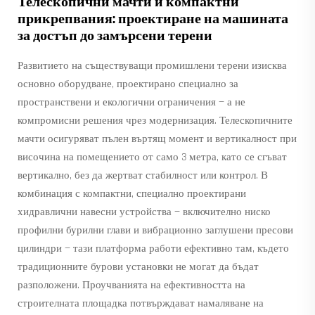
Телескопични мачти и компактни
прикрепвания: проектиране на машината
за достъп до замърсени терени
Развитието на съществуващи промишлени терени изисква
основно оборудване, проектирано специално за
пространствени и екологични ограничения — а не
компромисни решения чрез модернизация. Телескопичните
мачти осигуряват пълен въртящ момент и вертикалност при
височина на помещението от само 3 метра, като се сгъват
вертикално, без да жертват стабилност или контрол. В
комбинация с компактни, специално проектирани
хидравлични навесни устройства — включително ниско
профилни бурилни глави и вибрационно заглушени пресови
цилиндри — тази платформа работи ефективно там, където
традиционните бурови установки не могат да бъдат
разположени. Проучванията на ефективността на
строителната площадка потвърждават намаляване на