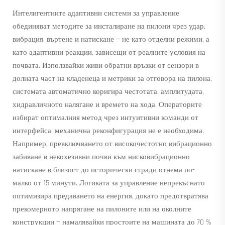
Интелигентните адаптивни системи за управление
обединяват методите за инсталиране на пилони чрез удар,
вибрация, въртене и натискане — не като отделни режими, а
като адаптивни реакции, зависещи от реалните условия на
почвата. Използвайки живи обратни връзки от сензори в
долната част на кладенеца и метрики за отговора на пилона,
системата автоматично коригира честотата, амплитудата,
хидравличното налягане и времето на хода. Операторите
избират оптималния метод чрез интуитивни команди от
интерфейса; механична реконфигурация не е необходима.
Например, превключването от високочестотно вибрационно
забиване в некохезивни почви към нисковибрационно
натискане в близост до исторически сгради отнема по-
малко от 15 минути. Логиката за управление непрекъснато
оптимизира предаването на енергия, докато предотвратява
прекомерното напрягане на пилоните или на околните
конструкции — намалявайки простоите на машината до 70 %