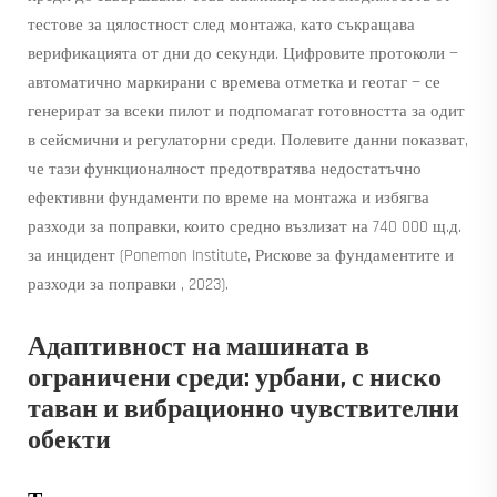
тестове за цялостност след монтажа, като съкращава
верификацията от дни до секунди. Цифровите протоколи —
автоматично маркирани с времева отметка и геотаг — се
генерират за всеки пилот и подпомагат готовността за одит
в сейсмични и регулаторни среди. Полевите данни показват,
че тази функционалност предотвратява недостатъчно
ефективни фундаменти по време на монтажа и избягва
разходи за поправки, които средно възлизат на 740 000 щ.д.
за инцидент (Ponemon Institute,
Рискове за фундаментите и
разходи за поправки
, 2023).
Адаптивност на машината в
ограничени среди: урбани, с ниско
таван и вибрационно чувствителни
обекти