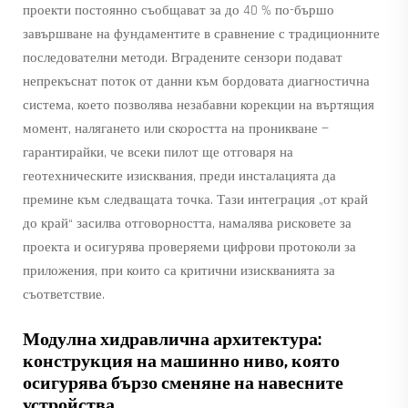
проекти постоянно съобщават за до 40 % по-бършо
завършване на фундаментите в сравнение с традиционните
последователни методи. Вградените сензори подават
непрекъснат поток от данни към бордовата диагностична
система, което позволява незабавни корекции на въртящия
момент, налягането или скоростта на проникване —
гарантирайки, че всеки пилот ще отговаря на
геотехническите изисквания, преди инсталацията да
премине към следващата точка. Тази интеграция „от край
до край“ засилва отговорността, намалява рисковете за
проекта и осигурява проверяеми цифрови протоколи за
приложения, при които са критични изискванията за
съответствие.
Модулна хидравлична архитектура:
конструкция на машинно ниво, която
осигурява бързо сменяне на навесните
устройства