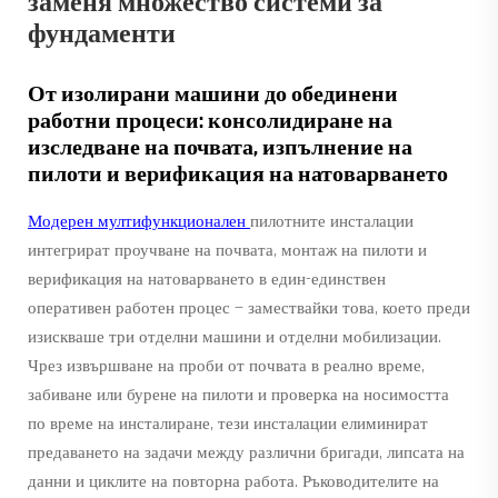
заменя множество системи за
фундаменти
От изолирани машини до обединени
работни процеси: консолидиране на
изследване на почвата, изпълнение на
пилоти и верификация на натоварването
Модерен мултифункционален
пилотните инсталации
интегрират проучване на почвата, монтаж на пилоти и
верификация на натоварването в един-единствен
оперативен работен процес — замествайки това, което преди
изискваше три отделни машини и отделни мобилизации.
Чрез извършване на проби от почвата в реално време,
забиване или бурене на пилоти и проверка на носимостта
по време на
инсталиране, тези инсталации елиминират
предаването на задачи между различни бригади, липсата на
данни и циклите на повторна работа. Ръководителите на