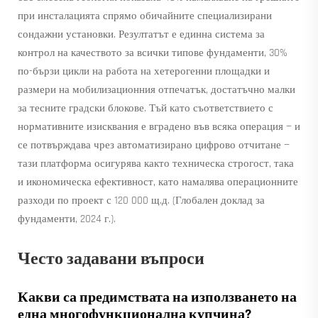
при инсталацията спрямо обичайните специализирани
сондажни установки. Резултатът е единна система за
контрол на качеството за всички типове фундаменти, 30%
по-бързи цикли на работа на хетерогенни площадки и
размери на мобилизационния отпечатък, достатъчно малки
за тесните градски блокове. Тъй като съответствието с
нормативните изисквания е вградено във всяка операция — и
се потвърждава чрез автоматизирано цифрово отчитане —
тази платформа осигурява както техническа строгост, така
и икономическа ефективност, като намалява операционните
разходи по проект с 120 000 щ.д. (Глобален доклад за
фундаменти, 2024 г.).
Често задавани въпроси
Какви са предимствата на използването на
една многофункционална купчина?