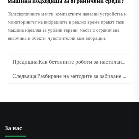
машина подходяща за ограничени среди?
Телескопичните мачти, компактните навесни устройства и
мониторингът на вибрациите в реално време правят тази
машина идеална за урбани терени, места с ограничена
височина и обекти, чувствителни към вибрации.
Предишна:
Как бетонните роботи за настилане намаляват разходите по проекта
Следваща:
Разбиране на методите за забиване на пилони: вибрационен, ударен, буриен и пресовъчен
За нас