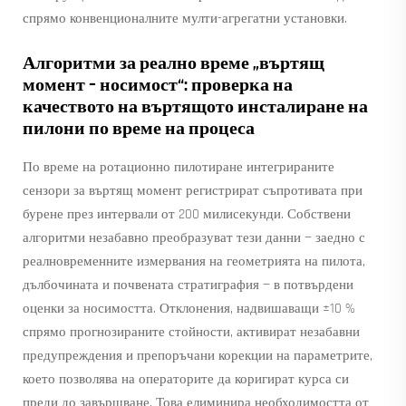
спрямо конвенционалните мулти-агрегатни установки.
Алгоритми за реално време „въртящ
момент – носимост“: проверка на
качеството на въртящото инсталиране на
пилони по време на процеса
По време на ротационно пилотиране интегрираните
сензори за въртящ момент регистрират съпротивата при
бурене през интервали от 200 милисекунди. Собствени
алгоритми незабавно преобразуват тези данни — заедно с
реалновременните измервания на геометрията на пилота,
дълбочината и почвената стратиграфия — в потвърдени
оценки за носимостта. Отклонения, надвишаващи ±10 %
спрямо прогнозираните стойности, активират незабавни
предупреждения и препоръчани корекции на параметрите,
което позволява на операторите да коригират курса си
преди
до завършване. Това елиминира необходимостта от