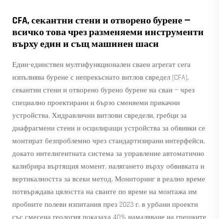
CFA, секантни стени и отворено бурене —
всичко това чрез разменяеми инструменти
върху един и същ машинен шаси
Един-единствен мултифункционален сваен агрегат сега
изпълнява бурене с непрекъснато витлов свредел (CFA),
секантни стени и отворено бурено бурене на сваи — чрез
специално проектирани и бързо сменяеми прикачни
устройства. Хидравлични витлови свредели, гребци за
диафрагмени стени и осцилиращи устройства за обвивки се
монтират безпроблемно чрез стандартизирани интерфейси,
докато интелигентната система за управление автоматично
калибрира въртящия момент, налягането върху обвивката и
вертикалността за всеки метод. Мониторинг в реално време
потвърждава цялостта на сваите
по време на монтажа им
пробните полеви изпитания през 2023 г. в урбани проекти
със смесена геология показаха 40% намаляване на грешките