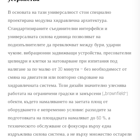
В основата на тази универсалност стои специално
проектирана модулна хидравлична архитектура.
Стандартизираните съединителни интерфейси и
универсалната силова единица позволяват на
подизпълнителите да превключват между бури, ударни
чукове, вибрационни задвижващи устройства, пресователни
цилиндри и клетки за натоварване при изпитания под
налягане за по-малко от 30 минути — без необходимост от
смяна на двигателя или повторно свързване на
хидравличната система. Този дизайн значително улеснява
работата на ограничени градски и замърсени („brownfield“)
обекти, където намаляването на заетата площ от
оборудването е непременно условие: разходите за
подготовката на площадката намаляват до 60 %, а
техническото обслужване се фокусира върху една
издръжлива силова система, а не върху множество остарели