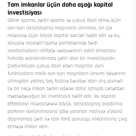
Tam imkanlar üçün daha aşağı kapital
investisiyası
Döner qazma, zərbli qazma və çubuq daxil etmə üçün
ayrı-ayrı ixtisaslaşmış maşınların alınması, bir çox
müəssisə üçün böyük kapital xərcləri təşkil edir və bu,
xüsusilə müxtəlif layihə portfellərində fərdi
avadanlıqların istifadə səviyyəsinin sabit olmaması
halında əsaslandırmaq çətin olan bir investisiyadır.
Çoxfunksiyalı çubuq daxil edən maşınlar, eyni
funksiyalara malik ayrı-ayrı maşınların ümumi dəyərinin
altmışdan yetmiş beş faizinə bərabər olan alış qiyməti
ilə bir neçə imkan təmin edərək daha iqtisadi cəhətdən
məqsədəuyğun bir investisiya təklif edir. Bu kapital
effektivliyi müəssisələrə böyük, ixtisaslaşmış avadanlıq
parkının saxlanılmasına görə yaranan maliyyə yükünü
daşımamaq şərti ilə tam fond quruluşu imkanlarına çıxış
etməyə imkan verir.