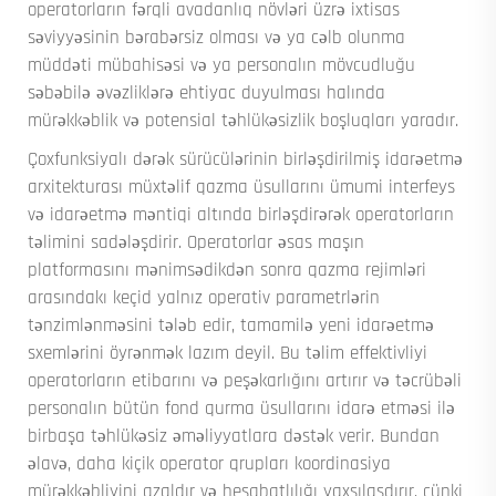
operatorların fərqli avadanlıq növləri üzrə ixtisas
səviyyəsinin bərabərsiz olması və ya cəlb olunma
müddəti mübahisəsi və ya personalın mövcudluğu
səbəbilə əvəzliklərə ehtiyac duyulması halında
mürəkkəblik və potensial təhlükəsizlik boşluqları yaradır.
Çoxfunksiyalı dərək sürücülərinin birləşdirilmiş idarəetmə
arxitekturası müxtəlif qazma üsullarını ümumi interfeys
və idarəetmə məntiqi altında birləşdirərək operatorların
təlimini sadələşdirir. Operatorlar əsas maşın
platformasını mənimsədikdən sonra qazma rejimləri
arasındakı keçid yalnız operativ parametrlərin
tənzimlənməsini tələb edir, tamamilə yeni idarəetmə
sxemlərini öyrənmək lazım deyil. Bu təlim effektivliyi
operatorların etibarını və peşəkarlığını artırır və təcrübəli
personalın bütün fond qurma üsullarını idarə etməsi ilə
birbaşa təhlükəsiz əməliyyatlara dəstək verir. Bundan
əlavə, daha kiçik operator qrupları koordinasiya
mürəkkəbliyini azaldır və hesabatlılığı yaxşılaşdırır, çünki