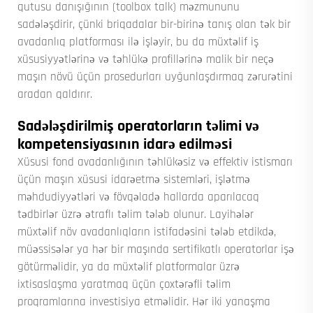
qutusu danışığının (toolbox talk) məzmununu
sadələşdirir, çünki briqadalar bir-birinə tanış olan tək bir
avadanlıq platforması ilə işləyir, bu da müxtəlif iş
xüsusiyyətlərinə və təhlükə profillərinə malik bir neçə
maşın növü üçün prosedurları uyğunlaşdırmaq zərurətini
aradan qaldırır.
Sadələşdirilmiş operatorların təlimi və
kompetensiyasının idarə edilməsi
Xüsusi fond avadanlığının təhlükəsiz və effektiv istismarı
üçün maşın xüsusi idarəetmə sistemləri, işlətmə
məhdudiyyətləri və fövqəladə hallarda aparılacaq
tədbirlər üzrə ətraflı təlim tələb olunur. Layihələr
müxtəlif növ avadanlıqların istifadəsini tələb etdikdə,
müəssisələr ya hər bir maşında sertifikatlı operatorlar işə
götürməlidir, ya da müxtəlif platformalar üzrə
ixtisaslaşma yaratmaq üçün çoxtərəfli təlim
proqramlarına investisiya etməlidir. Hər iki yanaşma