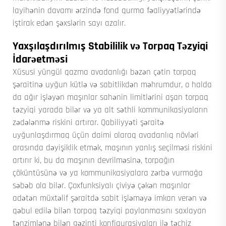
layihənin davamı ərzində fond qurma fəaliyyətlərində
iştirak edən şəxslərin sayı azalır.
Yaxşılaşdırılmış Stabililik və Torpaq Təzyiqi
İdarəetməsi
Xüsusi yüngül qazma avadanlığı bəzən çətin torpaq
şəraitinə uyğun kütlə və sabitlikdən məhrumdur, o halda
da ağır işləyən maşınlar sahənin limitlərini aşan torpaq
təzyiqi yarada bilər və ya alt səthli kommunikasiyaların
zədələnmə riskini artırar. Qabiliyyəti şəraitə
uyğunlaşdırmaq üçün daimi olaraq avadanlıq növləri
arasında dəyişiklik etmək, maşının yanlış seçilməsi riskini
artırır ki, bu da maşının devrilməsinə, torpağın
çöküntüsünə və ya kommunikasiyalara zərbə vurmağa
səbəb ola bilər. Çoxfunksiyalı çiviyə çəkən maşınlar
adətən müxtəlif şəraitdə sabit işləməyə imkan verən və
qəbul edilə bilən torpaq təzyiqi paylanmasını saxlayan
tənzimlənə bilən gəzinti konfiqurasiyaları ilə təchiz