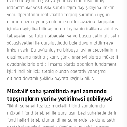
avtomatlaşdırılmış və ya yarımavtomatlaşdırılmış
idarəetmələr vasitəsilə sürətli rejim dəyişikliyinə imkan
verir. Operatorlar real vaxtda torpaq şəraitinə uyğun
olaraq qazma yanaşmalarını saatlar əvəzinə dəqiqələr
içində dəyişdirə bilirlər; bu da layihənin irəliləməsini daş
təbəqələri, su tutan təbəqələr və ya başqa çətin alt səth
xüsusiyyətləri ilə qarşılaşdıqda belə davam etdirməyə
imkan verir. Bu uyğunlaşma birbaşa layihə cədvəllərinin
qısalmasına gətirib çıxarır, çünki ənənəvi olaraq müxtəlif
avadanlıqlarla ardıcıl mərhələlərdə aparılan fundament
işləri indi birlikdə tətbiq olunan operativ yanaşma
altında davamlı şəkildə həyata keçirilə bilər.
Müxtəlif sahə şəraitində eyni zamanda
tapşırıqların yerinə yetirilməsi qabiliyyəti
Tikinti sahələri tez-tez müxtəlif tikinti zonalarında
müxtəlif fond tələbləri ilə qarşılaşır; bəzi sahələrdə dərin
fond həlləri tələb olunur, digər sahələrdə isə daha səthi