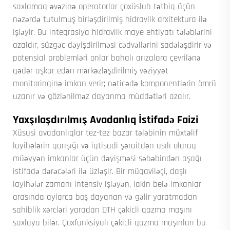
saxlamaq əvəzinə operatorlar çoxüslub tətbiq üçün
nəzərdə tutulmuş birləşdirilmiş hidravlik arxitektura ilə
işləyir. Bu inteqrasiya hidravlik maye ehtiyatı tələblərini
azaldır, süzgəc dəyişdirilməsi cədvəllərini sadələşdirir və
potensial problemləri onlar bahalı arızalara çevrilənə
qədər aşkar edən mərkəzləşdirilmiş vəziyyət
monitorinqinə imkan verir; nəticədə komponentlərin ömrü
uzanır və gözlənilməz dayanma müddətləri azalır.
Yaxşılaşdırılmış Avadanlıq İstifadə Faizi
Xüsusi avadanlıqlar tez-tez bazar tələbinin müxtəlif
layihələrin qarışığı və iqtisadi şəraitdən asılı olaraq
müəyyən imkanlar üçün dəyişməsi səbəbindən aşağı
istifadə dərəcələri ilə üzləşir. Bir müqaviləçi, daşlı
layihələr zamanı intensiv işləyən, lakin belə imkanlar
arasında aylarca boş dayanan və gəlir yaratmadan
sahiblik xərcləri yaradan DTH çəkicli qazma maşını
saxlaya bilər. Çoxfunksiyalı çəkicli qazma maşınları bu