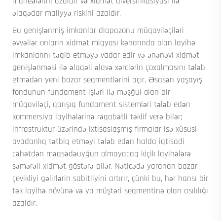
maneələrini azaldır və xidmət diversifikasiyası ilə
əlaqədar maliyyə riskini azaldır.
Bu genişlənmiş imkanlar diapazonu müqaviləçiləri
əvvəllər onların xidmət miqyası kənarında olan layihə
imkanlarını təqib etməyə vadar edir və ənənəvi xidmət
genişlənməsi ilə əlaqəli əlavə xərclərin çoxalmasını tələb
etmədən yeni bazar seqmentlərini açır. Əsasən yaşayış
fondunun fundament işləri ilə məşğul olan bir
müqaviləçi, qarışıq fundament sistemləri tələb edən
kommersiya layihələrinə rəqabətli təklif verə bilər;
infrastruktur üzərində ixtisaslaşmış firmalar isə xüsusi
avadanlıq tətbiq etməyi tələb edən halda iqtisadi
cəhətdən məqsədəuyğun olmayacaq kiçik layihələrə
səmərəli xidmət göstərə bilər. Nəticədə yaranan bazar
çevikliyi gəlirlərin sabitliyini artırır, çünki bu, hər hansı bir
tək layihə növünə və ya müştəri seqmentinə olan asılılığı
azaldır.