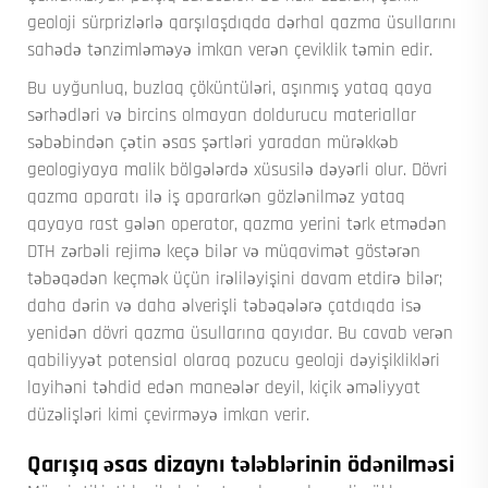
geoloji sürprizlərlə qarşılaşdıqda dərhal qazma üsullarını
sahədə tənzimləməyə imkan verən çeviklik təmin edir.
Bu uyğunluq, buzlaq çöküntüləri, aşınmış yataq qaya
sərhədləri və bircins olmayan doldurucu materiallar
səbəbindən çətin əsas şərtləri yaradan mürəkkəb
geologiyaya malik bölgələrdə xüsusilə dəyərli olur. Dövri
qazma aparatı ilə iş apararkən gözlənilməz yataq
qayaya rast gələn operator, qazma yerini tərk etmədən
DTH zərbəli rejimə keçə bilər və müqavimət göstərən
təbəqədən keçmək üçün irəliləyişini davam etdirə bilər;
daha dərin və daha əlverişli təbəqələrə çatdıqda isə
yenidən dövri qazma üsullarına qayıdar. Bu cavab verən
qabiliyyət potensial olaraq pozucu geoloji dəyişiklikləri
layihəni təhdid edən maneələr deyil, kiçik əməliyyat
düzəlişləri kimi çevirməyə imkan verir.
Qarışıq əsas dizaynı tələblərinin ödənilməsi