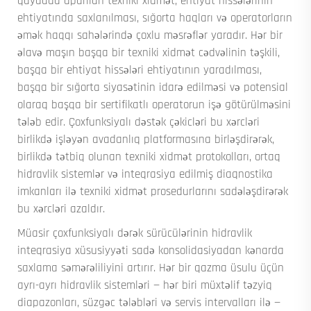
qaydada aparılan texniki xidmət, ehtiyat hissələrinin
ehtiyatında saxlanılması, sığorta haqları və operatorların
əmək haqqı sahələrində çoxlu məsrəflər yaradır. Hər bir
əlavə maşın başqa bir texniki xidmət cədvəlinin təşkili,
başqa bir ehtiyat hissələri ehtiyatının yaradılması,
başqa bir sığorta siyasətinin idarə edilməsi və potensial
olaraq başqa bir sertifikatlı operatorun işə götürülməsini
tələb edir. Çoxfunksiyalı dəstək çəkicləri bu xərcləri
birlikdə işləyən avadanlıq platformasına birləşdirərək,
birlikdə tətbiq olunan texniki xidmət protokolları, ortaq
hidravlik sistemlər və inteqrasiya edilmiş diaqnostika
imkanları ilə texniki xidmət prosedurlarını sadələşdirərək
bu xərcləri azaldır.
Müasir çoxfunksiyalı dərək sürücülərinin hidravlik
inteqrasiya xüsusiyyəti sadə konsolidasiyadan kənarda
saxlama səmərəliliyini artırır. Hər bir qazma üsulu üçün
ayrı-ayrı hidravlik sistemləri — hər biri müxtəlif təzyiq
diapazonları, süzgəc tələbləri və servis intervalları ilə —