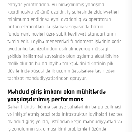
ehtiyac yaratmadan. Bu birləşdirilmiş yanaşma
koordinasiya yükünü azaldır, iş sahəsində ziddiyyətləri
minimuma endirir və eyni avadanlıq və operatorun
bütün elementləri ilə işləməsi sayəsində bütün
fundament növləri üzrə sabit keyfiyyət standartlarını
təmin edir. Layihə menecerləri fundament işlərinin xarici
avadanlıq təchizatından asılı olmayaraq müstəqil
şəkildə irəliləməsi sayəsində planlaşdırma elastikliyinə
malik olurlar; bu da layihə tarixçələrini tikintinin pik
dövrlərində xüsusi dəlik açan müəssisələrə təsir edən
təchizat məhdudiyyətlərindən qoruyur.
Məhdud giriş imkanı olan mühitlərdə
yaxşılaşdırılmış performans
Şəhər tikintisi, köhnə sənaye sahələrinin bərpa edilməsi
və inkişaf etmiş ərazilərdə infrastruktur layihələri tez-tez
məhdud giriş yolları, üstündən keçid məhdudiyyətləri və
iş zonalarının sıx olması kimi problemləri özündə