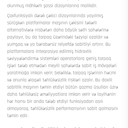
olunmuş möhkəm şassi dizaynlarına malikdir.
Çoxfunksiyalı dərək çəkici dizaynlarında yayılmış
sürüşkən platformalar maşının çəkisini təkərli
alternativlərə nisbətən daha böyük səth sahələrinə
paylayır, bu da torpaq üzərindəki təzyiqi azaldır və
yumşaq və ya bərabərsiz relyefdə sabitliyi artırır. Bu
platformalara inteqrasiya edilmiş hidravlik
səviyyələndirmə sistemləri operatorlara geniş torpaq
işləri tələb etmədən meylli sahələrdə sabit iş mövqeləri
yaratmağa imkan verir; beləliklə, torpaq işlərinin həcmi
və onunla əlaqəli təhlükəsizlik riskləri azalır. Bu daxili
sabitlik maşının təmin etdiyi bütün qazma üsulları üzrə
daha təhlükəsiz əməliyyatlara imkan verir və layihənin
hər hansı bir anda tələb etdiyi funksiyadan asılı
olmayaraq, təhlükəsizlik performansının sabit qalmasını
təmin edir.