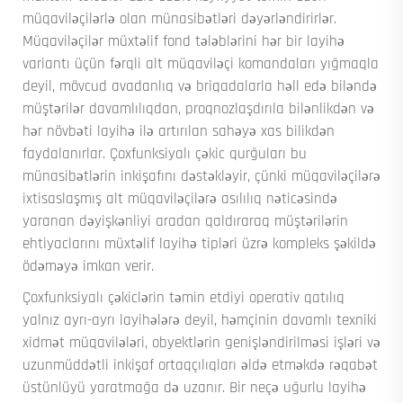
müqaviləçilərlə olan münasibətləri dəyərləndirirlər.
Müqaviləçilər müxtəlif fond tələblərini hər bir layihə
variantı üçün fərqli alt müqaviləçi komandaları yığmaqla
deyil, mövcud avadanlıq və briqadalarla həll edə biləndə
müştərilər davamlılıqdan, proqnozlaşdırıla bilənlikdən və
hər növbəti layihə ilə artırılan sahəyə xas bilikdən
faydalanırlar. Çoxfunksiyalı çəkic qurğuları bu
münasibətlərin inkişafını dəstəkləyir, çünki müqaviləçilərə
ixtisaslaşmış alt müqaviləçilərə asılılıq nəticəsində
yaranan dəyişkənliyi aradan qaldıraraq müştərilərin
ehtiyaclarını müxtəlif layihə tipləri üzrə kompleks şəkildə
ödəməyə imkan verir.
Çoxfunksiyalı çəkiclərin təmin etdiyi operativ qatılıq
yalnız ayrı-ayrı layihələrə deyil, həmçinin davamlı texniki
xidmət müqavilələri, obyektlərin genişləndirilməsi işləri və
uzunmüddətli inkişaf ortaqçılıqları əldə etməkdə rəqabət
üstünlüyü yaratmağa də uzanır. Bir neçə uğurlu layihə