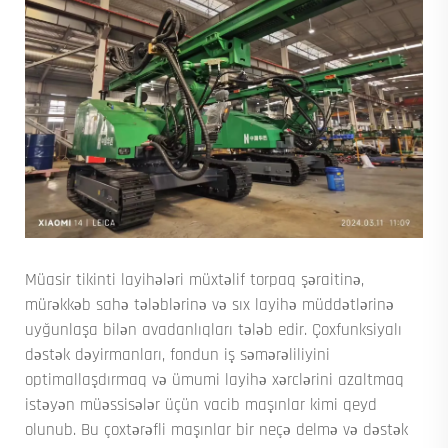
Müasir tikinti layihələri müxtəlif torpaq şəraitinə,
mürəkkəb sahə tələblərinə və sıx layihə müddətlərinə
uyğunlaşa bilən avadanlıqları tələb edir. Çoxfunksiyalı
dəstək dəyirmanları, fondun iş səmərəliliyini
optimallaşdırmaq və ümumi layihə xərclərini azaltmaq
istəyən müəssisələr üçün vacib maşınlar kimi qeyd
olunub. Bu çoxtərəfli maşınlar bir neçə delmə və dəstək