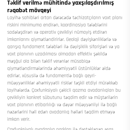
Təklif verilmə mühitində yaxşılaşdırılmış
rəqabət mövqeyi
Layihə sahibləri artan dərəcədə təchizatçıların vaxt planı
riskini minimuma endirən, koordinasiya tələblərini
sadələşdirən və operativ çevikliyi nümayiş etdirən
imkanlarını qiymətləndirirlər. Geoloji dəyişkənliklərlə və
qarışıq fundament tələbləri ilə dəyişiklik sifarişləri və ya
vaxt planının uzadılması olmadan effektiv şəkildə
məşğul ola bilən təklif verənlər müsabiqə
qiymətləndirmələrində əhəmiyyətli üstünlüklər əldə
edirlər, xüsusilə də fundamentlə bağlı qeyri-
müəyyənliklər əhəmiyyətli risklər təşkil etdiyi mürəkkəb
layihələrdə. Çoxfunksiyalı çəkicli qazma avadanlıqları bu
çevikliyin konkret sübutunu təqdim edir və müştərilərin
vaxt planının etibarlılığı və dəyər müəyyənliyi ilə bağlı
nəzərlərini həll edən avadanlıq həlləri təqdim etməyə
imkan verir.
Çoxfunksiyalı avadanlıq parkları ilə dəstəklənən əsas