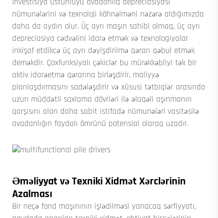
Investisiya üstünlüyü avadanlıq depreciasiyası
nümunələrini və texnoloji köhnəlməni nəzərə aldığımızda
daha da aydın olur. Üç ayrı maşın sahibi olmaq, üç ayrı
depreciasiya cədvəlini idarə etmək və texnologiyalar
inkişaf etdikcə üç ayrı dəyişdirilmə qərarı qəbul etmək
deməkdir. Çoxfunksiyalı çəkiclər bu mürəkkəbliyi tək bir
aktiv idarəetmə qərarına birləşdirir, maliyyə
planlaşdırmasını sadələşdirir və xüsusi tətbiqlər arasında
uzun müddətli saxlama dövrləri ilə əlaqəli aşınmanın
qarşısını alan daha sabit istifadə nümunələri vasitəsilə
avadanlığın faydalı ömrünü potensial olaraq uzadır.
Əməliyyat və Texniki Xidmət Xərclərinin
Azalması
Bir neçə fond maşınının işlədilməsi yanacaq sərfiyyatı,