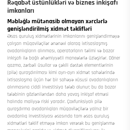
Rəqabət üstünlükləri və biznes inkişafı
imkanları
Məbləğlə mütənasib olmayan xərclərlə
genişləndirilmiş xidmət təklifləri
Əsas quruluş xidmətlərinin imkanlarını genişləndirməyə
çalışan müqaviləçilər ənənəvi olaraq ixtisaslaşmış
avadanlıqların alınması, operatorların təlimi və bazar
inkişafı ilə bağlı əhəmiyyətli maneələrlə üzləşirlər. Döner
qazma, zərbəli üsullar və çəkili dəstək elementlərinin
(pilə) quraşdırılması kimi ayrı-ayrı xidmət sahələrində
ixtisaslaşma üçün hər bir sahəyə xüsusi avadanlıqların
alınmasına ciddi investisiya tələb olunur; bu da bazar
tələbinin gözləniləndən daha yavaş inkişaf etməsi
halında maliyyə riski yaradır. Çoxfunksiyalı pilə
quraşdırma avadanlıqları müqaviləçilərə yalnız bir
avadanlıq investisiyası əsasında tam əsas quruluş
xidmətləri təklif etməyə imkan verərək bu genişlənmə