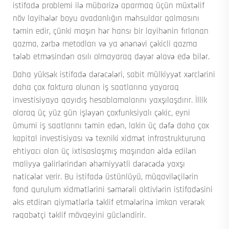
istifadə problemi ilə mübarizə aparmaq üçün müxtəlif
növ layihələr boyu avadanlığın məhsuldar qalmasını
təmin edir, çünki maşın hər hansı bir layihənin fırlanan
qazma, zərbə metodları və ya ənənəvi çəkicli qazma
tələb etməsindən asılı olmayaraq dəyər əlavə edə bilər.
Daha yüksək istifadə dərəcələri, sabit mülkiyyət xərclərini
daha çox faktura olunan iş saatlarına yayaraq
investisiyaya qayıdış hesablamalarını yaxşılaşdırır. İllik
olaraq üç yüz gün işləyən çoxfunksiyalı çəkic, eyni
ümumi iş saatlarını təmin edən, lakin üç dəfə daha çox
kapital investisiyası və texniki xidmət infrastrukturuna
ehtiyacı olan üç ixtisaslaşmış maşından əldə edilən
maliyyə gəlirlərindən əhəmiyyətli dərəcədə yaxşı
nəticələr verir. Bu istifadə üstünlüyü, müqaviləçilərin
fond qurulum xidmətlərini səmərəli aktivlərin istifadəsini
əks etdirən qiymətlərlə təklif etmələrinə imkan verərək
rəqabətçi təklif mövqeyini gücləndirir.