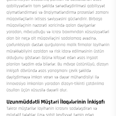
qabiliyyətlərin tam şəkildə sənədləşdirilməsi qabiliyyət
qiymətləndirməsi və önqiymətləndirmə prosesləri zamanı
müqaviləçilərin ixtisas səviyyəsini gücləndirir. Birbaşa
müqaviləçinin nəzarəti xaricində qalan dəyişənlər
yaradan, mövcudluğu və icrası baxımından xüsusiyyətləri
olan bir neçə alt müqaviləçini sadalamaq əvəzinə,
çoxfunklsiyalı dəstək qurğularına malik firmalar layihənin
mürəkkəbliyini azaldan və risk idarə edilməsinin üstün
olduğunu göstərən özünə kifayət edən əsas inşaat
planları təqdim edə bilərlər. Bu mövqe üstünlüyü, dizayn
inkişafı dövründə əsas yanaşmanı çevik şəkildə
dəyişdirməyə imkan verən və dəyər mühəndisliyi ilə
innovasiya imkanları yaradan dizayn-tikinti çatdırılma
üsulları üçün xüsusilə dəyərli olur.
Uzunmüddətli Müştəri İlaqələrinin İnkişafı
Təkrar müştərilər layihənin icrasını sadələşdirən və
müxtəlif tələblər üzrə sabit keyfiyyət təmin edən