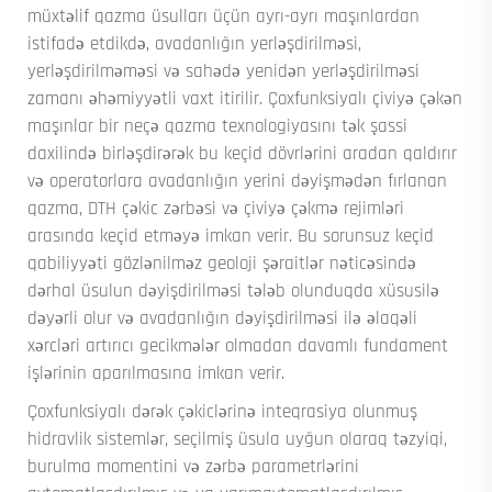
müxtəlif qazma üsulları üçün ayrı-ayrı maşınlardan
istifadə etdikdə, avadanlığın yerləşdirilməsi,
yerləşdirilməməsi və sahədə yenidən yerləşdirilməsi
zamanı əhəmiyyətli vaxt itirilir. Çoxfunksiyalı çiviyə çəkən
maşınlar bir neçə qazma texnologiyasını tək şassi
daxilində birləşdirərək bu keçid dövrlərini aradan qaldırır
və operatorlara avadanlığın yerini dəyişmədən fırlanan
qazma, DTH çəkic zərbəsi və çiviyə çəkmə rejimləri
arasında keçid etməyə imkan verir. Bu sorunsuz keçid
qabiliyyəti gözlənilməz geoloji şəraitlər nəticəsində
dərhal üsulun dəyişdirilməsi tələb olunduqda xüsusilə
dəyərli olur və avadanlığın dəyişdirilməsi ilə əlaqəli
xərcləri artırıcı gecikmələr olmadan davamlı fundament
işlərinin aparılmasına imkan verir.
Çoxfunksiyalı dərək çəkiclərinə inteqrasiya olunmuş
hidravlik sistemlər, seçilmiş üsula uyğun olaraq təzyiqi,
burulma momentini və zərbə parametrlərini