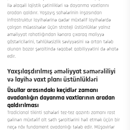
ilə əlaqəli lojistik çətinlikləri və dayanma vaxtlarını
aradan qaldırır. Yaşayış sahələrinin inşasından
infrastruktur layihələrinə qədər müxtəlif layihələrdə
çalışan müəssisələr üçün strateji üstünlüklər yalnız
əməliyyat rahatlığından kənara çıxaraq maliyyə
göstəricilərini, təhlükəsizlik səviyyəsini və artan tələb
olunan bazar şəraitində rəqabət qabiliyyətini də əhatə
edir.
Yaxşılaşdırılmış əməliyyat səmərəliliyi
və layihə vaxt planı üstünlükləri
Üsullar arasındakı keçidlər zamanı
avadanlığın dayanma vaxtlarının aradan
qaldırılması
Tradicional tikinti sahələri tez-tez qazıntı zamanı rast
gəlinən müxtəlif alt səth şəraitlərini həll etmək üçün bir
neçə növ fundament avadanlığı tələb edir. Müşavirlər