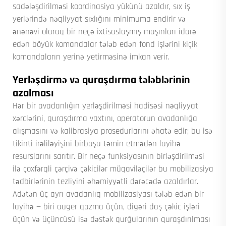
sadələşdirilməsi koordinasiya yükünü azaldır, sıx iş
yerlərində nəqliyyat sıxlığını minimuma endirir və
ənənəvi olaraq bir neçə ixtisaslaşmış maşınları idarə
edən böyük komandalar tələb edən fond işlərini kiçik
komandaların yerinə yetirməsinə imkan verir.
Yerləşdirmə və quraşdırma tələblərinin
azalması
Hər bir avadanlığın yerləşdirilməsi hadisəsi nəqliyyat
xərclərini, quraşdırma vaxtını, operatorun avadanlığa
alışmasını və kalibrasiya prosedurlarını əhatə edir; bu isə
tikinti irəliləyişini birbaşa təmin etmədən layihə
resurslarını sarıtır. Bir neçə funksiyasının birləşdirilməsi
ilə
çoxfərqli çərçivə çəkicilər
müqaviləçilər bu mobilizasiya
tədbirlərinin tezliyini əhəmiyyətli dərəcədə azaldırlar.
Adətən üç ayrı avadanlıq mobilizasiyası tələb edən bir
layihə — biri auger qazma üçün, digəri daş çəkic işləri
üçün və üçüncüsü isə dəstək qurğularının quraşdırılması