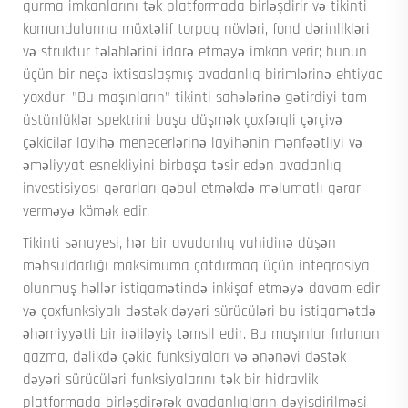
qurma imkanlarını tək platformada birləşdirir və tikinti
komandalarına müxtəlif torpaq növləri, fond dərinlikləri
və struktur tələblərini idarə etməyə imkan verir; bunun
üçün bir neçə ixtisaslaşmış avadanlıq birimlərinə ehtiyac
yoxdur. "Bu maşınların" tikinti sahələrinə gətirdiyi tam
üstünlüklər spektrini başa düşmək
çoxfərqli çərçivə
çəkicilər
layihə menecerlərinə layihənin mənfəətliyi və
əməliyyat esnekliyini birbaşa təsir edən avadanlıq
investisiyası qərarları qəbul etməkdə məlumatlı qərar
verməyə kömək edir.
Tikinti sənayesi, hər bir avadanlıq vahidinə düşən
məhsuldarlığı maksimuma çatdırmaq üçün inteqrasiya
olunmuş həllər istiqamətində inkişaf etməyə davam edir
və çoxfunksiyalı dəstək dəyəri sürücüləri bu istiqamətdə
əhəmiyyətli bir irəliləyiş təmsil edir. Bu maşınlar fırlanan
qazma, dəlikdə çəkic funksiyaları və ənənəvi dəstək
dəyəri sürücüləri funksiyalarını tək bir hidravlik
platformada birləşdirərək avadanlıqların dəyişdirilməsi