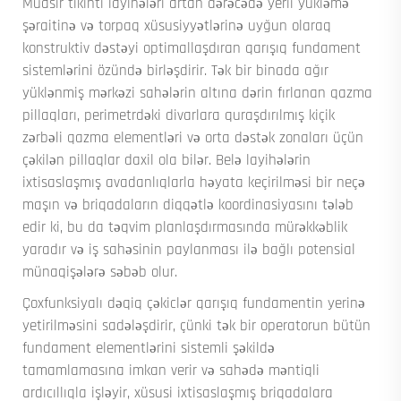
Müasir tikinti layihələri artan dərəcədə yerli yükləmə
şəraitinə və torpaq xüsusiyyətlərinə uyğun olaraq
konstruktiv dəstəyi optimallaşdıran qarışıq fundament
sistemlərini özündə birləşdirir. Tək bir binada ağır
yüklənmiş mərkəzi sahələrin altına dərin fırlanan qazma
pillaqları, perimetrdəki divarlara quraşdırılmış kiçik
zərbəli qazma elementləri və orta dəstək zonaları üçün
çəkilən pillaqlar daxil ola bilər. Belə layihələrin
ixtisaslaşmış avadanlıqlarla həyata keçirilməsi bir neçə
maşın və briqadaların diqqətlə koordinasiyasını tələb
edir ki, bu da təqvim planlaşdırmasında mürəkkəblik
yaradır və iş sahəsinin paylanması ilə bağlı potensial
münaqişələrə səbəb olur.
Çoxfunksiyalı dəqiq çəkiclər qarışıq fundamentin yerinə
yetirilməsini sadələşdirir, çünki tək bir operatorun bütün
fundament elementlərini sistemli şəkildə
tamamlamasına imkan verir və sahədə məntiqli
ardıcıllıqla işləyir, xüsusi ixtisaslaşmış briqadalara