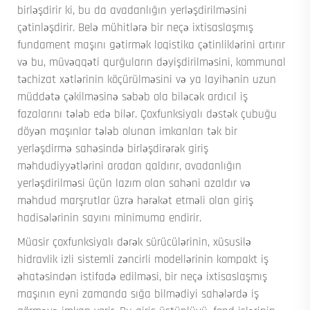
birləşdirir ki, bu da avadanlığın yerləşdirilməsini
çətinləşdirir. Belə mühitlərə bir neçə ixtisaslaşmış
fundament maşını gətirmək loqistika çətinliklərini artırır
və bu, müvəqqəti qurğuların dəyişdirilməsini, kommunal
təchizat xətlərinin köçürülməsini və ya layihənin uzun
müddətə çəkilməsinə səbəb ola biləcək ardıcıl iş
fazalarını tələb edə bilər. Çoxfunksiyalı dəstək çubuğu
döyən maşınlar tələb olunan imkanları tək bir
yerləşdirmə sahəsində birləşdirərək giriş
məhdudiyyətlərini aradan qaldırır, avadanlığın
yerləşdirilməsi üçün lazım olan sahəni azaldır və
məhdud marşrutlar üzrə hərəkət etməli olan giriş
hadisələrinin sayını minimuma endirir.
Müasir çoxfunksiyalı dərək sürücülərinin, xüsusilə
hidravlik izli sistemli zəncirli modellərinin kompakt iş
əhatəsindən istifadə edilməsi, bir neçə ixtisaslaşmış
maşının eyni zamanda sığa bilmədiyi sahələrdə iş