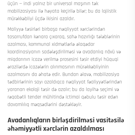
üçün — indi yalnız bir universal maşının tək
mobilizasiyası ilə həyata keçirilə bilər; bu da lojiistik
mürəkkəbliyi üçdə ikisini azaldır.
Maliyyə təsirləri birbaşa nəqliyyat xərclərindən
tasarrufdan kənara çıxaraq, sahə hazırlığı tələblərinin
azalması, kommunal xidmətlərlə əlaqədar
koordinasiyanın sadələşdirilməsi və avadanlıq növü və
miqdarının icazə verilmə prosesini təsir etdiyi hüquqi
ərazilərdə icazələrin alınmasının mürəkkəbliyinin
azalmasını da əhatə edir. Bundan əlavə, mobilizasiya
tədbirlərinin sayı azaldıqca nəqliyyat fəaliyyətlərindən
yaranan ekoloji təsir də azalır; bu da layihə seçimi və
rəqabətli tender mühitində ictimai qəbulu təsir edən
davamlılıq məqsədlərini dəstəkləyir.
Avadanlıqların birləşdirilməsi vasitəsilə
əhəmiyyətli xərclərin azaldılması