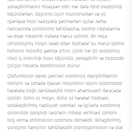
yerləşdirilməsini müəyyən edir. Hər dəfə fond avadanlığı
köçürülərkən, daşınma üçün hazırlanarkən və ya
işləməyə hazır vəziyyətə gətirilərkən işçilər zərbə
nəticəsində yaralanma təhlükəsinə, sıxılma nöqtələrinə
və digər mexaniki risklərə məruz qalırlar. Bir neçə
ixtisaslaşmış maşın tələb edən layihələr bu məruz qalma
hallarını müvafiq şəkildə artırır, çünki hər bir avadanlıq
növü iş ardıcıllığı boyu köçürülür, yerləşdirilir və torpaqda
çalışan heyətlə koordinasiya olunur.
Çoxfunksiyalı dərək çəkicləri avadanlıq dəyişikliklərinin
tezliyini və sahədə işləyən maşınların sayını azaltmaqla
hərəkətə bağlı təhlükəsizlik riskini əhəmiyyətli dərəcədə
azaldır. Daha az maşın, daha az hərəkət hadisəsi,
sadələşdirilmiş nəqliyyat sxemləri və işçilərlə avadanlıq
arasındakı qarşılıqlı təsirlərin mövqe verilməsi zamanı
baş vermə ehtimalının azalması deməkdir. Birləşdirilmiş
yanaşma həmçinin təhlükəsizlik planlaşdırmasını və alət