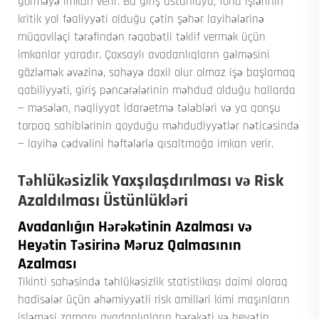
görməyə imkan verir. Bu giriş üstünlüyü, fond işlərinin
kritik yol fəaliyyəti olduğu çətin şəhər layihələrinə
müqaviləçi tərəfindən rəqabətli təklif vermək üçün
imkanlar yaradır. Çoxsaylı avadanlıqların gəlməsini
gözləmək əvəzinə, sahəyə daxil olur olmaz işə başlamaq
qabiliyyəti, giriş pəncərələrinin məhdud olduğu hallarda
— məsələn, nəqliyyat idarəetmə tələbləri və ya qonşu
torpaq sahiblərinin qoyduğu məhdudiyyətlər nəticəsində
— layihə cədvəlini həftələrlə qısaltmağa imkan verir.
Təhlükəsizlik Yaxşılaşdırılması və Risk
Azaldılması Üstünlükləri
Avadanlığın Hərəkətinin Azalması və
Heyətin Təsirinə Məruz Qalmasının
Azalması
Tikinti sahəsində təhlükəsizlik statistikası daimi olaraq
hadisələr üçün əhəmiyyətli risk amilləri kimi maşınların
işləməsi zamanı avadanlıqların hərəkəti və heyətin