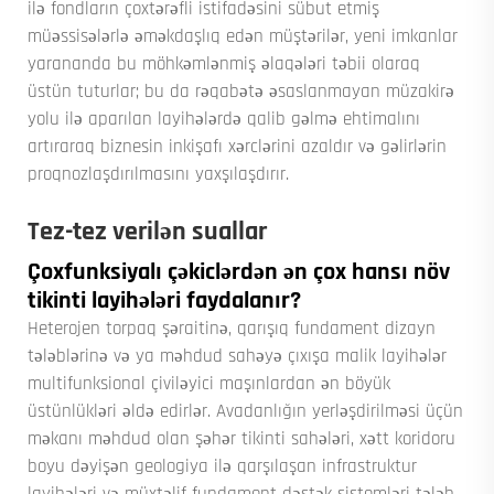
ilə fondların çoxtərəfli istifadəsini sübut etmiş
müəssisələrlə əməkdaşlıq edən müştərilər, yeni imkanlar
yarananda bu möhkəmlənmiş əlaqələri təbii olaraq
üstün tuturlar; bu da rəqabətə əsaslanmayan müzakirə
yolu ilə aparılan layihələrdə qalib gəlmə ehtimalını
artıraraq biznesin inkişafı xərclərini azaldır və gəlirlərin
proqnozlaşdırılmasını yaxşılaşdırır.
Tez-tez verilən suallar
Çoxfunksiyalı çəkiclərdən ən çox hansı növ
tikinti layihələri faydalanır?
Heterojen torpaq şəraitinə, qarışıq fundament dizayn
tələblərinə və ya məhdud sahəyə çıxışa malik layihələr
multifunksional çiviləyici maşınlardan ən böyük
üstünlükləri əldə edirlər. Avadanlığın yerləşdirilməsi üçün
məkanı məhdud olan şəhər tikinti sahələri, xətt koridoru
boyu dəyişən geologiya ilə qarşılaşan infrastruktur