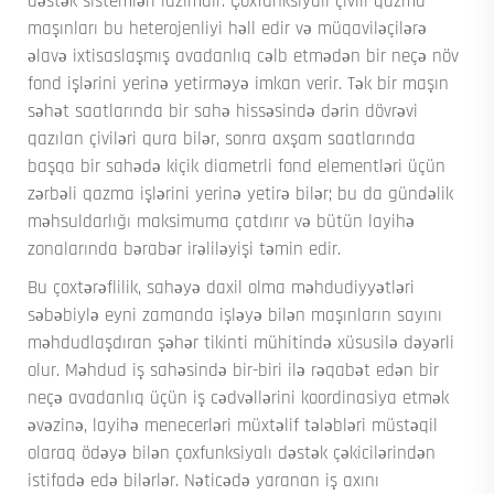
dəstək sistemləri lazımdır. Çoxfunksiyalı çivili qazma
maşınları bu heterojenliyi həll edir və müqaviləçilərə
əlavə ixtisaslaşmış avadanlıq cəlb etmədən bir neçə növ
fond işlərini yerinə yetirməyə imkan verir. Tək bir maşın
səhət saatlarında bir sahə hissəsində dərin dövrəvi
qazılan çiviləri qura bilər, sonra axşam saatlarında
başqa bir sahədə kiçik diametrli fond elementləri üçün
zərbəli qazma işlərini yerinə yetirə bilər; bu da gündəlik
məhsuldarlığı maksimuma çatdırır və bütün layihə
zonalarında bərabər irəliləyişi təmin edir.
Bu çoxtərəflilik, sahəyə daxil olma məhdudiyyətləri
səbəbiylə eyni zamanda işləyə bilən maşınların sayını
məhdudlaşdıran şəhər tikinti mühitində xüsusilə dəyərli
olur. Məhdud iş sahəsində bir-biri ilə rəqabət edən bir
neçə avadanlıq üçün iş cədvəllərini koordinasiya etmək
əvəzinə, layihə menecerləri müxtəlif tələbləri müstəqil
olaraq ödəyə bilən çoxfunksiyalı dəstək çəkicilərindən
istifadə edə bilərlər. Nəticədə yaranan iş axını