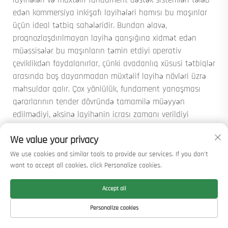
layihələri və müxtəlif fundament dəstək sistemləri tələb
edən kommersiya inkişafı layihələri hamısı bu maşınlar
üçün ideal tətbiq sahələridir. Bundan əlavə,
proqnozlaşdırılmayan layihə qarışığına xidmət edən
müəssisələr bu maşınların təmin etdiyi operativ
çeviklikdən faydalanırlar, çünki avadanlıq xüsusi tətbiqlər
arasında boş dayanmadan müxtəlif layihə növləri üzrə
məhsuldar qalır. Çox yönlülük, fundament yanaşması
qərarlarının tender dövründə tamamilə müəyyən
edilmədiyi, əksinə layihənin icrası zamanı verildiyi
layihələrdə xüsusilə dəyərli olur.
We value your privacy
Multifunksional çiviləyici maşınlar xüsusi
We use cookies and similar tools to provide our services. If you don't
avadanlıqla müqayisədə performans
want to accept all cookies, click Personalize cookies.
imkanları baxımından necə
qiymətləndirilir?
Accept all
Müasir çoxfunksiyalı dəyənək çəkicləri, hər bir iş rejimində
Personalize cookies
xüsusi təyinatlı avadanlıqların performansına müqayisə