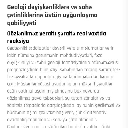
Geoloji dəyişkənliklərə və sahə
çətinliklərinə üstün uyğunlaşma
qabiliyyəti
Gözlənilməz yeraltı şəraitə real vaxtda
reaksiya
Geotexniki tədqiqatlar dəyərli yeraltı məlumatlar verir,
lakin nümunə götürmənin məhdudiyyətləri, fəza
dəyişkənliyi və təbii geoloji formasiyaların özünəməxsus
proqnozlaşdırıla bilməzliyi səbəbindən torpaq şəraiti tez-
tez əvvəlcədən aparılan qiymətləndirmələrdən kənara
çıxır. Müştərilər xüsusi avadanlıqları müxtəlif şəraitlər
üçün optimallaşdırılmış olmasına baxmayaraq
gözlənilməz qaya təbəqələri, su tutan zonalar və ya
sabitsiz torpaqlarla qarşılaşdıqda layihənin gecikməsi və
büdcənin aşımı çox vaxt baş verir, çünki alternativ
avadanlıq tapılmalı və sahəyə çatdırılmalıdır.
Çoxfunksiyalı palçıq sürücüləri bu riski azaldır, çünki