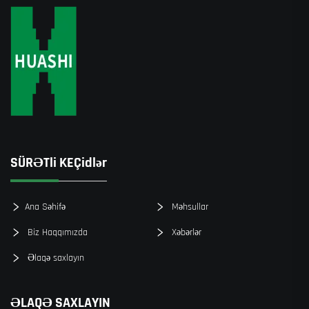
SÜRƏTli KEÇidlər
Ana Səhifə
Məhsullar
Biz Haqqımızda
Xəbərlər
Əlaqə saxlayın
ƏLAQƏ SAXLAYIN