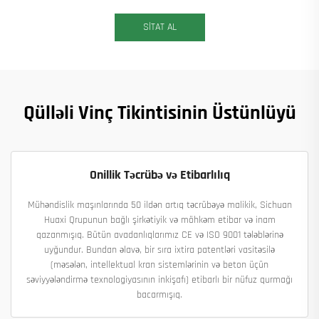
SİTAT AL
Qülləli Vinç Tikintisinin Üstünlüyü
Onillik Təcrübə və Etibarlılıq
Mühəndislik maşınlarında 50 ildən artıq təcrübəyə malikik, Sichuan
Huaxi Qrupunun bağlı şirkətiyik və möhkəm etibar və inam
qazanmışıq. Bütün avadanlıqlarımız CE və ISO 9001 tələblərinə
uyğundur. Bundan əlavə, bir sıra ixtira patentləri vasitəsilə
(məsələn, intellektual kran sistemlərinin və beton üçün
səviyyələndirmə texnologiyasının inkişafı) etibarlı bir nüfuz qurmağı
bacarmışıq.