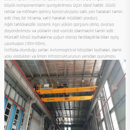
böyük komponentlərin quraşdırılması üçün ideal həlldir. Güclü
relslər və möhkəm qantry konstruksiyası səlis yan hərəkəti təmin
edir (heç bir titrəmə, xətti hərəkət müddəti yoxdur).
Ağıllı təhlükəsizlik sistemi: Aşırı yükün qarşısını alma, avariya
dayandırılması və yüklərin real vaxtda izlənməsini təmin edir.
Müxtəlif körpü layihələrinə uyğun olaraq fərdiləşdirilə bilən açılış
uzunluqları (10m-50m).
İstifadə olunduğu yerlər: Avtomagistral körpüləri layihələri, dəmir
yolu viadukları və liman infrastrukturunun yenidən qurulması.