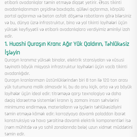
etibarlı avadanlıqlar təmin etməyə diqqət yetirir. Əsas tikinti
avadanlıqlarımızın çeşidinə baxdıqda, qülləvi qıçlarımızı, körpülü
portal qıçlarımızı və beton asfalt döşəmə robotlarını görə bilərsiniz
və bu, dünya üzrə infrastruktur, bina və yol tikinti layihələri üçün
yüksək keyfiyyətli və etibarlı avadanlıqlara verdiyimiz əminliyi izah
edir.
1. Huashi Quraşın Kranı: Ağır Yük Qaldırın, Təhlükəsiz
İşləyin
Quraşın kranımız yüksək binalar, elektrik stansiyaları və xüsusi
təyinatlı böyük miqyaslı infrastruktur layihələri üçün vacib tikinti
avadanlığıdır.
Quraşın kranlarımızın üstünlüklərindən biri 8 ton ilə 120 ton arası
yük tutumuna malik olmasıdır ki, bu da onu kiçik, orta və ya böyük
layihələr üçün ideal edir; titrəməyə qarşı texnologiya və daha
dəqiq idarəetmə sistemləri kranın iş zamanı insan səhvlərini
minimuma endirməyə, materialların və işçilərin təhlükəsizliyini
təmin etməyə kömək edir; korroziyaya davamlı poladdan ibarət
konstruksiya və hava şəraitinə davamlı elektrik komponentləri isə
(nəm mühitdə və ya sahil zonalarında belə) uzun xidmət müddətini
təmin edir.