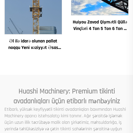
Huiyou Zavod Qiymətli Qüllə
Vinçləri 4 Ton 5 Ton 6 Ton 8
Ton Modellər İnşaat Sahələri
Əl ilə idarə olunan pallat
üçün
noqqu Yeni vəziyyət Əsas
komponentlər Motor
Redüktor Dişli Laqer Nasos
Motoru Etibarlı yükləmə
daxildir
Huashi Machinery: Premium tikinti
avadanlıqları üçün etibarlı mənbəyiniz
Etibarlı, yüksək keyfiyyətli tikinti avadanlıqları baxımından Huashi
Machinery aparıcı istehsalatçı kimi tanınır. Ağır şəraitdə işləmək
üçün uzun illik təcrübəyə malik olan şirkətimiz, məhsuldarlığa, iş
yerində təhlükəsizliyə və çətin tikinti sahələrinin şəraitinə uyğun