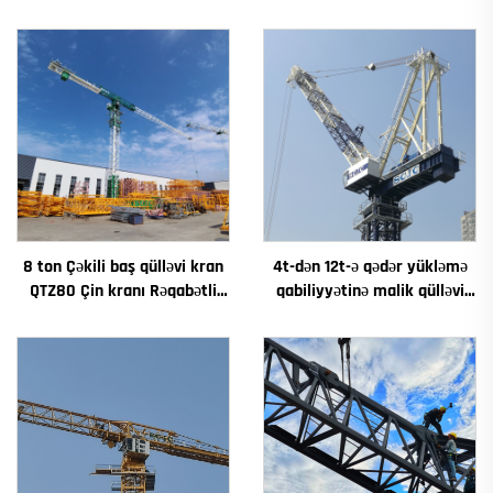
8 ton Çəkili baş qülləvi kran
4t-dən 12t-ə qədər yükləmə
QTZ80 Çin kranı Rəqabətli
qabiliyyətinə malik qülləvi
qiymətə
kran Yeni dişli qutusu dişli
motorlaşdırıcı əsas