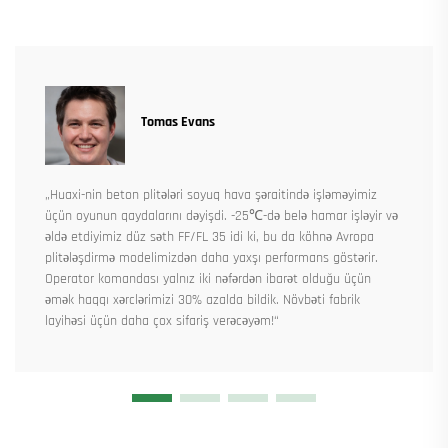
Tomas Evans
„Huaxi-nin beton plitələri soyuq hava şəraitində işləməyimiz
üçün oyunun qaydalarını dəyişdi. -25℃-də belə hamar işləyir və
əldə etdiyimiz düz səth FF/FL 35 idi ki, bu da köhnə Avropa
plitələşdirmə modelimizdən daha yaxşı performans göstərir.
Operator komandası yalnız iki nəfərdən ibarət olduğu üçün
əmək haqqı xərclərimizi 30% azalda bildik. Növbəti fabrik
layihəsi üçün daha çox sifariş verəcəyəm!“