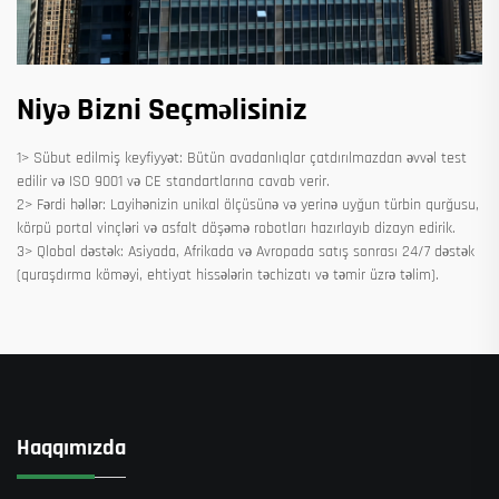
Niyə Bizni Seçməlisiniz
1> Sübut edilmiş keyfiyyət: Bütün avadanlıqlar çatdırılmazdan əvvəl test
edilir və ISO 9001 və CE standartlarına cavab verir.
2> Fərdi həllər: Layihənizin unikal ölçüsünə və yerinə uyğun türbin qurğusu,
körpü portal vinçləri və asfalt döşəmə robotları hazırlayıb dizayn edirik.
3> Qlobal dəstək: Asiyada, Afrikada və Avropada satış sonrası 24/7 dəstək
(quraşdırma köməyi, ehtiyat hissələrin təchizatı və təmir üzrə təlim).
Haqqımızda