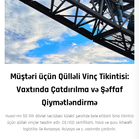
Müştəri üçün Qülləli Vinç Tikintisi:
Vaxtında Çatdırılma və Şəffaf
Qiymətləndirmə
Huaxi-nin 50 illik dövlət təcrübəsi küləkli şəraitdə belə etibarlı bina tikintisi
üçün qülləli vinçlər təqdim edir. CE/ISO sertifikatlı, hava və quru ikitərəfli
logistika ilə Avropaya, Asiyaya və s. vaxtında çatdırılır.