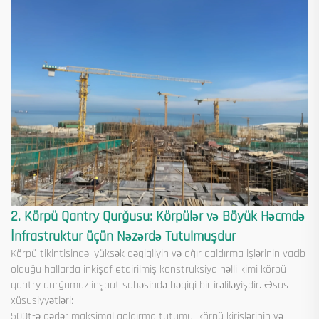
2. Körpü Qantry Qurğusu: Körpülər və Böyük Həcmdə
İnfrastruktur üçün Nəzərdə Tutulmuşdur
Körpü tikintisində, yüksək dəqiqliyin və ağır qaldırma işlərinin vacib
olduğu hallarda inkişaf etdirilmiş konstruksiya həlli kimi körpü
qantry qurğumuz inşaat sahəsində həqiqi bir irəliləyişdir. Əsas
xüsusiyyətləri:
500t-ə qədər maksimal qaldırma tutumu, körpü kirişlərinin və