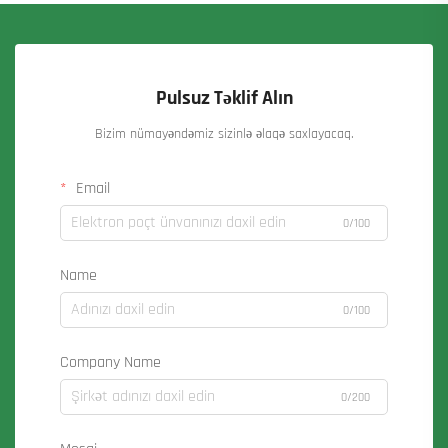
Pulsuz Təklif Alın
Bizim nümayəndəmiz sizinlə əlaqə saxlayacaq.
Email
0/100
Name
0/100
Company Name
0/200