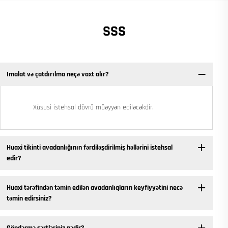
SSS
Imalat və çatdırılma neçə vaxt alır?
Xüsusi istehsal dövrü müəyyən ediləcəkdir.
Huaxi tikinti avadanlığının fərdiləşdirilmiş həllərini istehsal
edir?
Huaxi tərəfindən təmin edilən avadanlıqların keyfiyyətini necə
təmin edirsiniz?
Göndərmə şərtləriniz nədir?