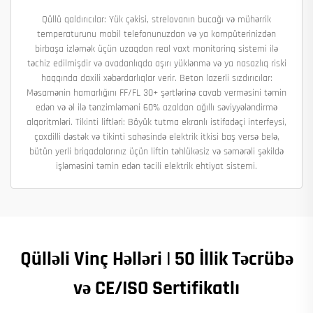
Qüllü qaldırıcılar: Yük çəkisi, strelovanın bucağı və mühərrik
temperaturunu mobil telefonunuzdan və ya kompüterinizdən
birbaşa izləmək üçün uzaqdan real vaxt monitorinq sistemi ilə
təchiz edilmişdir və avadanlıqda aşırı yüklənmə və ya nasazlıq riski
haqqında daxili xəbərdarlıqlar verir. Beton lazerli sızdırıcılar:
Məsamənin hamarlığını FF/FL 30+ şərtlərinə cavab verməsini təmin
edən və əl ilə tənzimləməni 60% azaldan ağıllı səviyyələndirmə
alqoritmləri. Tikinti liftləri: Böyük tutma ekranlı istifadəçi interfeysi,
çoxdilli dəstək və tikinti sahəsində elektrik itkisi baş versə belə,
bütün yerli briqadalarınız üçün liftin təhlükəsiz və səmərəli şəkildə
işləməsini təmin edən təcili elektrik ehtiyat sistemi.
Qülləli Vinç Həlləri | 50 İllik Təcrübə
və CE/ISO Sertifikatlı