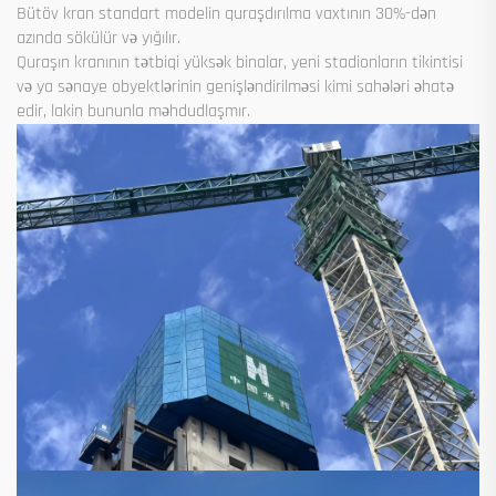
Bütöv kran standart modelin quraşdırılma vaxtının 30%-dən
azında sökülür və yığılır.
Quraşın kranının tətbiqi yüksək binalar, yeni stadionların tikintisi
və ya sənaye obyektlərinin genişləndirilməsi kimi sahələri əhatə
edir, lakin bununla məhdudlaşmır.