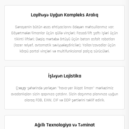
Layihəyə Uyğun Kompleks Aralıq
Sənayenin bütün əsas ehtiyaclarını ödəyən məhsullarımız var:
Göyərtmələr/limanlar üçün qüllə vinçləri; Fasad/lift şaftı işləri üçün
tikinti liftləri; Dəqiq mərtəbə örtüyü üçün beton asfalt robotları
(lazer relyef, avtomatik səviyyələşdiricilər); Yollar/zavodlar üçün
körpü portal vinçləri və multifunksional palçıq sürücüləri.
İşləyən Lojistika
Çэнду şəhərində yerləşən "hava-yer ikiqat liman" mərkəzimiz
avadanlıqları sizin qapınıza çatdırır. Sizin daşınma planınıza uyğun
olaraq FOB, EXW, CIF və DDP şərtlərini təklif edirik.
Ağıllı Texnologiya və Təminat