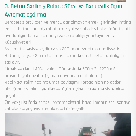
3. Beton Sərilmiş Robot: Sürət və Bərabərlik üçün
Avtomatlaşdırma
Bərabərsiz örtükdən və məhsuldar olmayan əmək işlərindən imtina
edin — beton sərilmiş robotumuz yol və sahə layihələri üçün tikinti
avadanlığında məhsuldarlığı və səmərəliliyi yeni təyin edir.
Xüsusiyyətləri:
Avtomatik səviyyələşdirmə və 360° manevr etmə qabiliyyəti:
Bütün iş boyu ±2 mm tolerans daxilində sabit beton qalınlığını
saxlayır.
Əmək xərclərini 40% azaldır: Gün ərzində 500 m² - 1200 m²
arasında yol düzəldir (işinizin növündən asılı olaraq).
Real vaxt rejimində məlumat paylaşımı: Tərəqqinizin nə qədər
olduğunu asanlıqla yeniləmək üçün layihə idarəetmə sisteminə
qoşulur.
Ən yaxşı istifadə sahəsi: Avtomagistral, hava limanı piste, sənaye
sahələri və yaşayış kompleksləri üçün yollar.