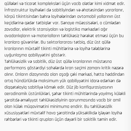
qüllələri və ticarət kompleksləri üçün vacib alətlər kimi xidmət edir.
İnfrastruktur layihələri də sabitliyindən və əhatəsindən yararlanır,
körpü tikintisindən bəhrə layihələrindən avtomobil yollarının üst
keçidlərinə qədər tətbiqlər var. Sənaye müəssisələri, o cümlədən
zavodlar, elektrik stansiyaları və logistika mərkəzləri ağır
avadanlıqların və materialların təhlükəsiz hərəkət etməsi üçün bu
kranlara güvənirlər. Bu sektorlararası tətbiq, düz üst qüllə
kranlarının müxtəlif tikinti mühitlərinə və layihə tələblərinə
uyğunlaşma qabiliyyətini göstərir.
Təhlükəsizlik və sabitlik, düz üst qüllə kranlarının müstəsna
performans göstərdiyi sahələrdə kran seçimi zamanı kritik nəzərə
alınır. Onların dizaynında olan aşağı çəki mərkəzi, hətta həddindən
artıq hündürlükdə maksimum yük qabiliyyətini idarə edərkən də
diqqətəlayiq sabitliyə kömək edir. Düz jib konfiqurasiyasının
aerodinamik üstünlükləri, şəhər tikinti mühitlərində yayılmış küləkli
şəraitdə əməliyyat təhlükəsizliyinin qorunmasında vacib bir amil
olan külək müqavimətini minimuma endirir. Bu təhlükəsizlik
xüsusiyyətləri müxtəlif hava şəraitində yüksəklikdə işləyən layihə
rəhbərləri və tikinti qrupları üçün dəyərli bir sakitlik təmin edir.