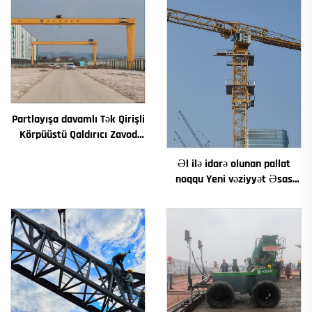
Partlayışa davamlı Tək Qirişli
Körpüüstü Qaldırıcı Zavod
Qaldırıcısı 2/3.2/8/10/16t
Əl ilə idarə olunan pallat
Hərəkətli Körpü Qaldırıcısı
noqqu Yeni vəziyyət Əsas
Mini Puente Grua Qiyməti
komponentlər Motor
Redüktor Dişli Laqer Nasos
Motoru Etibarlı yükləmə
daxildir