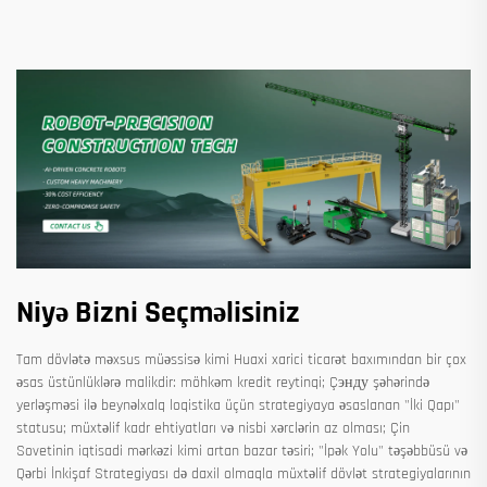
Niyə Bizni Seçməlisiniz
Tam dövlətə məxsus müəssisə kimi Huaxi xarici ticarət baxımından bir çox
əsas üstünlüklərə malikdir: möhkəm kredit reytinqi; Çэнду şəhərində
yerləşməsi ilə beynəlxalq loqistika üçün strategiyaya əsaslanan "İki Qapı"
statusu; müxtəlif kadr ehtiyatları və nisbi xərclərin az olması; Çin
Sovetinin iqtisadi mərkəzi kimi artan bazar təsiri; "İpək Yolu" təşəbbüsü və
Qərbi İnkişaf Strategiyası də daxil olmaqla müxtəlif dövlət strategiyalarının