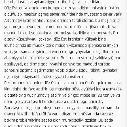
bərabərlaşa biləcəyi əməliyyat etibarlılığı ilə həll edirlər.
Düz üst qüllə kranlarının kompakt dizaynı, tikinti sahəsinin üstün
olduğu sıx məskunlaşmış şəhər mühitlərində müstəsna dəyər verir.
Alternativ kran konfiqurasiyalarından fərqli olaraq, bu maşınlar bir
yük maşını mexanizmi olmadan düz bir üfüqi bir jibə malikdir və
məhdud tikinti sahələrində optimal yerləşdirilmə imkanı verir. Bu
dizayn xüsusiyyəti, çoxsaylı düz üst kranların yüksək bina
layihələrində jib müdaxiləsi olmadan yaxınlıqda işləməsinə imkan
verir, yer səmərəliliyinin ən vacib olduğu göydələn inkişafları üçün
əhəmiyyətli üstünlüklər yaradır. Bu kranları strateji şəkildə yığmaq
qabiliyyəti, qaldırma qabiliyyətini qoruyaraq məhdud torpaq
sahəsini optimallaşdırmağın vacib olduğu şaquli tikinti layihələri
üçün oyun dəyişən bir xüsusiyyəti təmsil edir.
Performans imkanları düz üst qüllə kranlarını üstün qaldırma həllər
kimi daha da fərqləndirir. Bu maşınlar böyük yükləri idarə etməkdə
diqqətəlayiq güc nümayiş etdirir və bir çox modelləri 20 ton və ya
daha çox yükü təsirli hündürlüklərə qaldırmağa qadirdir.
Sadələşdirilmiş jib quruluşu həm əməliyyat səmərəliliyinə, həm də
mexaniki etibarlılığa töhfə verir, digər kran növlərində tez-tez
baxım problemlərinə səbəb olan mürəkkəbliyi azaldır. Bu sadə
dizayn daha sürətli quruluş prosedurlarına, azaldılmış baxım