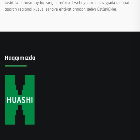
təsiri ilə birbaşa fayda; zəngin, müxtəlif və beynəlxalq səviyyədə rəqabət
aparan regional xüsusi sənaye ehtiyatlarından gələn üstünlüklər.
Haqqımızda