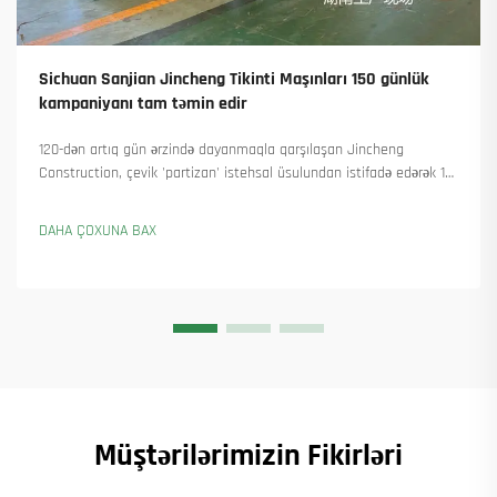
Sichuan Sanjian Jincheng Tikinti Maşınları 150 günlük
kampaniyanı tam təmin edir
120-dən artıq gün ərzində dayanmaqla qarşılaşan Jincheng
Construction, çevik 'partizan' istehsal üsulundan istifadə edərək 18
qülləvi kran təhvil verdi və 45-dən artıq yeni sifariş əldə etdi. Onların
necə istehsalı davam etdirdiyini görün. Ətraflı məlumat alın.
DAHA ÇOXUNA BAX
Müştərilərimizin Fikirləri