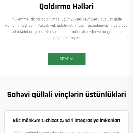
Qaldırma Həlləri
Mükəmməl tikinti qaldırılması üçün yüksək keyfiyyətli düz üst qüllə
kranlarını kəşf edin. Yüksək yük qabiliyyətini, ağıllı texnologiyasını və qlobal
tətbiqlərini araşdırın. Əsas markaları müqayisə edin və bu gün ideal
vinçünüzü tapın!
SİTAT AL
Sahəvi qülləli vinçlərin üstünlükləri
Güc möhkəm təchizat zənciri inteqrasiya imkanları