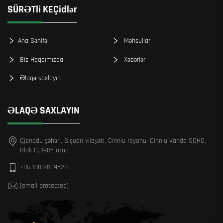
SÜRƏTli KEÇidlər
Ana Səhifə
Məhsullar
Biz Haqqımızda
Xəbərlər
Əlaqə saxlayın
ƏLAQƏ SAXLAYIN
Çjenddu şəhəri, Sıçuan vilayəti, Cinniu rayonu, Cinniu Vanda SOHO,
Blok D, 1905 otaq
+86-18884139528
[email protected]