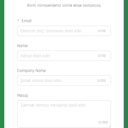
Bizim nümayəndəmiz sizinlə əlaqə saxlayacaq.
Email
0/100
Name
0/100
Company Name
0/200
Mesaj
0/1000