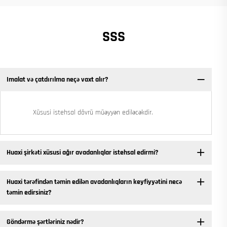
SSS
Imalat və çatdırılma neçə vaxt alır?
Xüsusi istehsal dövrü müəyyən ediləcəkdir.
Huaxi şirkəti xüsusi ağır avadanlıqlar istehsal edirmi?
Huaxi tərəfindən təmin edilən avadanlıqların keyfiyyətini necə
təmin edirsiniz?
Göndərmə şərtləriniz nədir?