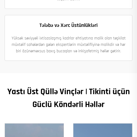
Tələbə və Xərc Üstünlükləri
Yüksək səviyyəli ixtisaslaşmış kadrlar ehtiyatına malik olan təşkilat
müxtəlif sahələrdən gələn ekspertlərin müxtəlifliyinə malikdir və hər
biri özünəməxsus baxış bucaqları və inkişafetmiş həllər gətirir.
Yastı Üst Qüllə Vinçlər | Tikinti üçün
Güclü Köndərli Həllər