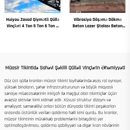
Huiyou Zavod Qiymətli Qüllə
Vibrasiya Döşəmə Dökmə
Vinçləri 4 Ton 5 Ton 6 Ton 8
Beton Lazer Ştalası Beton
Ton Modellər İnşaat Sahələri
Ştalası Avtomatik Döşəmə
üçün
Düzləmə Maşını Düzləmə Yol
Quraşdırma Maşını
Müasir Tikintidə Sahəvi Şəkilli Qülləli Vinçlərin Əhəmiyyəti
Düz üst qüllə kranları müasir tikinti layihələrində əsas rol oynayır,
yüksək binaların, şəhər infrastrukturunun və böyük miqyaslı
sənaye müəssisələrinin inkişafı ilə məşğul olan tikintiçilər üçün
əvəzsiz aktivlər kimi xidmət edir. Xüsusi struktur dizaynı və
əməliyyat səmərəliliyi onları bütün dünyada tikinti peşəkarları
arasında üstünlük verilən qaldırma həlli kimi qurdu. Bu kranlar,
müasir tikintinin mürəkkəb problemlərini birləşdirici yer
optimallaşdırılması, qaldırma qabiliyyəti və digər kran növlərinin