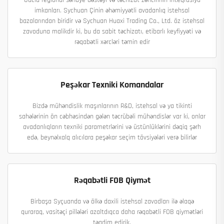
Güclü regional sənaye dəstəyi və təchizat zəncirinin inteqrasiya
imkanları. Sychuan Çinin əhəmiyyətli avadanlıq istehsal
bazalarından biridir və Sychuan Huaxi Trading Co., Ltd. öz istehsal
zavoduna malikdir ki, bu da sabit təchizatı, etibarlı keyfiyyəti və
rəqabətli xərcləri təmin edir
Peşəkar Texniki Komandalar
Bizdə mühəndislik maşınlarının R&D, istehsal və ya tikinti
sahələrinin ön cəbhəsindən gələn təcrübəli mühəndislər var ki, onlar
avadanlıqların texniki parametrlərini və üstünlüklərini dəqiq şərh
edə, beynəlxalq alıcılara peşəkar seçim tövsiyələri verə bilirlər
Rəqabətli FOB Qiymət
Birbaşa Syçuanda və ölkə daxili istehsal zavodları ilə əlaqə
quraraq, vasitəçi pillələri azaltdıqca daha rəqabətli FOB qiymətləri
təqdim edirik.