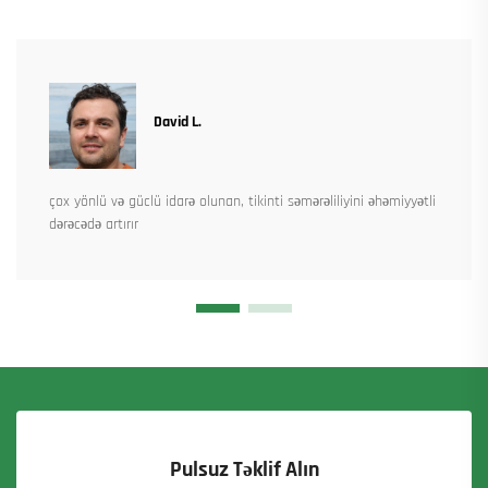
David L.
çox yönlü və güclü idarə olunan, tikinti səmərəliliyini əhəmiyyətli
dərəcədə artırır
Pulsuz Təklif Alın