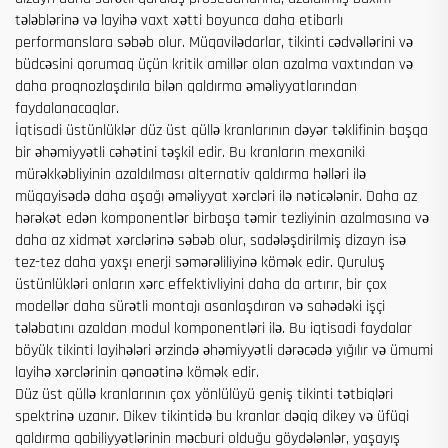
tələblərinə və layihə vaxt xətti boyunca daha etibarlı
performanslara səbəb olur. Müqavilədarlar, tikinti cədvəllərini və
büdcəsini qorumaq üçün kritik amillər olan azalma vaxtından və
daha proqnozlaşdırıla bilən qaldırma əməliyyatlarından
faydalanacaqlar.
İqtisadi üstünlüklər düz üst qüllə kranlarının dəyər təklifinin başqa
bir əhəmiyyətli cəhətini təşkil edir. Bu kranların mexaniki
mürəkkəbliyinin azaldılması alternativ qaldırma həlləri ilə
müqayisədə daha aşağı əməliyyat xərcləri ilə nəticələnir. Daha az
hərəkət edən komponentlər birbaşa təmir tezliyinin azalmasına və
daha az xidmət xərclərinə səbəb olur, sadələşdirilmiş dizayn isə
tez-tez daha yaxşı enerji səmərəliliyinə kömək edir. Quruluş
üstünlükləri onların xərc effektivliyini daha da artırır, bir çox
modellər daha sürətli montajı asanlaşdıran və sahədəki işçi
tələbatını azaldan modul komponentləri ilə. Bu iqtisadi faydalar
böyük tikinti layihələri ərzində əhəmiyyətli dərəcədə yığılır və ümumi
layihə xərclərinin qənaətinə kömək edir.
Düz üst qüllə kranlarının çox yönlülüyü geniş tikinti tətbiqləri
spektrinə uzanır. Dikev tikintidə bu kranlar dəqiq dikey və üfüqi
qaldırma qabiliyyətlərinin məcburi olduğu göydələnlər, yaşayış