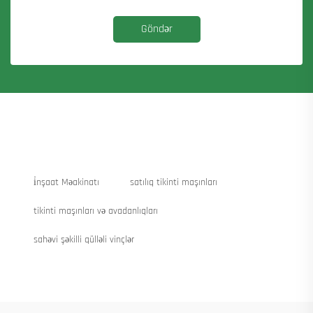
Göndər
i̇nşaat Məakinatı
satılıq tikinti maşınları
tikinti maşınları və avadanlıqları
sahəvi şəkilli qülləli vinçlər