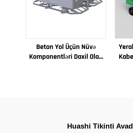
Beton Yol Üçün Nüvə
Yera
Komponentləri Daxil Olan
Kabe
İri Miqyaslı Lazor
Üfüq
Düzləşdirmə Maşını
İstismar Vibrator Sürətli
Rejim Mühərrik
Huashi Tikinti Avad