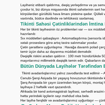
Layihəniz etibarlı qaldırma, dəqiq yerləşdirmə və ya səmə
çoxdur ki, biz dünya miqyasında tikinti sahələrinin sərt
körpülərdən gürültülü hava limanı pisteinə qədər. Qülləli 
vaxtında, büdcə daxilində və təhlükəsiz saxlamaq.
Tikinti Sahəsi Çətinliklərindən İmtina
Hər bir tikinti layihəsinin öz problemləri var — sıx müddə
hazırlanıb:
Sıx müddətləri qabaqlayın
: Avtomatlaşdırma (sensorla i
xətalı proseslərə görə artıq təxirə salınmalar yoxdur.
Çətin şəraitlərə uyğunlaşma
: Havağa davamlı polad çərç
təmir üçün daha az dayanma müddəti deməkdir.
Dəqiqlik riskini aradan qaldırın
: 100 metr hündürlükdə 50
maşınlarımız millimetrik dəqiqlik təmin edir. Qabarların 
Bütün Dünyada Layihələr Tərəfindən E
​
Tikinti avadanlıqlarımız yalnız zavodlarda test edilmir 
Cənubi-Şərqi Asiyada bir yaşayış hovuzunun tikintisində k
Şərq Avropada bir çayın üzərindən keçən körpü, montaj hi
layihəyə 2 həftəlik vaxt qazandırdı.
Afrikada bir kənd avtomagistralı layihəsi, sərhədli ərazi
hətta yerindəki işçilərin sayı məhdud olsa belə.
Hər layihə fərqlidir və avadanlıqlarımız uyğunlaşır — çünki