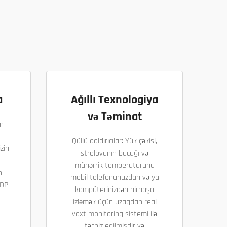
a
Ağıllı Texnologiya
və Təminat
n
Qüllü qaldırıcılar: Yük çəkisi,
zin
strelovanın bucağı və
mühərrik temperaturunu
n
mobil telefonunuzdan və ya
DDP
kompüterinizdən birbaşa
izləmək üçün uzaqdan real
vaxt monitorinq sistemi ilə
təchiz edilmişdir və