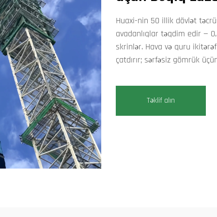
Huaxi-nin 50 illik dövlət təcr
avadanlıqlar təqdim edir — 0
skrinlər. Hava və quru ikitərəf
çatdırır; sərfəsiz gömrük üçü
Təklif alın