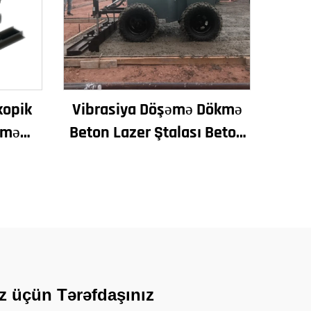
kopik
Vibrasiya Döşəmə Dökmə
əmə
Beton Lazer Ştalası Beton
azer
Ştalası Avtomatik Döşəmə
Döşəmə
Düzləmə Maşını Düzləmə
Yol Quraşdırma Maşını
iz üçün Tərəfdaşınız