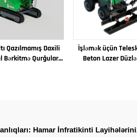
ltı Qazılmamış Daxili
İşləmək üçün Teles
l Bərkitmə Qurğuları
Beton Lazer Düzl
i İstiqamətli Qazma
Maşını Qurğuşun L
Maşını
Ştalı Maşını Beton 
üçün
anlıqları: Hamar İnfratikinti Layihələrin