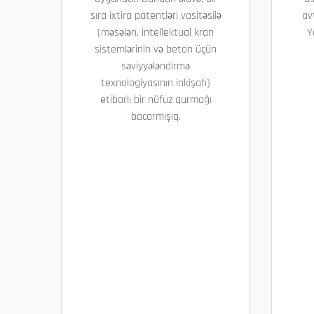
sıra ixtira patentləri vasitəsilə
av
(məsələn, intellektual kran
Y
sistemlərinin və beton üçün
səviyyələndirmə
texnologiyasının inkişafı)
etibarlı bir nüfuz qurmağı
bacarmışıq.