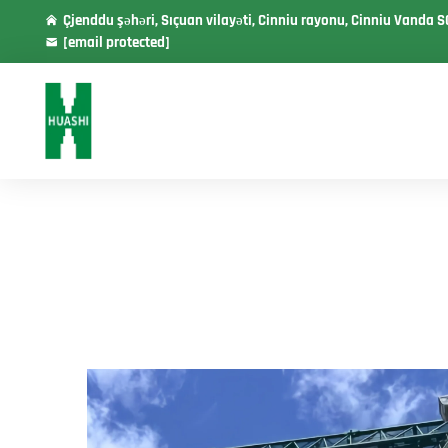
Çjenddu şəhəri, Sıçuan vilayəti, Cinniu rayonu, Cinniu Vanda S
[email protected]