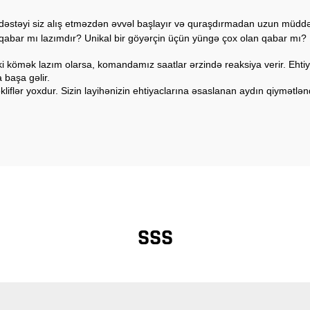
in dəstəyi siz alış etməzdən əvvəl başlayır və quraşdırmadan uzun müd
abar mı lazımdır? Unikal bir göyərçin üçün yüngə çox olan qabar mı? Bi
i kömək lazım olarsa, komandamız saatlar ərzində reaksiya verir. Ehtiy
 başa gəlir.
kliflər yoxdur. Sizin layihənizin ehtiyaclarına əsaslanan aydın qiymətlə
SSS