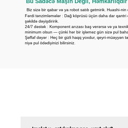
Bu Sadəcə Maşın Değil, Həmkarlıqdır
​
​
Biz sizə bir qabar və ya robot satıb getmirik. Huashi-n
Fərdi tənzimləmələr
: Dağ köprüsü üçün daha dar qantri q
şəkildə dəyişdiririk.
24/7 dəstək
: Komponent arızası baş verərsə və ya texnik
minimum olsun — çünki hər bir işləməz gün sizə pul baha
Şəffaf dəyər
: Heç bir gizli haqq yoxdur, qeyri-müəyyən tə
niyə pul ödədiyinizi bilirsiniz.