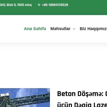
OHO, Blok D, 1905 otaq
+86-18884139528
Ana Səhifə
Məhsullar
Biz Haqqımız
Beton Döşəmə: Q
üçün Dəqiq Laze