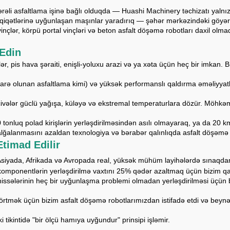
rəli asfaltlama işinə bağlı olduqda — Huashi Machinery təchizatı yalnız 
 həqiqətlərinə uyğunlaşan maşınlar yaradırıq — şəhər mərkəzindəki göyər
vinçlər, körpü portal vinçləri və beton asfalt döşəmə robotları daxil ol
 Edin
tlər, pis hava şəraiti, enişli-yoluxu arazi və ya xəta üçün heç bir imkan
darə olunan asfaltlama kimi) və yüksək performanslı qaldırma əməliyyat
ivələr güclü yağışa, küləyə və ekstremal temperaturlara dözür. Möhkəm
 tonluq polad kirişlərin yerləşdirilməsindən asılı olmayaraq, ya da 20
dalğalanmasını azaldan texnologiya və bərabər qalınlıqda asfalt döşəmə 
timad Edilir
– Asiyada, Afrikada və Avropada real, yüksək mühüm layihələrdə sınaqdan
omponentlərin yerləşdirilmə vaxtını 25% qədər azaltmaq üçün bizim qaldı
ssələrinin heç bir uyğunlaşma problemi olmadan yerləşdirilməsi üçün bi
ni örtmək üçün bizim asfalt döşəmə robotlarımızdan istifadə etdi və beyn
 tikintidə "bir ölçü hamıya uyğundur" prinsipi işləmir.