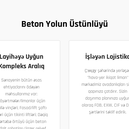
Beton Yolun Üstünlüyü
Layihəyə Uyğun
İşləyən Lojistik
Kompleks Aralıq
Çэнду şəhərində yerləşə
"hava-yer ikiqat liman"
Sənayenin bütün əsas
mərkəzimiz avadanlıqları si
ehtiyaclarını ödəyən
qapınıza çatdırır. Sizin
məhsullarımız var:
daşınma planınıza uyğu
öyərtmələr/limanlar üçün
olaraq FOB, EXW, CIF və 
llə vinçləri; Fasad/lift şaftı
şərtlərini təklif edirik.
əri üçün tikinti liftləri; Dəqiq
ərtəbə örtüyü üçün beton
falt robotları (lazer relyef,