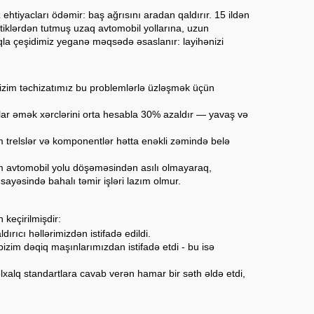
ehtiyacları ödəmir: baş ağrısını aradan qaldırır. 15 ildən
tiklərdən tutmuş uzaq avtomobil yollarına, uzun
maqla çeşidimiz yeganə məqsədə əsaslanır: layihənizi
. Bizim təchizatımız bu problemlərlə üzləşmək üçün
lar əmək xərclərini orta hesabla 30% azaldır — yavaş və
 trelslər və komponentlər hətta enəkli zəmində belə
 km avtomobil yolu döşəməsindən asılı olmayaraq,
sayəsində bahalı təmir işləri lazım olmur.
 keçirilmişdir:
rıcı həllərimizdən istifadə edildi.
zim dəqiq maşınlarımızdan istifadə etdi - bu isə
əlxalq standartlara cavab verən hamar bir səth əldə etdi,