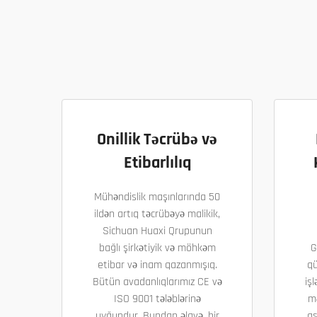
Onillik Təcrübə və
Etibarlılıq
Mühəndislik maşınlarında 50
ildən artıq təcrübəyə malikik,
Sichuan Huaxi Qrupunun
bağlı şirkətiyik və möhkəm
G
etibar və inam qazanmışıq.
qü
Bütün avadanlıqlarımız CE və
işl
ISO 9001 tələblərinə
m
uyğundur. Bundan əlavə, bir
as