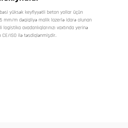
übəsi yüksək keyfiyyətli beton yollar üçün
,5 mm/m dəqiqliyə malik lazerlə idarə olunan
li logistika avadanlıqlarınızı vaxtında yerinə
n CE/ISO ilə təsdiqlənmişdir.