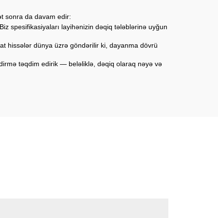
dət sonra da davam edir:
z spesifikasiyaları layihənizin dəqiq tələblərinə uyğun
at hissələr dünya üzrə göndərilir ki, dayanma dövrü
ndirmə təqdim edirik — beləliklə, dəqiq olaraq nəyə və