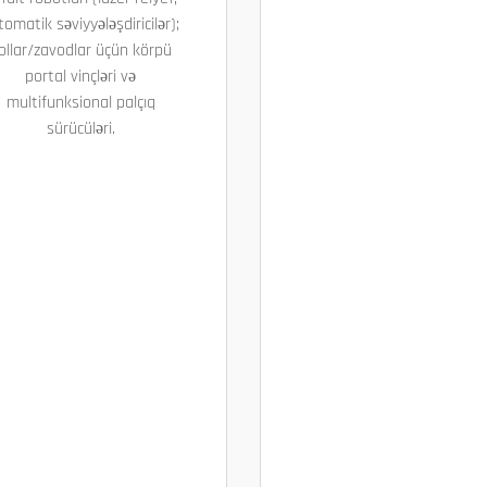
tomatik səviyyələşdiricilər);
ollar/zavodlar üçün körpü
portal vinçləri və
multifunksional palçıq
sürücüləri.