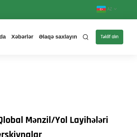
AZ
da
Xəbərlər
Əlaqə saxlayın
Təklif alın
lobal Mənzil/Yol Layihələri
rskiynalar