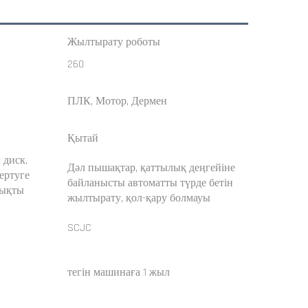
Жылтырату роботы
260
ПЛК, Мотор, Дермен
Қытай
диск,
Дәл пышақтар, қаттылық деңгейіне
гертуге
байланысты автоматты түрде бетін
дықты
жылтырату, қол-қару болмауы
SCJC
тегін машинаға 1 жыл