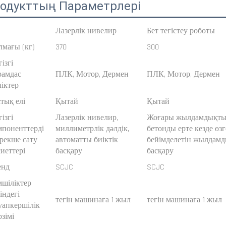
одукттың Параметрлері
Лазерлік нивелир
Бет тегістеу роботы
лмағы (кг)
370
300
ізгі
рамдас
ПЛК, Мотор, Дермен
ПЛК, Мотор, Дермен
ліктер
стық елі
Қытай
Қытай
ізгі
Лазерлік нивелир,
Жоғары жылдамдықты 
мпоненттерді
миллиметрлік дәлдік,
бетонды ерте кезде өз
ерекше сату
автоматты биіктік
бейімделетін жылдам
сиеттері
басқару
басқару
енд
SCJC
SCJC
мшіліктер
індегі
тегін машинаға 1 жыл
тегін машинаға 1 жыл
уапкершілік
зімі