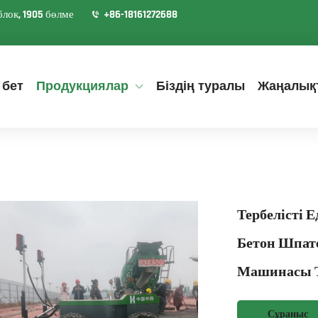
лок, 1905 бөлме
+86-18161272688
 бет
Продукциялар
Біздің туралы
Жаңалық
Тербелісті 
Бетон Шпате
Машинасы Т
Сұраныс