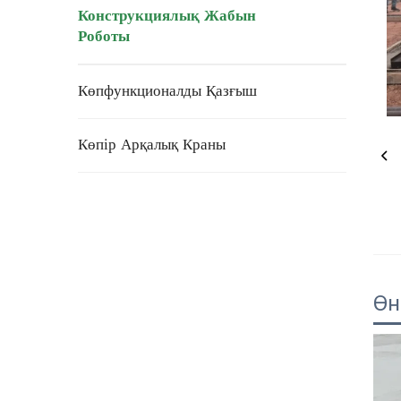
Конструкциялық Жабын
Роботы
Көпфункционалды Қазғыш
Көпір Арқалық Краны
Өн