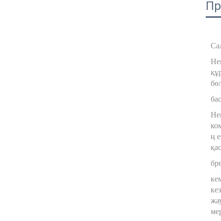
Пр
Са
Нег
құ
бө
ба
Нег
ко
ң 
қа
бр
ке
кез
жа
мер