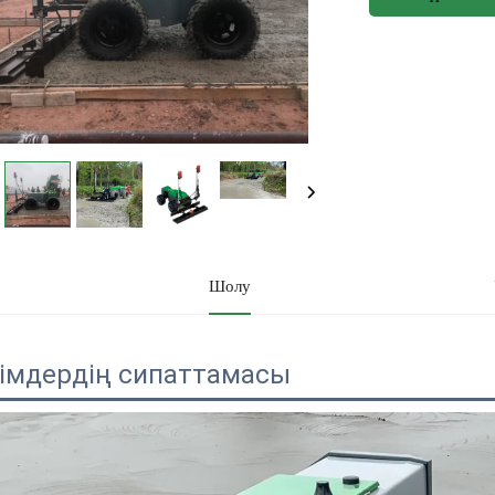
Шолу
імдердің сипаттамасы