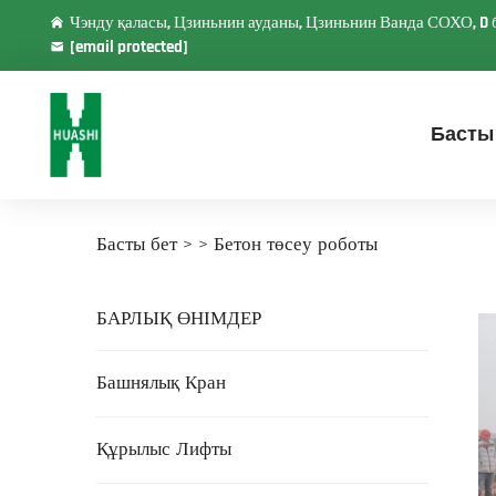
Чэнду қаласы, Цзиньнин ауданы, Цзиньнин Ванда СОХО, D б
[email protected]
Басты
Басты бет >
>
Бетон төсеу роботы
БАРЛЫҚ ӨНІМДЕР
Башнялық Кран
Құрылыс Лифты