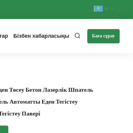
KK
тар
Бізбен хабарласыңы
Баға сұрау
Еден Төсеу Бетон Лазерлік Шпатель
ль Автоматты Еден Тегістеу
егістеу Павері