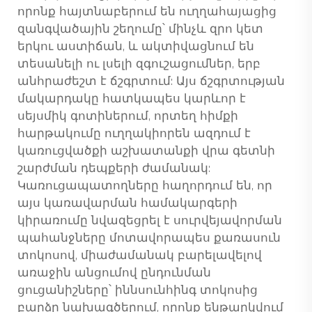
որոնք հայտնաբերում են ուղղահայացից
զանգվածային շեղումը՝ մինչև զրո կետ
երկու աստիճան, և ակտիվացնում են
տեսանելի ու լսելի զգուշացումներ, երբ
անհրաժեշտ է ճշգրտում: Այս ճշգրտության
մակարդակը հատկապես կարևոր է
սեյսմիկ գոտիներում, որտեղ հիմքի
հարթակումը ուղղակիորեն ազդում է
կառուցվածքի աշխատանքի վրա գետնի
շարժման դեպքերի ժամանակ:
Կառուցապատողները հաղորդում են, որ
այս կառավարման համակարգերի
կիրառումը նվազեցրել է սուրվեյավորման
պահանջները մոտավորապես քառասուն
տոկոսով, միաժամանակ բարելավելով
առաջին անցումով ընդունման
ցուցանիշները՝ իննսունհինգ տոկոսից
բարձր նախագծերում, որոնք ենթարկվում