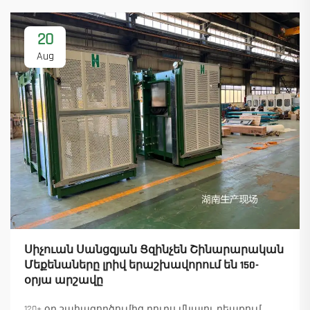
20
Aug
Սիչուան Սանցզյան Ցզինչեն Շինարարական
Մեքենաները լրիվ երաշխավորում են 150-
օրյա արշավը
120+ օր շահագործումից դուրս մնալու դեպքում