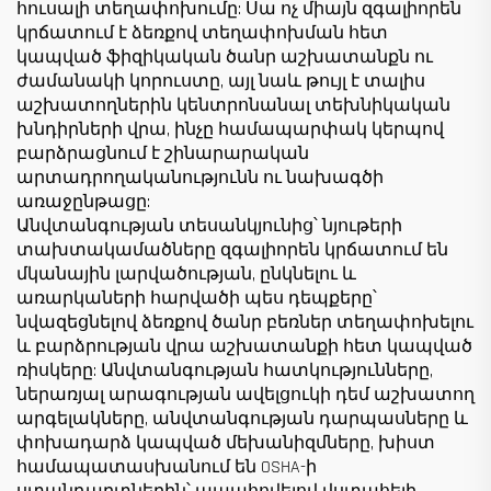
հուսալի տեղափոխումը: Սա ոչ միայն զգալիորեն
կրճատում է ձեռքով տեղափոխման հետ
կապված ֆիզիկական ծանր աշխատանքն ու
ժամանակի կորուստը, այլ նաև թույլ է տալիս
աշխատողներին կենտրոնանալ տեխնիկական
խնդիրների վրա, ինչը համապարփակ կերպով
բարձրացնում է շինարարական
արտադրողականությունն ու նախագծի
առաջընթացը:
Անվտանգության տեսանկյունից՝ նյութերի
տախտակամածները զգալիորեն կրճատում են
մկանային լարվածության, ընկնելու և
առարկաների հարվածի պես դեպքերը՝
նվազեցնելով ձեռքով ծանր բեռներ տեղափոխելու
և բարձրության վրա աշխատանքի հետ կապված
ռիսկերը: Անվտանգության հատկությունները,
ներառյալ արագության ավելցուկի դեմ աշխատող
արգելակները, անվտանգության դարպասները և
փոխադարձ կապված մեխանիզմները, խիստ
համապատասխանում են OSHA-ի