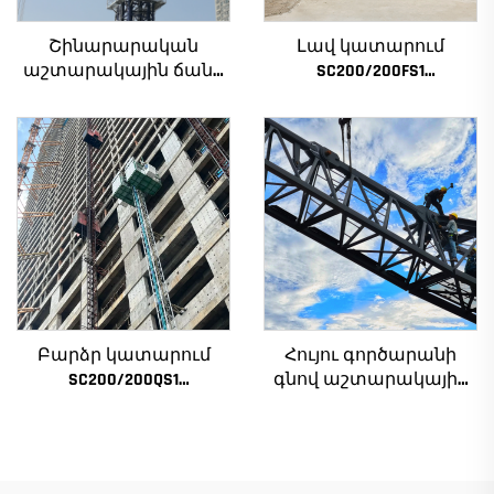
Շինարարական
Լավ կատարում
աշտարակային ճանկ
SC200/200FS1
4տ-ից մինչև 12տ
Շինարարական
բեռնամբարի
տանիք շենքի
հզորությամբ, նոր
ճակատի և վերելակի
ատամնանիվի արկղ,
սանդղակի համար
ատամնանիվի շարժիչ,
Ալժիրի համար
աստիճանավոր
ստորին մաս
Բարձր կատարում
Հույու գործարանի
SC200/200QS1
գնով աշտարակային
Շինարարական
ճանկեր 4 տոննա 5
տանիք շենքի
տոննա 6 տոննա 8
ճակատի և վերելակի
տոննա մոդելներ
սանդղակի
շինարարական