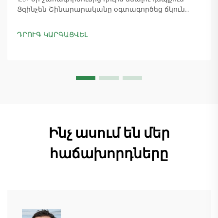
Ցզինչեն Շինարարականը օգտագործեց ճկուն
«պարտիզանական» արտադրությունը՝
ապահովելով 18 աշտարակային ճանկային
ԴՐՈՒԳ ԿԱՐԳԱՑՎԵԼ
տնտեսուղղիչների մատուցումը և ապահովելով
45+ նոր պատվերներ: Տեսեք, թե ինչպես է
արտադրությունը շարունակվում: Ինչպես ավելի
շատ տեղեկանալ
Ինչ ասում են մեր
հաճախորդները