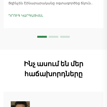
Ցզինչեն Շինարարականը օգտագործեց ճկուն
«պարտիզանական» արտադրությունը՝
ապահովելով 18 աշտարակային ճանկային
ԴՐՈՒԳ ԿԱՐԳԱՑՎԵԼ
տնտեսուղղիչների մատուցումը և ապահովելով
45+ նոր պատվերներ: Տեսեք, թե ինչպես է
արտադրությունը շարունակվում: Ինչպես ավելի
շատ տեղեկանալ
Ինչ ասում են մեր
հաճախորդները