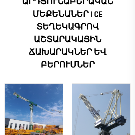
ԱՐԴՅՈՒՆԱԲԵՐԱԿԱՆ
ՄԵՔԵՆԱՆԵՐ | CE
ՏԵՂԵԿԱԳՐՈՎ
ԱՇՏԱՐԱԿԱՅԻՆ
ՃԱԽԱՐԱԿՆԵՐ ԵՎ
ԲԵՐՈՒՄՆԵՐ