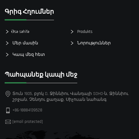
Գրիգ Հղումներ
Əsə səhifə
Produkts
Մեր մասին
Նորություններ
Կապ մեզ հետ
Պահպանեք կապի մեջ
Տուն 1905, բլոկ D, Ջիննիու Վանդայի SOHO-ն, Ջիննիու
շրջան, Չենդու քաղաք, Սիչուան նահանգ
+86-18884139528
[email protected]