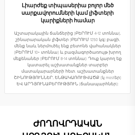
Լիարժեք տիպասերիա բոլոր մեծ
սարքավորումների կամ լիֆտերի
կարիքների համար
Աշտարակային ճանճերից (ԲԵՐՈՒՄ 4-12 տոննա),
շինարարական լիֆտեր (ԲԵՐՈՒՄ 1250 կգ) բացի,
մենք նաև ներմուծել ենք բետոնե վահանակներ
(ԲԵՐՈՒՄ 10+ տոննա) և բազմագործառույթ խրող
մեքենաներ (ԲԵՐՈՒՄ 8-14 տոննա): Դուք կարող եք
կատարել աշխատանքներ տարբեր
մատակարարների հետ. աշխատանքներ
ՇԻՆՈՒԹՅՈՒՆՆԵՐ, ԵՆԹԱԿԱՌՈՒՑՎԱԾՔ (կ mostեր)
ԵՎ ԱՐԴՅՈՒՆԱԲԵՐՈՒԹՅՈՒՆ (ճանապարհներ):
ԺՈՂՈՎՐԴԱԿԱՆ