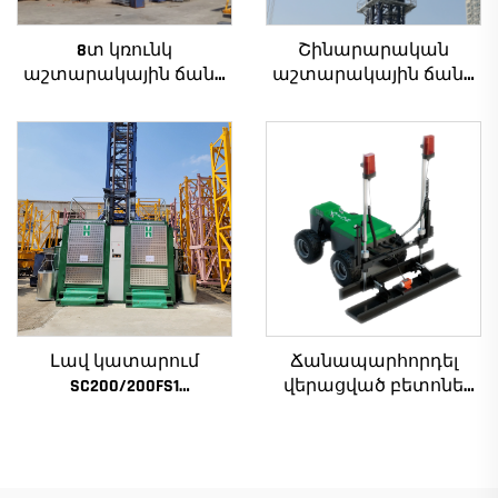
8տ կռունկ
Շինարարական
աշտարակային ճանկ
աշտարակային ճանկ
QTZ80 չինական կռունկ
4տ-ից մինչև 12տ
մրցունակ գնով
բեռնամբարի
հզորությամբ, նոր
ատամնանիվի արկղ,
ատամնանիվի շարժիչ,
աստիճանավոր
ստորին մաս
Լավ կատարում
Ճանապարհորդել
SC200/200FS1
վերացված բետոնե
Շինարարական
լազերային
տանիք շենքի
հարթեցման մեքենա
ճակատի և վերելակի
Բազկակալ լազերային
սանդղակի համար
սարք բետոնե