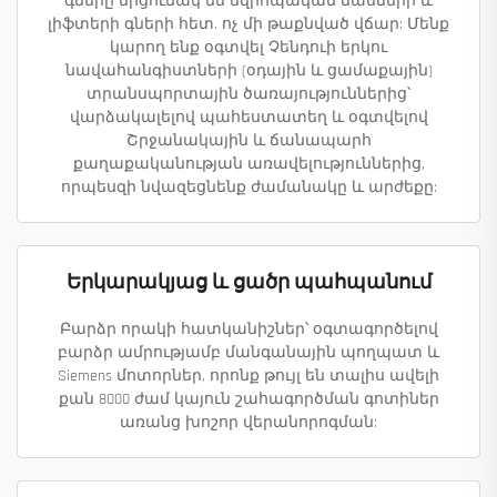
գները մրցունակ են եվրոպական ճանճերի և
լիֆտերի գների հետ. ոչ մի թաքնված վճար: Մենք
կարող ենք օգտվել Չենդուի երկու
նավահանգիստների (օդային և ցամաքային)
տրանսպորտային ծառայություններից՝
վարձակալելով պահեստատեղ և օգտվելով
Շրջանակային և ճանապարհ
քաղաքականության առավելություններից,
որպեսզի նվազեցնենք ժամանակը և արժեքը:
Երկարակյաց և ցածր պահպանում
Բարձր որակի հատկանիշներ՝ օգտագործելով
բարձր ամրությամբ մանգանային պողպատ և
Siemens մոտորներ, որոնք թույլ են տալիս ավելի
քան 8000 ժամ կայուն շահագործման գոտիներ
առանց խոշոր վերանորոգման: