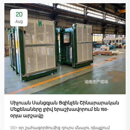
20
Aug
Սիչուան Սանցզյան Ցզինչեն Շինարարական
Մեքենաները լրիվ երաշխավորում են 150-
օրյա արշավը
120+ օր շահագործումից դուրս մնալու դեպքում