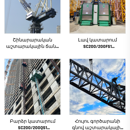
Շինարարական
Լավ կատարում
աշտարակային ճանկ
SC200/200FS1
4տ-ից մինչև 12տ
Շինարարական
բեռնամբարի
տանիք շենքի
հզորությամբ, նոր
ճակատի և վերելակի
ատամնանիվի արկղ,
սանդղակի համար
ատամնանիվի շարժիչ,
Ալժիրի համար
աստիճանավոր
ստորին մաս
Բարձր կատարում
Հույու գործարանի
SC200/200QS1
գնով աշտարակային