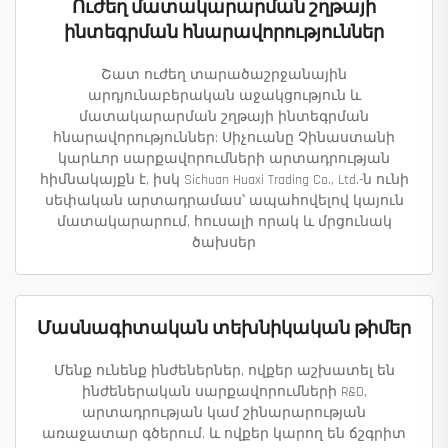
Ուժեղ մատակարարման շղթայի
ինտեգրման հնարավորություններ
Շատ ուժեղ տարածաշրջանային
արդյունաբերական աջակցություն և
մատակարարման շղթայի ինտեգրման
հնարավորություններ: Սիչուանը Չինաստանի
կարևոր սարքավորումների արտադրության
հիմնակայքն է, իսկ Sichuan Huaxi Trading Co., Ltd.-ն ունի
սեփական արտադրամաս՝ ապահովելով կայուն
մատակարարում, հուսալի որակ և մրցունակ
ծախսեր
Մասնագիտական տեխնիկական թիմեր
Մենք ունենք ինժեներներ, ովքեր աշխատել են
ինժեներական սարքավորումների R&D,
արտադրության կամ շինարարության
առաջատար գծերում, և ովքեր կարող են ճշգրիտ