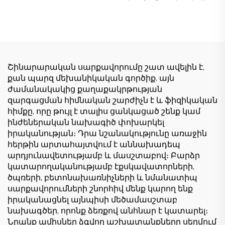
Շինարարական
ճանկեր 4 տոննա 5
տանիք շենքի
տոննա 6 տոննա 8
ճակատի և վերելակի
տոննա մոդելներ
սանդղակի
շինարարական
շինարարության
հրապարակների
համար ցածր գնով
համար
Շինարարական սարքավորումը շատ ավելին է,
քան պարզ մեխանիկական գործիք. այն
ժամանակակից քաղաքակրթության
զարգացման հիմնական շարժիչն է և ֆիզիկական
հիմքը, որը թույլ է տալիս ցանկացած շենք կամ
ինժեներական նախագիծ փոխարկել
իրականության։ Դրա նշանակությունը առաջին
հերթին արտահայտվում է աննախադեպ
արդյունավետությամբ և մասշտաբով։ Բարձր
կատարողականությամբ էքսկավատորների,
ծպռերի, բետոնախառնիչների և նմանատիպ
սարքավորումների շնորհիվ մենք կարող ենք
իրականացնել այնպիսի մեծամասշտաբ
նախագծեր, որոնք ձեռքով անհնար է կատարել։
Նրանք ամիսներ ձգվող աշխատանքները սեղմում