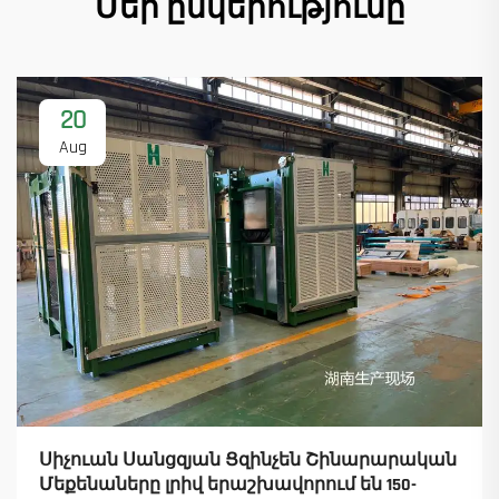
Մեր ընկերությունը
20
Aug
Սիչուան Սանցզյան Ցզինչեն Շինարարական
Մեքենաները լրիվ երաշխավորում են 150-