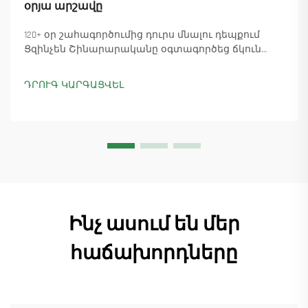
օրյա արշավը
120+ օր շահագործումից դուրս մնալու դեպքում
Ցզինչեն Շինարարականը օգտագործեց ճկուն
«պարտիզանական» արտադրությունը՝
ապահովելով 18 աշտարակային ճանկային
ԴՐՈՒԳ ԿԱՐԳԱՑՎԵԼ
տնտեսուղղիչների մատուցումը և ապահովելով
45+ նոր պատվերներ: Տեսեք, թե ինչպես է
արտադրությունը շարունակվում: Ինչպես ավելի
շատ տեղեկանալ
Ինչ ասում են մեր
հաճախորդները