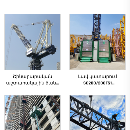
Շինարարական
Լավ կատարում
աշտարակային ճանկ
SC200/200FS1
4տ-ից մինչև 12տ
Շինարարական
բեռնամբարի
տանիք շենքի
հզորությամբ, նոր
ճակատի և վերելակի
ատամնանիվի արկղ,
սանդղակի համար
ատամնանիվի շարժիչ,
Ալժիրի համար
աստիճանավոր
ստորին մաս