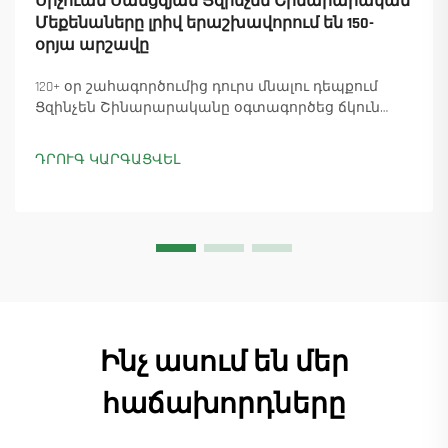
Սիչուան Սանցզյան Ցզինչեն Շինարարական
Մեքենաները լրիվ երաշխավորում են 150-
օրյա արշավը
120+ օր շահագործումից դուրս մնալու դեպքում
Ցզինչեն Շինարարականը օգտագործեց ճկուն
«պարտիզանական» արտադրությունը՝
ապահովելով 18 աշտարակային ճանկային
ԴՐՈՒԳ ԿԱՐԳԱՑՎԵԼ
տնտեսուղղիչների մատուցումը և ապահովելով
45+ նոր պատվերներ: Տեսեք, թե ինչպես է
արտադրությունը շարունակվում: Ինչպես ավելի
շատ տեղեկանալ
Ինչ ասում են մեր
հաճախորդները