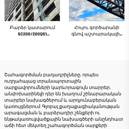
Բարձր կատարում
Հույու գործարանի
SC200/200QS1
գնով աշտարակային
Շինարարական
ճանկեր 4 տոննա 5
տանիք շենքի
տոննա 6 տոննա 8
ճակատի և վերելակի
տոննա մոդելներ
սանդղակի
շինարարական
շինարարության
հրապարակների
համար ցածր գնով
համար
Շահագործման բաղադրիչները, որպես
ուղղահայաց տրանսպորտային
սարքավորումների կարևորագույն տարրեր,
անփոխարինելի դեր են խաղում շինարարական
տարբեր նախագծերում և արդյունաբերական
կառույցներում: Գլոբալ քաղաքացիականության
արագացման և բարձրադիր շենքերի ու
ենթակառուցվածքային նախագծերի անընդհատ
աճի հետ մեկտեղ շահագործման սարքերի