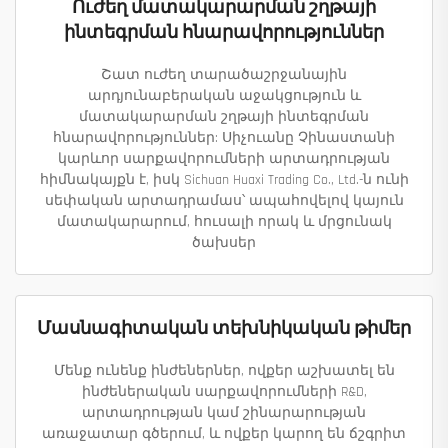
Ուժեղ մատակարարման շղթայի
ինտեգրման հնարավորություններ
Շատ ուժեղ տարածաշրջանային
արդյունաբերական աջակցություն և
մատակարարման շղթայի ինտեգրման
հնարավորություններ: Սիչուանը Չինաստանի
կարևոր սարքավորումների արտադրության
հիմնակայքն է, իսկ Sichuan Huaxi Trading Co., Ltd.-ն ունի
սեփական արտադրամաս՝ ապահովելով կայուն
մատակարարում, հուսալի որակ և մրցունակ
ծախսեր
Մասնագիտական տեխնիկական թիմեր
Մենք ունենք ինժեներներ, ովքեր աշխատել են
ինժեներական սարքավորումների R&D,
արտադրության կամ շինարարության
առաջատար գծերում, և ովքեր կարող են ճշգրիտ