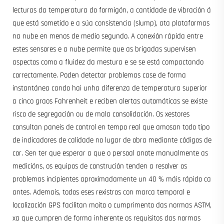
lecturas da temperatura do formigón, a cantidade de vibración á
que está sometido e a súa consistencia (slump), ata plataformas
na nube en menos de medio segundo. A conexión rápida entre
estes sensores e a nube permite que as brigadas supervisen
aspectos como a fluidez da mestura e se se está compactando
correctamente. Poden detectar problemas case de forma
instantánea cando hai unha diferenza de temperatura superior
a cinco graos Fahrenheit e reciben alertas automáticas se existe
risco de segregación ou de mala consolidación. Os xestores
consultan paneis de control en tempo real que amosan todo tipo
de indicadores de calidade no lugar de obra mediante códigos de
cor. Sen ter que esperar a que o persoal anote manualmente as
medicións, os equipos de construción tenden a resolver os
problemas incipientes aproximadamente un 40 % máis rápido ca
antes. Ademais, todos eses rexistros con marca temporal e
localización GPS facilitan moito o cumprimento das normas ASTM,
xa que cumpren de forma inherente os requisitos das normas