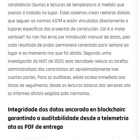
consistencia (slump) e lecturas de temperatura á medida que
avanza o traballo no lugar. Estes sistemas crean rexistros dixitais
que seguen as normas ASTM e están vinculados directamente a
lugares específicos dos proxectos de construción. Cal é a maior
vantaxe? Xa non hai erros por introdución manual de datos, pois
cada resultado de proba permanece conectado para sempre ao
lugar e ao momento nos que foi obtido. Segundo unha
investigación do NIST de 2023, esta tecnoloxía reduce as tarefas
administrativas dos contratistas en aproximadamente tres
cuartas partes. Para os auditores, existe acceso inmediato aos
datos de seguimento, desde as lecturas básicas dos sensores ata
os informes oficiais exigidos pola normativa.
Integridade dos datos ancorada en blockchain:
garantindo a auditabilidade desde a telemetría
ata os PDF de entrega