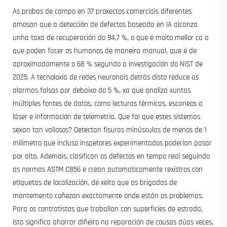
As probas de campo en 37 proxectos comerciais diferentes
amosan que a detección de defectos baseada en IA alcanza
unha taxa de recuperación do 94,7 %, o que é moito mellor ca o
que poden facer os humanos de maneira manual, que é de
aproximadamente o 68 % segundo a investigación do NIST de
2025. A tecnoloxía de redes neuronais detrás disto reduce as
alarmas falsas por debaixo do 5 %, xa que analiza xuntas
múltiples fontes de datos, como lecturas térmicas, escaneos a
láser e información de telemetría. Que fai que estes sistemas
sexan tan valiosos? Detectan fisuras minúsculas de menos de 1
milímetro que incluso inspetores experimentados poderían pasar
por alto. Ademais, clasifican os defectos en tempo real seguindo
as normas ASTM C856 e crean automaticamente rexistros con
etiquetas de localización, de xeito que as brigadas de
mantemento coñezan exactamente onde están os problemas.
Para os contratistas que traballan con superficies de estrada,
isto significa ahorrar diñeiro na reparación de cousas dúas veces,