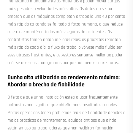
manexando manualmente os materiais e poden mover cargas
máis pesadas a velocidades máis altas. Os datos do sector
amosan que as máquinas completan o traballo uns 40 por cento
máis rápido ca cando se fai todo á forza humana, o que reduce
os erros e mantén a todos máis seguros de accidentes. Os
contratistas tamén notan melloras reais: os proxectos rematan
máis rápido cada día, o fluxo de traballo vólvese máis fluído sen
eses atrasos frustrantes, e os xestores sentense mellor ao poder
ceñirse aos seus cronogramas porque hai menos conxecturas.
Dunha alta utilización ao rendemento máximo:
Abordar a brecha de fiabilidade
O feito de que unha instalación estea a usar frecuentemente
polipastos non significa que obteña bons resultados con eles.
Moitas operacións teñen problemas reais de fiabilidade debidos a
malas prácticas de mantemento, equipos antigos que aínda
están en uso ou traballadores que non recibiron formación