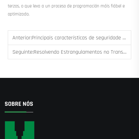
terzos, o que leva a un proceso de programación máis fiábel e
optimizado.
Anterior:
Principais características de seguridade a buscar nun elevador ou guindaste moderno para construción
Seguinte:
Resolvendo Estrangulamentos no Transporte Vertical en Proxectos de Edificios Superaltos
SOBRE NÓS