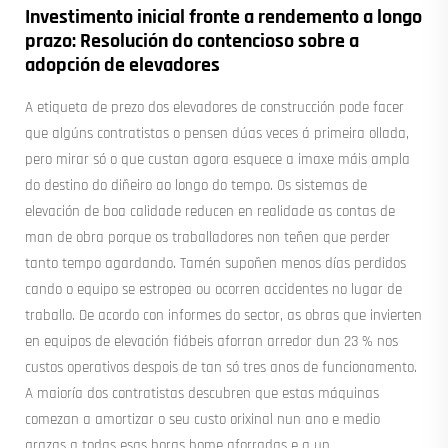
Investimento inicial fronte a rendemento a longo
prazo: Resolución do contencioso sobre a
adopción de elevadores
A etiqueta de prezo dos elevadores de construcción pode facer
que algúns contratistas o pensen dúas veces á primeira ollada,
pero mirar só o que custan agora esquece a imaxe máis ampla
do destino do diñeiro ao longo do tempo. Os sistemas de
elevación de boa calidade reducen en realidade as contas de
man de obra porque os traballadores non teñen que perder
tanto tempo agardando. Tamén supoñen menos días perdidos
cando o equipo se estropea ou ocorren accidentes no lugar de
traballo. De acordo con informes do sector, as obras que invierten
en equipos de elevación fiábeis aforran arredor dun 23 % nos
custos operativos despois de tan só tres anos de funcionamento.
A maioría dos contratistas descubren que estas máquinas
comezan a amortizar o seu custo orixinal nun ano e medio
grazas a todas esas horas home aforradas e a un