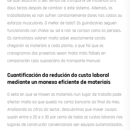
de que reduciron o seu tempo de transporte de materiais uns
dous terzos despois de cambiar a este sistema. Ademais, os
traballadores xa non sufren constantemente dores nas costas ou
esforzos musculares. O mellor de todo? Os guindastres seguen
funcionando con choiva ou sol e non se cansan como as persoas.
Os contratistas valoren moito saber exactamente cando
chegarán os materiais a cada planta, o que fai que os
cronogramas dos proxectos sexan moito máis fiábeis en
comparación coas suposicións do transporte manual.
Cuantificación da redución do custo laboral
mediante un manexo eficiente de materiais
O xeito en que se moven os materiais nun lugar de traballo pode
afectar moito ao que queda na conta bancaria ao final do mes.
Analizando as cifras do sector, descubrimos que mover cousas
supón entre o 20 e o 30 por cento de todos os custos laborais nos
lugares de construción convencionais sen equipos automatizados.