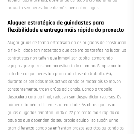
esperar aos materiais, acelerando así todo o cronograma do
proxecto sen necesidade de máis persoal no lugar.
Aluguer estratégico de guindastes para
flexibilidade e entrega máis rápida do proxecto
Alugar grúas de forma estratéxica dá ás brigadas de construción
a flexibilidade tan necesitada que acelera as tarefas no lugar. Os
contratistas non teñen que inmovilizar capital comprando
equipos que quizais non necesiten todo o tempo. Simplemente
collechen o que necesitan para cada fase do traballo. Así,
durante os períodos máis activos cando os materiais se moven
constantemente, traen grúas adicionais. Cando o traballo
desacelera cara ao final, reducen sen desperdiciar recursos. Os
números tamén reflicten esta realidade. As obras que usan
grúas alugadas rematan un 15 a 22 por cento máis rápido ca
aquelas que dependen do seu propio equipo. Iso supón unha
gran diferenza cando se enfrentan prazos estrictos ou cando os