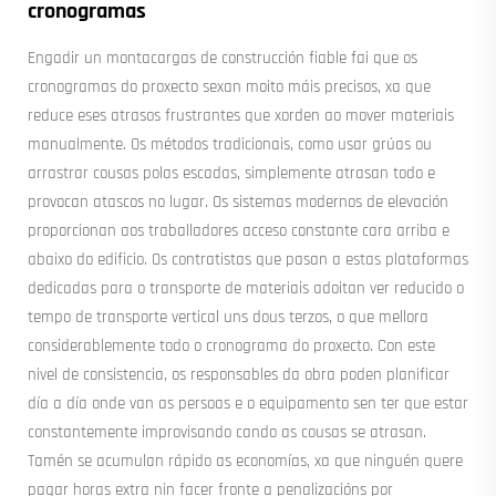
cronogramas
Engadir un montacargas de construcción fiable fai que os
cronogramas do proxecto sexan moito máis precisos, xa que
reduce eses atrasos frustrantes que xorden ao mover materiais
manualmente. Os métodos tradicionais, como usar grúas ou
arrastrar cousas polas escadas, simplemente atrasan todo e
provocan atascos no lugar. Os sistemas modernos de elevación
proporcionan aos traballadores acceso constante cara arriba e
abaixo do edificio. Os contratistas que pasan a estas plataformas
dedicadas para o transporte de materiais adoitan ver reducido o
tempo de transporte vertical uns dous terzos, o que mellora
considerablemente todo o cronograma do proxecto. Con este
nivel de consistencia, os responsables da obra poden planificar
día a día onde van as persoas e o equipamento sen ter que estar
constantemente improvisando cando as cousas se atrasan.
Tamén se acumulan rápido as economías, xa que ninguén quere
pagar horas extra nin facer fronte a penalizacións por