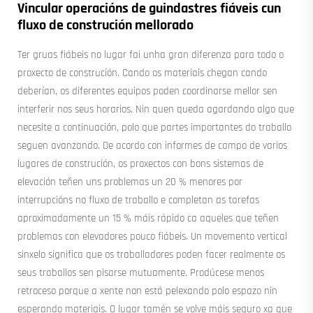
Vincular operacións de guindastres fiáveis cun
fluxo de construción mellorado
Ter gruas fiábeis no lugar fai unha gran diferenza para todo o
proxecto de construción. Cando os materiais chegan cando
deberían, os diferentes equipos poden coordinarse mellor sen
interferir nos seus horarios. Nin quen queda agardando algo que
necesite a continuación, polo que partes importantes do traballo
seguen avanzando. De acordo con informes de campo de varios
lugares de construción, os proxectos con bons sistemas de
elevación teñen uns problemas un 20 % menores por
interrupcións no fluxo de traballo e completan as tarefas
aproximadamente un 15 % máis rápido ca aqueles que teñen
problemas con elevadores pouco fiábeis. Un movemento vertical
sinxelo significa que os traballadores poden facer realmente os
seus traballos sen pisarse mutuamente. Prodúcese menos
retroceso porque a xente non está pelexando polo espazo nin
esperando materiais. O lugar tamén se volve máis seguro xa que