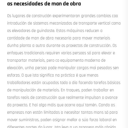
as necesidades de man de obra
Os lugares de construción experimentaron grandes cambios coa
introdución de sistemas mecanizados de transporte vertical como
os elevadores de guindaste. Estas máquinas reducen a
cantidade de man de obra necesaria para mover materiais
dunha planta a outra durante os proxectos de construcción. Os
enfoques tradicionais requiren varias persoas só para elevar e
transportar materiais, pero co equipamento moderno de
elevación, unha persoa pode manipular cargas moi pesadas sen
esforzo. O que isto significa na práctica é que menos
traballadores están ocupados todo o día facendo tarefas básicas
de manipulación de materiais. En troques, poden traballar en
tarefas reais de construcción que realmente impulsan o avance
do proxecto. E hai algo máis que ocorre aquí tamén. Cando as
empresas non están limitadas a necesitar tantas mans só para
mover suministros, poden asignar mellor a súa forza laboral en
diferentes partes do lugar. Isto leva a un progreso máis rápido