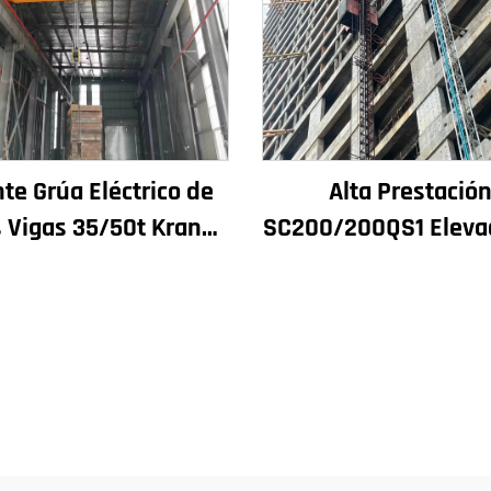
te Grúa Eléctrico de
Alta Prestació
 Vigas 35/50t Krane
SC200/200QS1 Eleva
8/10/20/30/35
Construción para Fa
gadura Maquinaria e
de Edificios e Const
amento Industrial en
de Pozos de Ascens
Venda
Venda a Baixo Pr