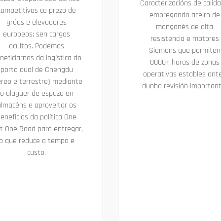
Caracterizacións de calid
competitivos co prezo de
empregando aceiro de
grúas e elevadores
manganés de alta
europeos; sen cargos
resistencia e motores
ocultos. Podemos
Siemens que permiten
neficiarnos da logística do
8000+ horas de zonas
porto dual de Chengdu
operativas estables ant
éreo e terrestre) mediante
dunha revisión important
o aluguer de espazo en
almacéns e aproveitar os
eneficios da política One
lt One Road para entregar,
o que reduce o tempo e
custo.