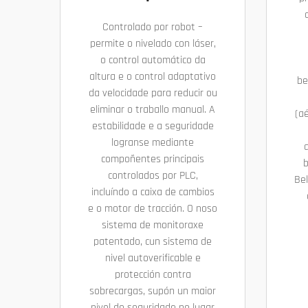
Controlado por robot –
permite o nivelado con láser,
o control automático da
altura e o control adaptativo
be
da velocidade para reducir ou
eliminar o traballo manual. A
(a
estabilidade e a seguridade
logranse mediante
compoñentes principais
b
controlados por PLC,
Be
incluíndo a caixa de cambios
e o motor de tracción. O noso
sistema de monitoraxe
patentado, cun sistema de
nivel autoverificable e
protección contra
sobrecargas, supón un maior
nivel de seguridade no lugar