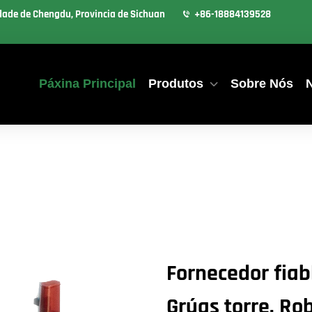
idade de Chengdu, Provincia de Sichuan
+86-18884139528
Páxina Principal
Produtos
Sobre Nós
Fornecedor fia
Grúas torre, Ro