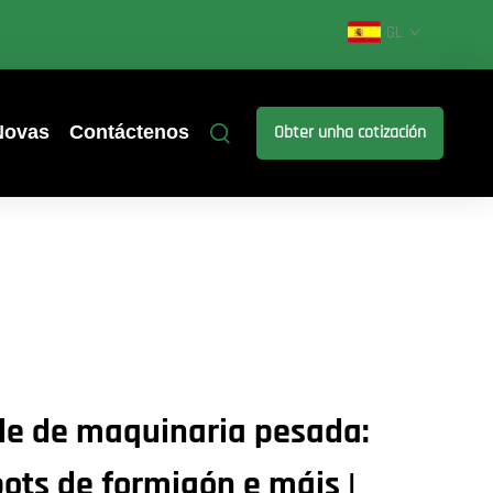
GL
Novas
Contáctenos
Obter unha cotización
ble de maquinaria pesada:
bots de formigón e máis |