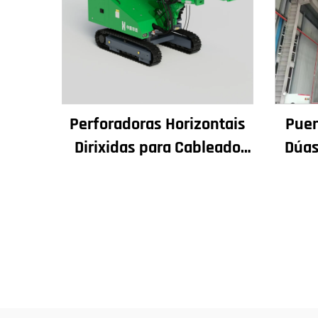
Perforadoras Horizontais
Puen
Dirixidas para Cableado
Dúas
Subterráneo Sen Zanxeos
Enver
Equip