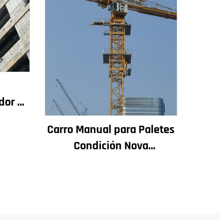
n
dor de
chadas
Carro Manual para Paletes
rución
Condición Nova
or en
Compónentes Principais
ezo
Incluídos Motor Caixa de
Cambios Engranaxe
Coxinetes Bomba Motor