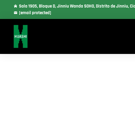
Sala 1905, Bloque D, Jinniu Wanda SOHO, Distrito de Jinniu, C
[email protected]