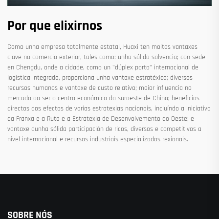
Por que elixirnos
Como unha empresa totalmente estatal, Huaxi ten moitas vantaxes
clave no comercio exterior, tales como: unha sólida solvencia; con sede
en Chengdu, onde a cidade, como un "dúplex porto" internacional de
logística integrada, proporciona unha vantaxe estratéxica; diversos
recursos humanos e vantaxe de custo relativo; maior influencia no
mercado ao ser o centro económico do suroeste de China; beneficios
directos dos efectos de varias estratexias nacionais, incluíndo a Iniciativa
da Franxa e a Ruta e a Estratexia de Desenvolvemento do Oeste; e
vantaxe dunha sólida participación de ricos, diversos e competitivos a
nivel internacional e recursos industriais especializados rexionais.
SOBRE NÓS