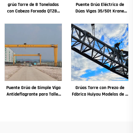
grúa Torre de 8 Toneladas
Puente Grúa Eléctrico de
con Cabeza Forxada QTZ80
Dúas Vigas 35/50t Krane
Chinesa con Prezo
8/10/20/30/35 Envergadura
Competitivo
Maquinaria e Equipamento
Industrial en Venda
Puente Grúa de Simple Viga
Grúas Torre con Prezo de
Antideflagrante para Taller
Fábrica Huiyou Modelos de 4
2/3.2/8/10/16t Puente Grúa
Toneladas 5 Toneladas 6
Viaxeiro Mini Puente Grua
Toneladas 8 Toneladas para
Precio
Sitios de Construción