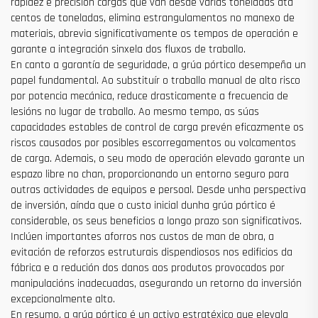
rapidez e precisión cargas que van desde varias toneladas ata
centos de toneladas, elimina estrangulamentos no manexo de
materiais, abrevia significativamente os tempos de operación e
garante a integración sinxela dos fluxos de traballo.
En canto a garantía de seguridade, a grúa pórtico desempeña un
papel fundamental. Ao substituír o traballo manual de alto risco
por potencia mecánica, reduce drasticamente a frecuencia de
lesións no lugar de traballo. Ao mesmo tempo, as súas
capacidades estables de control de carga prevén eficazmente os
riscos causados por posibles escorregamentos ou volcamentos
de carga. Ademais, o seu modo de operación elevado garante un
espazo libre no chan, proporcionando un entorno seguro para
outras actividades de equipos e persoal. Desde unha perspectiva
de inversión, aínda que o custo inicial dunha grúa pórtico é
considerable, os seus beneficios a longo prazo son significativos.
Inclúen importantes aforros nos custos de man de obra, a
evitación de reforzos estruturais dispendiosos nos edificios da
fábrica e a redución dos danos aos produtos provocados por
manipulacións inadecuadas, asegurando un retorno da inversión
excepcionalmente alto.
En resumo, a grúa pórtico é un activo estratéxico que elevala