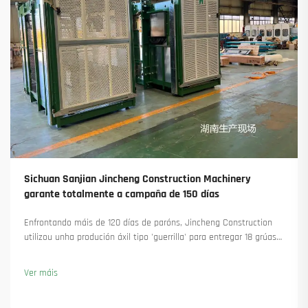
Sichuan Sanjian Jincheng Construction Machinery
garante totalmente a campaña de 150 días
Enfrontando máis de 120 días de paróns, Jincheng Construction
utilizou unha produción áxil tipo 'guerrilla' para entregar 18 grúas
torre e asegurar máis de 45 novas encomendas. Vexa como
manteu a produción en marcha. Saiba máis.
Ver máis