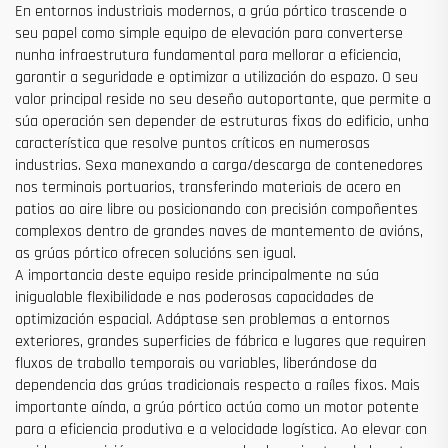
En entornos industriais modernos, a grúa pórtico trascende o
seu papel como simple equipo de elevación para converterse
nunha infraestrutura fundamental para mellorar a eficiencia,
garantir a seguridade e optimizar a utilización do espazo. O seu
valor principal reside no seu deseño autoportante, que permite a
súa operación sen depender de estruturas fixas do edificio, unha
característica que resolve puntos críticos en numerosas
industrias. Sexa manexando a carga/descarga de contenedores
nos terminais portuarios, transferindo materiais de acero en
patios ao aire libre ou posicionando con precisión compoñentes
complexos dentro de grandes naves de mantemento de avións,
as grúas pórtico ofrecen solucións sen igual.
A importancia deste equipo reside principalmente na súa
inigualable flexibilidade e nas poderosas capacidades de
optimización espacial. Adáptase sen problemas a entornos
exteriores, grandes superficies de fábrica e lugares que requiren
fluxos de traballo temporais ou variables, liberándose da
dependencia das grúas tradicionais respecto a raíles fixos. Mais
importante aínda, a grúa pórtico actúa como un motor potente
para a eficiencia produtiva e a velocidade logística. Ao elevar con