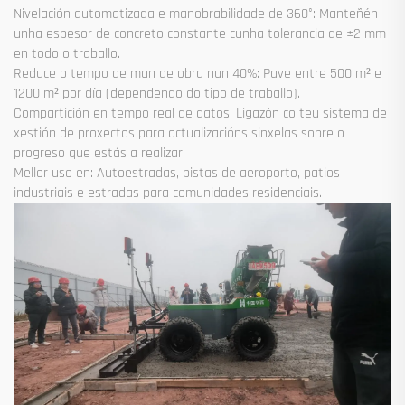
Nivelación automatizada e manobrabilidade de 360°: Manteñén
unha espesor de concreto constante cunha tolerancia de ±2 mm
en todo o traballo.
Reduce o tempo de man de obra nun 40%: Pave entre 500 m² e
1200 m² por día (dependendo do tipo de traballo).
Compartición en tempo real de datos: Ligazón co teu sistema de
xestión de proxectos para actualizacións sinxelas sobre o
progreso que estás a realizar.
Mellor uso en: Autoestradas, pistas de aeroporto, patios
industriais e estradas para comunidades residenciais.