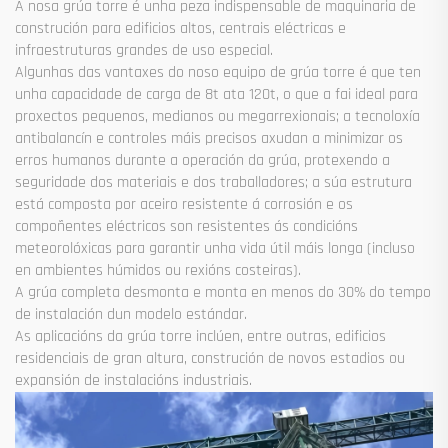
A nosa grúa torre é unha peza indispensable de maquinaria de
construción para edificios altos, centrais eléctricas e
infraestruturas grandes de uso especial.
Algunhas das vantaxes do noso equipo de grúa torre é que ten
unha capacidade de carga de 8t ata 120t, o que a fai ideal para
proxectos pequenos, medianos ou megarrexionais; a tecnoloxía
antibalancín e controles máis precisos axudan a minimizar os
erros humanos durante a operación da grúa, protexendo a
seguridade dos materiais e dos traballadores; a súa estrutura
está composta por aceiro resistente á corrosión e os
compoñentes eléctricos son resistentes ás condicións
meteorolóxicas para garantir unha vida útil máis longa (incluso
en ambientes húmidos ou rexións costeiras).
A grúa completa desmonta e monta en menos do 30% do tempo
de instalación dun modelo estándar.
As aplicacións da grúa torre inclúen, entre outras, edificios
residenciais de gran altura, construción de novos estadios ou
expansión de instalacións industriais.