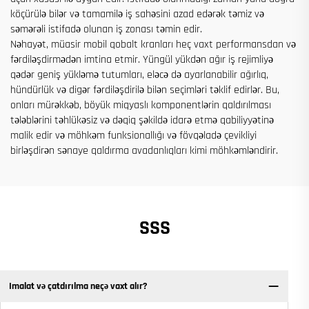
köçürülə bilər və tamamilə iş sahəsini azad edərək təmiz və
səmərəli istifadə olunan iş zonası təmin edir.
Nəhayət, müasir mobil qobalt kranları heç vaxt performansdan və
fərdiləşdirmədən imtina etmir. Yüngül yükdən ağır iş rejimliyə
qədər geniş yükləmə tutumları, eləcə də ayarlanabilir ağırlıq,
hündürlük və digər fərdiləşdirilə bilən seçimləri təklif edirlər. Bu,
onları mürəkkəb, böyük miqyaslı komponentlərin qaldırılması
tələblərini təhlükəsiz və dəqiq şəkildə idarə etmə qabiliyyətinə
malik edir və möhkəm funksionallığı və fövqəladə çevikliyi
birləşdirən sənaye qaldırma avadanlıqları kimi möhkəmləndirir.
SSS
Imalat və çatdırılma neçə vaxt alır?