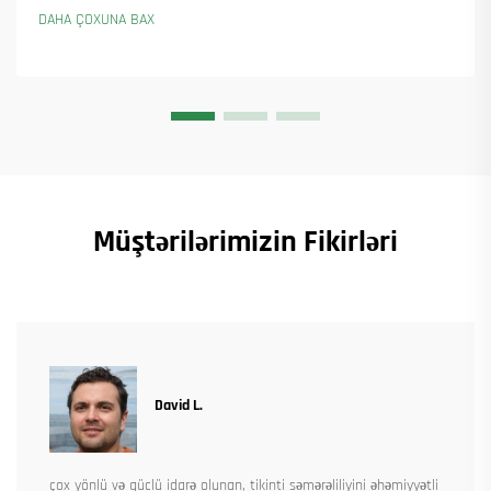
necə istehsalı davam etdirdiyini görün. Ətraflı məlumat alın.
DAHA ÇOXUNA BAX
Müştərilərimizin Fikirləri
David L.
çox yönlü və güclü idarə olunan, tikinti səmərəliliyini əhəmiyyətli