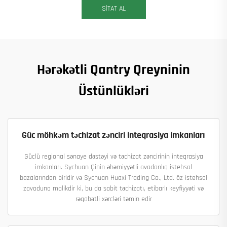
SİTAT AL
Hərəkətli Qantry Qreyninin
Üstünlükləri
Güc möhkəm təchizat zənciri inteqrasiya imkanları
Güclü regional sənaye dəstəyi və təchizat zəncirinin inteqrasiya
imkanları. Sychuan Çinin əhəmiyyətli avadanlıq istehsal
bazalarından biridir və Sychuan Huaxi Trading Co., Ltd. öz istehsal
zavoduna malikdir ki, bu da sabit təchizatı, etibarlı keyfiyyəti və
rəqabətli xərcləri təmin edir