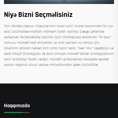
Niyə Bizni Seçməlisiniz
Tam dövlətə məxsus müəssisə kimi Huaxi xarici ticarət baxımından bir çox
əsas üstünlüklərə malikdir: möhkəm kredit reytinqi; Çэнду şəhərində
yerləşməsi ilə beynəlxalq loqistika üçün strategiyaya əsaslanan "İki Qapı"
statusu; müxtəlif kadr ehtiyatları və nisbi xərclərin az olması; Çin
Sovetinin iqtisadi mərkəzi kimi artan bazar təsiri; "İpək Yolu" təşəbbüsü və
Qərbi İnkişaf Strategiyası də daxil olmaqla müxtəlif dövlət strategiyalarının
təsiri ilə birbaşa fayda; zəngin, müxtəlif və beynəlxalq səviyyədə rəqabət
aparan regional xüsusi sənaye ehtiyatlarından gələn üstünlüklər.
Haqqımızda