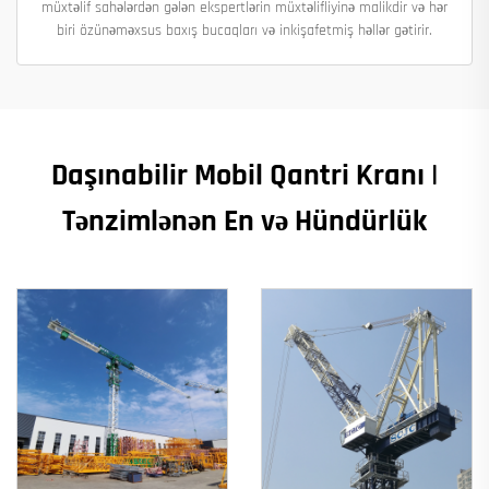
müxtəlif sahələrdən gələn ekspertlərin müxtəlifliyinə malikdir və hər
biri özünəməxsus baxış bucaqları və inkişafetmiş həllər gətirir.
Daşınabilir Mobil Qantri Kranı |
Tənzimlənən En və Hündürlük