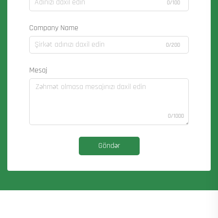
0/100
Company Name
0/200
Mesaj
0/1000
Göndər