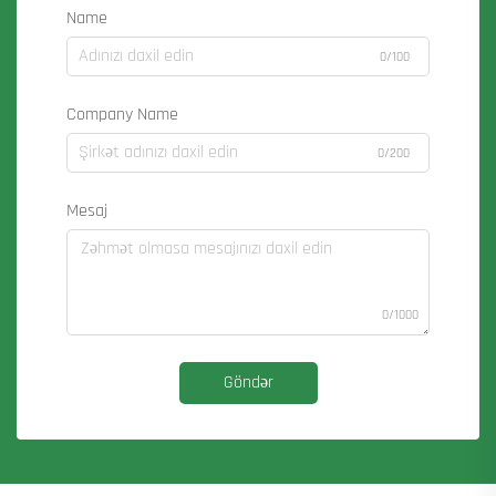
Name
0/100
Company Name
0/200
Mesaj
0/1000
Göndər