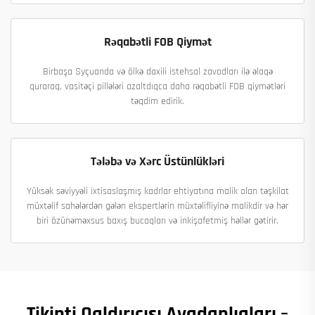
Rəqabətli FOB Qiymət
Birbaşa Syçuanda və ölkə daxili istehsal zavodları ilə əlaqə
quraraq, vasitəçi pillələri azaltdıqca daha rəqabətli FOB qiymətləri
təqdim edirik.
Tələbə və Xərc Üstünlükləri
Yüksək səviyyəli ixtisaslaşmış kadrlar ehtiyatına malik olan təşkilat
müxtəlif sahələrdən gələn ekspertlərin müxtəlifliyinə malikdir və hər
biri özünəməxsus baxış bucaqları və inkişafetmiş həllər gətirir.
Tikinti Qaldırıcısı Avadanlıqları –