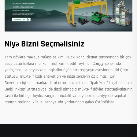
Niyə Bizni Seçməlisiniz
Tam dövlətə məxsus müəssisə kimi Huaxi xarici ticarət baxımından bir çox
əsas üstünlüklərə malikdir: möhkəm kredit reytinqi; Çэнду şəhərində
yerləşməsi ilə beynəlxalq loqistika üçün strategiyaya əsaslanan "İki Qapı"
statusu; müxtəlif kadr ehtiyatları və nisbi xərclərin az olması; Çin
Sovetinin iqtisadi mərkəzi kimi artan bazar təsiri; "İpək Yolu" təşəbbüsü və
Qərbi İnkişaf Strategiyası də daxil olmaqla müxtəlif dövlət strategiyalarının
təsiri ilə birbaşa fayda; zəngin, müxtəlif və beynəlxalq səviyyədə rəqabət
aparan regional xüsusi sənaye ehtiyatlarından gələn üstünlüklər.