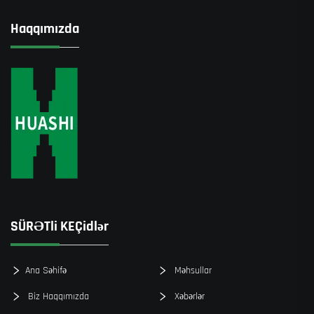
Haqqımızda
SÜRƏTli KEÇidlər
Ana Səhifə
Məhsullar
Biz Haqqımızda
Xəbərlər