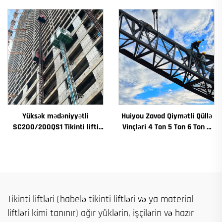
motorlaşdırıcı əsas
üçün Cənubi Avstriyada
Yüksək mədəniyyətli
Huiyou Zavod Qiymətli Qüllə
SC200/200QS1 Tikinti lifti
Vinçləri 4 Ton 5 Ton 6 Ton 8
Tikinti fasadı və lift çuxuru
Ton Modellər İnşaat Sahələri
tikintisi üçün satılır
üçün
Tikinti liftləri (habelə tikinti liftləri və ya material
liftləri kimi tanınır) ağır yüklərin, işçilərin və hazır