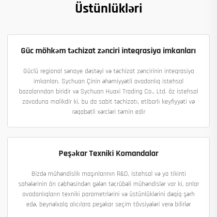
Üstünlükləri
Güc möhkəm təchizat zənciri inteqrasiya imkanları
Güclü regional sənaye dəstəyi və təchizat zəncirinin inteqrasiya
imkanları. Sychuan Çinin əhəmiyyətli avadanlıq istehsal
bazalarından biridir və Sychuan Huaxi Trading Co., Ltd. öz istehsal
zavoduna malikdir ki, bu da sabit təchizatı, etibarlı keyfiyyəti və
rəqabətli xərcləri təmin edir
Peşəkar Texniki Komandalar
Bizdə mühəndislik maşınlarının R&D, istehsal və ya tikinti
sahələrinin ön cəbhəsindən gələn təcrübəli mühəndislər var ki, onlar
avadanlıqların texniki parametrlərini və üstünlüklərini dəqiq şərh
edə, beynəlxalq alıcılara peşəkar seçim tövsiyələri verə bilirlər