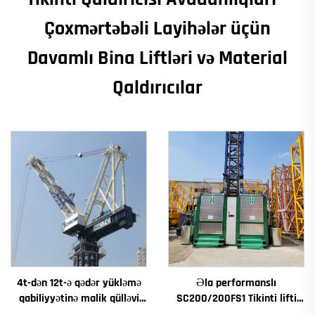
Çoxmərtəbəli Layihələr üçün
Davamlı Bina Liftləri və Material
Qaldırıcılar
4t-dən 12t-ə qədər yükləmə
Əla performanslı
qabiliyyətinə malik qülləvi
SC200/200FS1 Tikinti lifti
kran Yeni dişli qutusu dişli
Tikinti fasadı və lift çuxuru