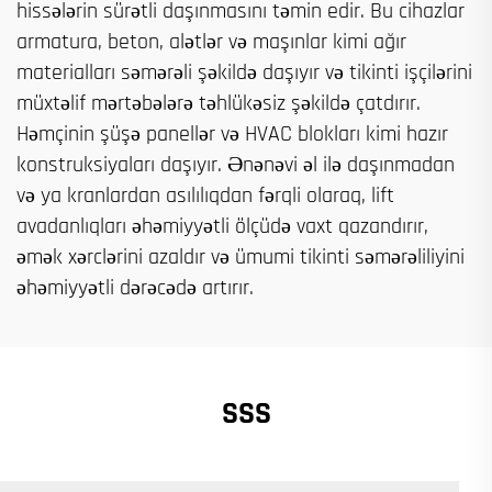
hissələrin sürətli daşınmasını təmin edir. Bu cihazlar
armatura, beton, alətlər və maşınlar kimi ağır
materialları səmərəli şəkildə daşıyır və tikinti işçilərini
müxtəlif mərtəbələrə təhlükəsiz şəkildə çatdırır.
Həmçinin şüşə panellər və HVAC blokları kimi hazır
konstruksiyaları daşıyır. Ənənəvi əl ilə daşınmadan
və ya kranlardan asılılıqdan fərqli olaraq, lift
avadanlıqları əhəmiyyətli ölçüdə vaxt qazandırır,
əmək xərclərini azaldır və ümumi tikinti səmərəliliyini
əhəmiyyətli dərəcədə artırır.
SSS