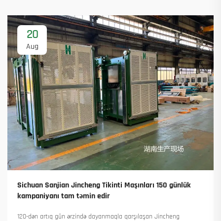
20
Aug
Sichuan Sanjian Jincheng Tikinti Maşınları 150 günlük
kampaniyanı tam təmin edir
120-dən artıq gün ərzində dayanmaqla qarşılaşan Jincheng