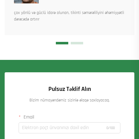
çox yönlü və güclü idarə olunan, tikinti səmərəliliyini əhəmiyyətli
dərəcədə artırır
Pulsuz Təklif Alın
Bizim nümayəndəmiz sizinlə əlaqə saxlayacaq.
Email
0/100