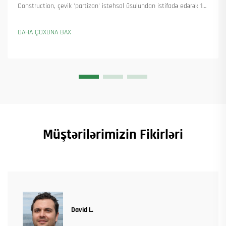
Construction, çevik 'partizan' istehsal üsulundan istifadə edərək 18
qülləvi kran təhvil verdi və 45-dən artıq yeni sifariş əldə etdi. Onların
necə istehsalı davam etdirdiyini görün. Ətraflı məlumat alın.
DAHA ÇOXUNA BAX
Müştərilərimizin Fikirləri
David L.