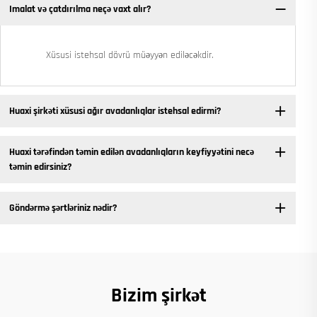
Imalat və çatdırılma neçə vaxt alır?
Xüsusi istehsal dövrü müəyyən ediləcəkdir.
Huaxi şirkəti xüsusi ağır avadanlıqlar istehsal edirmi?
Huaxi tərəfindən təmin edilən avadanlıqların keyfiyyətini necə
təmin edirsiniz?
Göndərmə şərtləriniz nədir?
Bizim şirkət