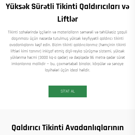
Yüksək Sürətli Tikinti Qaldırıcıları və
Liftlər
Tikinti sahələrində işçilərin və materialların səmərəli və təhlükəsiz şaquli
daşınması üçün nəzərdə tutulmuş yüksək keyfiyyətli qaldırıcı tikinti
avadanlıqlarını kəşf edin. Bizim tikinti qaldırıcılarımız (həmçinin tikinti
liftləri kimi tanınır) inkişaf etmiş dişli-reyka sürüşmə sistemi, yüksək
yüklənmə həcmi (3000 kq-a qədər) və dəqiqədə 96 metrə qədər sürət
imkanlarına malikdir — bu, çoxmərtəbəli binalar, körpülər və sənaye
layihələri üçün ideal həlldir.
SİTAT AL
Qaldırıcı Tikinti Avadanlıqlarının