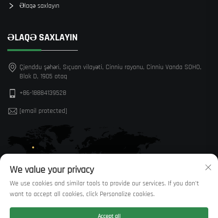
Əlaqə saxlayın
ƏLAQƏ SAXLAYIN
Çjenddu şəhəri, Sıçuan vilayəti, Cinniu rayonu, Cinniu Vanda SOHO,
Blok D, 1905 otaq
+86-18884139528
[email protected]
We value your privacy
We use cookies and similar tools to provide our services. If you don't
want to accept all cookies, click Personalize cookies.
Accept all