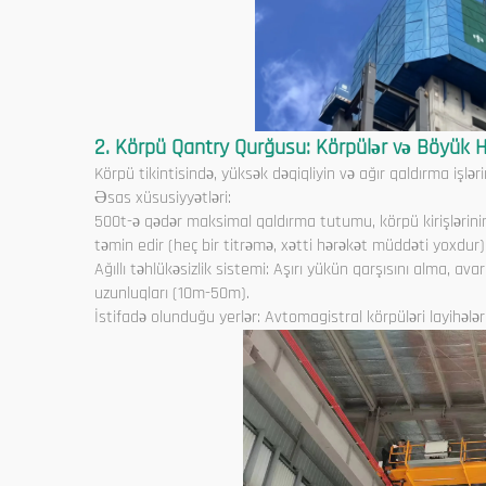
2. Körpü Qantry Qurğusu: Körpülər və Böyük 
Körpü tikintisində, yüksək dəqiqliyin və ağır qaldırma işlər
Əsas xüsusiyyətləri:
500t-ə qədər maksimal qaldırma tutumu, körpü kirişlərinin
təmin edir (heç bir titrəmə, xətti hərəkət müddəti yoxdur)
Ağıllı təhlükəsizlik sistemi: Aşırı yükün qarşısını alma, ava
uzunluqları (10m-50m).
İstifadə olunduğu yerlər: Avtomagistral körpüləri layihələ