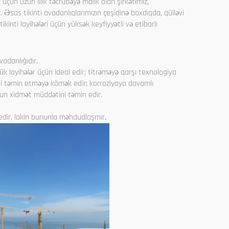
 üçün uzun illik təcrübəyə malik olan şirkətimiz,
r. Əsas tikinti avadanlıqlarımızın çeşidinə baxdıqda, qülləvi
ikinti layihələri üçün yüksək keyfiyyətli və etibarlı
vadanlığıdır.
ük layihələr üçün ideal edir; titrəməyə qarşı texnologiya
ini təmin etməyə kömək edir; korroziyaya davamlı
zun xidmət müddətini təmin edir.
ə edir, lakin bununla məhdudlaşmır.