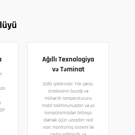
lüyü
a
Ağıllı Texnologiya
və Təminat
n
Qüllü qaldırıcılar: Yük çəkisi,
zin
strelovanın bucağı və
mühərrik temperaturunu
n
mobil telefonunuzdan və ya
DDP
kompüterinizdən birbaşa
izləmək üçün uzaqdan real
vaxt monitorinq sistemi ilə
təchiz edilmişdir və