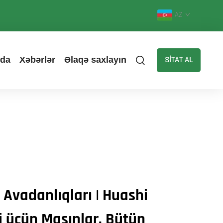
AZ
zda
Xəbərlər
Əlaqə saxlayın
SİTAT AL
 Avadanlıqları | Huashi
ri üçün Maşınlar, Bütün