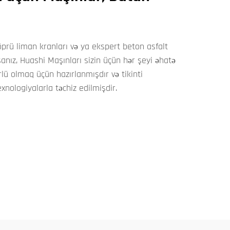
köprü liman kranları və ya ekspert beton asfalt
nız, Huashi Maşınları sizin üçün hər şeyi əhatə
lü olmaq üçün hazırlanmışdır və tikinti
exnologiyalarla təchiz edilmişdir.