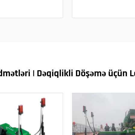
mətləri | Dəqiqlikli Döşəmə üçün La