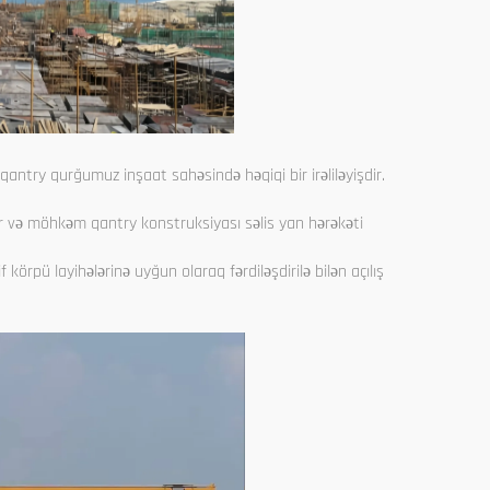
 qantry qurğumuz inşaat sahəsində həqiqi bir irəliləyişdir.
ər və möhkəm qantry konstruksiyası səlis yan hərəkəti
 körpü layihələrinə uyğun olaraq fərdiləşdirilə bilən açılış