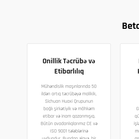
Bet
Onillik Təcrübə və
Etibarlılıq
Mühəndislik maşınlarında 50
ildən artıq təcrübəyə malikik,
Sichuan Huaxi Qrupunun
bağlı şirkətiyik və möhkəm
G
etibar və inam qazanmışıq.
qü
Bütün avadanlıqlarımız CE və
işl
ISO 9001 tələblərinə
m
uyğundur. Bundan əlavə, bir
as