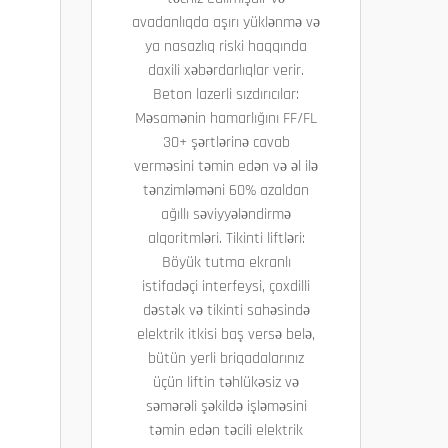
avadanlıqda aşırı yüklənmə və
ya nasazlıq riski haqqında
daxili xəbərdarlıqlar verir.
Beton lazerli sızdırıcılar:
Məsamənin hamarlığını FF/FL
30+ şərtlərinə cavab
verməsini təmin edən və əl ilə
tənzimləməni 60% azaldan
ağıllı səviyyələndirmə
alqoritmləri. Tikinti liftləri:
Böyük tutma ekranlı
istifadəçi interfeysi, çoxdilli
dəstək və tikinti sahəsində
elektrik itkisi baş versə belə,
bütün yerli briqadalarınız
üçün liftin təhlükəsiz və
səmərəli şəkildə işləməsini
təmin edən təcili elektrik