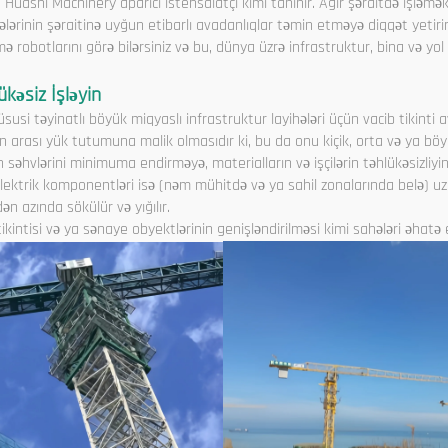
n Huashi Machinery aparıcı istehsalatçı kimi tanınır. Ağır şəraitdə işləmək
hələrinin şəraitinə uyğun etibarlı avadanlıqlar təmin etməyə diqqət yetiri
ə robotlarını görə bilərsiniz və bu, dünya üzrə infrastruktur, bina və yol t
ükəsiz İşləyin
susi təyinatlı böyük miqyaslı infrastruktur layihələri üçün vacib tikinti a
on arası yük tutumuna malik olmasıdır ki, bu da onu kiçik, orta və ya böy
 səhvlərini minimuma endirməyə, materialların və işçilərin təhlükəsizliy
lektrik komponentləri isə (nəm mühitdə və ya sahil zonalarında belə) u
 azında sökülür və yığılır.
tikintisi və ya sənaye obyektlərinin genişləndirilməsi kimi sahələri əhat