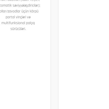
tomatik səviyyələşdiricilər);
ollar/zavodlar üçün körpü
portal vinçləri və
multifunksional palçıq
sürücüləri.