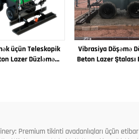
mək üçün Teleskopik
Vibrasiya Döşəmə 
ton Lazer Düzləmə
Beton Lazer Ştalası
ını Qurğuşun Lazer
Ştalası Avtomatik 
 Maşını Beton Döşəmə
Düzləmə Maşını Dü
üçün
Yol Quraşdırma Ma
nery: Premium tikinti avadanlıqları üçün etibar