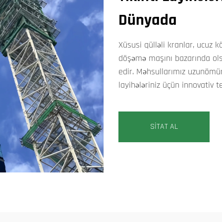
Dünyada
Xüsusi qülləli kranlar, ucuz 
döşəmə maşını bazarında olsa
edir. Məhsullarımız uzunömür
layihələriniz üçün innovativ t
SİTAT AL