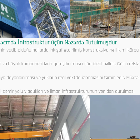
Həcmdə İnfrastruktur üçün Nəzərdə Tutulmuşdur
inin vacib olduğu hallarda inkişaf etdirilmiş konstruksiya həlli kimi körpü
 və böyük komponentlərin quraşdırılması üçün ideal həlldir. Güclü relsl
.
riya dayandırılması və yüklərin real vaxtda izlənməsini təmin edir. Müxtəlif
ri, dəmir yolu viadukları və liman infrastrukturunun yenidən qurulması.