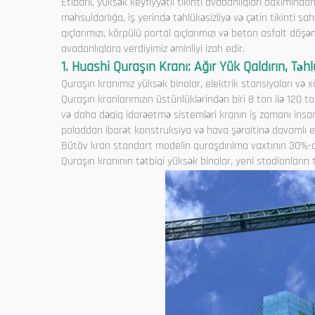
Etibarlı, yüksək keyfiyyətli tikinti avadanlıqları baxımında
məhsuldarlığa, iş yerində təhlükəsizliyə və çətin tikinti sa
qıçlarımızı, körpülü portal qıçlarımızı və beton asfalt döşəm
avadanlıqlara verdiyimiz əminliyi izah edir.
1. Huashi Quraşın Kranı: Ağır Yük Qaldırın, Təhl
Quraşın kranımız yüksək binalar, elektrik stansiyaları və xü
Quraşın kranlarımızın üstünlüklərindən biri 8 ton ilə 120 t
və daha dəqiq idarəetmə sistemləri kranın iş zamanı insan
poladdan ibarət konstruksiya və hava şəraitinə davamlı e
Bütöv kran standart modelin quraşdırılma vaxtının 30%-dən
Quraşın kranının tətbiqi yüksək binalar, yeni stadionların 