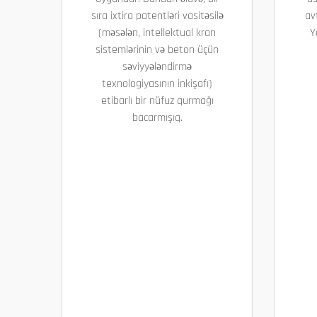
sıra ixtira patentləri vasitəsilə
av
(məsələn, intellektual kran
Y
sistemlərinin və beton üçün
səviyyələndirmə
texnologiyasının inkişafı)
etibarlı bir nüfuz qurmağı
bacarmışıq.