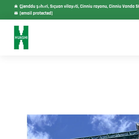
Çjenddu şəhəri, Sıçuan vilayəti, Cinniu rayonu, Cinniu Vanda S
[email protected]