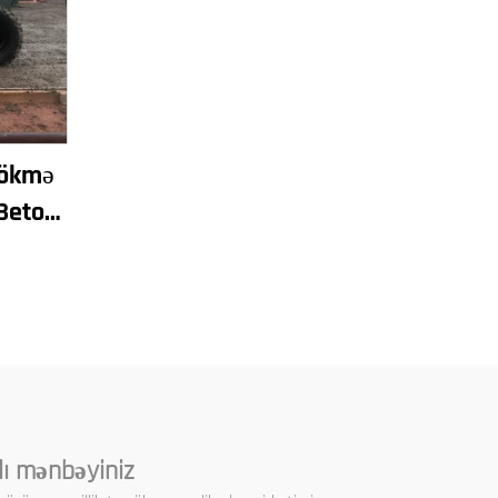
Dökmə
 Beton
Döşəmə
zləmə
şını
lı mənbəyiniz