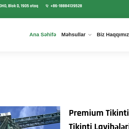
OHO, Blok D, 1905 otaq
+86-18884139528
Ana Səhifə
Məhsullar
Biz Haqqımı
Premium Tikinti
Tikinti Layihələ