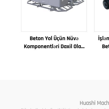
Beton Yol Üçün Nüvə
İşlə
Komponentləri Daxil Olan
Be
İri Miqyaslı Lazor
Maş
Düzləşdirmə Maşını
Ştalı
İstismar Vibrator Sürətli
Rejim Mühərrik
Huashi Machi