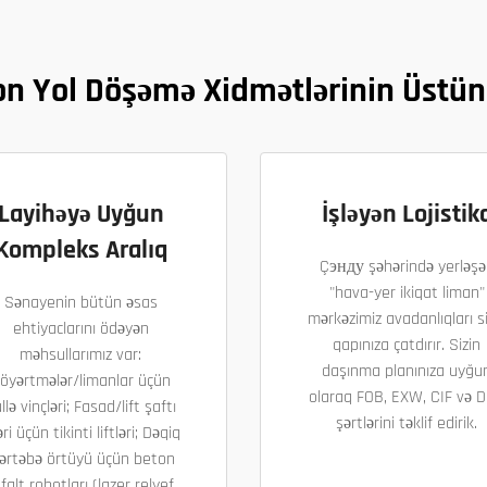
on Yol Döşəmə Xidmətlərinin Üstün
Layihəyə Uyğun
İşləyən Lojistik
Kompleks Aralıq
Çэнду şəhərində yerləşə
"hava-yer ikiqat liman"
Sənayenin bütün əsas
mərkəzimiz avadanlıqları si
ehtiyaclarını ödəyən
qapınıza çatdırır. Sizin
məhsullarımız var:
daşınma planınıza uyğu
öyərtmələr/limanlar üçün
olaraq FOB, EXW, CIF və 
llə vinçləri; Fasad/lift şaftı
şərtlərini təklif edirik.
əri üçün tikinti liftləri; Dəqiq
ərtəbə örtüyü üçün beton
falt robotları (lazer relyef,