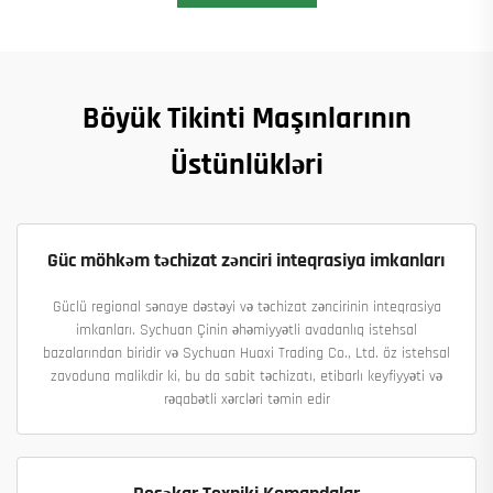
Böyük Tikinti Maşınlarının
Üstünlükləri
Güc möhkəm təchizat zənciri inteqrasiya imkanları
Güclü regional sənaye dəstəyi və təchizat zəncirinin inteqrasiya
imkanları. Sychuan Çinin əhəmiyyətli avadanlıq istehsal
bazalarından biridir və Sychuan Huaxi Trading Co., Ltd. öz istehsal
zavoduna malikdir ki, bu da sabit təchizatı, etibarlı keyfiyyəti və
rəqabətli xərcləri təmin edir