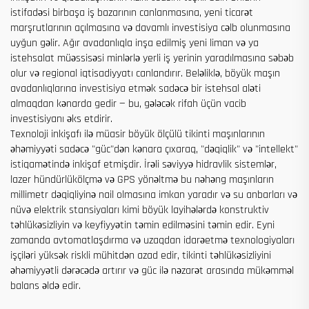
istifadəsi birbaşa iş bazarının canlanmasına, yeni ticarət
marşrutlarının açılmasına və davamlı investisiya cəlb olunmasına
uyğun gəlir. Ağır avadanlıqla inşa edilmiş yeni liman və ya
istehsalat müəssisəsi minlərlə yerli iş yerinin yaradılmasına səbəb
olur və regional iqtisadiyyatı canlandırır. Beləliklə, böyük maşın
avadanlıqlarına investisiya etmək sadəcə bir istehsal aləti
almaqdan kənarda gedir — bu, gələcək rifah üçün vacib
investisiyanı əks etdirir.
Texnoloji inkişafı ilə müasir böyük ölçülü tikinti maşınlarının
əhəmiyyəti sadəcə "güc"dən kənara çıxaraq, "dəqiqlik" və "intellekt"
istiqamətində inkişaf etmişdir. İrəli səviyyə hidravlik sistemlər,
lazer hündürlükölçmə və GPS yönəltmə bu nəhəng maşınların
millimetr dəqiqliyinə nail olmasına imkan yaradır və su anbarları və
nüvə elektrik stansiyaları kimi böyük layihələrdə konstruktiv
təhlükəsizliyin və keyfiyyətin təmin edilməsini təmin edir. Eyni
zamanda avtomatlaşdırma və uzaqdan idarəetmə texnologiyaları
işçiləri yüksək riskli mühitdən azad edir, tikinti təhlükəsizliyini
əhəmiyyətli dərəcədə artırır və güc ilə nəzarət arasında mükəmməl
balans əldə edir.