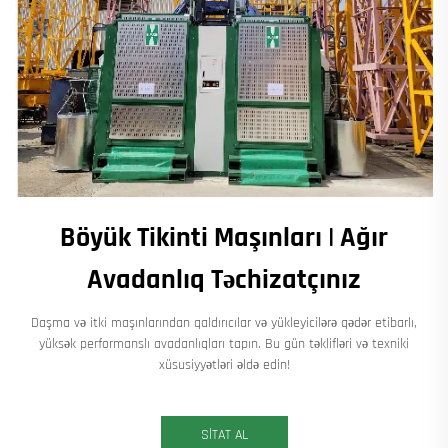
Böyük Tikinti Maşınları | Ağır
Avadanlıq Təchizatçınız
Daşma və itki maşınlarından qaldırıcılar və yükleyicilərə qədər etibarlı,
yüksək performanslı avadanlıqları tapın. Bu gün təklifləri və texniki
xüsusiyyətləri əldə edin!
SİTAT AL