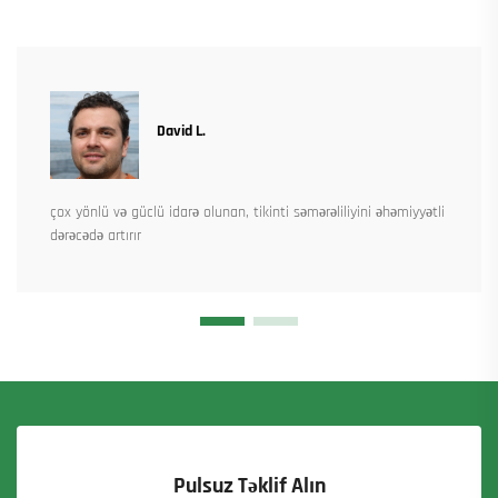
David L.
çox yönlü və güclü idarə olunan, tikinti səmərəliliyini əhəmiyyətli
dərəcədə artırır
Pulsuz Təklif Alın