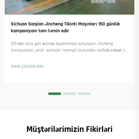
Sichuan Sanjian Jincheng Tikinti Maşınları 150 günlük
kampaniyanı tam təmin edir
120-dən artıq gün ərzində dayanmaqla qarşılaşan Jincheng
Construction, çevik 'partizan' istehsal üsulundan istifadə edərək 18
qülləvi kran təhvil verdi və 45-dən artıq yeni sifariş əldə etdi. Onların
necə istehsalı davam etdirdiyini görün. Ətraflı məlumat alın.
DAHA ÇOXUNA BAX
Müştərilərimizin Fikirləri