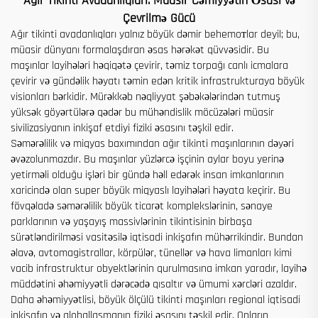
Ağır Tikinti Avadanlıqları: Müasir Cəmiyyətin Əsası və
Çevrilmə Gücü
Ağır tikinti avadanlıqları yalnız böyük dəmir behemoтlar deyil; bu,
müasir dünyanı formalaşdıran əsas hərəkət qüvvəsidir. Bu
maşınlar layihələri həqiqətə çevirir, təmiz torpağı canlı icmalara
çevirir və gündəlik həyatı təmin edən kritik infrastrukturaya böyük
visionları bərkidir. Mürəkkəb nəqliyyat şəbəkələrindən tutmuş
yüksək göyərtülərə qədər bu mühəndislik möcüzələri müasir
sivilizasiyanın inkişaf etdiyi fiziki əsasını təşkil edir.
Səmərəlilik və miqyas baxımından ağır tikinti maşınlarının dəyəri
əvəzolunmazdır. Bu maşınlar yüzlərcə işçinin aylar boyu yerinə
yetirməli olduğu işləri bir gündə həll edərək insan imkanlarının
xaricində olan super böyük miqyaslı layihələri həyata keçirir. Bu
fövqəladə səmərəlilik böyük ticarət komplekslərinin, sənaye
parklarının və yaşayış massivlərinin tikintisinin birbaşa
sürətləndirilməsi vasitəsilə iqtisadi inkişafın mühərrikindir. Bundan
əlavə, avtomagistrallar, körpülər, tünellər və hava limanları kimi
vacib infrastruktur obyektlərinin qurulmasına imkan yaradır, layihə
müddətini əhəmiyyətli dərəcədə qısaltır və ümumi xərcləri azaldır.
Daha əhəmiyyətlisi, böyük ölçülü tikinti maşınları regional iqtisadi
inkişafın və qloballaşmanın fiziki əsasını təşkil edir. Onların