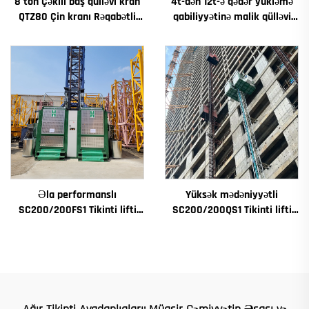
8 ton Çəkili baş qülləvi kran
4t-dən 12t-ə qədər yükləmə
QTZ80 Çin kranı Rəqabətli
qabiliyyətinə malik qülləvi
qiymətə
kran Yeni dişli qutusu dişli
motorlaşdırıcı əsas
Əla performanslı
Yüksək mədəniyyətli
SC200/200FS1 Tikinti lifti
SC200/200QS1 Tikinti lifti
Tikinti fasadı və lift çuxuru
Tikinti fasadı və lift çuxuru
üçün Cənubi Avstriyada
tikintisi üçün satılır