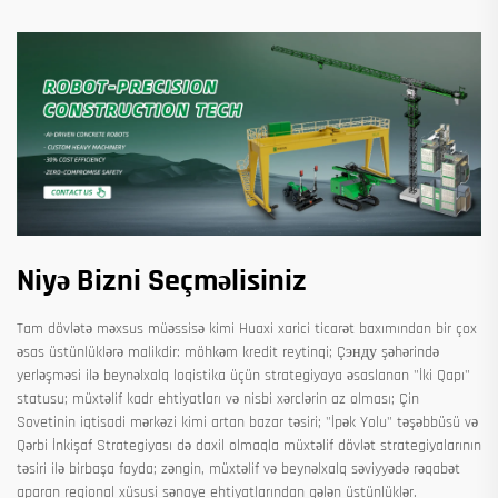
Niyə Bizni Seçməlisiniz
Tam dövlətə məxsus müəssisə kimi Huaxi xarici ticarət baxımından bir çox
əsas üstünlüklərə malikdir: möhkəm kredit reytinqi; Çэнду şəhərində
yerləşməsi ilə beynəlxalq loqistika üçün strategiyaya əsaslanan "İki Qapı"
statusu; müxtəlif kadr ehtiyatları və nisbi xərclərin az olması; Çin
Sovetinin iqtisadi mərkəzi kimi artan bazar təsiri; "İpək Yolu" təşəbbüsü və
Qərbi İnkişaf Strategiyası də daxil olmaqla müxtəlif dövlət strategiyalarının
təsiri ilə birbaşa fayda; zəngin, müxtəlif və beynəlxalq səviyyədə rəqabət
aparan regional xüsusi sənaye ehtiyatlarından gələn üstünlüklər.