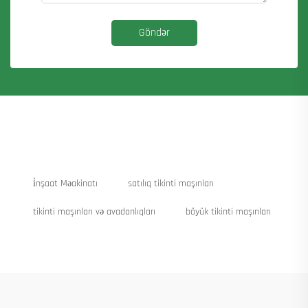
Göndər
i̇nşaat Məakinatı
satılıq tikinti maşınları
tikinti maşınları və avadanlıqları
böyük tikinti maşınları