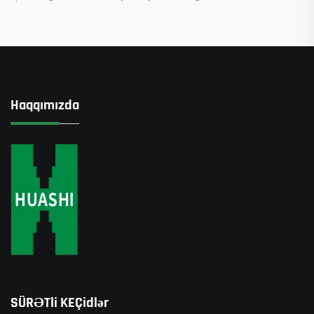
Haqqımızda
SÜRƏTli KEÇidlər