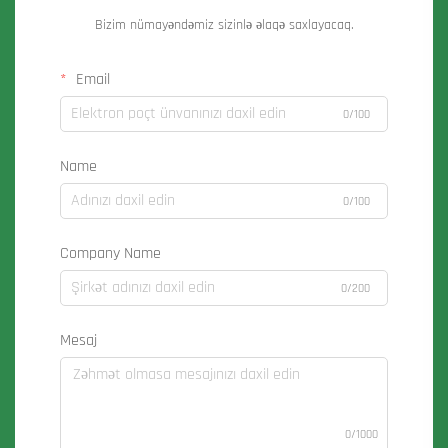
Bizim nümayəndəmiz sizinlə əlaqə saxlayacaq.
Email
0/100
Name
0/100
Company Name
0/200
Mesaj
0/1000