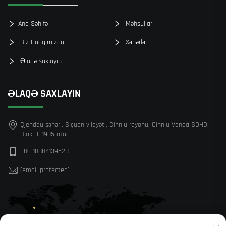
Ana Səhifə
Məhsullar
Biz Haqqımızda
Xəbərlər
Əlaqə saxlayın
ƏLAQƏ SAXLAYIN
Çjenddu şəhəri, Sıçuan vilayəti, Cinniu rayonu, Cinniu Vanda SOHO,
Blok D, 1905 otaq
+86-18884139528
[email protected]