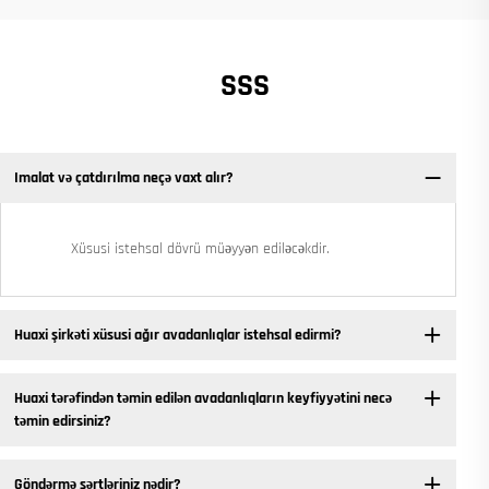
SSS
Imalat və çatdırılma neçə vaxt alır?
Xüsusi istehsal dövrü müəyyən ediləcəkdir.
Huaxi şirkəti xüsusi ağır avadanlıqlar istehsal edirmi?
Huaxi tərəfindən təmin edilən avadanlıqların keyfiyyətini necə
təmin edirsiniz?
Göndərmə şərtləriniz nədir?