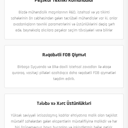
Peşəkar Texniki Komandalar
Bizdə mühəndislik maşınlarının R&D, istehsal və ya tikinti
sahələrinin ön cəbhəsindən gələn təcrübəli mühəndislər var ki, onlar
avadanlıqların texniki parametrlərini və üstünlüklərini dəqiq şərh
edə, beynəlxalq alıcılara peşəkar seçim tövsiyələri verə bilirlər
Rəqabətli FOB Qiymət
Birbaşa Syçuanda və ölkə daxili istehsal zavodları ilə əlaqə
quraraq, vasitəçi pillələri azaltdıqca daha rəqabətli FOB qiymətləri
təqdim edirik.
Tələbə və Xərc Üstünlükləri
Yüksək səviyyəli ixtisaslaşmış kadrlar ehtiyatına malik olan təşkilat
müxtəlif sahələrdən gələn ekspertlərin müxtəlifliyinə malikdir və hər
biri özünəməxsus baxış bucaqları və inkişafetmiş həllər gətirir.